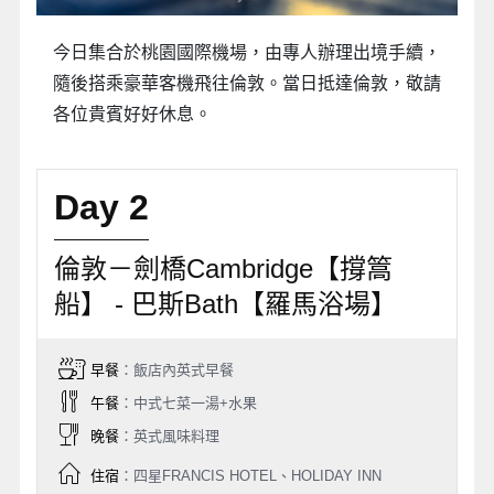
今日集合於桃園國際機場，由專人辦理出境手續，
隨後搭乘豪華客機飛往倫敦。當日抵達倫敦，敬請
各位貴賓好好休息。
Day 2
倫敦－劍橋Cambridge【撐篙
船】 - 巴斯Bath【羅馬浴場】
早餐
：飯店內英式早餐
午餐
：中式七菜一湯+水果
晚餐
：英式風味料理
住宿
：四星FRANCIS HOTEL、HOLIDAY INN