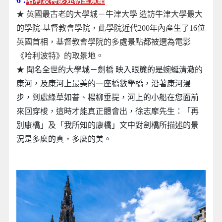
哈利波特影迷朝聖景點
★ 英國最古老的大學城－牛津大學 造訪牛津大學最大
的學院-基督教會學院，此學院近代200年內產生了16位
英國首相，基督教會學院的多處景點都被選為電影
《哈利波特》的取景地。
★ 聞名全世的大學城－劍橋 映入眼簾的是蜿蜒清澈的
康河，及康河上最美的一座橋數學橋，沿著康河漫
步，到處綠草如萻、楊柳垂提，河上的小船在您面前
來回穿梭，這時才能真正體會出，徐志摩先生：「再
別康橋」及「我所知的康橋」文中對劍橋所描述的景
況是多麼的真，多麼的美。
地