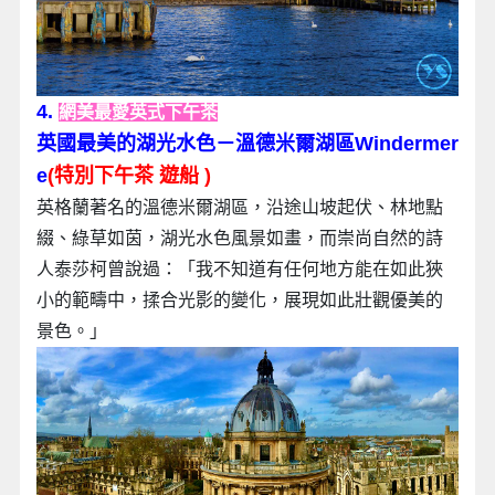
4.
網美最愛英式下午茶
英國最美的湖光水色－溫德米爾湖區Windermer
e
(特別下午茶 遊船 )
英格蘭著名的溫德米爾湖區，沿途山坡起伏、林地點
綴、綠草如茵，湖光水色風景如畫，而崇尚自然的詩
人泰莎柯曾說過：「我不知道有任何地方能在如此狹
小的範疇中，揉合光影的變化，展現如此壯觀優美的
景色。」