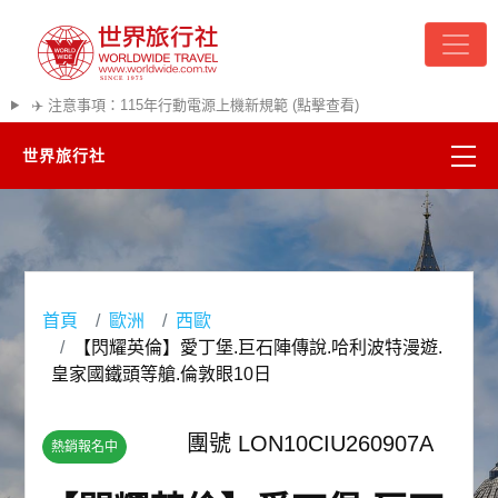
✈️ 注意事項：115年行動電源上機新規範 (點擊查看)
世界旅行社
精彩越南
熱門韓國
首頁
歐洲
西歐
超夯日本
【閃耀英倫】愛丁堡.巨石陣傳說.哈利波特漫遊.
皇家國鐵頭等艙.倫敦眼10日
悠遊美加
團號 LON10CIU260907A
熱銷報名中
遊輪河輪