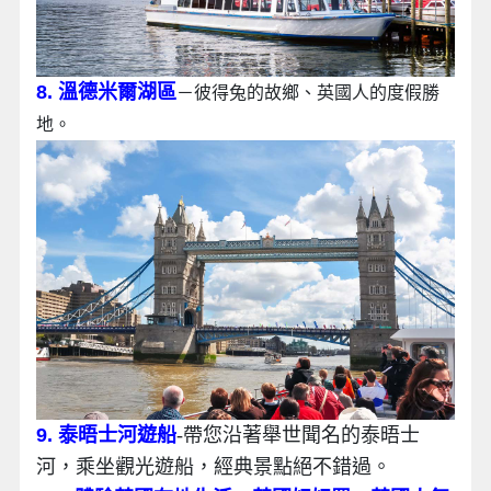
8. 溫德米爾湖區
－彼得兔的故鄉、英國人的度假勝
地。
9. 泰晤士河遊船
-帶您沿著舉世聞名的泰晤士
河，乘坐觀光遊船，經典景點絕不錯過。