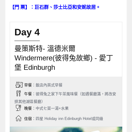
【門 票】：巨石群、莎士比亞和安妮故居。
Day 4
曼策斯特- 溫德米爾
Windermere(彼得兔故鄉) - 愛丁
堡 Edinburgh
早餐
：飯店內英式早餐
午餐
：彼得兔之家下午茶風味餐（如遇餐廳滿，將改安
排其他湖區餐廳）
晚餐
：中式七菜一湯+水果
住宿
：四星 Holiday inn Edinburgh Hotel或同級