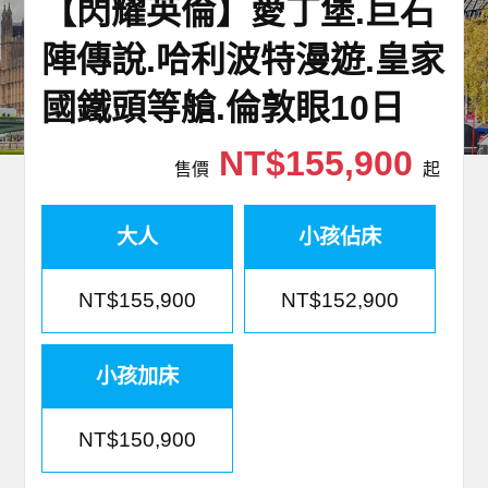
【閃耀英倫】愛丁堡.巨石
世界臻旅
陣傳說.哈利波特漫遊.皇家
中東非洲
國鐵頭等艙.倫敦眼10日
歐洲之旅
NT$155,900
售價
起
頂尖世界
大人
小孩佔床
二人成行
NT$155,900
NT$152,900
小孩加床
NT$150,900