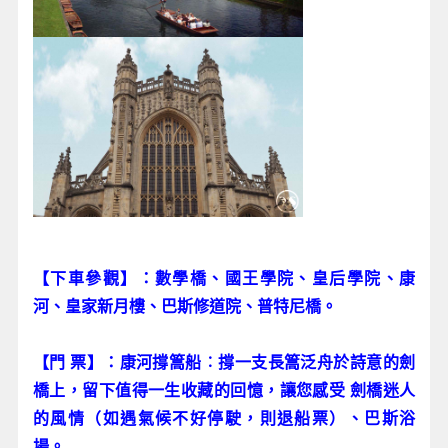
【下車參觀】：數學橋、國王學院、皇后學院、康
河、皇家新月樓、巴斯修道院、普特尼橋。
【門 票】：康河撐篙船︰撐一支長篙泛舟於詩意的劍
橋上，留下值得一生收藏的回憶，讓您感受 劍橋迷人
的風情（如遇氣候不好停駛，則退船票）、巴斯浴
場。