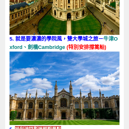
5. 就是要濃濃的學院風，雙大學城之旅－
牛津O
xford、劍橋Cambridge
(特別安排撐篙船)
6 .