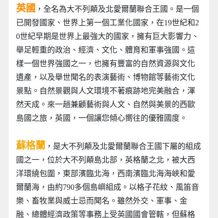
英國
，全名為大不列顛及北愛爾蘭聯合王國。是一個
已開發國家、世界上第一個工業化國家，在19世紀和2
0世紀早期是世界上最強大的國家，擁有巨大影響力、
舉足輕重的政治、經濟、文化、體育和軍事強國。這
樣一個世界強國之一，也擁有豐富的自然資源與文化
遺產，以及舉世聞名的表演藝術、博物館等藝術文化
景點。自然景觀與人文環境不著痕跡地完美融合，渾
然天成。來一趟兼顧藝術與人文、自然與美景的西歐
島國之旅，英國，一個讓您傾心嚮往的優雅國度。
蘇格蘭
，是大不列顛及北愛爾蘭聯合王國下屬的組成
國之一，位於大不列顛島北部，英格蘭之北，被大西
洋環繞包圍，東部濱臨北海，西南濱臨北海海峽和愛
爾蘭海，由約790多個島嶼組成。以格子花紋、風笛音
樂、畜牧業與威士忌而聞名。雖然外交、軍事、金
融、總體經濟政策等事務上受英國國會管轄，但蘇格