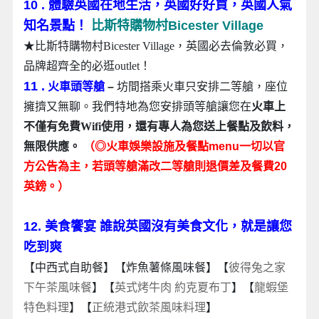
10 . 體驗英國在地生活，英國好好買，英國人氣
知名景點！
比斯特購物村Bicester Village
★比斯特購物村Bicester Village，英國必去倫敦必買，
品牌超齊全的必逛outlet！
11 .
火車頭等艙
–
坊間搭乘火車只安排二等艙，座位
擁擠又無聊。我們特地為您安排頭等艙讓您在
火車上
不僅有免費Wifi使用，還有專人為您送上餐點及飲料，
無限供應。
（◎火車娛樂設施及餐點menu一切以官
方公告為主，若頭等艙滿改二等艙則退價差及餐費20
英鎊。）
12. 美食饗宴 誰說英國沒有美食文化，就是讓您
吃到爽
【中西式自助餐】【炸魚薯條風味餐】【
彼得兔之家
下午茶風味餐
】【
英式烤牛肉 約克夏布丁
】【
龍蝦堡
特色料理
】
【
正統港式飲茶風味料理
】