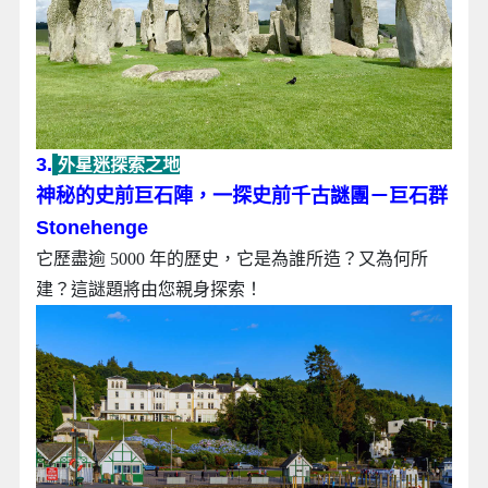
3.
外星迷探索之地
神秘的史前巨石陣，一探史前千古謎團‎－巨石群
Stonehenge
它歷盡逾 5000 年的歷史，它是為誰所造？又為何所
建？這謎題將由您親身探索！