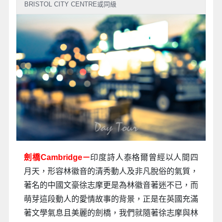
BRISTOL CITY CENTRE或同級
劍橋Cambridge－
印度詩人泰格爾曾經以人間四
月天，形容林徽音的清秀動人及非凡脫俗的氣質，
著名的中國文豪徐志摩更是為林徽音著迷不已，而
萌芽這段動人的愛情故事的背景，正是在英國充滿
著文學氣息且美麗的劍橋，我們就隨著徐志摩與林