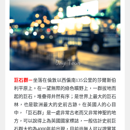
巨石群－
坐落在倫敦以西偏南135公里的莎爾斯伯
利平原上。在一望無際的綠色曠野上，一群拔地而
起的巨石，堆疊得井然有序；是世界上最大的巨石
林，也是歐洲最大的史前古跡。在英國人的心目
中，「巨石群」是一處非常古老而又非常神聖的地
方，可以說得上為英國國家標誌，一般估計史前巨
石群大約為4000年前出現，目前尚無人可以證實其