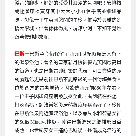
徽音的腳步，好好的感受其浪漫的氛圍吧！安排撐
篙隨著康橋貫穿其中大大小小31個學院並細細品
味，想像一下在英國悠閒的午後，擺渡於典雅的劍
橋大學城，伴著徐徐微風、清涼小河，不知不覺也
跟著優雅起來呢！
巴斯－
巴斯至今仍保留了西元1世紀時羅馬人留下
的礦泉浴池；著名的皇家新月樓被譽為英國最高貴
的街道，也是巴斯古典建築的代表；可口豐盛的莎
莉露麵包更是前往巴斯不能錯過的一個傳統美食。
位於西方的古老城鎮，因謠傳西元前860年左右，
一位王子因患痲瘋病被放逐至此，看到豬在熱泥中
打滾治病，師法嘗試後居然將痲瘋病治好了，後便
在巴斯溫泉附近廣建浴池，以及兼具水和智慧女神
的Sulis Minerva神廟，使得巴斯溫泉之鄉雛形日益
成熟，18世紀安女王造訪巴斯後，逐漸成為流行的