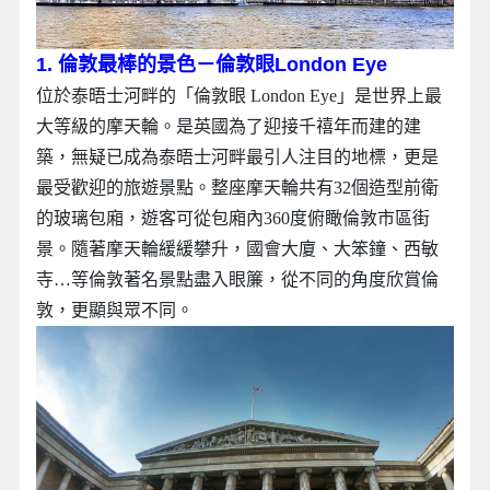
1. 倫敦最棒的景色－倫敦眼London Eye
位於泰晤士河畔的「倫敦眼 London Eye」是世界上最
大等級的摩天輪。是英國為了迎接千禧年而建的建
築，無疑已成為泰晤士河畔最引人注目的地標，更是
最受歡迎的旅遊景點。整座摩天輪共有32個造型前衛
的玻璃包廂，遊客可從包廂內360度俯瞰倫敦市區街
景。隨著摩天輪緩緩攀升，國會大廈、大笨鐘、西敏
寺…等倫敦著名景點盡入眼簾，從不同的角度欣賞倫
敦，更顯與眾不同。