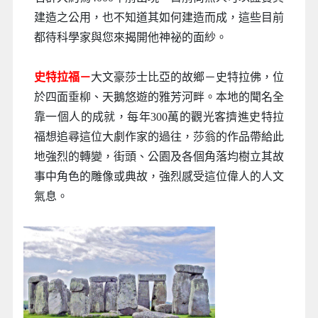
建造之公用，也不知道其如何建造而成，這些目前
都待科學家與您來揭開他神祕的面紗。
史特拉福－
大文豪莎士比亞的故鄉－史特拉佛，位
於四面垂柳、天鵝悠遊的雅芳河畔。本地的聞名全
靠一個人的成就，每年300萬的觀光客擠進史特拉
福想追尋這位大劇作家的過往，莎翁的作品帶給此
地強烈的轉變，街頭、公園及各個角落均樹立其故
事中角色的雕像或典故，強烈感受這位偉人的人文
氣息。