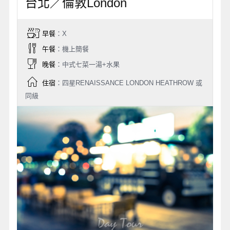
台北／倫敦London
早餐
：X
午餐
：機上簡餐
晚餐
：中式七菜一湯+水果
住宿
：四星RENAISSANCE LONDON HEATHROW 或
同級