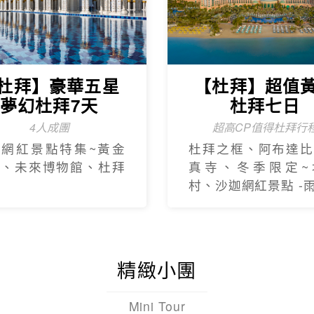
杜拜】豪華五星
【杜拜】超值
夢幻杜拜7天
杜拜七日
4人成團
超高CP值得杜拜行
新網紅景點特集~黃金
杜拜之框、阿布達比
框、未來博物館、杜拜
真寺、冬季限定~
村、沙迦網紅景點 -
精緻小團
Mini Tour