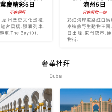
釜慶精彩5日
濟州5日
不進保肝
只進彩妝一站
.慶州歷史文化巡禮.
彩虹海岸道路紅白馬
龍宮雲橋.膠囊列車.
泰迪熊野生動物王國
車.The Bay101.
日出峰.東門夜市.
物街.
奢華杜拜
Dubai