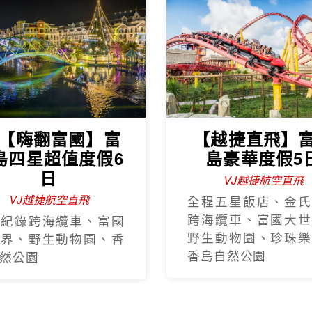
J【嗨翻富國】富
【越捷直飛】
島四星超值度假6
島豪華度假5
日
VJ越捷航空直飛
VJ越捷航空直飛
全程五星飯店、金氏
跨海纜車、富國大世
氏紀錄跨海纜車、富國
野生動物園、珍珠樂
世界、野生動物園、香
香島自然公園
然公園