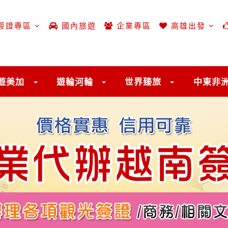
簽證專區
國內旅遊
企業專區
高雄出發
遊美加
遊輪河輪
世界臻旅
中東非