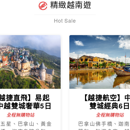
精緻越南遊
Hot Sale
越捷直飛】易起
【越捷航空】
中越雙城奢華5日
雙城經典6
全程無購物站
全程無購物站
程五星、巴拿山、黃金
巴拿山佛手橋、迦南