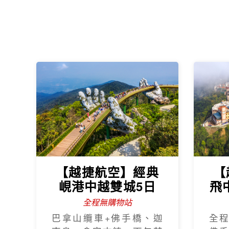
【越捷航空】經典
【
峴港中越雙城5日
飛
全程無購物站
巴拿山纜車+佛手橋、迦
全