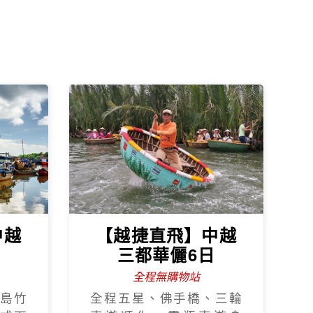
中越
【越捷直飛】中越
日
三都華儷6日
全程無購物站
島竹
全程五星、佛手橋、三輪