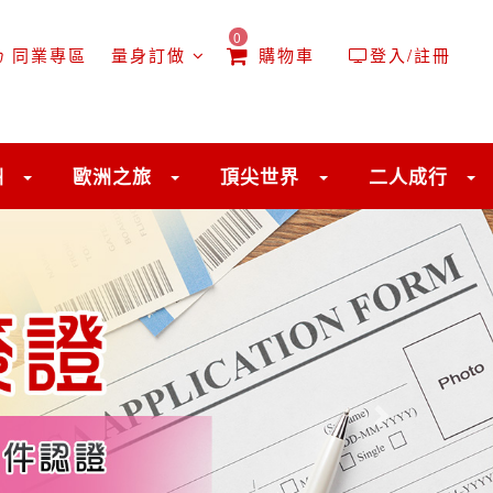
0
同業專區
量身訂做
購物車
登入/註冊
洲
歐洲之旅
頂尖世界
二人成行
往後