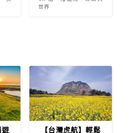
世界
暢遊
【台灣虎航】輕鬆