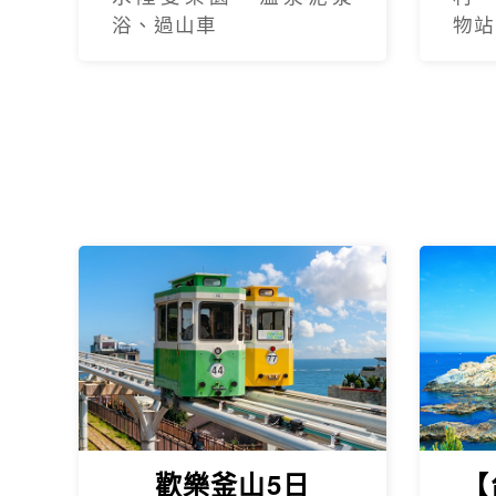
浴、過山車
物站
歡樂釜山5日
【