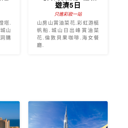
遊濟5日
只進彩妝一站
燈塔.
山房山賞油菜花.彩虹游艇
.城山
帆船.城山日出峰賞油菜
蓮洞購
花.倫敦貝果咖啡.海女餐
廳.