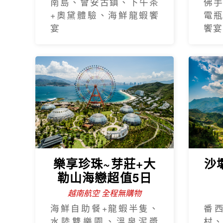
南島、會安古鎮、下午茶
佛
+奧黛體驗、海鮮龍蝦饗
電
宴
饗宴
樂享珍珠~芽莊+大
沙
勒山海戀超值5日
越南航空 全程無購物
海鮮自助餐+龍蝦半隻、
番
水陸雙樂園、溫泉泥漿
村