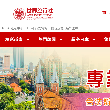
✈️ 注意事項：115年行動電源上機新規範 (點擊查看)
精彩越南
熱門韓國
超夯日本
悠
往前