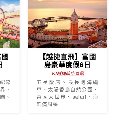
富國
【越捷直飛】富國
日
島豪華度假6日
VJ越捷航空直飛
紀錄
五星飯店、最長跨海纜
界、
車、太陽香島自然公園、
園、
富國大世界、safari、海
鮮痛風餐