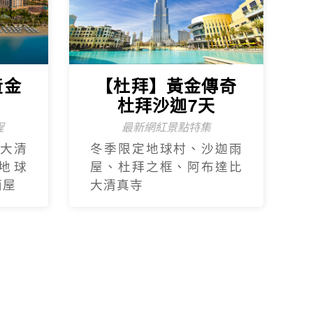
黃金
【杜拜】黃金傳奇
杜拜沙迦7天
程
最新網紅景點特集
大清
冬季限定地球村、沙迦⾬
地球
屋、杜拜之框、阿布達比
⾬屋
大清真寺