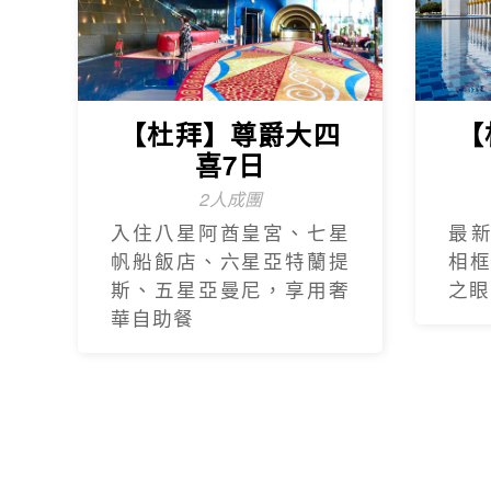
【杜拜】尊爵大四
【
喜7日
2人成團
入住八星阿酋皇宮、七星
最
帆船飯店、六星亞特蘭提
相
斯、五星亞曼尼，享用奢
之眼
華自助餐