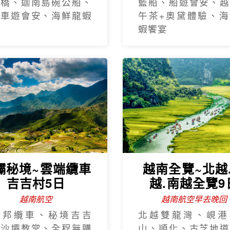
手橋、迦南島碗公船、
籃船、船遊會安、越
瓶車遊會安、海鮮龍蝦
午茶+奧黛體驗、海
蝦饗宴
壩秘境~雲端纜車
越南全覽~北越
吉吉村5日
越.南越全覽9
越南航空
越南航空早去晚回
西邦纜車、秘境吉吉
北越雙龍灣、峴港
、沙壩教堂、全程無購
山、順化、古芝地道