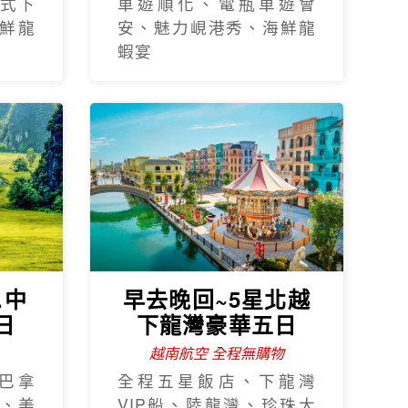
式下
車遊順化、電瓶車遊會
鮮龍
安、魅力峴港秀、海鮮龍
蝦宴
.中
早去晚回~5星北越
日
下龍灣豪華五日
越南航空 全程無購物
巴拿
全程五星飯店、下龍灣
、美
VIP船、陸龍灣、珍珠大