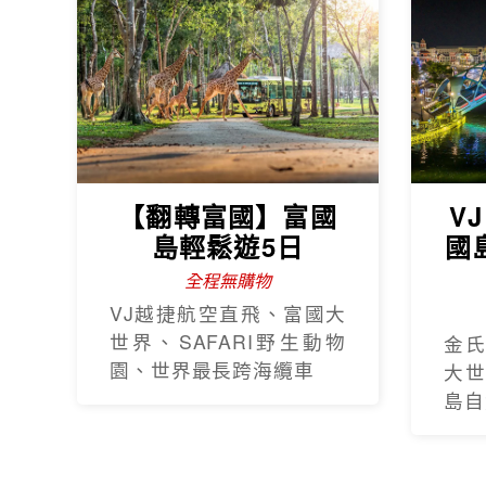
【翻轉富國】富國
V
島輕鬆遊5日
國
全程無購物
VJ越捷航空直飛、富國大
世界、SAFARI野生動物
金
園、世界最長跨海纜車
大
島自