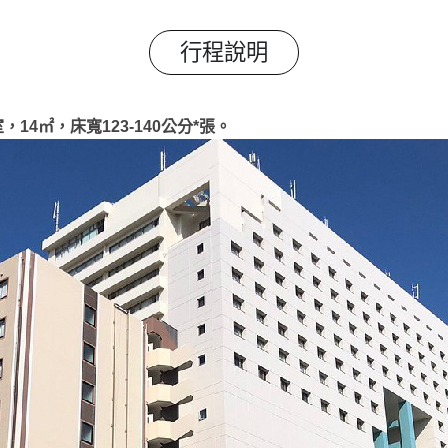
行程說明
14㎡，床寬123-140公分*張。