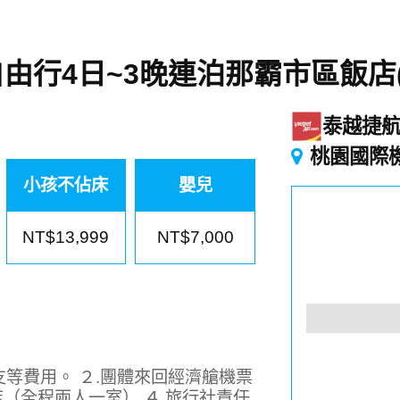
由行4日~3晚連泊那霸市區飯店(
泰越捷
桃園國際
小孩不佔床
嬰兒
NT$13,999
NT$7,000
支等費用。 ２.團體來回經濟艙機票
店（全程兩人一室） ４.旅行社責任