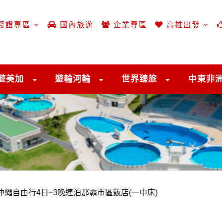
簽證專區
國內旅遊
企業專區
高雄出發
遊美加
遊輪河輪
世界臻旅
中東非
繩自由行4日~3晚連泊那霸市區飯店(一中床)