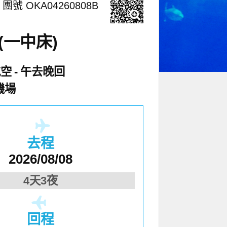
團號 OKA04260808B
一中床)
航空
午去晚回
機場
去程
2026/08/08
4天3夜
回程