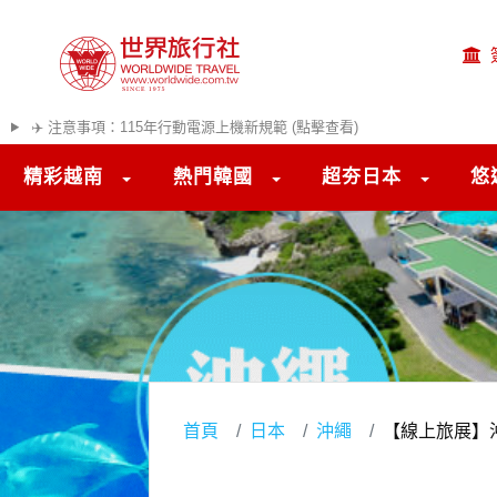
✈️ 注意事項：115年行動電源上機新規範 (點擊查看)
精彩越南
熱門韓國
超夯日本
悠
首頁
日本
沖繩
【線上旅展】沖