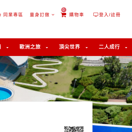
0
同業專區
量身訂做
購物車
登入/註冊
洲
歐洲之旅
頂尖世界
二人成行