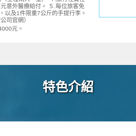
元意外醫療給付。 ５.每位旅客免
李，以及1件限重7公斤的手提行李。
空公司官網）
000元。
特色介紹