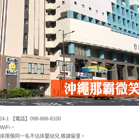
1 【電話】098-866-8100
iFi。
床限偕同一名不佔床嬰幼兒,敬請留意。