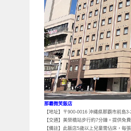
那霸微笑飯店
【地址】〒900-0016 沖縄県那覇市前島3-24-
【交通】美榮橋站步行約7分鐘。提供免費W
【備註】此飯店5歲以上兒童需佔床，每張