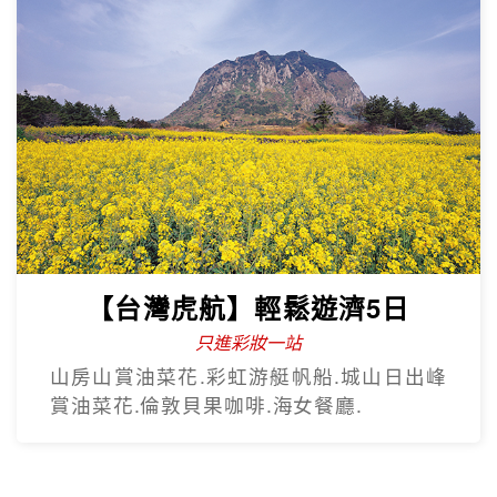
【台灣虎航】輕鬆遊濟5日
只進彩妝一站
山房山賞油菜花.彩虹游艇帆船.城山日出峰
賞油菜花.倫敦貝果咖啡.海女餐廳.