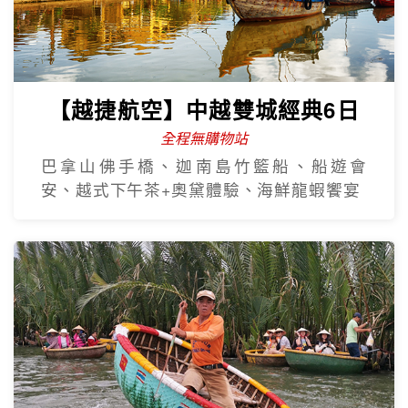
【越捷航空】中越雙城經典6日
全程無購物站
巴拿山佛手橋、迦南島竹籃船、船遊會
安、越式下午茶+奧黛體驗、海鮮龍蝦饗宴