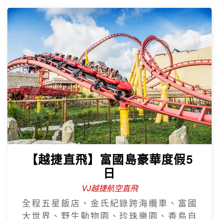
【越捷直飛】富國島豪華度假5
日
VJ越捷航空直飛
全程五星飯店、金氏紀錄跨海纜車、富國
大世界、野生動物園、珍珠樂園、香島自