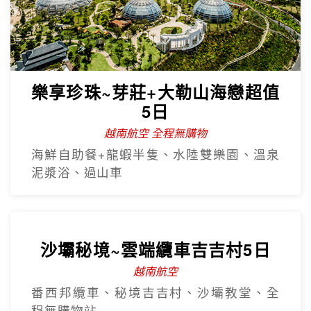
樂享珍珠~芽莊+大勒山海戀超值
5日
越南航空 全程無購物
海鮮自助餐+龍蝦半隻、水陸雙樂園、溫泉
泥漿浴、過山車
沙壩秘境~雲端纜車吉吉村5日
越南航空
番西邦纜車、秘境吉吉村、沙壩教堂、全
程無購物站