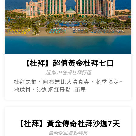
【杜拜】超值黃金杜拜七日
超高CP值得杜拜行程
杜拜之框、阿布達比大清真寺、冬季限定~
地球村、沙迦網紅景點 -⾬屋
【杜拜】黃金傳奇杜拜沙迦7天
最新網紅景點特集