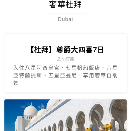
奢華杜拜
Dubai
【杜拜】尊爵大四喜7日
2人成團
入住八星阿酋皇宮、七星帆船飯店、六星
亞特蘭提斯、五星亞曼尼，享用奢華自助
餐