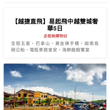
【越捷直飛】易起飛中越雙城奢
華5日
全程無購物站
全程五星、巴拿山、黃金佛手橋、迦南島
碗公船、電瓶車遊會安、海鮮龍蝦饗宴