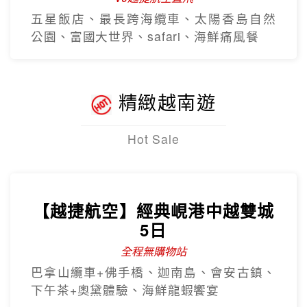
五星飯店、最長跨海纜車、太陽香島自然
公園、富國大世界、safari、海鮮痛風餐
精緻越南遊
Hot Sale
【越捷航空】經典峴港中越雙城
5日
全程無購物站
巴拿山纜車+佛手橋、迦南島、會安古鎮、
下午茶+奧黛體驗、海鮮龍蝦饗宴