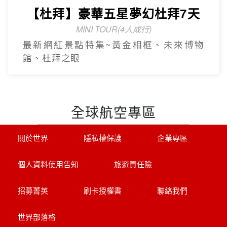
【杜拜】豪華五星夢幻杜拜7天
MINI TOUR(4人成行)
最新網紅景點特集~黃金相框、未來博物
館、杜拜之眼
全球航空專區
關於世界
隱私權保護
企業專區
個人資料使用告知
旅遊責任險
招募菁英
刷卡授權書
聯絡我們
世界部落格