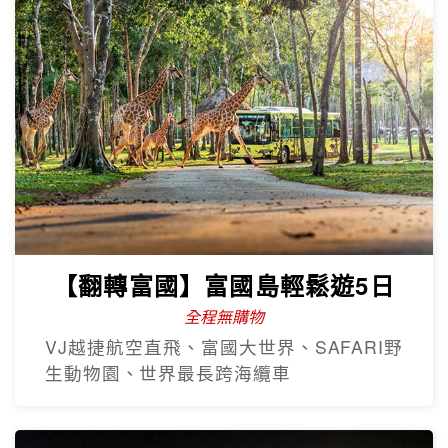
【翻轉富國】富國島輕鬆遊5日
全程無購物
VJ越捷航空直飛、富國大世界、SAFARI野
生動物園、世界最長跨海纜車