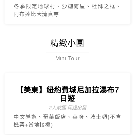
冬季限定地球村、沙迦⾬屋、杜拜之框、
阿布達比大清真寺
精緻小團
Mini Tour
【美東】紐約費城尼加拉瀑布7
日遊
2人成團 保證出發
中文導遊、豪華飯店、華府、波士頓(不含
機票+當地接機)