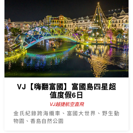
VJ【嗨翻富國】富國島四星超
值度假6日
VJ越捷航空直飛
金氏紀錄跨海纜車、富國大世界、野生動
物園、香島自然公園