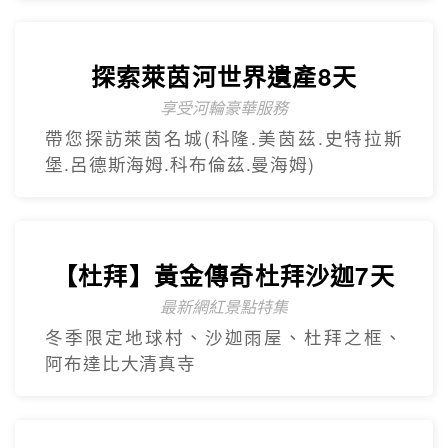
探索萊茵河世界遺產8天
享受河輪豪華服務
帶您探訪萊茵名城(科隆.美茵茲.史特拉斯
堡.呂德斯海姆.科布倫茲.曼海姆)
【杜拜】黃金傳奇杜拜沙迦7天
最新網紅景點特集
冬季限定地球村、沙迦⾬屋、杜拜之框、
阿布達比大清真寺