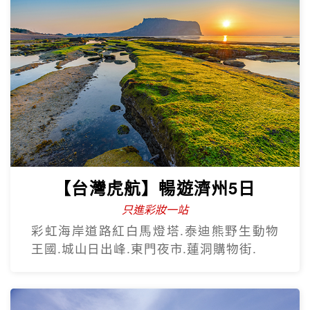
【台灣虎航】暢遊濟州5日
只進彩妝一站
彩虹海岸道路紅白馬燈塔.泰迪熊野生動物
王國.城山日出峰.東門夜市.蓮洞購物街.