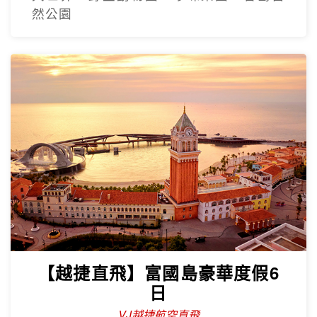
然公園
【越捷直飛】富國島豪華度假6
日
VJ越捷航空直飛