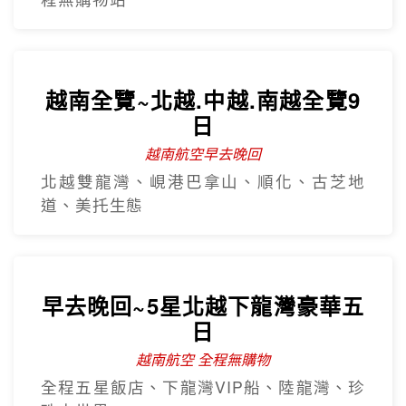
越南全覽~北越.中越.南越全覽9
日
越南航空早去晚回
北越雙龍灣、峴港巴拿山、順化、古芝地
道、美托生態
早去晚回~5星北越下龍灣豪華五
日
越南航空 全程無購物
全程五星飯店、下龍灣VIP船、陸龍灣、珍