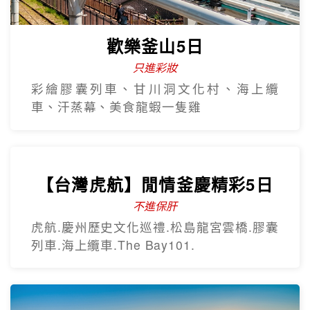
歡樂釜山5日
只進彩妝
彩繪膠囊列車、甘川洞文化村、海上纜
車、汗蒸幕、美食龍蝦一隻雞
【台灣虎航】閒情釜慶精彩5日
不進保肝
虎航.慶州歷史文化巡禮.松島龍宮雲橋.膠囊
列車.海上纜車.The Bay101.