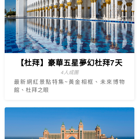
【杜拜】豪華五星夢幻杜拜7天
4人成團
最新網紅景點特集~黃金相框、未來博物
館、杜拜之眼