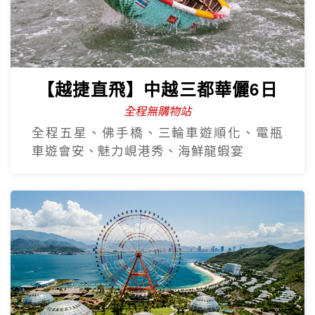
【越捷直飛】中越三都華儷6日
全程無購物站
全程五星、佛手橋、三輪車遊順化、電瓶
車遊會安、魅力峴港秀、海鮮龍蝦宴