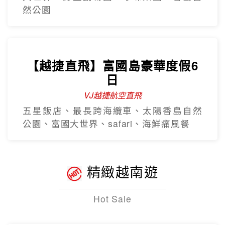
VJ越捷航空直飛
五星飯店、最長跨海纜車、太陽香島自然
公園、富國大世界、safari、海鮮痛風餐
精緻越南遊
Hot Sale
【越捷航空】經典峴港中越雙城
5日
全程無購物站
巴拿山纜車+佛手橋、迦南島、會安古鎮、