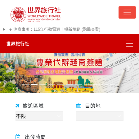
✈️ 注意事項：115年行動電源上機新規範 (點擊查看)
世界旅行社
往前
往後
旅遊區域
目的地
精彩越南
熱門韓國
出發時間
超夯日本
悠遊美加
關鍵字
遊輪河輪