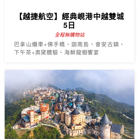
下午茶+奧黛體驗、海鮮龍蝦饗宴
【越捷直飛】易起飛中越雙城奢
華5日
全程無購物站