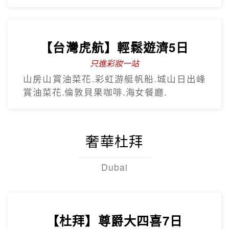
賞油菜花.倫敦貝果咖啡.海女餐廳.
奢華杜拜
Dubai
【杜拜】尊爵大四喜7日
2人成團
入住八星阿酋皇宮、七星帆船飯店、六星
亞特蘭提斯、五星亞曼尼，享用奢華自助
餐