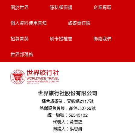
世界部落格
世界旅行社股份有限公司
綜合旅遊業：交觀綜2117號
品保協會會員：品保北0752號
統一編號：52343132
代表人：黃奕鋒
聯絡人：洪睿妍
台北總公司
電話 : 02-2515-2185
傳真 : 02-2515-4067
地址 : 台北市中山區松江路101號7樓之1
電郵 : service@worldwide.com.tw