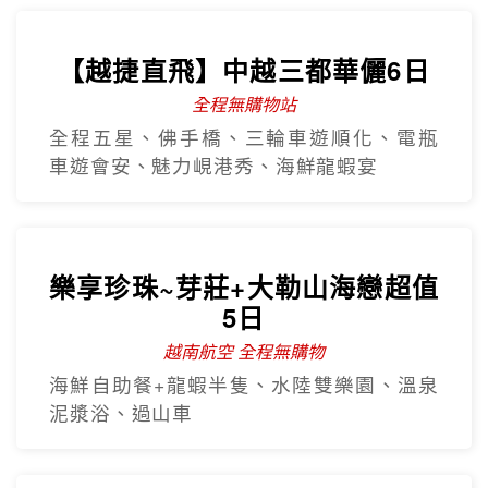
樂享珍珠~芽莊+大勒山海戀超值
5日
越南航空 全程無購物
海鮮自助餐+龍蝦半隻、水陸雙樂園、溫泉
泥漿浴、過山車
沙壩秘境~雲端纜車吉吉村5日
越南航空
番西邦纜車、秘境吉吉村、沙壩教堂、全
程無購物站