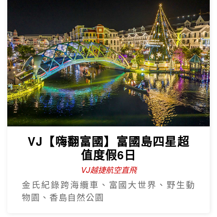
VJ【嗨翻富國】富國島四星超
值度假6日
VJ越捷航空直飛
金氏紀錄跨海纜車、富國大世界、野生動
物園、香島自然公園