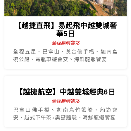
全程五星、巴拿山、黃金佛手橋、迦南島
碗公船、電瓶車遊會安、海鮮龍蝦饗宴
【越捷航空】中越雙城經典6日
全程無購物站
巴拿山佛手橋、迦南島竹籃船、船遊會
安、越式下午茶+奧黛體驗、海鮮龍蝦饗宴
【越捷直飛】中越三都華儷6日
全程無購物站
全程五星、佛手橋、三輪車遊順化、電瓶
車遊會安、魅力峴港秀、海鮮龍蝦宴