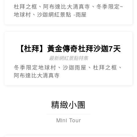
最新網紅景點特集
冬季限定地球村、沙迦⾬屋、杜拜之框、
阿布達比大清真寺
精緻小團
Mini Tour
【美東】紐約費城尼加拉瀑布7
日遊
2人成團 保證出發
中文導遊、豪華飯店、華府、波士頓(不含