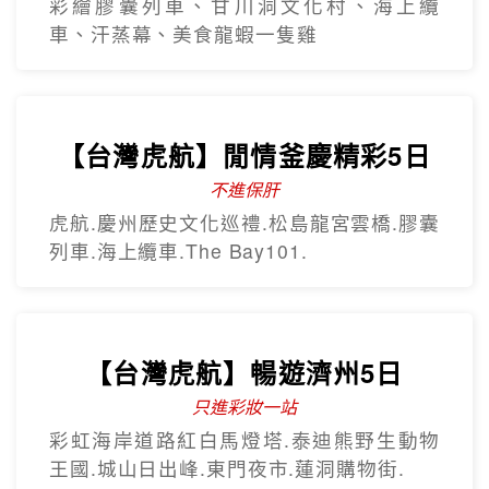
不進保肝
虎航.慶州歷史文化巡禮.松島龍宮雲橋.膠囊
列車.海上纜車.The Bay101.
【台灣虎航】暢遊濟州5日
只進彩妝一站
彩虹海岸道路紅白馬燈塔.泰迪熊野生動物
王國.城山日出峰.東門夜市.蓮洞購物街.
【台灣虎航】輕鬆遊濟5日
只進彩妝一站
山房山賞油菜花.彩虹游艇帆船.城山日出峰