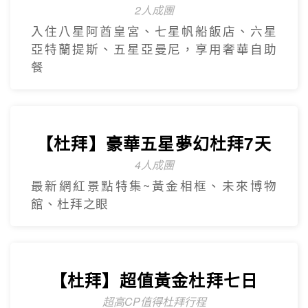
【杜拜】豪華五星夢幻杜拜7天
4人成團
最新網紅景點特集~黃金相框、未來博物
館、杜拜之眼
【杜拜】超值黃金杜拜七日
超高CP值得杜拜行程
杜拜之框、阿布達比大清真寺、冬季限定~
地球村、沙迦網紅景點 -⾬屋
【杜拜】黃金傳奇杜拜沙迦7天