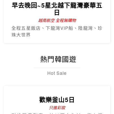
熱門韓國遊
Hot Sale
歡樂釜山5日
只進彩妝
彩繪膠囊列車、甘川洞文化村、海上纜
車、汗蒸幕、美食龍蝦一隻雞
【台灣虎航】閒情釜慶精彩5日