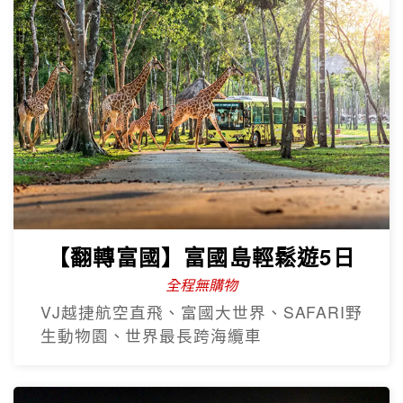
【翻轉富國】富國島輕鬆遊5日
全程無購物
VJ越捷航空直飛、富國大世界、SAFARI野
生動物園、世界最長跨海纜車