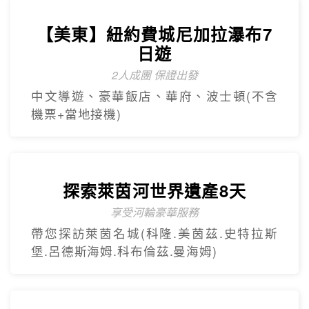
機票+當地接機)
探索萊茵河世界遺產8天
享受河輪豪華服務
帶您探訪萊茵名城(科隆.美茵茲.史特拉斯
堡.呂德斯海姆.科布倫茲.曼海姆)
【杜拜】黃金傳奇杜拜沙迦7天
最新網紅景點特集
冬季限定地球村、沙迦⾬屋、杜拜之框、
阿布達比大清真寺