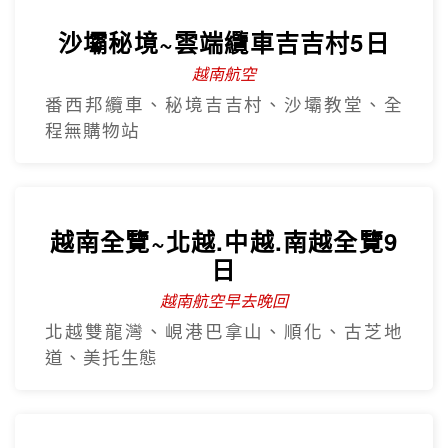
越南全覽~北越.中越.南越全覽9
日
越南航空早去晚回
北越雙龍灣、峴港巴拿山、順化、古芝地
道、美托生態
早去晚回~5星北越下龍灣豪華五
日
越南航空 全程無購物
全程五星飯店、下龍灣VIP船、陸龍灣、珍
珠大世界