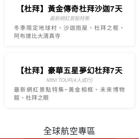
【杜拜】豪華五星夢幻杜拜7天
MINI TOUR(4人成行)
最新網紅景點特集~黃金相框、未來博物
館、杜拜之眼
全球航空專區
關於世界
隱私權保護
企業專區
個人資料使用告知
旅遊責任險
招募菁英
刷卡授權書
聯絡我們