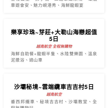
車遊會安、魅力峴港秀、海鮮龍蝦宴
樂享珍珠~芽莊+大勒山海戀超值
5日
越南航空 全程無購物
海鮮自助餐+龍蝦半隻、水陸雙樂園、溫泉
泥漿浴、過山車
沙壩秘境~雲端纜車吉吉村5日
越南航空
番西邦纜車、秘境吉吉村、沙壩教堂、全
程無購物站