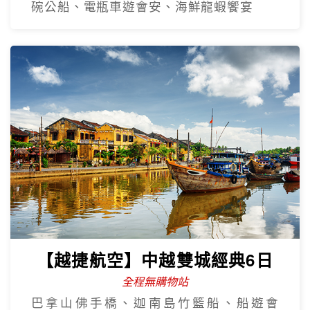
碗公船、電瓶車遊會安、海鮮龍蝦饗宴
【越捷航空】中越雙城經典6日
全程無購物站
巴拿山佛手橋、迦南島竹籃船、船遊會