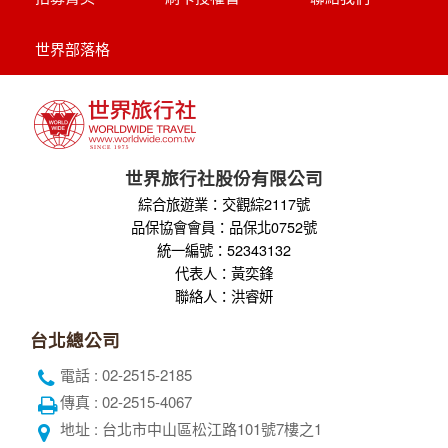
冬季限定地球村、沙迦⾬屋、杜拜之框、
阿布達比大清真寺
【杜拜】豪華五星夢幻杜拜7天
MINI TOUR(4人成行)
最新網紅景點特集~黃金相框、未來博物
館、杜拜之眼
全球航空專區
關於世界
隱私權保護
企業專區