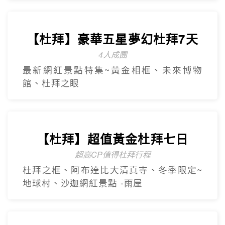
【台灣虎航】輕鬆遊濟5日
只進彩妝一站
山房山賞油菜花.彩虹游艇帆船.城山日出峰
賞油菜花.倫敦貝果咖啡.海女餐廳.
奢華杜拜
Dubai
【杜拜】尊爵大四喜7日
2人成團
入住八星阿酋皇宮、七星帆船飯店、六星