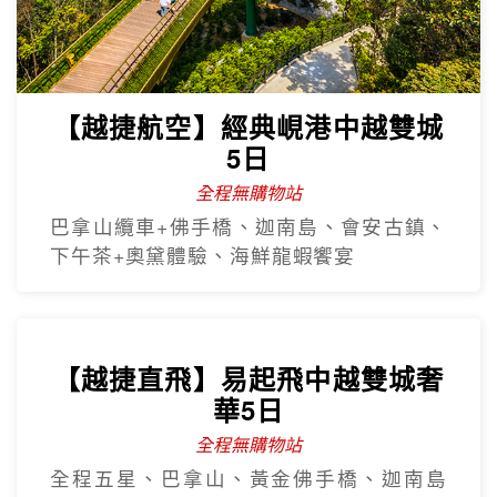
【越捷航空】經典峴港中越雙城
5日
全程無購物站
巴拿山纜車+佛手橋、迦南島、會安古鎮、
下午茶+奧黛體驗、海鮮龍蝦饗宴
【越捷直飛】易起飛中越雙城奢
華5日
全程無購物站
全程五星、巴拿山、黃金佛手橋、迦南島