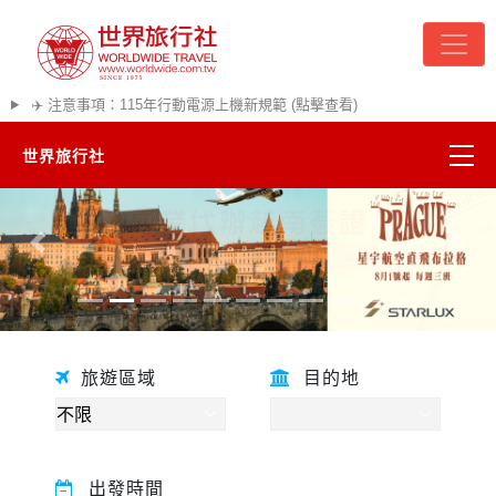
✈️ 注意事項：115年行動電源上機新規範 (點擊查看)
世界旅行社
精彩越南
往前
往後
熱門韓國
超夯日本
旅遊區域
目的地
悠遊美加
遊輪河輪
出發時間