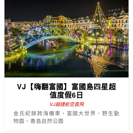
VJ【嗨翻富國】富國島四星超
值度假6日
VJ越捷航空直飛
金氏紀錄跨海纜車、富國大世界、野生動
物園、香島自然公園