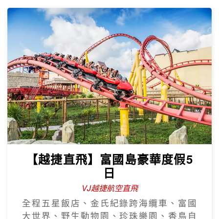
【越捷直飛】富國島豪華度假5
日
VJ越捷航空直飛
全程五星飯店、金氏紀錄跨海纜車、富國
大世界、野生動物園、珍珠樂園、香島自