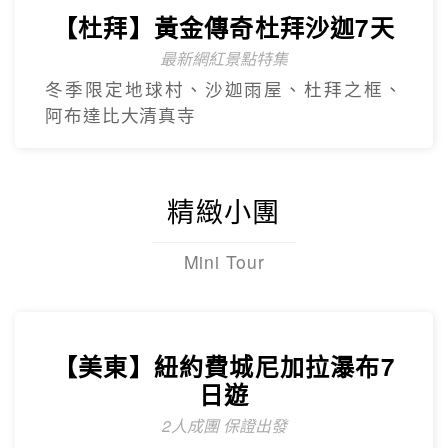
亞特蘭提斯、五星亞曼尼，享用奢華自助
餐
【杜拜】豪華五星夢幻杜拜7天
4人成團
最新網紅景點特集~黃金相框、未來博物
館、杜拜之眼
【杜拜】超值黃金杜拜七日
超高CP值得杜拜行程
杜拜之框、阿布達比大清真寺、冬季限定~
地球村、沙迦網紅景點 -⾬屋