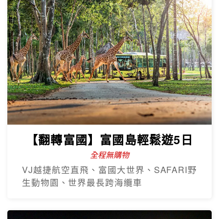
【翻轉富國】富國島輕鬆遊5日
全程無購物
VJ越捷航空直飛、富國大世界、SAFARI野
生動物園、世界最長跨海纜車