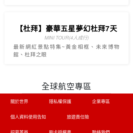
日遊
2人成團 保證出發
中文導遊、豪華飯店、華府、波士頓(不含
機票+當地接機)
探索萊茵河世界遺產8天
享受河輪豪華服務
帶您探訪萊茵名城(科隆.美茵茲.史特拉斯
堡.呂德斯海姆.科布倫茲.曼海姆)
【杜拜】黃金傳奇杜拜沙迦7天
最新網紅景點特集