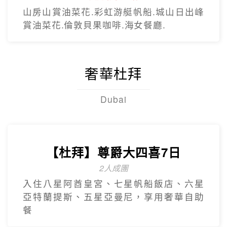
【台灣虎航】閒情釜慶精彩5日
不進保肝
虎航.慶州歷史文化巡禮.松島龍宮雲橋.膠囊
列車.海上纜車.The Bay101.
【台灣虎航】暢遊濟州5日
只進彩妝一站
彩虹海岸道路紅白馬燈塔.泰迪熊野生動物
王國.城山日出峰.東門夜市.蓮洞購物街.