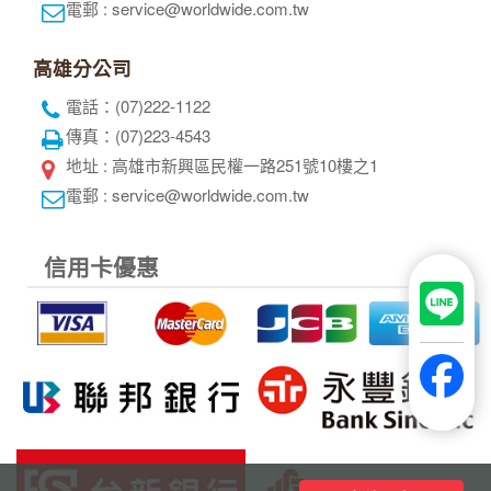
個人資料使用告知
旅遊責任險
招募菁英
刷卡授權書
聯絡我們
世界部落格
世界旅行社股份有限公司
綜合旅遊業：交觀綜2117號
品保協會會員：品保北0752號
統一編號：52343132
代表人：黃奕鋒
聯絡人：洪睿妍
台北總公司
電話 : 02-2515-2185