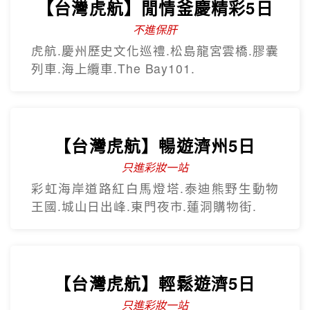
歡樂釜山5日
只進彩妝
彩繪膠囊列車、甘川洞文化村、海上纜
車、汗蒸幕、美食龍蝦一隻雞