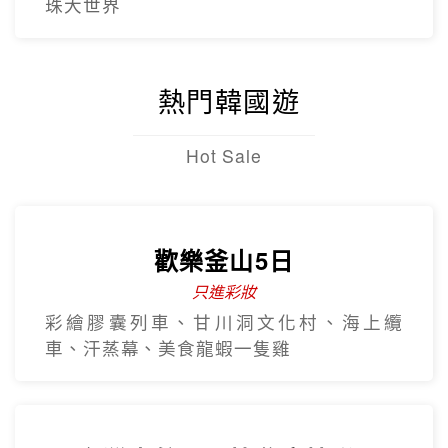
北越雙龍灣、峴港巴拿山、順化、古芝地
道、美托生態
早去晚回~5星北越下龍灣豪華五
日
越南航空 全程無購物
全程五星飯店、下龍灣VIP船、陸龍灣、珍
珠大世界
熱門韓國遊
Hot Sale