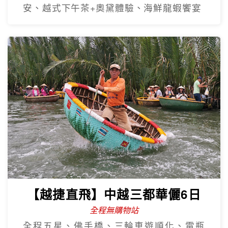
安、越式下午茶+奧黛體驗、海鮮龍蝦饗宴
【越捷直飛】中越三都華儷6日
全程無購物站
全程五星、佛手橋、三輪車遊順化、電瓶