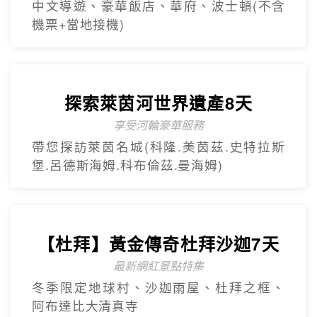
【杜拜】黃金傳奇杜拜沙迦7天
最新網紅景點特集
冬季限定地球村、沙迦⾬屋、杜拜之框、
阿布達比大清真寺
精緻小團
Mini Tour
【美東】紐約費城尼加拉瀑布7