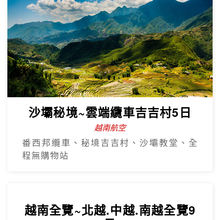
沙壩秘境~雲端纜車吉吉村5日
越南航空
番西邦纜車、秘境吉吉村、沙壩教堂、全
程無購物站
越南全覽~北越.中越.南越全覽9