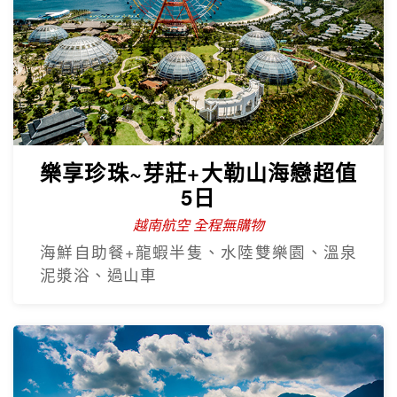
樂享珍珠~芽莊+大勒山海戀超值
5日
越南航空 全程無購物
海鮮自助餐+龍蝦半隻、水陸雙樂園、溫泉
泥漿浴、過山車