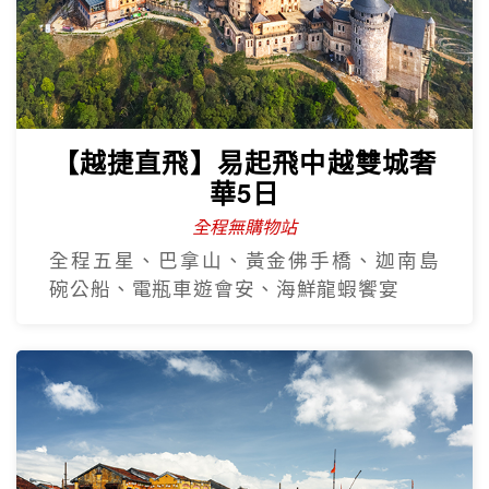
【越捷直飛】易起飛中越雙城奢
華5日
全程無購物站
全程五星、巴拿山、黃金佛手橋、迦南島
碗公船、電瓶車遊會安、海鮮龍蝦饗宴