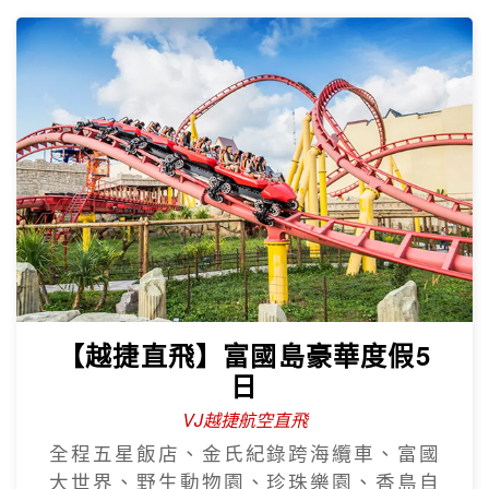
【越捷直飛】富國島豪華度假5
日
VJ越捷航空直飛
全程五星飯店、金氏紀錄跨海纜車、富國
大世界、野生動物園、珍珠樂園、香島自