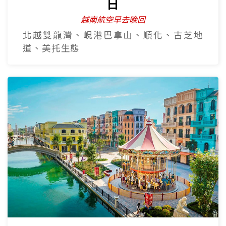
日
越南航空早去晚回
北越雙龍灣、峴港巴拿山、順化、古芝地
道、美托生態