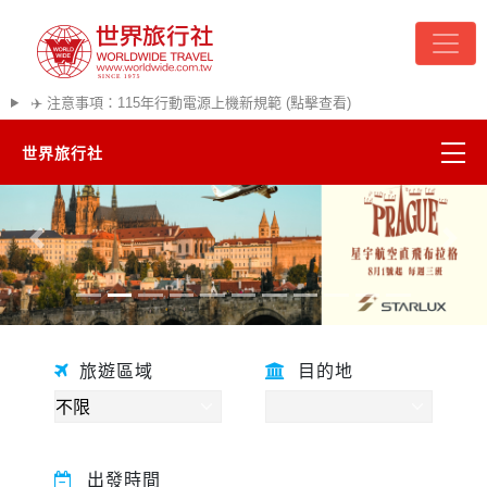
✈️ 注意事項：115年行動電源上機新規範 (點擊查看)
世界旅行社
精彩越南
往前
往後
熱門韓國
超夯日本
旅遊區域
目的地
悠遊美加
遊輪河輪
出發時間