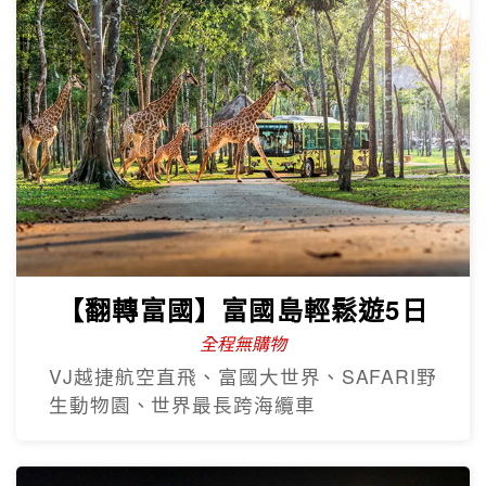
【翻轉富國】富國島輕鬆遊5日
全程無購物
VJ越捷航空直飛、富國大世界、SAFARI野
生動物園、世界最長跨海纜車