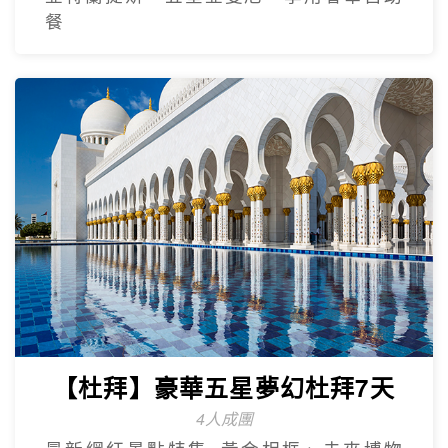
餐
【杜拜】豪華五星夢幻杜拜7天
4人成團