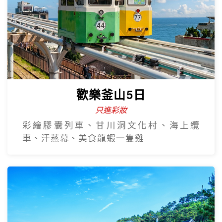
歡樂釜山5日
只進彩妝
彩繪膠囊列車、甘川洞文化村、海上纜
車、汗蒸幕、美食龍蝦一隻雞