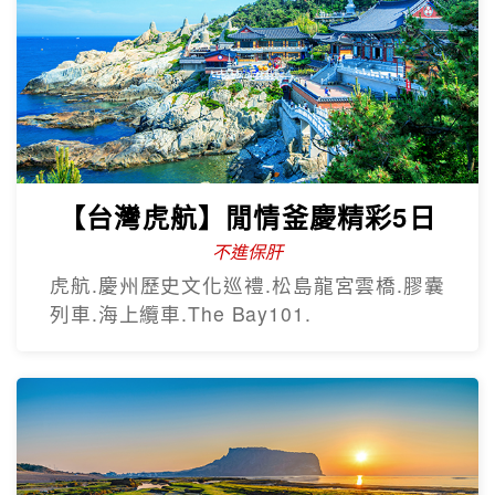
【台灣虎航】閒情釜慶精彩5日
不進保肝
虎航.慶州歷史文化巡禮.松島龍宮雲橋.膠囊
列車.海上纜車.The Bay101.