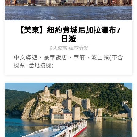
【美東】紐約費城尼加拉瀑布7
日遊
2人成團 保證出發
中文導遊、豪華飯店、華府、波士頓(不含
機票+當地接機)