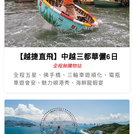
【越捷直飛】中越三都華儷6日
全程無購物站
全程五星、佛手橋、三輪車遊順化、電瓶
車遊會安、魅力峴港秀、海鮮龍蝦宴