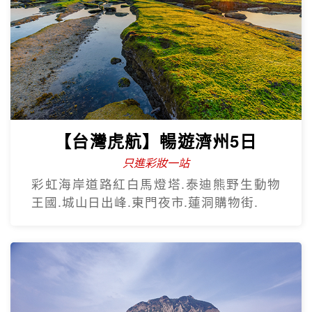
【台灣虎航】暢遊濟州5日
只進彩妝一站
彩虹海岸道路紅白馬燈塔.泰迪熊野生動物
王國.城山日出峰.東門夜市.蓮洞購物街.