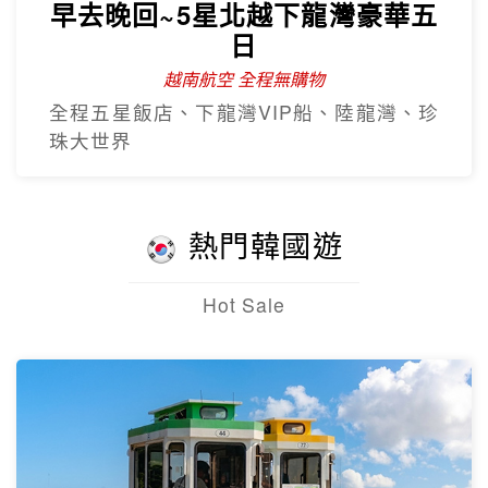
早去晚回~5星北越下龍灣豪華五
日
越南航空 全程無購物
全程五星飯店、下龍灣VIP船、陸龍灣、珍
珠大世界
熱門韓國遊
Hot Sale