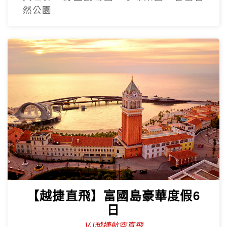
然公園
【越捷直飛】富國島豪華度假6
日
VJ越捷航空直飛