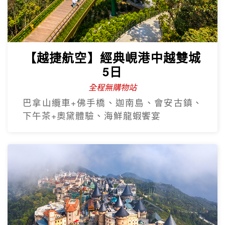
【越捷航空】經典峴港中越雙城
5日
全程無購物站
巴拿山纜車+佛手橋、迦南島、會安古鎮、
下午茶+奧黛體驗、海鮮龍蝦饗宴