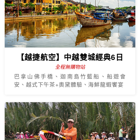
【越捷航空】中越雙城經典6日
全程無購物站
巴拿山佛手橋、迦南島竹籃船、船遊會
安、越式下午茶+奧黛體驗、海鮮龍蝦饗宴