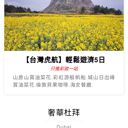
【台灣虎航】輕鬆遊濟5日
只進彩妝一站
山房山賞油菜花.彩虹游艇帆船.城山日出峰
賞油菜花.倫敦貝果咖啡.海女餐廳.
奢華杜拜
Dubai