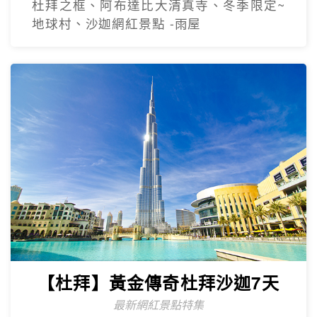
杜拜之框、阿布達比大清真寺、冬季限定~
地球村、沙迦網紅景點 -⾬屋
【杜拜】黃金傳奇杜拜沙迦7天
最新網紅景點特集