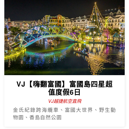
VJ【嗨翻富國】富國島四星超
值度假6日
VJ越捷航空直飛
金氏紀錄跨海纜車、富國大世界、野生動
物園、香島自然公園