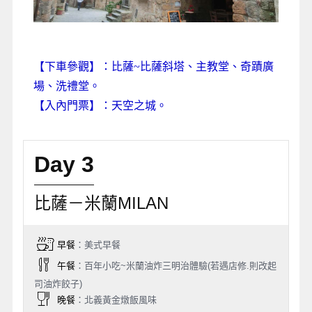
【下車參觀】：比薩~比薩斜塔、主教堂、奇蹟廣
場、洗禮堂。
【入內門票】：天空之城。
Day 3
比薩－米蘭MILAN
早餐
：美式早餐
午餐
：百年小吃~米蘭油炸三明治體驗(若遇店修.則改起
司油炸餃子)
晚餐
：北義黃金燉飯風味