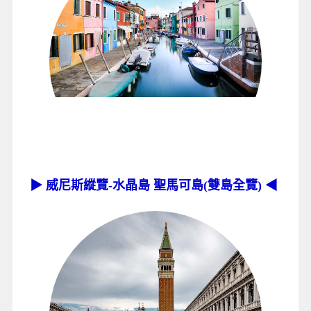
▶ 威尼斯縱覽-水晶島 聖馬可島(雙島全覽) ◀