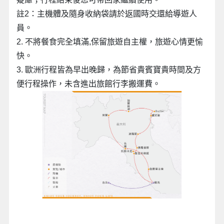
註2：主機體及隨身收納袋請於返國時交還給導遊人
員。
2. 不將餐食完全填滿,保留旅遊自主權，旅遊心情更愉
快。
3. 歐洲行程皆為早出晚歸，為節省貴賓寶貴時間及方
便行程操作，未含進出旅館行李搬運費。