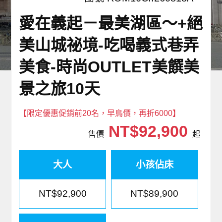
世界臻旅
愛在義起－最美湖區～+絕
中東非洲
美山城祕境-吃喝義式巷弄
美食-時尚OUTLET美饌美
歐洲之旅
景之旅10天
頂尖世界
【限定優惠促銷前20名，早鳥價，再折6000】
二人成行
NT$92,900
售價
起
大人
小孩佔床
NT$92,900
NT$89,900