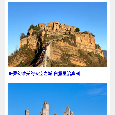
▶夢幻唯美的天空之城-白露里治奧◀