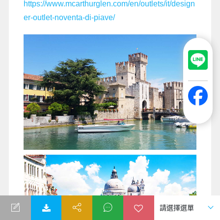
https://www.mcarthurglen.com/en/outlets/it/design
er-outlet-noventa-di-piave/