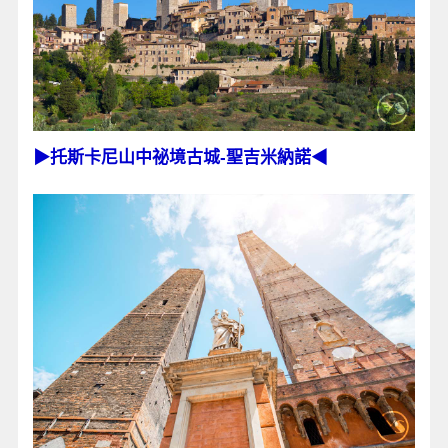
▶托斯卡尼山中祕境古城-聖吉米納諾◀