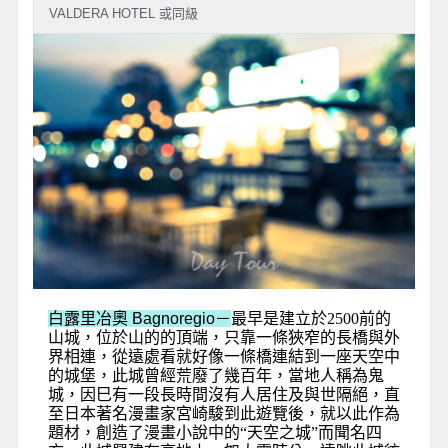
VALDERA HOTEL 或同級
白露里冶奧 Bagnoregio－
最早是建立於2500前的
山城，位於山的的頂端，只靠一條狹窄的長橋與外
界相連，從遠處看就好像一條橋連結到一座天空中
的城堡，此城曾經荒廢了幾百年，當地人稱為鬼
城，因巳有一段長時間沒有人居住及與世隔絕，直
至日本著名漫畫家宮崎駿到此遊覽後，就以此作為
題材，創造了漫畫小說中的“天空之城”而聞名四