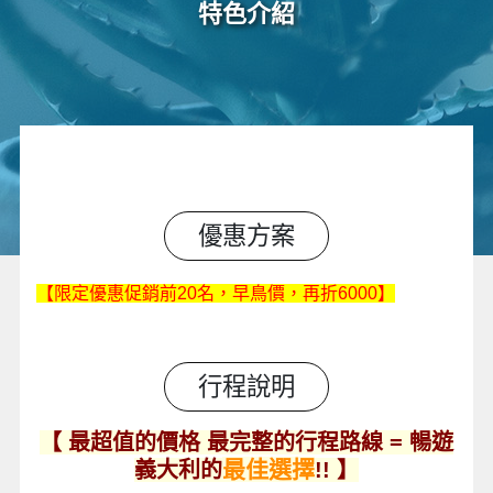
特色介紹
優惠方案
【限定優惠促銷前20名，早鳥價，再折6
000】
行程說明
【 最超值的價格 最完整的行程路線 = 暢遊
最佳選擇
義大利的
!! 】