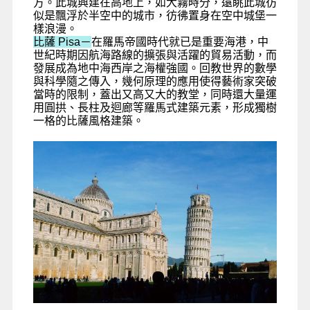
方。此城興建在高地上，如大霧時分，遠眺此城彷
似是飄浮於半空中的城市，彷彿置身在空中城堡一
樣浪漫。
比薩 Pisa－
在羅馬帝國時代就已是重要海港，中
世紀時期因航海路線的擴張與活躍的貿易活動，而
發展成為地中海西岸之海權強國。回教世界的數學
與科學隨之傳入，幾何原理的應用使得藝術家突破
當時的限制，蓋出又高又大的教堂，同時還大量運
用圓拱、長柱及迴廊等羅馬式建築元素，形成獨樹
一格的比薩風格建築。