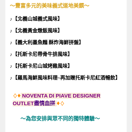
～豐富多元的美味義式道地美饌～
♪
【北義山城義式風味】
♪
【北義黃金燉飯風味】
♪
【義大利墨魚麵 酥炸海鮮拼盤】
♪
【托斯卡尼帶骨牛排風味】
♪
【托斯卡尼山城烤雞風味】
♪
【羅馬海鮮風味料理~再加贈托斯卡尼紅酒暢飲】
♦
NOVENTA DI PIAVE DESIGNER
♢
♦
OUTLET
盡情血拼
♢
～～
～為您安排與眾不同的獨特體驗～