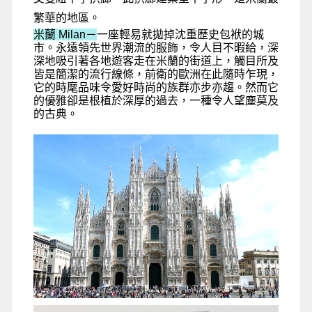
繁華的地區。
米蘭 Milan－
一座輕易就拋掉沈重歷史包袱的城
市。永遠領先世界潮流的服飾，令人目不暇給，深
深地吸引著各地遊客走在米蘭的街道上，觸目所及
皆是簡潔的流行線條，前衛的歐洲在此隨時乍現，
它的時麾品味令愛好時尚的族群亦步亦趨。然而它
的優雅卻是根植於深厚的過去，一種令人望塵莫及
的古典。