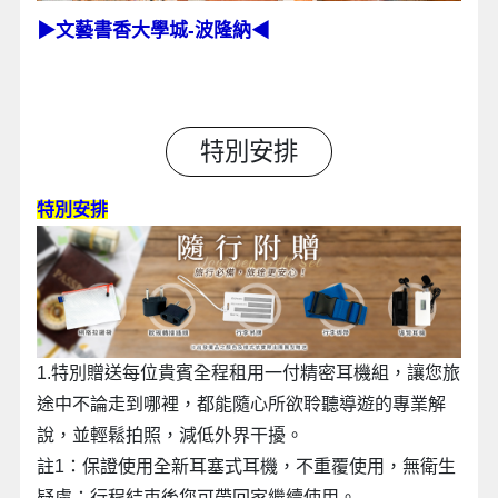
▶
文藝書香大學城-波隆納
◀
特別安排
特別安排
1.特別贈送每位貴賓全程租用一付精密耳機組，讓您旅
途中不論走到哪裡，都能隨心所欲聆聽導遊的專業解
說，並輕鬆拍照，減低外界干擾。
註1：保證使用全新耳塞式耳機，不重覆使用，無衛生
疑慮；行程結束後您可帶回家繼續使用。