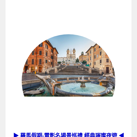
▶ 羅馬假期-電影名場景巡禮 經典璀璨
夜遊 ◀