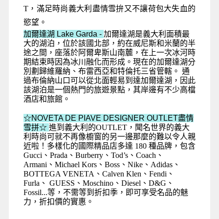
T，滿足時尚義大利盡情雪拚又不讓荷包大失血的
慾望。
加爾達湖 Lake Garda -
加爾達湖是義大利面積最
大的湖泊，位於該國北部，約在威尼斯和米蘭的半
途之間，座落於阿爾卑斯山南麓，在上一次冰河時
期結束時因為冰川融化而形成。現在的加爾達湖分
別劃歸維羅納、布雷西亞和特倫托三省管轄。 通
過布倫納山口可以從北面輕易到達加爾達湖，因此
該湖泊是一個熱門的旅遊景點，其岸邊有不少高檔
酒店和旅館
。
☆NOVETA DE PIAVE DESIGNER OUTLET
盡情
雪拼☆
進到義大利的OUTLET，聞名世界的義大
利時尚可就不再像櫥窗的另一邊那麼的難以令人親
近啦！多樣化的國際精品店多達 180 種品牌，包含
Gucci、Prada、Burberry、Tod’s、Coach、
Armani、Michael Kors、Boss、Nike、Adidas、
BOTTEGA VENETA、Calven Klen、Fendi、
Furla、 GUESS、Moschino、Diesel、D&G、
Fossil...等，不需等到折扣季，即可享受名品的魅
力，折扣價的實惠。