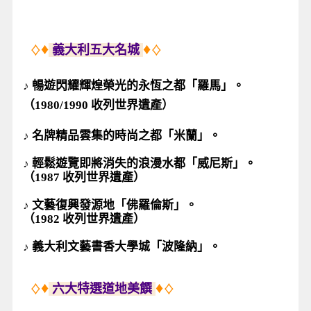
♦
♦
義大利五大名城
♢
♢
♪ 暢遊閃耀輝煌榮光的永恆之都「羅馬」。
（1980/1990 收列世界遺產）
♪ 名牌精品雲集的時尚之都「米蘭」。
♪
輕鬆遊覽即將消失的浪漫水都「威尼斯」。
（1987 收列世界遺產）
♪
文藝復興發源地「佛羅倫斯」。
（1982 收列世界遺產）
♪
義大利文藝書香大學城「波隆納」。
♦
♦
六大特選道地美饌
♢
♢