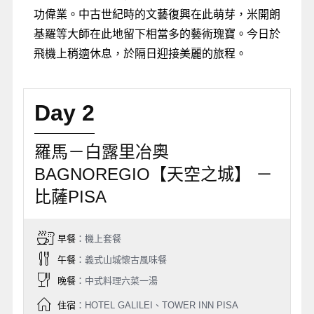
功偉業。中古世紀時的文藝復興在此萌芽，米開朗
基羅等大師在此地留下相當多的藝術瑰寶。今日於
飛機上稍適休息，於隔日迎接美麗的旅程。
Day 2
羅馬－白露里冶奧
BAGNOREGIO【天空之城】 －
比薩PISA
早餐
：機上套餐
午餐
：義式山城懷古風味餐
晚餐
：中式料理六菜一湯
住宿
：HOTEL GALILEI、TOWER INN PISA