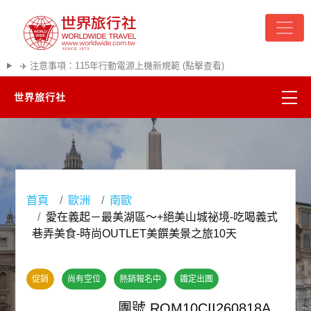
✈️ 注意事項：115年行動電源上機新規範 (點擊查看)
世界旅行社
精彩越南
熱門韓國
首頁
歐洲
南歐
超夯日本
愛在義起－最美湖區～+絕美山城祕境-吃喝義式
巷弄美食-時尚OUTLET美饌美景之旅10天
悠遊美加
促銷
尚有空位
熱銷報名中
鐵定出團
遊輪河輪
團號 ROM10CII260818A