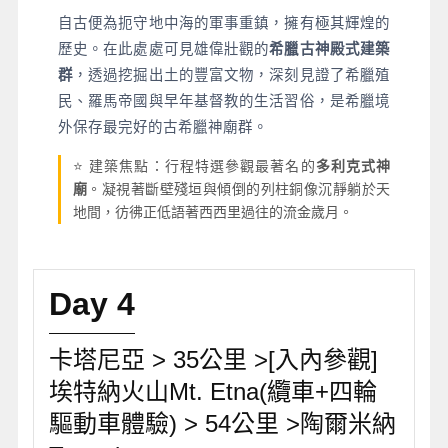
自古便為扼守地中海的軍事重鎮，擁有極其輝煌的
歷史。在此處處可見雄偉壯觀的
希臘古神殿式建築
群
，透過挖掘出土的豐富文物，深刻見證了希臘殖
民、羅馬帝國與早年基督教的生活習俗，是希臘境
外保存最完好的古希臘神廟群。
⭐ 建築焦點：行程特選參觀最著名的
多利克式神
廟
。凝視著斷壁殘垣與傾倒的列柱銅像沉靜躺於天
地間，彷彿正低語著西西里過往的流金歲月。
Day 4
卡塔尼亞 > 35公里 >[入內參觀]
埃特納火山Mt. Etna(纜車+四輪
驅動車體驗) > 54公里 >陶爾米納