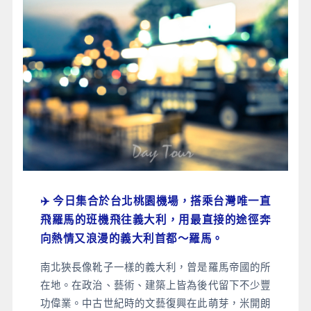
✈️ 今日集合於台北桃園機場，搭乘台灣唯一直
飛羅馬的班機飛往義大利，用最直接的途徑奔
向熱情又浪漫的義大利首都～羅馬。
南北狹長像靴子一樣的義大利，曾是羅馬帝國的所
在地。在政治、藝術、建築上皆為後代留下不少豐
功偉業。中古世紀時的文藝復興在此萌芽，米開朗