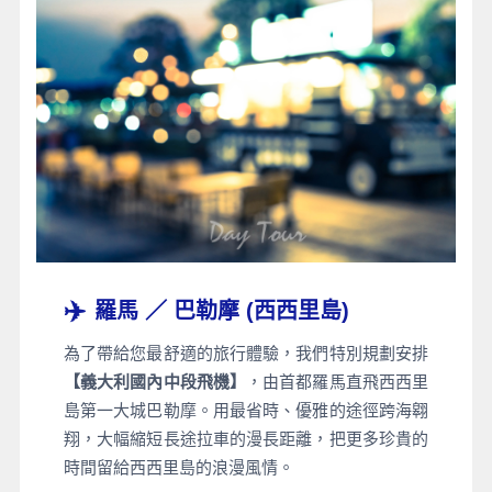
✈️
羅馬 ／ 巴勒摩 (西西里島)
為了帶給您最舒適的旅行體驗，我們特別規劃安排
【義大利國內中段飛機】
，由首都羅馬直飛西西里
島第一大城巴勒摩。用最省時、優雅的途徑跨海翱
翔，大幅縮短長途拉車的漫長距離，把更多珍貴的
時間留給西西里島的浪漫風情。