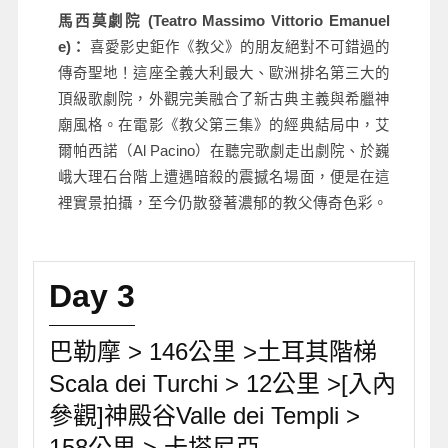
馬西莫劇院 (Teatro Massimo Vittorio Emanuel
e)：
喜愛影史鉅作《教父》的朋友絕對不可錯過的
傳奇聖地！這座全義大利最大、歐洲排名第三大的
頂級歌劇院，外觀完美融合了新古典主義與希臘神
廟風格。在電影《教父第三集》的經典結局中，艾
爾帕西諾（Al Pacino）在聽完歌劇走出劇院、於巍
峨大理石台階上遭遇暗殺的震撼名場面，便是在這
裡實景拍攝，至今仍散發著濃郁的教父傳奇色彩。
Day 3
巴勒摩 > 146公里 >土耳其階梯
Scala dei Turchi > 12公里 >[入內
參觀]神殿谷Valle dei Templi >
158公里 > 卡塔尼亞