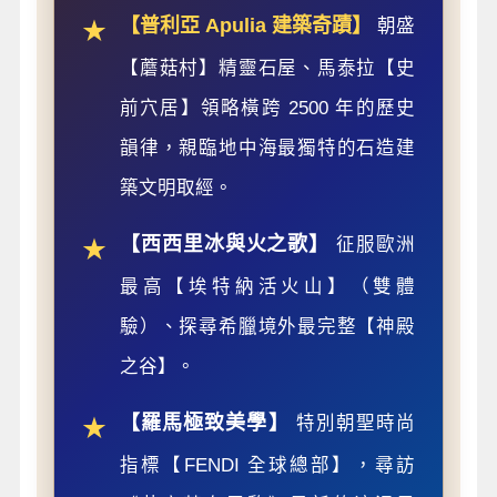
【普利亞 Apulia 建築奇蹟】
朝盛
★
【蘑菇村】精靈石屋、馬泰拉【史
前穴居】領略橫跨 2500 年的歷史
韻律，親臨地中海最獨特的石造建
築文明取經。
【西西里冰與火之歌】
征服歐洲
★
最高【埃特納活火山】（雙體
驗）、探尋希臘境外最完整【神殿
之谷】。
【羅馬極致美學】
特別朝聖時尚
★
指標【FENDI 全球總部】，尋訪