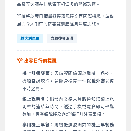
基羅等大師在此地留下相當多的藝術瑰寶。
班機將於
翌日清晨
抵達羅馬達文西國際機場，準備
展開令人期待的南義雙遺產經典深度之旅。
義大利直飛
文藝復興浪漫
💡
出發日行前提醒
機上舒適穿著：
因航程關係須於飛機上過夜，
機艙空調較冷，請隨身攜帶一件
保暖外套
以備
不時之需。
線上說明會：
出發前業務人員將通知您線上說
明會的連結與時間，透過手機或電腦即可輕鬆
參加，專業領隊將為您詳解行前注意事項。
享用機上早餐：
班機抵達歐洲前的
機上早餐務