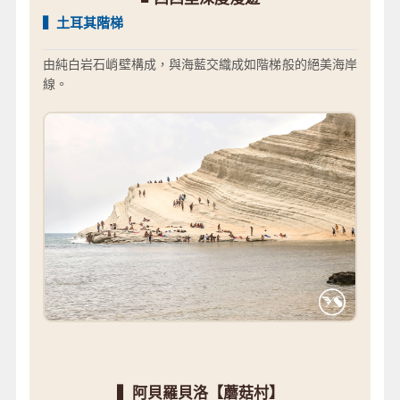
▍土耳其階梯
由純白岩石峭壁構成，與海藍交織成如階梯般的絕美海岸
線。
▍阿貝羅貝洛【蘑菇村】