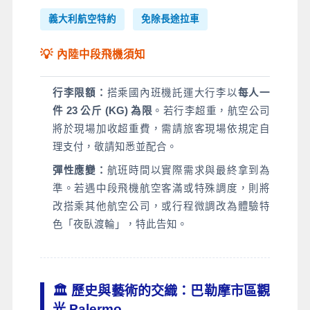
義大利航空特約
免除長途拉車
💡
內陸中段飛機須知
行李限額：
搭乘國內班機託運大行李以
每人一
件 23 公斤 (KG) 為限
。若行李超重，航空公司
將於現場加收超重費，需請旅客現場依規定自
理支付，敬請知悉並配合。
彈性應變：
航班時間以實際需求與最終拿到為
準。若遇中段飛機航空客滿或特殊調度，則將
改搭乘其他航空公司，或行程微調改為體驗特
色「夜臥渡輪」，特此告知。
🏛️ 歷史與藝術的交織：巴勒摩市區觀
光 Palermo