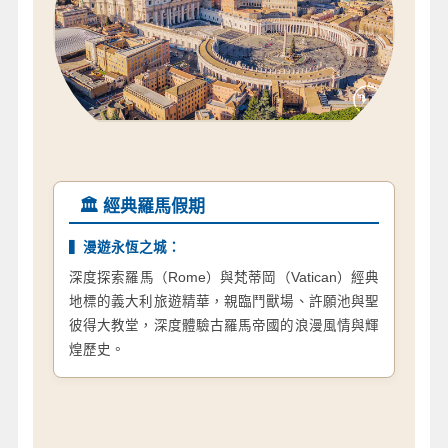
🏛️ 經典羅馬假期
▍漫遊永恆之城：
深度探索羅馬（Rome）與梵蒂岡（Vatican）經典
地標的義大利旅遊精華，親臨鬥獸場、許願池與聖
彼得大教堂，深度體驗古羅馬帝國的浪漫風情與輝
煌歷史。