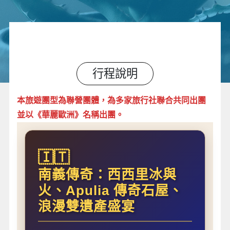
行程說明
本旅遊團型為聯營團體，為多家旅行社聯合共同出團
並以《華麗歐洲》名稱出團。
🇮🇹
南義傳奇：西西里冰與
火、Apulia 傳奇石屋、
浪漫雙遺產盛宴