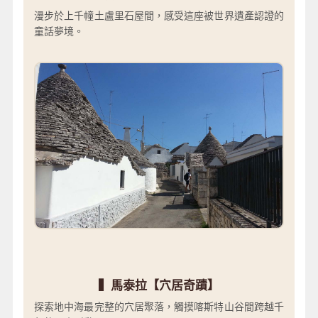
漫步於上千幢土盧里石屋間，感受這座被世界遺產認證的
童話夢境。
▍馬泰拉【穴居奇蹟】
探索地中海最完整的穴居聚落，觸摸喀斯特山谷間跨越千