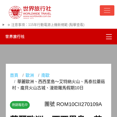
✈️ 注意事項：115年行動電源上機新規範 (點擊查看)
世界旅行社
精彩越南
熱門韓國
首頁
歐洲
南歐
超夯日本
華麗歐洲、西西里島～艾特納火山、馬泰拉蘑菇
村、龐貝火山古城、漫遊羅馬假期10日
悠遊美加
團號 ROM10CII270109A
熱銷報名中
遊輪河輪