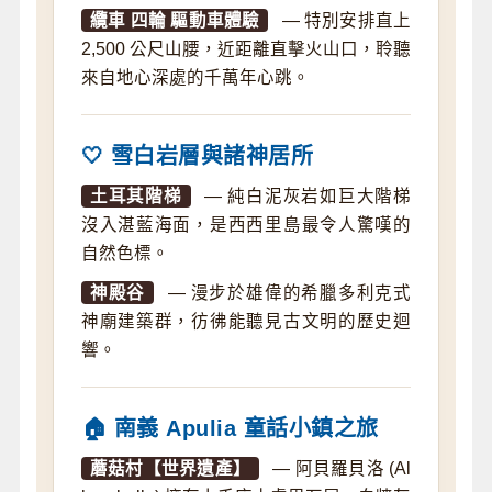
纜車 四輪 驅動車體驗
— 特別安排直上
2,500 公尺山腰，近距離直擊火山口，聆聽
來自地心深處的千萬年心跳。
🤍 雪白岩層與諸神居所
土耳其階梯
— 純白泥灰岩如巨大階梯
沒入湛藍海面，是西西里島最令人驚嘆的
自然色標。
神殿谷
— 漫步於雄偉的希臘多利克式
神廟建築群，彷彿能聽見古文明的歷史迴
響。
🏠 南義 Apulia 童話小鎮之旅
蘑菇村【世界遺產】
— 阿貝羅貝洛 (Al