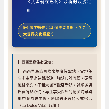
《艾蜜莉在巴黎》最新的浪漫足
跡。
🗺️ 深度暢遊：13 個主要景點（含 7
大世界文化遺產*）
▍
西西里島住宿須知：
▍ 西西里島為國際奢華度假聖地，當地飯
店多由歷史建築改建，強調典雅底蘊，硬體
風格簡約，不若大城市飯店新穎。誠摯邀請
貴賓調整心情，專注享受窗外的絕美海景與
地中海風味美食，體驗最正統的義式慢活
（La Dolce Vita）風情！