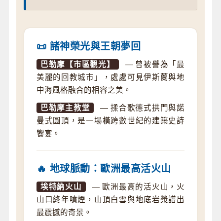
📜 諸神榮光與王朝夢回
巴勒摩【市區觀光】
— 曾被譽為「最
美麗的回教城市」，處處可見伊斯蘭與地
中海風格融合的相容之美。
巴勒摩主教堂
— 揉合歌德式拱門與諾
曼式圓頂，是一場橫跨數世紀的建築史詩
饗宴。
🔥 地球脈動：歐洲最高活火山
埃特納火山
— 歐洲最高的活火山，火
山口終年噴煙，山頂白雪與地底岩漿譜出
最震撼的奇景。