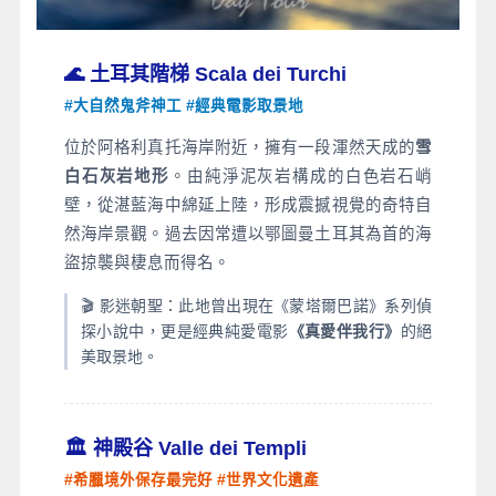
🌊 土耳其階梯 Scala dei Turchi
#大自然鬼斧神工 #經典電影取景地
位於阿格利真托海岸附近，擁有一段渾然天成的
雪
白石灰岩地形
。由純淨泥灰岩構成的白色岩石峭
壁，從湛藍海中綿延上陸，形成震撼視覺的奇特自
然海岸景觀。過去因常遭以鄂圖曼土耳其為首的海
盜掠襲與棲息而得名。
🎬 影迷朝聖：此地曾出現在《蒙塔爾巴諾》系列偵
探小說中，更是經典純愛電影
《真愛伴我行》
的絕
美取景地。
🏛️ 神殿谷 Valle dei Templi
#希臘境外保存最完好 #世界文化遺產