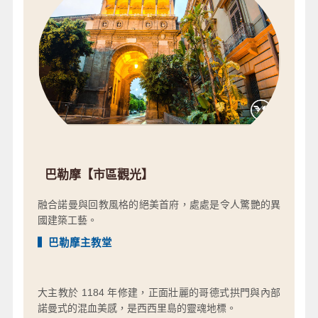
巴勒摩【市區觀光】
融合諾曼與回教風格的絕美首府，處處是令人驚艷的異
國建築工藝。
▍巴勒摩主教堂
大主教於 1184 年修建，正面壯麗的哥德式拱門與內部
諾曼式的混血美感，是西西里島的靈魂地標。