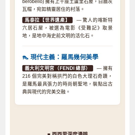
berobello) 擁有上千座土盧里石屋，白牆灰
瓦帽，宛如精靈居住的村落。
馬泰拉【世界遺產】
— 驚人的喀斯特
穴居石屋，被選為電影《受難記》取景
地，是地中海史前文明的活化石。
👠 現代主義：羅馬幾何美學
義大利文明宮（FENDI 總部）
— 擁有
216 個完美對稱拱門的白色大理石奇蹟，
是羅馬最具張力的時尚朝聖地，裝點出古
典與現代的完美交融。
■ 西西里深度漫遊