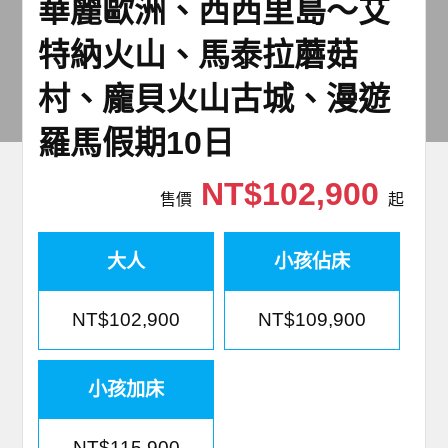
華麗歐洲、西西里島～艾
世界臻旅
特納火山、馬泰拉蘑菇
中東非洲
村、龐貝火山古城、漫遊
歐洲之旅
羅馬假期10日
頂尖世界
NT$102,900
售價
起
二人成行
大人
小孩佔床
NT$102,900
NT$109,900
小孩加床
NT$115,900