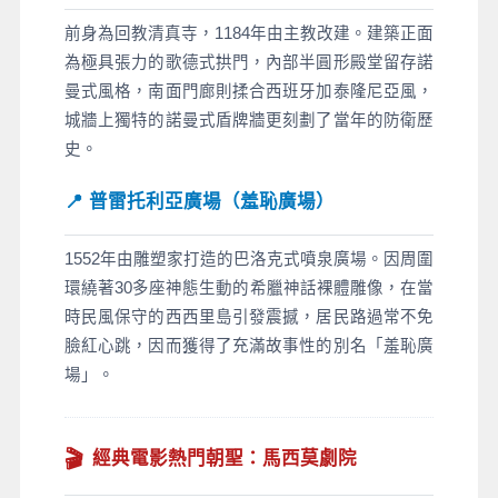
前身為回教清真寺，1184年由主教改建。建築正面
為極具張力的歌德式拱門，內部半圓形殿堂留存諾
曼式風格，南面門廊則揉合西班牙加泰隆尼亞風，
城牆上獨特的諾曼式盾牌牆更刻劃了當年的防衛歷
史。
📍 普雷托利亞廣場（羞恥廣場）
1552年由雕塑家打造的巴洛克式噴泉廣場。因周圍
環繞著30多座神態生動的希臘神話裸體雕像，在當
時民風保守的西西里島引發震撼，居民路過常不免
臉紅心跳，因而獲得了充滿故事性的別名「羞恥廣
場」。
🎬
經典電影熱門朝聖：馬西莫劇院