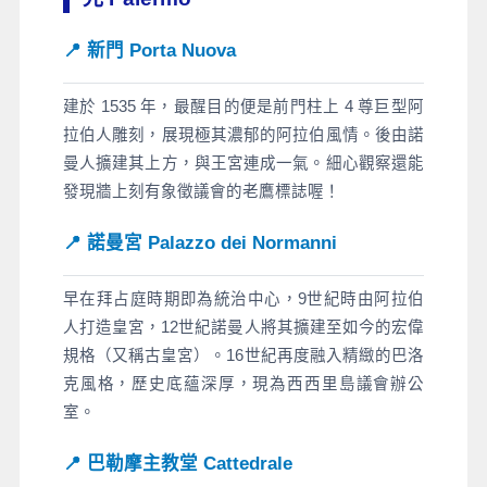
📍 新門 Porta Nuova
建於 1535 年，最醒目的便是前門柱上 4 尊巨型阿
拉伯人雕刻，展現極其濃郁的阿拉伯風情。後由諾
曼人擴建其上方，與王宮連成一氣。細心觀察還能
發現牆上刻有象徵議會的老鷹標誌喔！
📍 諾曼宮 Palazzo dei Normanni
早在拜占庭時期即為統治中心，9世紀時由阿拉伯
人打造皇宮，12世紀諾曼人將其擴建至如今的宏偉
規格（又稱古皇宮）。16世紀再度融入精緻的巴洛
克風格，歷史底蘊深厚，現為西西里島議會辦公
室。
📍 巴勒摩主教堂 Cattedrale