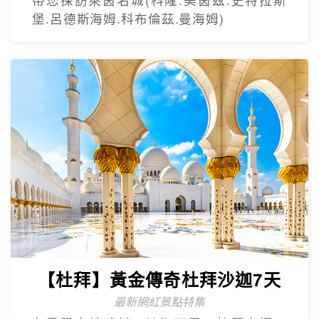
堡.呂德斯海姆.科布倫茲.曼海姆)
【杜拜】黃金傳奇杜拜沙迦7天
最新網紅景點特集