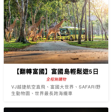
【翻轉富國】富國島輕鬆遊5日
全程無購物
VJ越捷航空直飛、富國大世界、SAFARI野
生動物園、世界最長跨海纜車