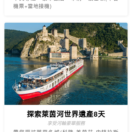
機票+當地接機)
探索萊茵河世界遺產8天
享受河輪豪華服務
帶您探訪萊茵名城(科隆.美茵茲.史特拉斯