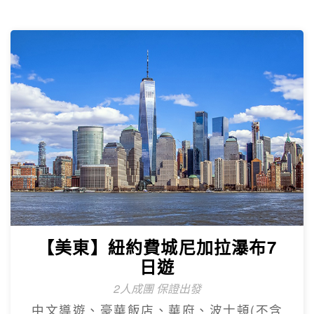
【美東】紐約費城尼加拉瀑布7
日遊
2人成團 保證出發
中文導遊、豪華飯店、華府、波士頓(不含