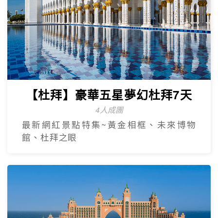
【杜拜】豪華五星夢幻杜拜7天
4人成團
最新網紅景點特集~黃金相框、未來博物
館、杜拜之眼