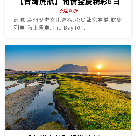
【台灣虎航】閒情釜慶精彩5日
不進保肝
虎航.慶州歷史文化巡禮.松島龍宮雲橋.膠囊
列車.海上纜車.The Bay101.