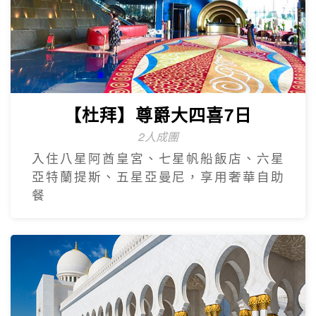
【杜拜】尊爵大四喜7日
2人成團
入住八星阿酋皇宮、七星帆船飯店、六星
亞特蘭提斯、五星亞曼尼，享用奢華自助
餐