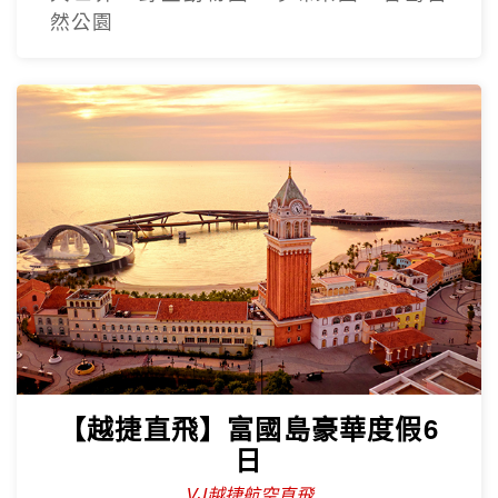
然公園
【越捷直飛】富國島豪華度假6
日
VJ越捷航空直飛