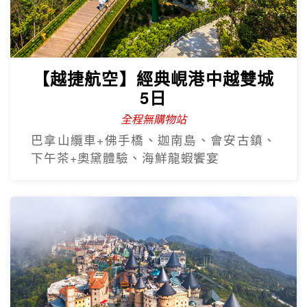
【越捷航空】經典峴港中越雙城
5日
全程無購物站
巴拿山纜車+佛手橋、迦南島、會安古鎮、
下午茶+奧黛體驗、海鮮龍蝦饗宴