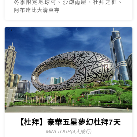
冬季限定地球村、沙迦⾬屋、杜拜之框、
阿布達比大清真寺
【杜拜】豪華五星夢幻杜拜7天
MINI TOUR(4人成行)