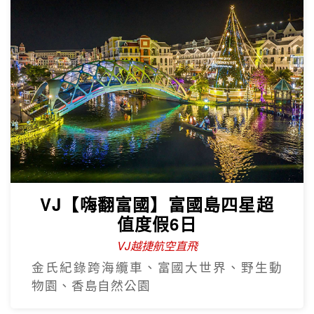
VJ【嗨翻富國】富國島四星超
值度假6日
VJ越捷航空直飛
金氏紀錄跨海纜車、富國大世界、野生動
物園、香島自然公園