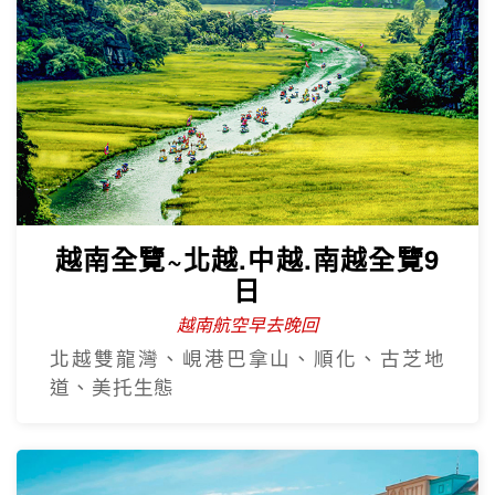
越南全覽~北越.中越.南越全覽9
日
越南航空早去晚回
北越雙龍灣、峴港巴拿山、順化、古芝地
道、美托生態