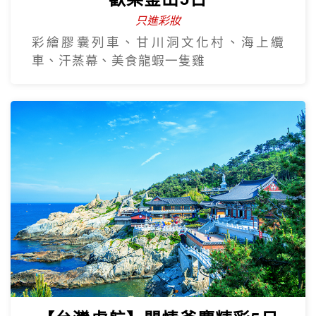
只進彩妝
彩繪膠囊列車、甘川洞文化村、海上纜
車、汗蒸幕、美食龍蝦一隻雞