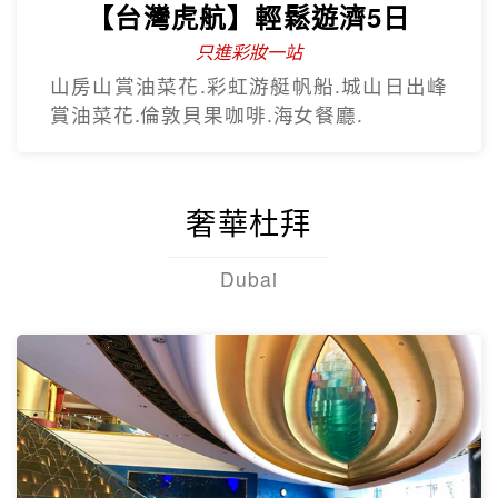
【台灣虎航】輕鬆遊濟5日
只進彩妝一站
山房山賞油菜花.彩虹游艇帆船.城山日出峰
賞油菜花.倫敦貝果咖啡.海女餐廳.
奢華杜拜
Dubai