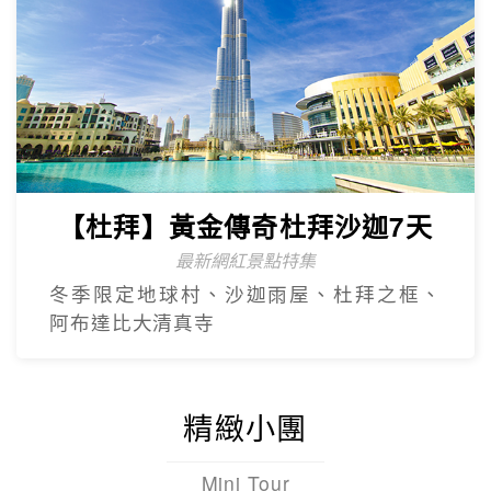
【杜拜】黃金傳奇杜拜沙迦7天
最新網紅景點特集
冬季限定地球村、沙迦⾬屋、杜拜之框、
阿布達比大清真寺
精緻小團
Mini Tour