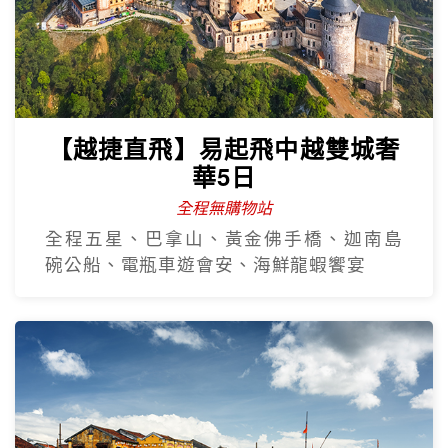
【越捷直飛】易起飛中越雙城奢
華5日
全程無購物站
全程五星、巴拿山、黃金佛手橋、迦南島
碗公船、電瓶車遊會安、海鮮龍蝦饗宴