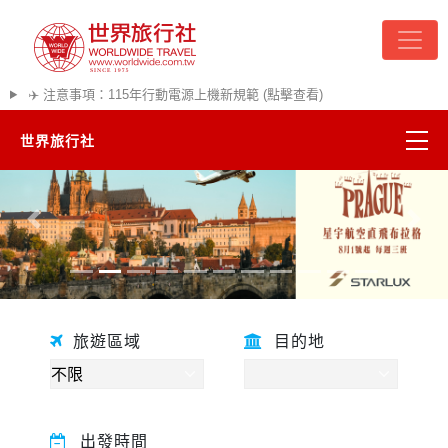
✈️ 注意事項：115年行動電源上機新規範 (點擊查看)
世界旅行社
精彩越南
往前
往後
熱門韓國
超夯日本
旅遊區域
目的地
悠遊美加
遊輪河輪
出發時間