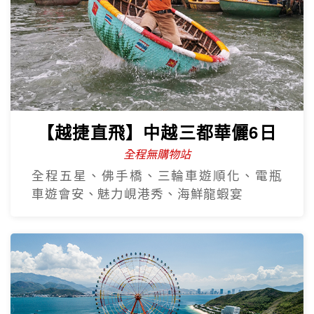
【越捷直飛】中越三都華儷6日
全程無購物站
全程五星、佛手橋、三輪車遊順化、電瓶
車遊會安、魅力峴港秀、海鮮龍蝦宴