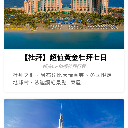
【杜拜】超值黃金杜拜七日
超高CP值得杜拜行程
杜拜之框、阿布達比大清真寺、冬季限定~
地球村、沙迦網紅景點 -⾬屋