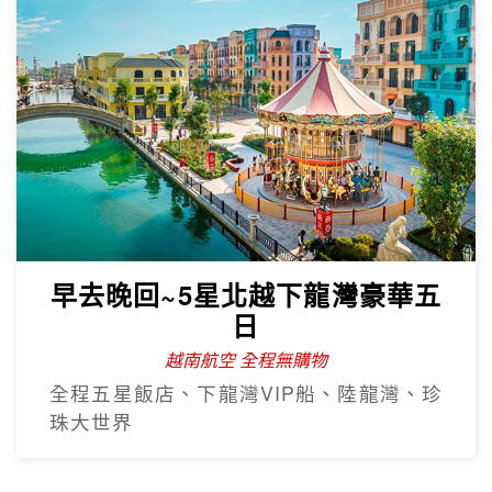
早去晚回~5星北越下龍灣豪華五
日
越南航空 全程無購物
全程五星飯店、下龍灣VIP船、陸龍灣、珍
珠大世界