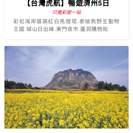
【台灣虎航】暢遊濟州5日
只進彩妝一站
彩虹海岸道路紅白馬燈塔.泰迪熊野生動物
王國.城山日出峰.東門夜市.蓮洞購物街.