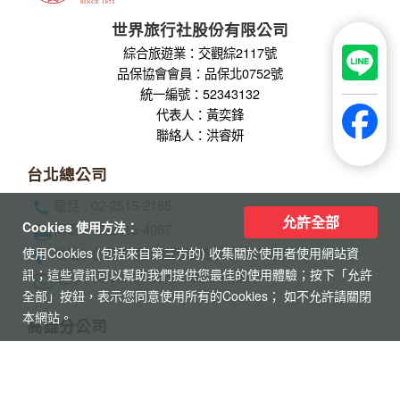
世界旅行社股份有限公司
綜合旅遊業：交觀綜2117號
品保協會會員：品保北0752號
統一編號：52343132
代表人：黃奕鋒
聯絡人：洪睿妍
台北總公司
電話 : 02-2515-2185
允許全部
Cookies 使用方法：
傳真 : 02-2515-4067
使用Cookies (包括來自第三方的) 收集關於使用者使用網站資
地址 : 台北市中山區松江路101號7樓之1
訊；這些資訊可以幫助我們提供您最佳的使用體驗；按下「允許
電郵 : service@worldwide.com.tw
全部」按鈕，表示您同意使用所有的Cookies； 如不允許請關閉
本網站。
高雄分公司
電話：(07)222-1122
傳真：(07)223-4543