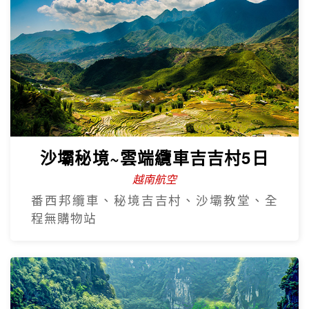
沙壩秘境~雲端纜車吉吉村5日
越南航空
番西邦纜車、秘境吉吉村、沙壩教堂、全
程無購物站