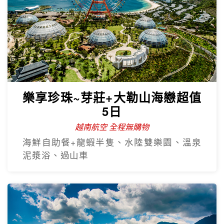
樂享珍珠~芽莊+大勒山海戀超值
5日
越南航空 全程無購物
海鮮自助餐+龍蝦半隻、水陸雙樂園、溫泉
泥漿浴、過山車