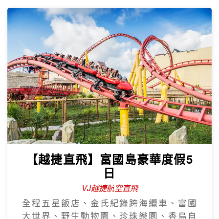
【越捷直飛】富國島豪華度假5
日
VJ越捷航空直飛
全程五星飯店、金氏紀錄跨海纜車、富國
大世界、野生動物園、珍珠樂園、香島自