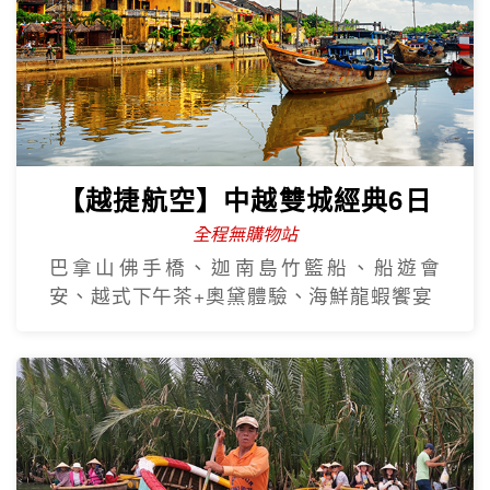
【越捷航空】中越雙城經典6日
全程無購物站
巴拿山佛手橋、迦南島竹籃船、船遊會
安、越式下午茶+奧黛體驗、海鮮龍蝦饗宴