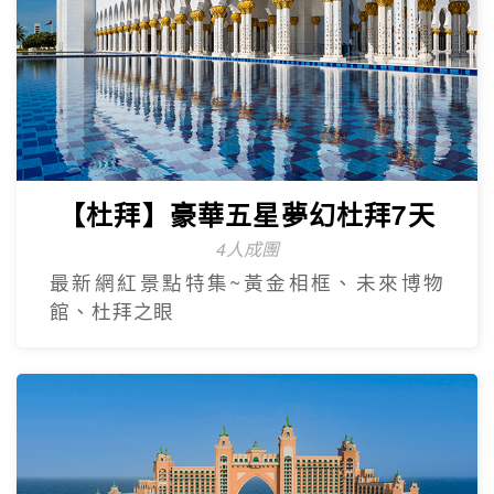
【杜拜】豪華五星夢幻杜拜7天
4人成團
最新網紅景點特集~黃金相框、未來博物
館、杜拜之眼