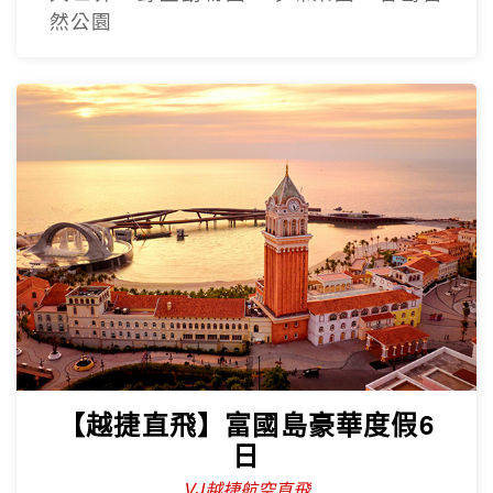
然公園
【越捷直飛】富國島豪華度假6
日
VJ越捷航空直飛