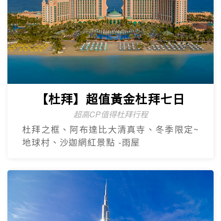
【杜拜】超值黃金杜拜七日
超高CP值得杜拜行程
杜拜之框、阿布達比大清真寺、冬季限定~
地球村、沙迦網紅景點 -⾬屋