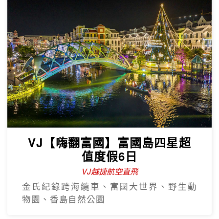
VJ【嗨翻富國】富國島四星超
值度假6日
VJ越捷航空直飛
金氏紀錄跨海纜車、富國大世界、野生動
物園、香島自然公園