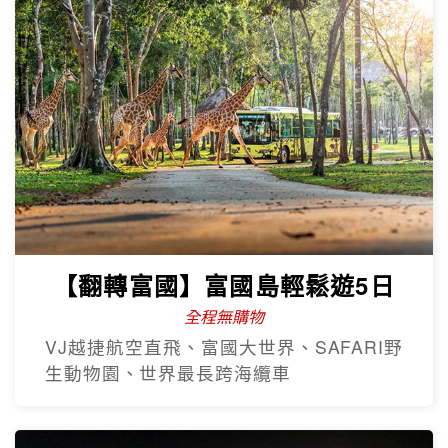
【翻轉富國】富國島輕鬆遊5日
全程無購物
VJ越捷航空直飛、富國大世界、SAFARI野
生動物園、世界最長跨海纜車