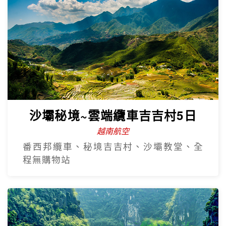
沙壩秘境~雲端纜車吉吉村5日
越南航空
番西邦纜車、秘境吉吉村、沙壩教堂、全
程無購物站