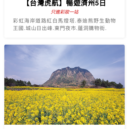
【台灣虎航】暢遊濟州5日
只進彩妝一站
彩虹海岸道路紅白馬燈塔.泰迪熊野生動物
王國.城山日出峰.東門夜市.蓮洞購物街.