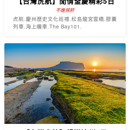
【台灣虎航】閒情釜慶精彩5日
不進保肝
虎航.慶州歷史文化巡禮.松島龍宮雲橋.膠囊
列車.海上纜車.The Bay101.