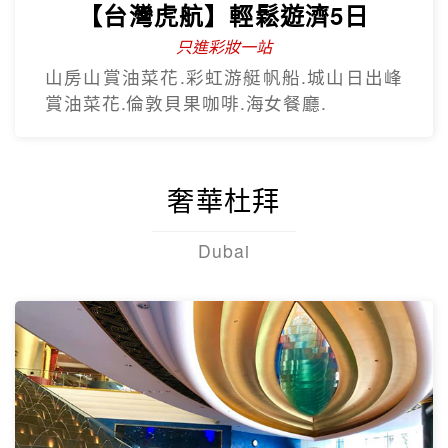
【台灣虎航】輕鬆遊濟5日
只進彩妝一站
山房山賞油菜花.彩虹游艇帆船.城山日出峰
賞油菜花.倫敦貝果咖啡.海女餐廳.
奢華杜拜
Dubai