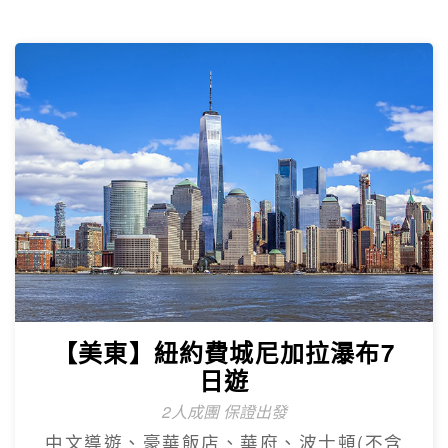
【美東】紐約費城尼加拉瀑布7
日遊
2人成團 保證出發
中文導遊、豪華飯店、華府、波士頓(不含