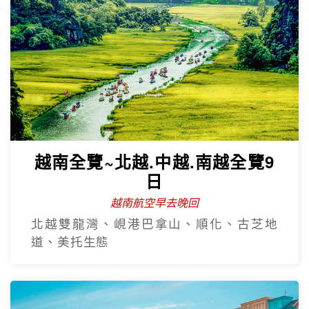
越南全覽~北越.中越.南越全覽9
日
越南航空早去晚回
北越雙龍灣、峴港巴拿山、順化、古芝地
道、美托生態