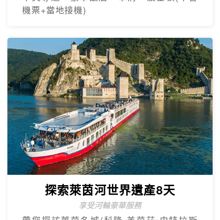
機票+當地接機)
探索萊茵河世界遺產8天
享受河輪豪華服務
帶您探訪萊茵名城(科隆.美茵茲.史特拉斯