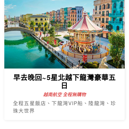
早去晚回~5星北越下龍灣豪華五
日
越南航空 全程無購物
全程五星飯店、下龍灣VIP船、陸龍灣、珍
珠大世界