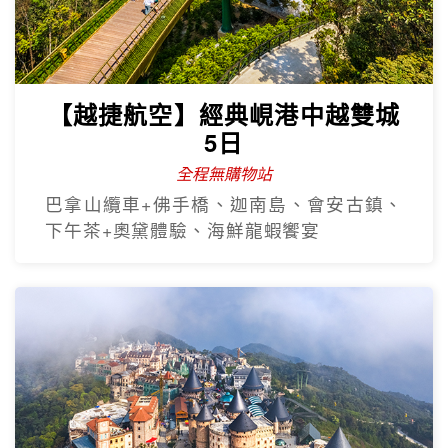
【越捷航空】經典峴港中越雙城
5日
全程無購物站
巴拿山纜車+佛手橋、迦南島、會安古鎮、
下午茶+奧黛體驗、海鮮龍蝦饗宴