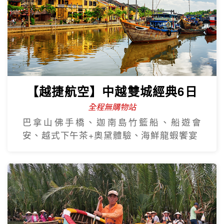
【越捷航空】中越雙城經典6日
全程無購物站
巴拿山佛手橋、迦南島竹籃船、船遊會
安、越式下午茶+奧黛體驗、海鮮龍蝦饗宴