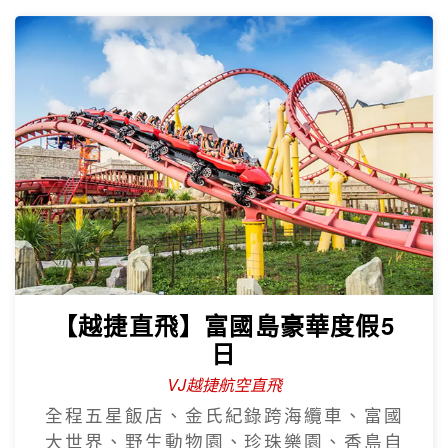
【越捷直飛】富國島豪華度假5
日
VJ越捷航空直飛
全程五星飯店、金氏紀錄跨海纜車、富國
大世界、野生動物園、珍珠樂園、香島自