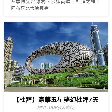
冬季限定地球村、沙迦⾬屋、杜拜之框、
阿布達比大清真寺
【杜拜】豪華五星夢幻杜拜7天
MINI TOUR(4人成行)