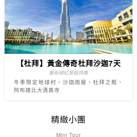
【杜拜】黃金傳奇杜拜沙迦7天
最新網紅景點特集
冬季限定地球村、沙迦⾬屋、杜拜之框、
阿布達比大清真寺
精緻小團
Mini Tour