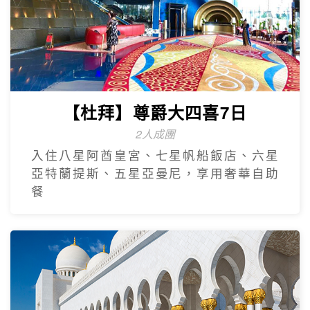
【杜拜】尊爵大四喜7日
2人成團
入住八星阿酋皇宮、七星帆船飯店、六星
亞特蘭提斯、五星亞曼尼，享用奢華自助
餐