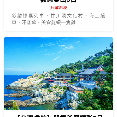
只進彩妝
彩繪膠囊列車、甘川洞文化村、海上纜
車、汗蒸幕、美食龍蝦一隻雞