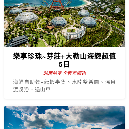
樂享珍珠~芽莊+大勒山海戀超值
5日
越南航空 全程無購物
海鮮自助餐+龍蝦半隻、水陸雙樂園、溫泉
泥漿浴、過山車