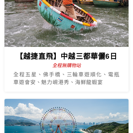
【越捷直飛】中越三都華儷6日
全程無購物站
全程五星、佛手橋、三輪車遊順化、電瓶
車遊會安、魅力峴港秀、海鮮龍蝦宴