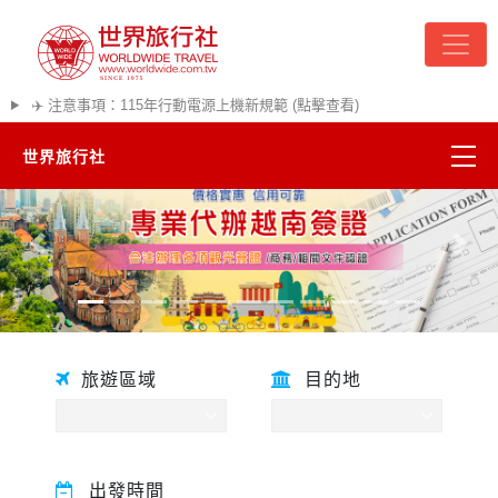
✈️ 注意事項：115年行動電源上機新規範 (點擊查看)
世界旅行社
精彩越南
往前
往後
熱門韓國
超夯日本
旅遊區域
目的地
悠遊美加
遊輪河輪
出發時間