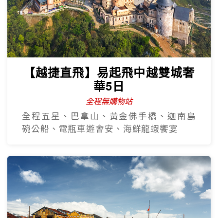
【越捷直飛】易起飛中越雙城奢
華5日
全程無購物站
全程五星、巴拿山、黃金佛手橋、迦南島
碗公船、電瓶車遊會安、海鮮龍蝦饗宴