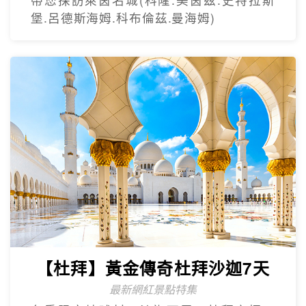
堡.呂德斯海姆.科布倫茲.曼海姆)
【杜拜】黃金傳奇杜拜沙迦7天
最新網紅景點特集