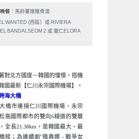
晚餐
：馬鈴薯燉豬骨湯
EL WANTED (西區）或 RIVIERA
EL BANDALSEOM 2 或 龍仁ELORA
著對北方國度－韓國的憧憬，搭機
韓國最新【仁川永宗國際機場】。
跨海大橋
大橋市連接仁川國際機場、永宗
松島國際都市的雙向6線道的雙層
，全長21.38km，是韓國最大、最
橋樑；為連續劇"雅典娜 - 戰爭女