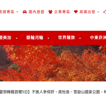
簽證專區
國內旅遊
企業專區
高雄出發
遊美加
遊輪河輪
世界臻旅
中東非
ea．愛戀韓楓首爾5日】不進人參保肝、南怡島、雪嶽山國家公園