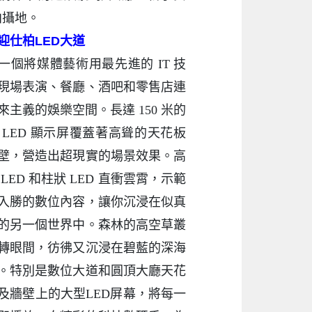
拍攝地。
迎仕柏LED大道
一個將媒體藝術用最先進的 IT 技
現場表演、餐廳、酒吧和零售店連
來主義的娛樂空間。長達 150 米的
 LED 顯示屏覆蓋著高聳的天花板
壁，營造出超現實的場景效果。高
 LED 和柱狀 LED 直衝雲霄，示範
入勝的數位內容，讓你沉浸在似真
的另一個世界中。森林的高空草叢
轉眼間，彷彿又沉浸在碧藍的深海
。特別是數位大道和圓頂大廳天花
及牆壁上的大型LED屏幕，將每一