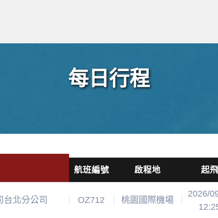
每日行程
航班編號
啟程地
起
2026/0
司台北分公司
OZ712
桃園國際機場
12:2