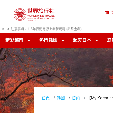
✈️ 注意事項：115年行動電源上機新規範 (點擊查看)
精彩越南
熱門韓國
超夯日本
悠
首頁
韓國
首爾
【My Kor