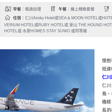
早餐
：敬請自理
午餐
：機上精緻套餐
住宿
：仁川Airsky Hotel或SEA & MOON HOTEL或HOT
VERIUM HOTEL或RUBY HOTEL或 安山 THE HOUND HOT
HOTEL或 水原HOMES STAY SUWO 或同等級
懷抱
抵達
仁川
仁川
島、
橋樑
長的