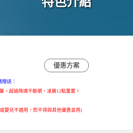
特色介紹
優惠方案
碼贈送：
流量，超過降速不斷網，凌晨12點重置
。
旅客或嬰兒不適用，恕不得與其他優惠並用)