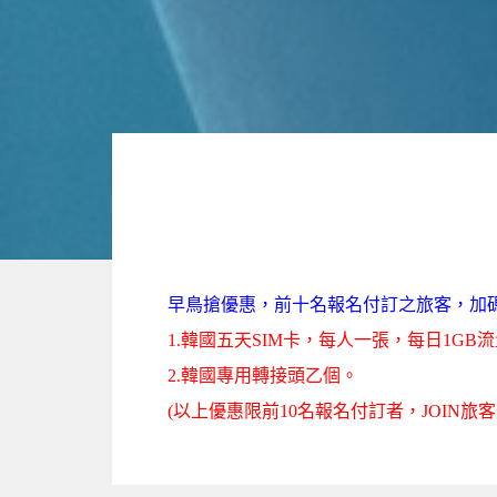
早鳥搶優惠，前十名報名付訂之旅客，加
1.韓國五天
SIM卡，每人一張，每日1GB
2.韓國專用轉接頭乙個。
(以上優惠限前10名報名付訂者，JOIN