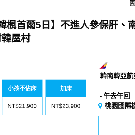
團
．愛戀韓楓首爾5日】不進人參保肝
村韓屋村
韓商韓亞航
小孩不佔床
加床
午去午回
桃園國際
NT$21,900
NT$23,900