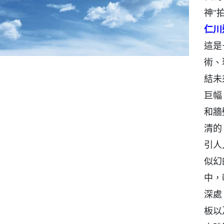
神"
仁川
這是
術、
結未
巨幅
和牆
清的
引人
似幻
中，
深處
板以