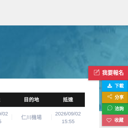
我要報名
下載
分享
飛
目的地
抵達
洽詢
9/02
2026/09/02
仁川機場
5
15:55