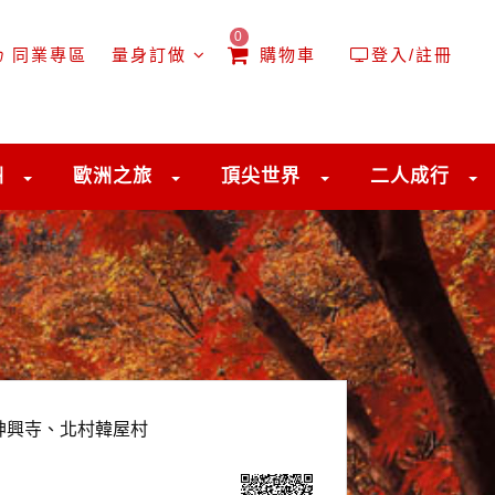
0
同業專區
量身訂做
購物車
登入/註冊
洲
歐洲之旅
頂尖世界
二人成行
、神興寺、北村韓屋村