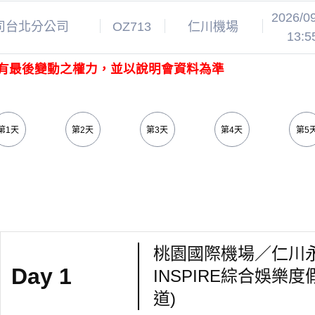
2026/0
司台北分公司
OZ713
仁川機場
13:5
有最後變動之權力，並以說明會資料為準
第1天
第2天
第3天
第4天
第5
桃園國際機場／仁川永宗
Day 1
INSPIRE綜合娛樂
道)