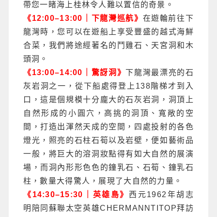
帶您一睹海上桂林令人難以置信的奇景。
《12:00–13:00｜下龍灣巡航》
在遊輪前往下
龍灣時，您可以在遊船上享受豐盛的越式海鮮
合菜，我們將途經著名的鬥雞石、天宮洞和木
頭洞。
《13:00–14:00｜驚訝洞》
下龍灣最漂亮的石
灰岩洞之一，從下船處得登上138階梯才到入
口，這是個規模十分龐大的石灰岩洞，洞頂上
自然形成的小圓穴，高挑的洞頂、寬敞的空
間，打造出渾然天成的空間，四處投射的各色
燈光，照亮的石柱石筍以及岩壁，便如藝術品
一般，將巨大的溶洞妝點得有如大自然的展演
場，而洞內形形色色的鐘乳石、石筍、鐘乳石
柱，數量大得驚人，展現了大自然的力量。
《14:30–15:30｜英雄島》
西元1962年胡志
明陪同蘇聯太空英雄CHERMANNTITOP拜訪