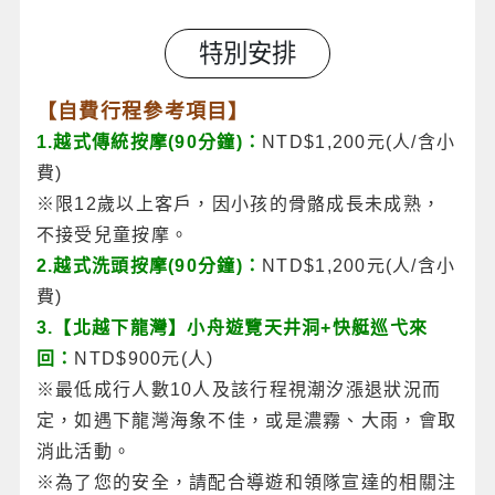
特別安排
【自費行程參考項目】
1.越式傳統按摩(90分鐘)：
NTD$1,200元(人/含小
費)
※限12歲以上客戶，因小孩的骨骼成長未成熟，
不接受兒童按摩。
2.越式洗頭按摩(90分鐘)：
NTD$1,200元(人/含小
費)
3.【北越下龍灣】小舟遊覽天井洞+快艇巡弋來
回：
NTD$900元(人)
※最低成行人數10人及該行程視潮汐漲退狀況而
定，如遇下龍灣海象不佳，或是濃霧、大雨，會取
消此活動。
※為了您的安全，請配合導遊和領隊宣達的相關注