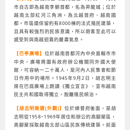
市自古即為越南李朝首都，名為昇龍城；位於
越南北部紅河三角洲，為北越首府、越南國
都。市區還保留約有8000棟的法式殖民建築，
且具有較強烈的民族意識，所以遊客至此可以
感受到與南越迴異的嚴肅氣息。
位於越南首都河內中央直轄市市
【巴亭廣場】
中央，廣場周圍有政府辦公機關同外國大使
館，可容納一二十萬人，是河內人民集會和節
日作用中的場所。1945年9月2日，胡志明主
席在巴庭廣場上朗讀《獨立宣言》，宣布越南
民主共和國取得獨立，脫離殖民統治。
位於總督府後面，是胡
【胡志明陵寢(外觀)】
志明從1958~1969年居住和辦公的高腳屋區，
高腳屋採取越南北部山區民族傳統建築。前面