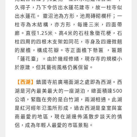
久得子，乃下令仿出水蓮花建寺，故一柱寺似
出水蓮花。 靈沼池為方形，池周磚砌欄杆；一
柱寺為木結構，亦方形，每邊三米，四面帶
廊。直徑1.25米、高4米的石柱象徵花梗，石
柱四周的四根木支架如同花，寺身及四邊微翹
的屋檐，構成花瓣。寺正面檐下懸匾 ，匾題
「蓮花臺」。由於幾經修繕，現存寺的規模小
於原建，但其藝術風格仍舊保留。
鎮國寺前廣場面湖之處即為西湖。西
【西湖】
湖是河內最美最大的一座湖泊，總面積達500
公頃，緊臨在旁的是白竹湖，兩湖相通。此湖
是紅河經年氾濫所形成，過去西湖是皇室與富
商最愛的地區，現在湖邊佈滿散步談天的情
侶，成為年輕人最愛的市區景點。