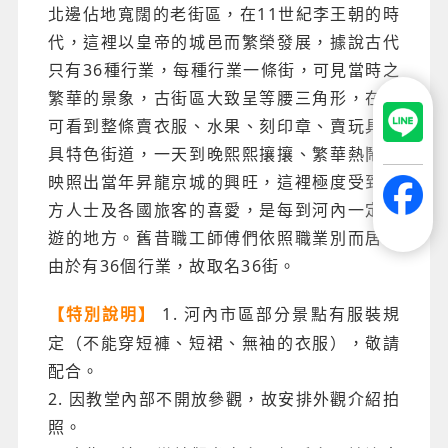
北邊佔地寬闊的老街區，在11世紀李王朝的時
代，這裡以皇帝的城邑而繁榮發展，據說古代
只有36種行業，每種行業一條街，可見當時之
繁華的景象，古街區大致呈等腰三角形，在此
可看到整條賣衣服、水果、刻印章、賣玩具等
具特色街道，一天到晚熙熙攘攘、繁華熱鬧、
映照出當年昇龍京城的興旺，這裡極度受到西
方人士及各國旅客的喜愛，是每到河內一定必
遊的地方。舊昔職工師傅們依照職業別而居，
由於有36個行業，故取名36街。
1. 河內市區部分景點有服裝規
【特別說明】
定（不能穿短褲、短裙、無袖的衣服），敬請
配合。
2. 因教堂內部不開放參觀，故安排外觀介紹拍
照。