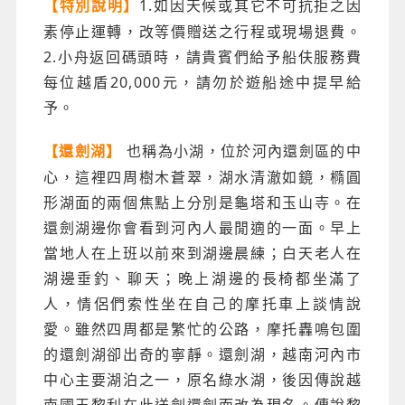
1.如因天候或其它不可抗拒之因
【特別說明】
素停止運轉，改等價贈送之行程或現場退費。
2.小舟返回碼頭時，請貴賓們給予船伕服務費
每位越盾20,000元，請勿於遊船途中提早給
予。
也稱為小湖，位於河內還劍區的中
【還劍湖】
心，這裡四周樹木蒼翠，湖水清澈如鏡，橢圓
形湖面的兩個焦點上分別是龜塔和玉山寺。在
還劍湖邊你會看到河內人最閒適的一面。早上
當地人在上班以前來到湖邊晨練；白天老人在
湖邊垂釣、聊天；晚上湖邊的長椅都坐滿了
人，情侶們索性坐在自己的摩托車上談情說
愛。雖然四周都是繁忙的公路，摩托轟鳴包圍
的還劍湖卻出奇的寧靜。還劍湖，越南河內市
中心主要湖泊之一，原名綠水湖，後因傳說越