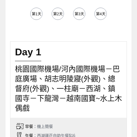
第1天
第2天
第3天
第4天
第5天
Day 1
桃園國際機場/河內國際機場－巴
庭廣場、胡志明陵寢(外觀)、總
督府(外觀)、一柱廟－西湖、鎮
國寺－下龍灣－越南國寶~水上木
偶戲
早餐
：機上簡餐
午餐
：西湖蓮花自助午餐$16