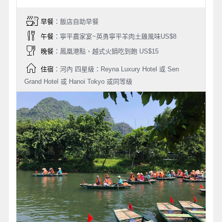
早餐
：飯店自助早餐
午餐
：寧平農家宴~英勇寧平羊肉土雞風味US$8
晚餐
：鳳凰港點、越式火鍋吃到飽 US$15
住宿
：河內 四星級：Reyna Luxury Hotel 或 Sen
Grand Hotel 或 Hanoi Tokyo 或同等級