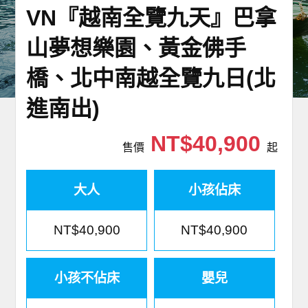
VN『越南全覽九天』巴拿
世界臻旅
山夢想樂園、黃金佛手
中東非洲
橋、北中南越全覽九日(北
歐洲之旅
進南出)
頂尖世界
NT$40,900
售價
起
二人成行
大人
小孩佔床
NT$40,900
NT$40,900
小孩不佔床
嬰兒