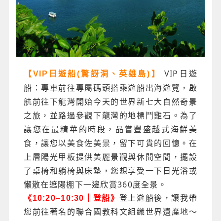
VIP日遊
【VIP日遊船(驚訝洞、英雄島)】
船：專車前往專屬碼頭搭乘遊船出海遊覽，啟
航前往下龍灣開始今天的世界新七大自然奇景
之旅，並路過參觀下龍灣的地標鬥雞石。為了
讓您在最精華的時段，品嘗豐盛越式海鮮美
食，讓您以美食佐美景，留下可貴的回憶。在
上層陽光甲板提供美麗景觀與休閒空間，擺設
了桌椅和躺椅與床墊，您想享受一下日光浴或
懶散在遮陽棚下一邊欣賞360度全景。
《10:20–10:30｜登船》
登上遊船後，讓我帶
您前往著名的聯合國教科文組織世界遺產地～