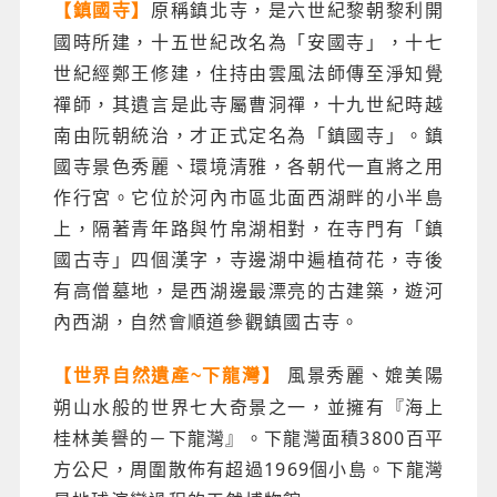
原稱鎮北寺，是六世紀黎朝黎利開
【鎮國寺】
國時所建，十五世紀改名為「安國寺」，十七
世紀經鄭王修建，住持由雲風法師傳至淨知覺
禪師，其遺言是此寺屬曹洞禪，十九世紀時越
南由阮朝統治，才正式定名為「鎮國寺」。鎮
國寺景色秀麗、環境清雅，各朝代一直將之用
作行宮。它位於河內市區北面西湖畔的小半島
上，隔著青年路與竹帛湖相對，在寺門有「鎮
國古寺」四個漢字，寺邊湖中遍植荷花，寺後
有高僧墓地，是西湖邊最漂亮的古建築，遊河
內西湖，自然會順道參觀鎮國古寺。
風景秀麗、媲美陽
【世界自然遺產~下龍灣】
朔山水般的世界七大奇景之一，並擁有『海上
桂林美譽的－下龍灣』。下龍灣面積3800百平
方公尺，周圍散佈有超過1969個小島。下龍灣