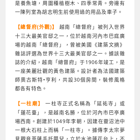
是養魚塘，周圍種植樹木、四季常青。旁邊有
一陳列室為胡志明生前使用過的用品及車子。
越南「總督府」被列入世界
【總督府(外觀)】
十三大最美官邸之一，位於越南河內市巴庭廣
場的越南「總督府」，曾被美國《建築文摘》
雜誌評選為世界十三大最美官邸之一。據該雜
誌的介紹，越南「總督府」于1906年竣工，是
一座美麗壯觀的黃色建築。設計者為法國建築
師奧古斯特•亨利，共設30個房間，裝修風格
都各有特色。
一柱寺正式名稱為「延祐寺」或
【一柱廟】
「蓮花臺」，是越南名勝，位於河內市巴亭廣
場西南。創建於1049年李朝，因建在靈沼池中
一根大石柱上而稱「一柱寺」。據傳李太宗夢
見觀音菩薩手托嬰兒，立於水池蓮花台上，不