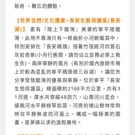
新奇 、難忘的體驗。
【世界自然/文化遺產~長安生態保護區(長安
素有『陸上下龍灣』美譽的寧平陸龍
湖)】
灣，此地不靠海只有一條曲折小河蜿蜒其中，
特別安排在『長安碼頭』搭著竹筏遊河欣賞石
灰岩奇景(小舟行進間，請勿佔立並務必穿上救
生衣)、兩岸寧靜的風光（有別於國內旅遊市場
上於較為混亂的寧平碼頭遊三谷湖）。讓您充
分享受陸龍灣的優美與寧靜。位於寧平「長安
生態保護區」總面積約2168平方公里，共有3
1河道，潭水共穿越48洞穴，山澗河川混合，
遠眺河水平靜綠草如茵，河旁的矮山樹林常倒
映在平靜無波的河面上，構成一幅極美的圖
畫，是夢寐以求的渡假勝地。