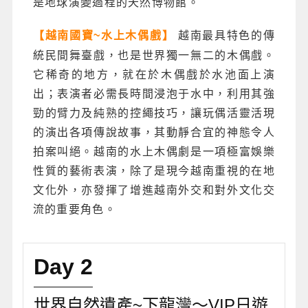
是地球演變過程的天然博物館。
越南最具特色的傳
【越南國寶~水上木偶戲】
統民間舞臺戲，也是世界獨一無二的木偶戲。
它稀奇的地方，就在於木偶戲於水池面上演
出；表演者必需長時間浸泡于水中，利用其強
勁的臂力及純熟的控繩技巧，讓玩偶活靈活現
的演出各項傳說故事，其動靜合宜的神態令人
拍案叫絕。越南的水上木偶劇是一項極富娛樂
性質的藝術表演，除了是現今越南重視的在地
文化外，亦發揮了增進越南外交和對外文化交
流的重要角色。
Day 2
世界自然遺產~下龍灣～VIP日遊