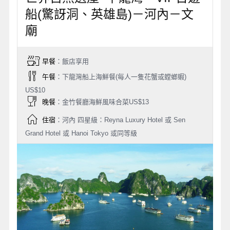
船(驚訝洞、英雄島)－河內－文
廟
早餐
：飯店享用
午餐
：下龍灣船上海鮮餐(每人一隻花蟹或螳螂蝦)
US$10
晚餐
：金竹餐廳海鮮風味合菜US$13
住宿
：河內 四星級：Reyna Luxury Hotel 或 Sen
Grand Hotel 或 Hanoi Tokyo 或同等級