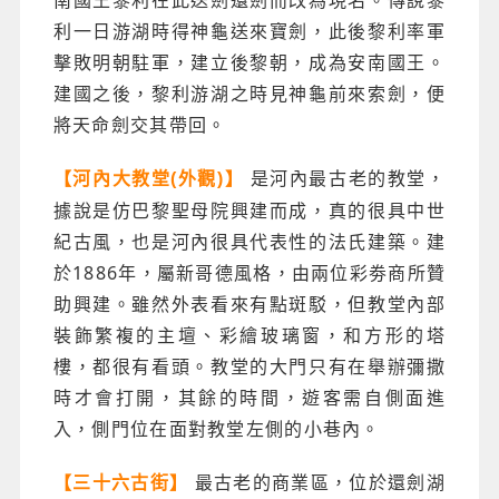
南國王黎利在此送劍還劍而改為現名。傳說黎
利一日游湖時得神龜送來寶劍，此後黎利率軍
擊敗明朝駐軍，建立後黎朝，成為安南國王。
建國之後，黎利游湖之時見神龜前來索劍，便
將天命劍交其帶回。
是河內最古老的教堂，
【河內大教堂(外觀)】
據說是仿巴黎聖母院興建而成，真的很具中世
紀古風，也是河內很具代表性的法氏建築。建
於1886年，屬新哥德風格，由兩位彩劵商所贊
助興建。雖然外表看來有點斑駁，但教堂內部
裝飾繁複的主壇、彩繪玻璃窗，和方形的塔
樓，都很有看頭。教堂的大門只有在舉辦彌撒
時才會打開，其餘的時間，遊客需自側面進
入，側門位在面對教堂左側的小巷內。
最古老的商業區，位於還劍湖
【三十六古街】