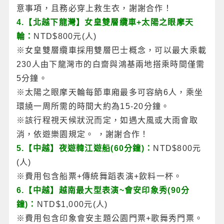
意事項，且務必穿上救生衣，謝謝合作！
4.【北越下龍灣】女皇雙層纜車+太陽之眼摩天
輪：
NTD$800元(人)
※女皇雙層纜車採用雙層巴士概念，可以最大乘載
230人由下龍灣市的白齋與鴻基兩地搭乘時間僅需
5分鐘。
※太陽之眼摩天輪每節車廂最多可容納6人，乘坐
環繞一周所需的時間大約為15-20分鐘。
※該行程視天候狀況而定，如遇大風或大雨會取
消，依遊樂園規定。 ，謝謝合作！
5.【中越】夜遊韓江遊船(60分鐘)：
NTD$800元
(人)
※費用包含船票+傳統舞蹈表演+飲料一杯。
6.【中越】越南最大型表演~會安印象秀(90分
鐘)：
NTD$1,000元(人)
※費用包含印象會安主題公園門票+歌舞秀門票。