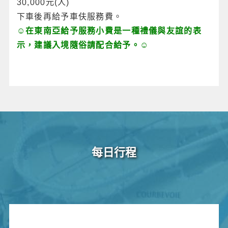
30,000元(人)
下車後再給予車伕服務費。
☺在東南亞給予服務小費是一種禮儀與友誼的表
示，建議入境隨俗請配合給予。☺
每日行程