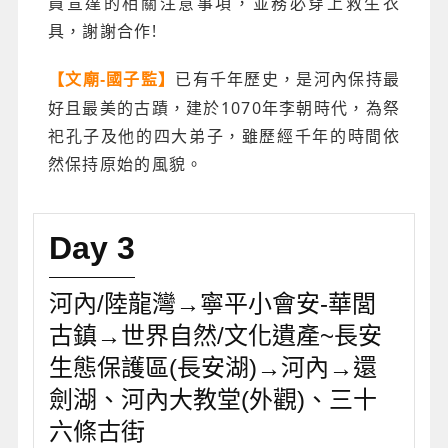
員宣達的相關注意事項，並務必穿上救生衣
具，謝謝合作!
已有千年歷史，是河內保持最
【文廟-國子監】
好且最美的古蹟，建於1070年李朝時代，為祭
祀孔子及他的四大弟子，雖歷經千年的時間依
然保持原始的風貌。
Day 3
河內/陸龍灣→寧平小會安-華閭
古鎮→世界自然/文化遺產~長安
生態保護區(長安湖)→河內→還
劍湖、河內大教堂(外觀)、三十
六條古街