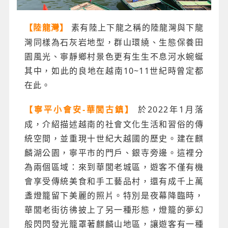
素有陸上下龍之稱的陸龍灣與下龍
【陸龍灣】
灣同樣為石灰岩地型，群山環繞、生態保養田
園風光、寧靜鄉村景色更有生生不息河水蜿蜒
其中，如此的良地在越南10~11世紀時曾定都
在此。
於2022年1月落
【寧平小會安-華閭古鎮】
成，介紹描述越南的社會文化生活和習俗的傳
統空間，並重現十世紀大越國的歷史。建在麒
麟湖公園，寧平市的門戶、銀寺旁邊。這裡分
為兩個區域：來到華閭老城區，遊客不僅有機
會享受傳統美食和手工藝品村，還有成千上萬
盞燈籠留下美麗的照片。特別是夜幕降臨時，
華閭老街彷彿披上了另一種形態，燈籠的夢幻
般閃閃發光籠罩著麒麟山地區，讓遊客有一種