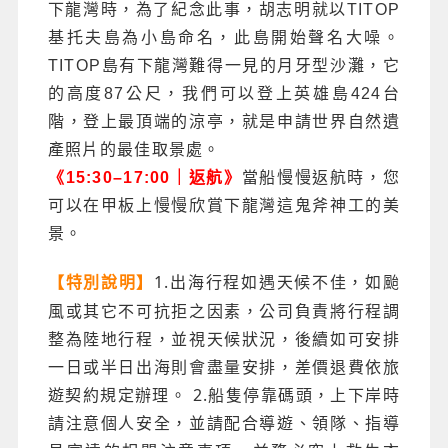
下龍灣時，為了紀念此事，胡志明就以TITOP
基托夫島為小島命名，此島開始聲名大噪。
TITOP島有下龍灣難得一見的月牙型沙灘，它
的高度87公尺，我們可以登上英雄島424台
階，登上最頂端的涼亭，就是申請世界自然遺
產照片的最佳取景處。
《15:30–17:00｜返航》
當船慢慢返航時，您
可以在甲板上慢慢欣賞下龍灣這鬼斧神工的美
景。
1.出海行程如遇天候不佳，如颱
【特別說明】
風或其它不可抗拒之因素，公司負責將行程調
整為陸地行程，並視天候狀況，後續如可安排
一日或半日出海則會盡量安排，差價退費依旅
遊契約規定辦理。 2.船隻停靠碼頭，上下岸時
請注意個人安全，並請配合導遊、領隊、指導