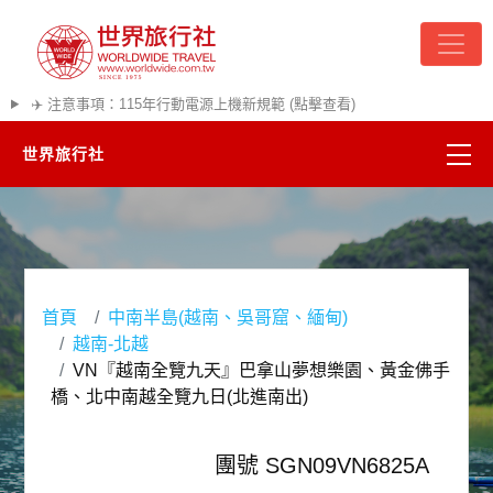
✈️ 注意事項：115年行動電源上機新規範 (點擊查看)
世界旅行社
精彩越南
熱門韓國
首頁
中南半島(越南、吳哥窟、緬甸)
超夯日本
越南-北越
VN『越南全覽九天』巴拿山夢想樂園、黃金佛手
悠遊美加
橋、北中南越全覽九日(北進南出)
遊輪河輪
團號 SGN09VN6825A