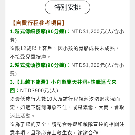
特別安排
【自費行程參考項目】
1.越式傳統按摩(90分鐘)：
NTD$1,200元(人/含小
費)
※限12歲以上客戶，因小孩的骨骼成長未成熟，
不接受兒童按摩。
2.越式洗頭按摩(90分鐘)：
NTD$1,200元(人/含小
費)
3.【北越下龍灣】小舟遊覽天井洞+快艇巡弋來
回：
NTD$900元(人)
※最低成行人數10人及該行程視潮汐漲退狀況而
定，如遇下龍灣海象不佳，或是濃霧、大雨，會取
消此活動。
※為了您的安全，請配合導遊和領隊宣達的相關注
意事項，且務必穿上救生衣，謝謝合作！