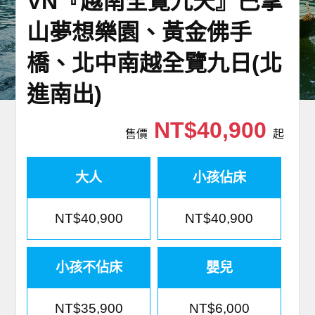
VN『越南全覽九天』巴拿
世界臻旅
山夢想樂園、黃金佛手
中東非洲
橋、北中南越全覽九日(北
進南出)
歐洲之旅
NT$40,900
頂尖世界
售價
起
二人成行
大人
小孩佔床
NT$40,900
NT$40,900
小孩不佔床
嬰兒
NT$35,900
NT$6,000