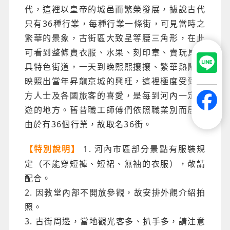
代，這裡以皇帝的城邑而繁榮發展，據說古代
只有36種行業，每種行業一條街，可見當時之
繁華的景象，古街區大致呈等腰三角形，在此
可看到整條賣衣服、水果、刻印章、賣玩具等
具特色街道，一天到晚熙熙攘攘、繁華熱鬧、
映照出當年昇龍京城的興旺，這裡極度受到西
方人士及各國旅客的喜愛，是每到河內一定必
遊的地方。舊昔職工師傅們依照職業別而居，
由於有36個行業，故取名36街。
1. 河內市區部分景點有服裝規
【特別說明】
定（不能穿短褲、短裙、無袖的衣服），敬請
配合。
2. 因教堂內部不開放參觀，故安排外觀介紹拍
照。
3. 古街周邊，當地觀光客多、扒手多，請注意