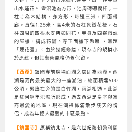
出水蓮花。 靈沼池為方形，池周磚砌欄杆；一
柱寺為木結構，亦方形，每邊三米，四面帶
廊。直徑1.25米、高4米的石柱象徵花梗，石
柱四周的四根木支架如同花，寺身及四邊微翹
的屋檐，構成花瓣。寺正面檐下懸匾 ，匾題
「蓮花臺」。由於幾經修繕，現存寺的規模小
於原建，但其藝術風格仍舊保留。
鎮國寺前廣場面湖之處即為西湖。西
【西湖】
湖是河內最美最大的一座湖泊，總面積達500
公頃，緊臨在旁的是白竹湖，兩湖相通。此湖
是紅河經年氾濫所形成，過去西湖是皇室與富
商最愛的地區，現在湖邊佈滿散步談天的情
侶，成為年輕人最愛的市區景點。
原稱鎮北寺，是六世紀黎朝黎利開
【鎮國寺】