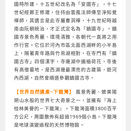
國時所建，十五世紀改名為「安國寺」，十七
世紀經鄭王修建，住持由雲風法師傳至淨知覺
禪師，其遺言是此寺屬曹洞禪，十九世紀時越
南由阮朝統治，才正式定名為「鎮國寺」。鎮
國寺景色秀麗、環境清雅，各朝代一直將之用
作行宮。它位於河內市區北面西湖畔的小半島
上，隔著青年路與竹帛湖相對，在寺門有「鎮
國古寺」四個漢字，寺邊湖中遍植荷花，寺後
有高僧墓地，是西湖邊最漂亮的古建築，遊河
內西湖，自然會順道參觀鎮國古寺。
風景秀麗、媲美陽
【世界自然遺產~下龍灣】
朔山水般的世界七大奇景之一，並擁有『海上
桂林美譽的－下龍灣』。下龍灣面積3800百平
方公尺，周圍散佈有超過1969個小島。下龍灣
是地球演變過程的天然博物館。