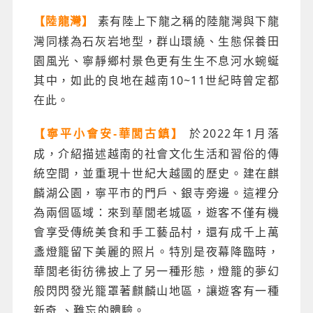
素有陸上下龍之稱的陸龍灣與下龍
【陸龍灣】
灣同樣為石灰岩地型，群山環繞、生態保養田
園風光、寧靜鄉村景色更有生生不息河水蜿蜒
其中，如此的良地在越南10~11世紀時曾定都
在此。
於2022年1月落
【寧平小會安-華閭古鎮】
成，介紹描述越南的社會文化生活和習俗的傳
統空間，並重現十世紀大越國的歷史。建在麒
麟湖公園，寧平市的門戶、銀寺旁邊。這裡分
為兩個區域：來到華閭老城區，遊客不僅有機
會享受傳統美食和手工藝品村，還有成千上萬
盞燈籠留下美麗的照片。特別是夜幕降臨時，
華閭老街彷彿披上了另一種形態，燈籠的夢幻
般閃閃發光籠罩著麒麟山地區，讓遊客有一種
新奇 、難忘的體驗。