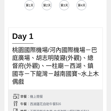
第1天
第2天
第3天
第4天
第5天
Day 1
桃園國際機場/河內國際機場－巴
庭廣場、胡志明陵寢(外觀)、總
督府(外觀)、一柱廟－西湖、鎮
國寺－下龍灣－越南國寶~水上木
偶戲
早餐
：機上簡餐
午餐
：西湖蓮花自助午餐$16