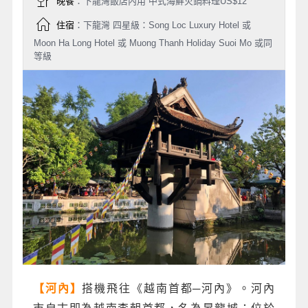
晚餐
：下龍灣飯店內用 中式海鮮火鍋料理US$12
住宿
：下龍灣 四星級：Song Loc Luxury Hotel 或
Moon Ha Long Hotel 或 Muong Thanh Holiday Suoi Mo 或同
等級
搭機飛往《越南首都─河內》。河內
【河內】
市自古即為越南李朝首都，名為昇龍城；位於