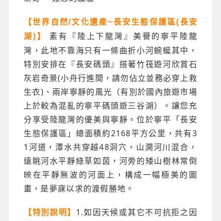
【世界自然/文化遺產~長安生態保護區(長安
素有『陸上下龍灣』美譽的寧平陸龍
湖)】
灣，此地不靠海只有一條曲折小河蜿蜒其中，
特別安排在『長安碼頭』搭著竹筏遊河欣賞石
灰岩奇景(小舟行進間，請勿佔立並務必穿上救
生衣)、兩岸寧靜的風光（有別於國內旅遊市場
上於較為混亂的寧平碼頭遊三谷湖）。讓您充
分享受陸龍灣的優美與寧靜。位於寧平「長安
生態保護區」總面積約2168平方公里，共有3
1河道，潭水共穿越48洞穴，山澗河川混合，
遠眺河水平靜綠草如茵，河旁的矮山樹林常倒
映在平靜無波的河面上，構成一幅極美的圖
畫，是夢寐以求的渡假勝地。
1.如因天候或其它不可抗拒之因
【特別說明】