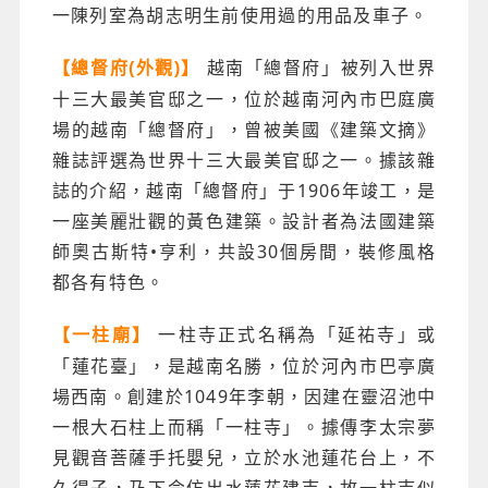
一陳列室為胡志明生前使用過的用品及車子。
越南「總督府」被列入世界
【總督府(外觀)】
十三大最美官邸之一，位於越南河內市巴庭廣
場的越南「總督府」，曾被美國《建築文摘》
雜誌評選為世界十三大最美官邸之一。據該雜
誌的介紹，越南「總督府」于1906年竣工，是
一座美麗壯觀的黃色建築。設計者為法國建築
師奧古斯特•亨利，共設30個房間，裝修風格
都各有特色。
一柱寺正式名稱為「延祐寺」或
【一柱廟】
「蓮花臺」，是越南名勝，位於河內市巴亭廣
場西南。創建於1049年李朝，因建在靈沼池中
一根大石柱上而稱「一柱寺」。據傳李太宗夢
見觀音菩薩手托嬰兒，立於水池蓮花台上，不
久得子，乃下令仿出水蓮花建寺，故一柱寺似