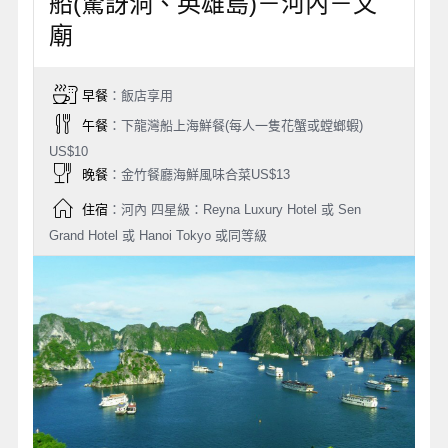
船(驚訝洞、英雄島)－河內－文
廟
早餐
：飯店享用
午餐
：下龍灣船上海鮮餐(每人一隻花蟹或螳螂蝦)
US$10
晚餐
：金竹餐廳海鮮風味合菜US$13
住宿
：河內 四星級：Reyna Luxury Hotel 或 Sen
Grand Hotel 或 Hanoi Tokyo 或同等級