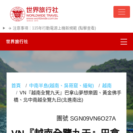
✈️ 注意事項：115年行動電源上機新規範 (點擊查看)
世界旅行社
精彩越南
熱門韓國
首頁
中南半島(越南、吳哥窟、緬甸)
越南
超夯日本
VN『越南全覽九天』巴拿山夢想樂園、黃金佛手
橋、北中南越全覽九日(北進南出)
悠遊美加
團號 SGN09VN6O27A
遊輪河輪