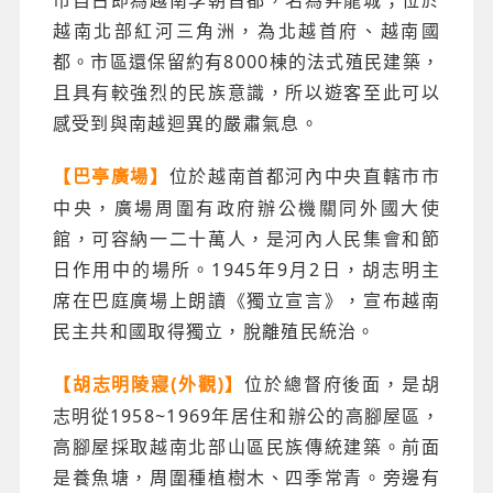
越南北部紅河三角洲，為北越首府、越南國
都。市區還保留約有8000棟的法式殖民建築，
且具有較強烈的民族意識，所以遊客至此可以
感受到與南越迴異的嚴肅氣息。
位於越南首都河內中央直轄市市
【巴亭廣場】
中央，廣場周圍有政府辦公機關同外國大使
館，可容納一二十萬人，是河內人民集會和節
日作用中的場所。1945年9月2日，胡志明主
席在巴庭廣場上朗讀《獨立宣言》，宣布越南
民主共和國取得獨立，脫離殖民統治。
位於總督府後面，是胡
【胡志明陵寢(外觀)】
志明從1958~1969年居住和辦公的高腳屋區，
高腳屋採取越南北部山區民族傳統建築。前面
是養魚塘，周圍種植樹木、四季常青。旁邊有