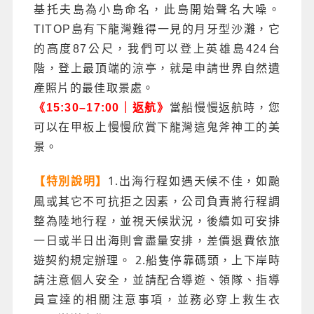
基托夫島為小島命名，此島開始聲名大噪。
TITOP島有下龍灣難得一見的月牙型沙灘，它
的高度87公尺，我們可以登上英雄島424台
階，登上最頂端的涼亭，就是申請世界自然遺
產照片的最佳取景處。
《15:30–17:00｜返航》
當船慢慢返航時，您
可以在甲板上慢慢欣賞下龍灣這鬼斧神工的美
景。
1.出海行程如遇天候不佳，如颱
【特別說明】
風或其它不可抗拒之因素，公司負責將行程調
整為陸地行程，並視天候狀況，後續如可安排
一日或半日出海則會盡量安排，差價退費依旅
遊契約規定辦理。 2.船隻停靠碼頭，上下岸時
請注意個人安全，並請配合導遊、領隊、指導
員宣達的相關注意事項，並務必穿上救生衣