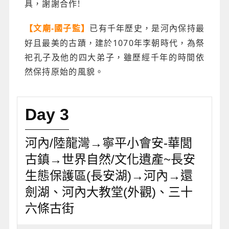
具，謝謝合作!
已有千年歷史，是河內保持最
【文廟-國子監】
好且最美的古蹟，建於1070年李朝時代，為祭
祀孔子及他的四大弟子，雖歷經千年的時間依
然保持原始的風貌。
Day 3
河內/陸龍灣→寧平小會安-華閭
古鎮→世界自然/文化遺產~長安
生態保護區(長安湖)→河內→還
劍湖、河內大教堂(外觀)、三十
六條古街