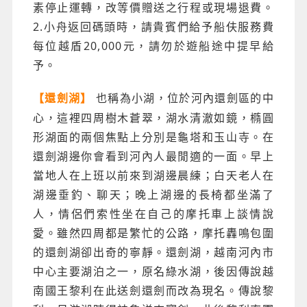
素停止運轉，改等價贈送之行程或現場退費。
2.小舟返回碼頭時，請貴賓們給予船伕服務費
每位越盾20,000元，請勿於遊船途中提早給
予。
也稱為小湖，位於河內還劍區的中
【還劍湖】
心，這裡四周樹木蒼翠，湖水清澈如鏡，橢圓
形湖面的兩個焦點上分別是龜塔和玉山寺。在
還劍湖邊你會看到河內人最閒適的一面。早上
當地人在上班以前來到湖邊晨練；白天老人在
湖邊垂釣、聊天；晚上湖邊的長椅都坐滿了
人，情侶們索性坐在自己的摩托車上談情說
愛。雖然四周都是繁忙的公路，摩托轟鳴包圍
的還劍湖卻出奇的寧靜。還劍湖，越南河內市
中心主要湖泊之一，原名綠水湖，後因傳說越
南國王黎利在此送劍還劍而改為現名。傳說黎