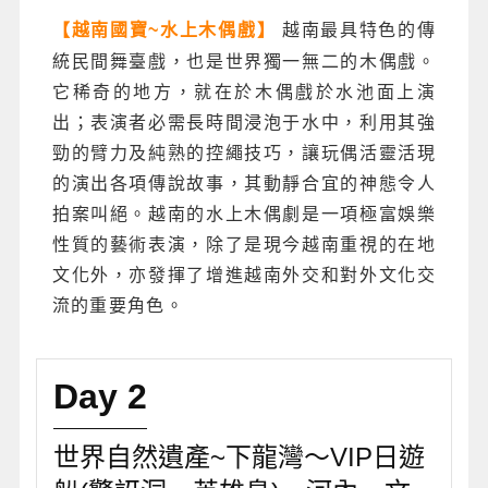
越南最具特色的傳
【越南國寶~水上木偶戲】
統民間舞臺戲，也是世界獨一無二的木偶戲。
它稀奇的地方，就在於木偶戲於水池面上演
出；表演者必需長時間浸泡于水中，利用其強
勁的臂力及純熟的控繩技巧，讓玩偶活靈活現
的演出各項傳說故事，其動靜合宜的神態令人
拍案叫絕。越南的水上木偶劇是一項極富娛樂
性質的藝術表演，除了是現今越南重視的在地
文化外，亦發揮了增進越南外交和對外文化交
流的重要角色。
Day 2
世界自然遺產~下龍灣～VIP日遊