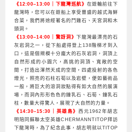
《12:00–13:00｜下龍灣巡航》
在遊輪前往下
龍灣時，您可以在遊船上享受豐盛的越式海鮮
合菜，我們將途經著名的鬥雞石、天宮洞和木
頭洞。
《13:00–14:00｜驚訝洞》
下龍灣最漂亮的石
灰岩洞之一，從下船處得登上138階梯才到入
口，這是個規模十分龐大的石灰岩洞，洞頂上
自然形成的小圓穴，高挑的洞頂、寬敞的空
間，打造出渾然天成的空間，四處投射的各色
燈光，照亮的石柱石筍以及岩壁，便如藝術品
一般，將巨大的溶洞妝點得有如大自然的展演
場，而洞內形形色色的鐘乳石、石筍、鐘乳石
柱，數量大得驚人，展現了大自然的力量。
《14:30–15:30｜英雄島》
西元1962年胡志
明陪同蘇聯太空英雄CHERMANNTITOP拜訪
下龍灣時，為了紀念此事，胡志明就以TITOP