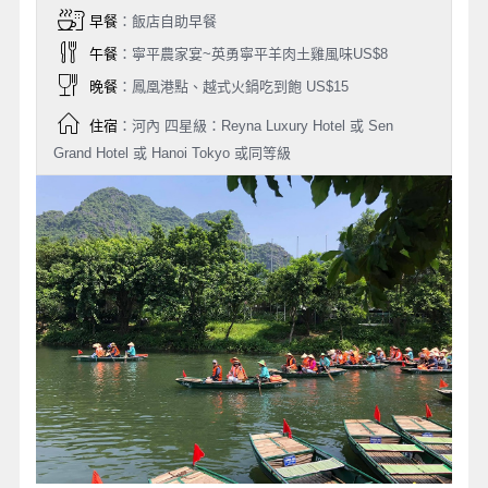
早餐
：飯店自助早餐
午餐
：寧平農家宴~英勇寧平羊肉土雞風味US$8
晚餐
：鳳凰港點、越式火鍋吃到飽 US$15
住宿
：河內 四星級：Reyna Luxury Hotel 或 Sen
Grand Hotel 或 Hanoi Tokyo 或同等級