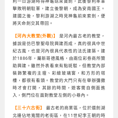
利一日游湖時得神龜送來寶劍，此後黎利率軍
擊敗明朝駐軍，建立後黎朝，成為安南國王。
建國之後，黎利游湖之時見神龜前來索劍，便
將天命劍交其帶回。
是河內最古老的教堂，
【河內大教堂(外觀)】
據說是仿巴黎聖母院興建而成，真的很具中世
紀古風，也是河內很具代表性的法氏建築。建
於1886年，屬新哥德風格，由兩位彩劵商所贊
助興建。雖然外表看來有點斑駁，但教堂內部
裝飾繁複的主壇、彩繪玻璃窗，和方形的塔
樓，都很有看頭。教堂的大門只有在舉辦彌撒
時才會打開，其餘的時間，遊客需自側面進
入，側門位在面對教堂左側的小巷內。
最古老的商業區，位於還劍湖
【三十六古街】
北邊佔地寬闊的老街區，在11世紀李王朝的時