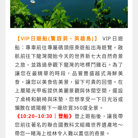
VIP日遊
【VIP日遊船(驚訝洞、英雄島)】
船：專車前往專屬碼頭搭乘遊船出海遊覽，啟
航前往下龍灣開始今天的世界新七大自然奇景
之旅，並路過參觀下龍灣的地標鬥雞石。為了
讓您在最精華的時段，品嘗豐盛越式海鮮美
食，讓您以美食佐美景，留下可貴的回憶。在
上層陽光甲板提供美麗景觀與休閒空間，擺設
了桌椅和躺椅與床墊，您想享受一下日光浴或
懶散在遮陽棚下一邊欣賞360度全景。
《10:20–10:30｜登船》
登上遊船後，讓我帶
您前往著名的聯合國教科文組織世界遺產地～
帶您一睹海上桂林令人難以置信的奇景。