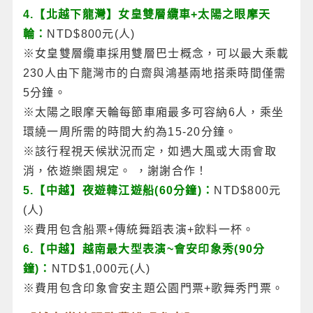
4.【北越下龍灣】女皇雙層纜車+太陽之眼摩天
輪：
NTD$800元(人)
※女皇雙層纜車採用雙層巴士概念，可以最大乘載
230人由下龍灣市的白齋與鴻基兩地搭乘時間僅需
5分鐘。
※太陽之眼摩天輪每節車廂最多可容納6人，乘坐
環繞一周所需的時間大約為15-20分鐘。
※該行程視天候狀況而定，如遇大風或大雨會取
消，依遊樂園規定。 ，謝謝合作！
5.【中越】夜遊韓江遊船(60分鐘)：
NTD$800元
(人)
※費用包含船票+傳統舞蹈表演+飲料一杯。
6.【中越】越南最大型表演~會安印象秀(90分
鐘)：
NTD$1,000元(人)
※費用包含印象會安主題公園門票+歌舞秀門票。