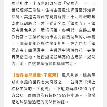
國時所建，十五世紀改名為「安國寺」，十七
世紀經鄭王修建，住持由雲風法師傳至淨知覺
禪師，其遺言是此寺屬曹洞禪，十九世紀時越
南由阮朝統治，才正式定名為「鎮國寺」。鎮
國寺景色秀麗、環境清雅，各朝代一直將之用
作行宮。它位於河內市區北面西湖畔的小半島
上，隔著青年路與竹帛湖相對，在寺門有「鎮
國古寺」四個漢字，寺邊湖中遍植荷花，寺後
有高僧墓地，是西湖邊最漂亮的古建築，遊河
內西湖，自然會順道參觀鎮國古寺。
風景秀麗、媲美陽
【世界自然遺產~下龍灣】
朔山水般的世界七大奇景之一，並擁有『海上
桂林美譽的－下龍灣』。下龍灣面積3800百平
方公尺，周圍散佈有超過1969個小島。下龍灣
是地球演變過程的天然博物館。