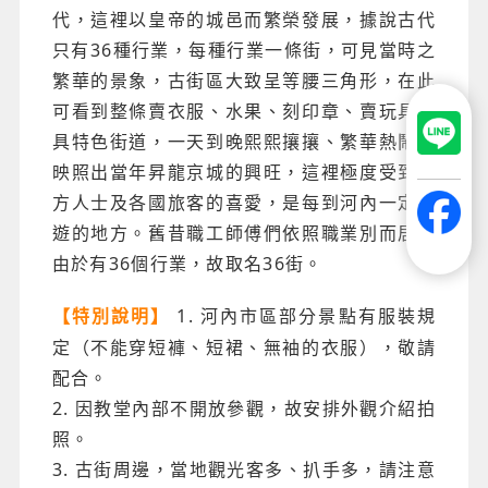
代，這裡以皇帝的城邑而繁榮發展，據說古代
只有36種行業，每種行業一條街，可見當時之
繁華的景象，古街區大致呈等腰三角形，在此
可看到整條賣衣服、水果、刻印章、賣玩具等
具特色街道，一天到晚熙熙攘攘、繁華熱鬧、
映照出當年昇龍京城的興旺，這裡極度受到西
方人士及各國旅客的喜愛，是每到河內一定必
遊的地方。舊昔職工師傅們依照職業別而居，
由於有36個行業，故取名36街。
1. 河內市區部分景點有服裝規
【特別說明】
定（不能穿短褲、短裙、無袖的衣服），敬請
配合。
2. 因教堂內部不開放參觀，故安排外觀介紹拍
照。
3. 古街周邊，當地觀光客多、扒手多，請注意