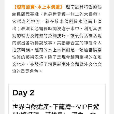
越南最具特色的傳
【越南國寶~水上木偶戲】
統民間舞臺戲，也是世界獨一無二的木偶戲。
它稀奇的地方，就在於木偶戲於水池面上演
出；表演者必需長時間浸泡于水中，利用其強
勁的臂力及純熟的控繩技巧，讓玩偶活靈活現
的演出各項傳說故事，其動靜合宜的神態令人
拍案叫絕。越南的水上木偶劇是一項極富娛樂
性質的藝術表演，除了是現今越南重視的在地
文化外，亦發揮了增進越南外交和對外文化交
流的重要角色。
Day 2
世界自然遺產~下龍灣～VIP日遊