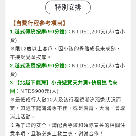
特別安排
【自費行程參考項目】
1.越式傳統按摩(90分鐘)：
NTD$1,200元(人/含小
費)
※限12歲以上客戶，因小孩的骨骼成長未成熟，
不接受兒童按摩。
2.越式洗頭按摩(90分鐘)：
NTD$1,200元(人/含小
費)
3.【北越下龍灣】小舟遊覽天井洞+快艇巡弋來
回：
NTD$900元(人)
※最低成行人數10人及該行程視潮汐漲退狀況而
定，如遇下龍灣海象不佳，或是濃霧、大雨，會取
消此活動。
※為了您的安全，請配合導遊和領隊宣達的相關注
意事項，且務必穿上救生衣，謝謝合作！