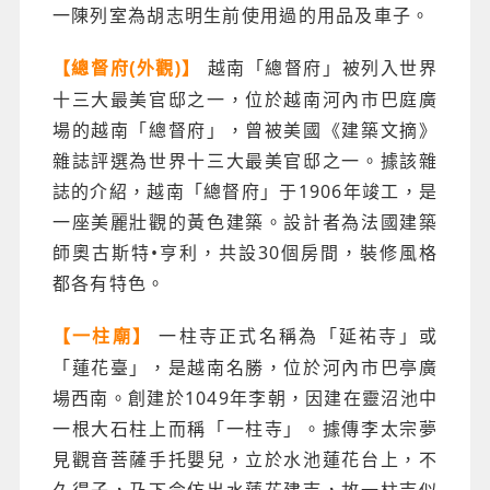
一陳列室為胡志明生前使用過的用品及車子。
越南「總督府」被列入世界
【總督府(外觀)】
十三大最美官邸之一，位於越南河內市巴庭廣
場的越南「總督府」，曾被美國《建築文摘》
雜誌評選為世界十三大最美官邸之一。據該雜
誌的介紹，越南「總督府」于1906年竣工，是
一座美麗壯觀的黃色建築。設計者為法國建築
師奧古斯特•亨利，共設30個房間，裝修風格
都各有特色。
一柱寺正式名稱為「延祐寺」或
【一柱廟】
「蓮花臺」，是越南名勝，位於河內市巴亭廣
場西南。創建於1049年李朝，因建在靈沼池中
一根大石柱上而稱「一柱寺」。據傳李太宗夢
見觀音菩薩手托嬰兒，立於水池蓮花台上，不
久得子，乃下令仿出水蓮花建寺，故一柱寺似