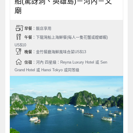
船(驚訝洞、英雄島)－河內－文
廟
早餐
：飯店享用
午餐
：下龍灣船上海鮮餐(每人一隻花蟹或螳螂蝦)
US$10
晚餐
：金竹餐廳海鮮風味合菜US$13
住宿
：河內 四星級：Reyna Luxury Hotel 或 Sen
Grand Hotel 或 Hanoi Tokyo 或同等級