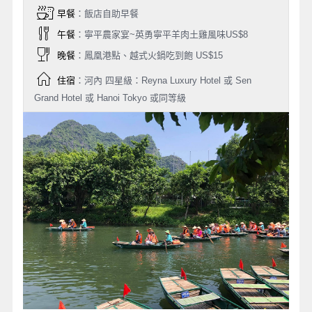
早餐
：飯店自助早餐
午餐
：寧平農家宴~英勇寧平羊肉土雞風味US$8
晚餐
：鳳凰港點、越式火鍋吃到飽 US$15
住宿
：河內 四星級：Reyna Luxury Hotel 或 Sen
Grand Hotel 或 Hanoi Tokyo 或同等級