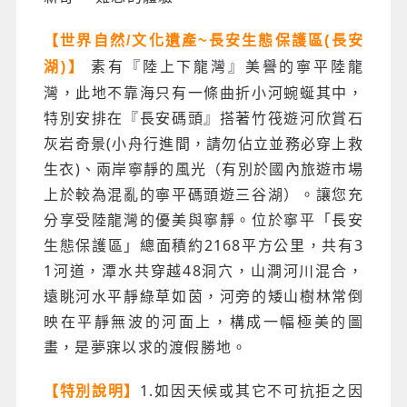
【世界自然/文化遺產~長安生態保護區(長安
素有『陸上下龍灣』美譽的寧平陸龍
湖)】
灣，此地不靠海只有一條曲折小河蜿蜒其中，
特別安排在『長安碼頭』搭著竹筏遊河欣賞石
灰岩奇景(小舟行進間，請勿佔立並務必穿上救
生衣)、兩岸寧靜的風光（有別於國內旅遊市場
上於較為混亂的寧平碼頭遊三谷湖）。讓您充
分享受陸龍灣的優美與寧靜。位於寧平「長安
生態保護區」總面積約2168平方公里，共有3
1河道，潭水共穿越48洞穴，山澗河川混合，
遠眺河水平靜綠草如茵，河旁的矮山樹林常倒
映在平靜無波的河面上，構成一幅極美的圖
畫，是夢寐以求的渡假勝地。
1.如因天候或其它不可抗拒之因
【特別說明】