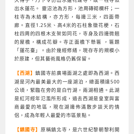
出水蓮花。 靈沼池為方形，池周磚砌欄杆；一
柱寺為木結構，亦方形，每邊三米，四面帶
廊。直徑1.25米、高4米的石柱象徵花梗，石
柱四周的四根木支架如同花，寺身及四邊微翹
的屋檐，構成花瓣。寺正面檐下懸匾 ，匾題
「蓮花臺」。由於幾經修繕，現存寺的規模小
於原建，但其藝術風格仍舊保留。
鎮國寺前廣場面湖之處即為西湖。西
【西湖】
湖是河內最美最大的一座湖泊，總面積達500
公頃，緊臨在旁的是白竹湖，兩湖相通。此湖
是紅河經年氾濫所形成，過去西湖是皇室與富
商最愛的地區，現在湖邊佈滿散步談天的情
侶，成為年輕人最愛的市區景點。
原稱鎮北寺，是六世紀黎朝黎利開
【鎮國寺】