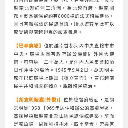
越南北部紅河三角洲，為北越首府、越南國
都。市區還保留約有8000棟的法式殖民建築，
且具有較強烈的民族意識，所以遊客至此可以
感受到與南越迴異的嚴肅氣息。
位於越南首都河內中央直轄市市
【巴亭廣場】
中央，廣場周圍有政府辦公機關同外國大使
館，可容納一二十萬人，是河內人民集會和節
日作用中的場所。1945年9月2日，胡志明主
席在巴庭廣場上朗讀《獨立宣言》，宣布越南
民主共和國取得獨立，脫離殖民統治。
位於總督府後面，是胡
【胡志明陵寢(外觀)】
志明從1958~1969年居住和辦公的高腳屋區，
高腳屋採取越南北部山區民族傳統建築。前面
是養魚塘，周圍種植樹木、四季常青。旁邊有