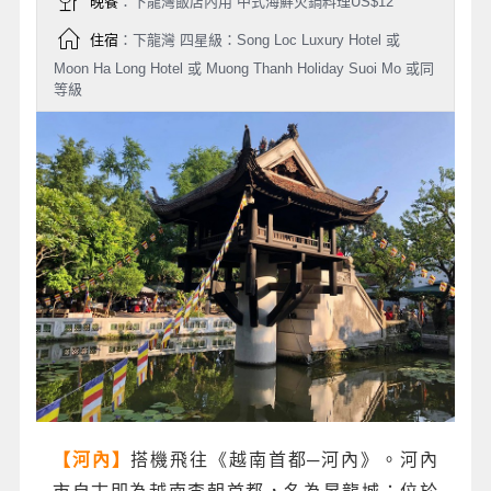
晚餐
：下龍灣飯店內用 中式海鮮火鍋料理US$12
住宿
：下龍灣 四星級：Song Loc Luxury Hotel 或
Moon Ha Long Hotel 或 Muong Thanh Holiday Suoi Mo 或同
等級
搭機飛往《越南首都─河內》。河內
【河內】
市自古即為越南李朝首都，名為昇龍城；位於