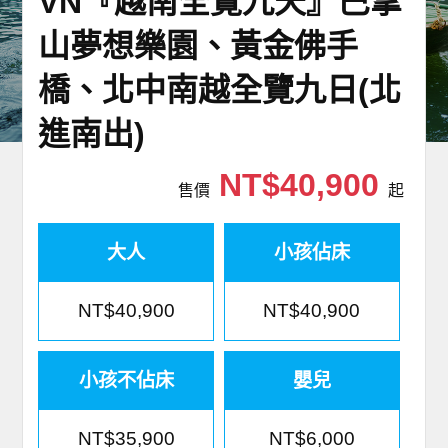
VN『越南全覽九天』巴拿
世界臻旅
山夢想樂園、黃金佛手
中東非洲
橋、北中南越全覽九日(北
進南出)
歐洲之旅
NT$40,900
頂尖世界
售價
起
二人成行
大人
小孩佔床
NT$40,900
NT$40,900
小孩不佔床
嬰兒
NT$35,900
NT$6,000