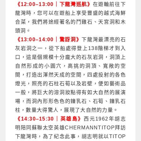
《12:00–13:00｜下龍灣巡航》
在遊輪前往下
龍灣時，您可以在遊船上享受豐盛的越式海鮮
合菜，我們將途經著名的鬥雞石、天宮洞和木
頭洞。
《13:00–14:00｜驚訝洞》
下龍灣最漂亮的石
灰岩洞之一，從下船處得登上138階梯才到入
口，這是個規模十分龐大的石灰岩洞，洞頂上
自然形成的小圓穴，高挑的洞頂、寬敞的空
間，打造出渾然天成的空間，四處投射的各色
燈光，照亮的石柱石筍以及岩壁，便如藝術品
一般，將巨大的溶洞妝點得有如大自然的展演
場，而洞內形形色色的鐘乳石、石筍、鐘乳石
柱，數量大得驚人，展現了大自然的力量。
《14:30–15:30｜英雄島》
西元1962年胡志
明陪同蘇聯太空英雄CHERMANNTITOP拜訪
下龍灣時，為了紀念此事，胡志明就以TITOP