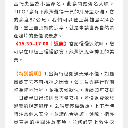
基托夫島為小島命名，此島開始聲名大噪。
TITOP島有下龍灣難得一見的月牙型沙灘，它
的高度87公尺，我們可以登上英雄島424台
階，登上最頂端的涼亭，就是申請世界自然遺
產照片的最佳取景處。
《15:30–17:00｜返航》
當船慢慢返航時，您
可以在甲板上慢慢欣賞下龍灣這鬼斧神工的美
景。
1.出海行程如遇天候不佳，如颱
【特別說明】
風或其它不可抗拒之因素，公司負責將行程調
整為陸地行程，並視天候狀況，後續如可安排
一日或半日出海則會盡量安排，差價退費依旅
遊契約規定辦理。 2.船隻停靠碼頭，上下岸時
請注意個人安全，並請配合導遊、領隊、指導
員宣達的相關注意事項，並務必穿上救生衣