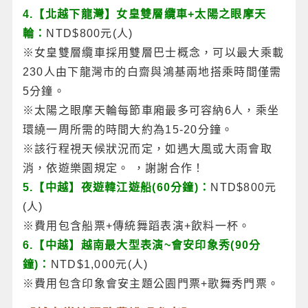
4.【北越下龍灣】女皇雙層纜車+太陽之眼摩天
輪：
NTD$800元(人)
※女皇雙層纜車採用雙層巴士概念，可以最大乘載
230人由下龍灣市的白齋與鴻基兩地搭乘時間僅需
5分鐘。
※太陽之眼摩天輪每節車廂最多可容納6人，乘坐
環繞一周所需的時間大約為15-20分鐘。
※該行程視天候狀況而定，如遇大風或大雨會取
消，依遊樂園規定。 ，謝謝合作！
5.【中越】夜遊韓江遊船(60分鐘)：
NTD$800元
(人)
※費用包含船票+傳統舞蹈表演+飲料一杯。
6.【中越】越南最大型表演~會安印象秀(90分
鐘)：
NTD$1,000元(人)
※費用包含印象會安主題公園門票+歌舞秀門票。