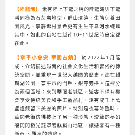
素有陸上下龍之稱的陸龍灣與下龍
【陸龍灣】
灣同樣為石灰岩地型，群山環繞、生態保養田
園風光、寧靜鄉村景色更有生生不息河水蜿蜒
其中，如此的良地在越南10~11世紀時曾定都
在此。
於2022年1月落
【寧平小會安-華閭古鎮】
成，介紹描述越南的社會文化生活和習俗的傳
統空間，並重現十世紀大越國的歷史。建在麒
麟湖公園，寧平市的門戶、銀寺旁邊。這裡分
為兩個區域：來到華閭老城區，遊客不僅有機
會享受傳統美食和手工藝品村，還有成千上萬
盞燈籠留下美麗的照片。特別是夜幕降臨時，
華閭老街彷彿披上了另一種形態，燈籠的夢幻
般閃閃發光籠罩著麒麟山地區，讓遊客有一種
新奇 、難忘的體驗。