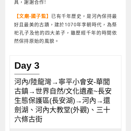
具，謝謝合作!
已有千年歷史，是河內保持最
【文廟-國子監】
好且最美的古蹟，建於1070年李朝時代，為祭
祀孔子及他的四大弟子，雖歷經千年的時間依
然保持原始的風貌。
Day 3
河內/陸龍灣→寧平小會安-華閭
古鎮→世界自然/文化遺產~長安
生態保護區(長安湖)→河內→還
劍湖、河內大教堂(外觀)、三十
六條古街