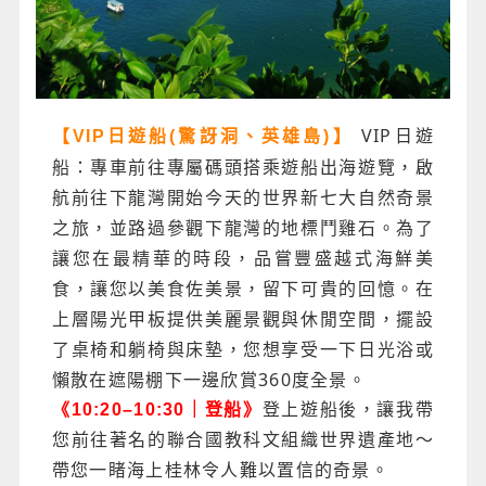
VIP日遊
【VIP日遊船(驚訝洞、英雄島)】
船：專車前往專屬碼頭搭乘遊船出海遊覽，啟
航前往下龍灣開始今天的世界新七大自然奇景
之旅，並路過參觀下龍灣的地標鬥雞石。為了
讓您在最精華的時段，品嘗豐盛越式海鮮美
食，讓您以美食佐美景，留下可貴的回憶。在
上層陽光甲板提供美麗景觀與休閒空間，擺設
了桌椅和躺椅與床墊，您想享受一下日光浴或
懶散在遮陽棚下一邊欣賞360度全景。
《10:20–10:30｜登船》
登上遊船後，讓我帶
您前往著名的聯合國教科文組織世界遺產地～
帶您一睹海上桂林令人難以置信的奇景。