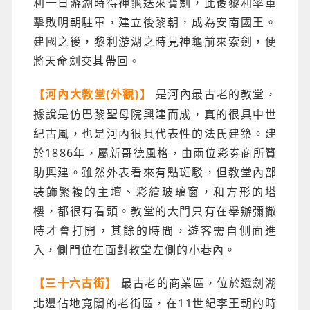
利一日游湖時得神龜送來寶劍，此後黎利率軍
擊敗明朝駐軍，建立後黎朝，成為安南國王。
建國之後，黎利游湖之時見神龜前來索劍，便
將天命劍交其帶回。
是河內最古老的教堂，
【河內大教堂(外觀)】
據說是仿巴黎聖母院興建而成，真的很具中世
紀古風，也是河內很具代表性的法氏建築。建
於1886年，屬新哥德風格，由兩位彩劵商所贊
助興建。雖然外表看來有點斑駁，但教堂內部
裝飾繁複的主壇、彩繪玻璃窗，和方形的塔
樓，都很有看頭。教堂的大門只有在舉辦彌撒
時才會打開，其餘的時間，遊客需自側面進
入，側門位在面對教堂左側的小巷內。
最古老的商業區，位於還劍湖
【三十六古街】
北邊佔地寬闊的老街區，在11世紀李王朝的時