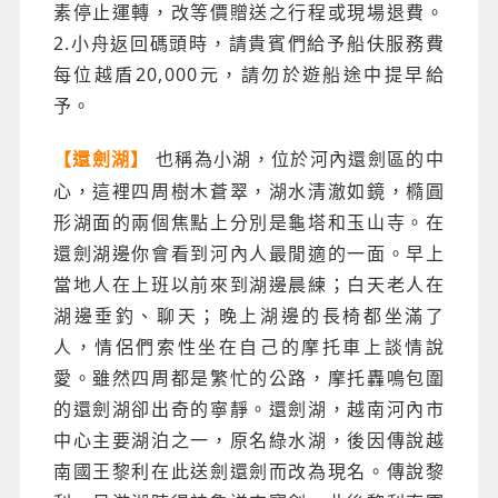
素停止運轉，改等價贈送之行程或現場退費。
2.小舟返回碼頭時，請貴賓們給予船伕服務費
每位越盾20,000元，請勿於遊船途中提早給
予。
也稱為小湖，位於河內還劍區的中
【還劍湖】
心，這裡四周樹木蒼翠，湖水清澈如鏡，橢圓
形湖面的兩個焦點上分別是龜塔和玉山寺。在
還劍湖邊你會看到河內人最閒適的一面。早上
當地人在上班以前來到湖邊晨練；白天老人在
湖邊垂釣、聊天；晚上湖邊的長椅都坐滿了
人，情侶們索性坐在自己的摩托車上談情說
愛。雖然四周都是繁忙的公路，摩托轟鳴包圍
的還劍湖卻出奇的寧靜。還劍湖，越南河內市
中心主要湖泊之一，原名綠水湖，後因傳說越
南國王黎利在此送劍還劍而改為現名。傳說黎