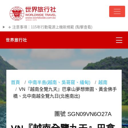
✈️ 注意事項：115年行動電源上機新規範 (點擊查看)
世界旅行社
精彩越南
熱門韓國
首頁
中南半島(越南、吳哥窟、緬甸)
越南
超夯日本
VN『越南全覽九天』巴拿山夢想樂園、黃金佛手
橋、北中南越全覽九日(北進南出)
悠遊美加
團號 SGN09VN6O27A
遊輪河輪