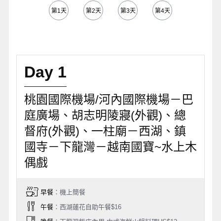
第1天
第2天
第3天
第4天
第5天
Day 1
桃園國際機場/河內國際機場－巴
庭廣場、胡志明陵寢(外觀)、總
督府(外觀)、一柱廟－西湖、鎮
國寺－下龍灣－越南國寶~水上木
偶戲
早餐
：機上簡餐
午餐
：西湖蓮花自助午餐$16