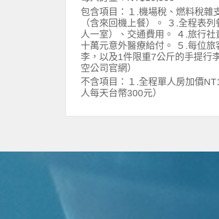
包含項目：１.機場稅、燃料稅雜
（含來回機上餐）。 ３.全程表
人一室）、交通費用。 ４.旅行
十萬元意外醫療給付。 ５.每位旅
李，以及1件限重7公斤的手提行
空公司官網）
不含項目：１.全程單人房加價NT1
人每天台幣300元）