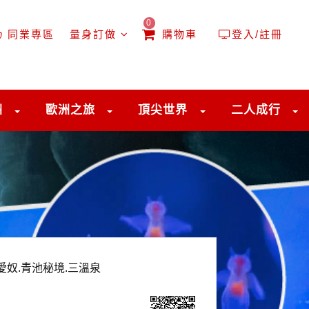
0
同業專區
量身訂做
購物車
登入/註冊
洲
歐洲之旅
頂尖世界
二人成行
愛奴.青池秘境.三溫泉