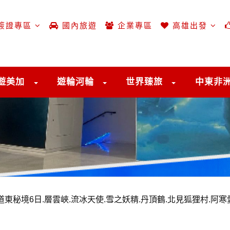
簽證專區
國內旅遊
企業專區
高雄出發
遊美加
遊輪河輪
世界臻旅
中東非
東秘境6日.層雲峽.流冰天使.雪之妖精.丹頂鶴.北見狐狸村.阿寒