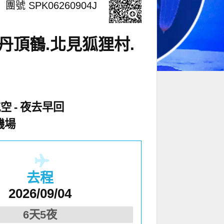
團號 SPK06260904J
丹頂鶴.北見狐狸村.
航空
夜去早回
機場
去程
2026/09/04
6天5夜