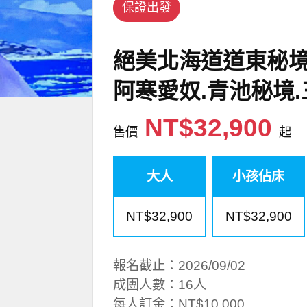
保證出發
絕美北海道道東秘境6
阿寒愛奴.青池秘境
NT$32,900
售價
起
大人
小孩佔床
NT$32,900
NT$32,900
報名截止：2026/09/02
成團人數：16人
每人訂金：NT$10,000