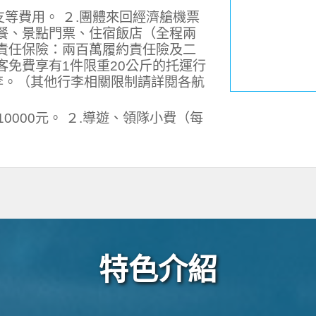
支等費用。 ２.團體來回經濟艙機票
列餐、景點門票、住宿飯店（全程兩
社責任保險：兩百萬履約責任險及二
客免費享有1件限重20公斤的托運行
李。（其他行李相關限制請詳閱各航
0000元。 ２.導遊、領隊小費（每
特色介紹