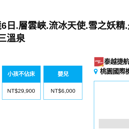
日.層雲峽.流冰天使.雪之妖精.
.三溫泉
泰越捷
桃園國際
小孩不佔床
嬰兒
NT$29,900
NT$6,000