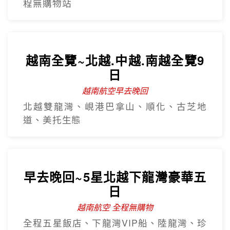
程無購物站
越南全覽~北越.中越.南越全覽9
日
越南航空早去晚回
北越雙龍灣、峴港巴拿山、順化、古芝地
道、美托生態
早去晚回~5星北越下龍灣豪華五
日
越南航空 全程無購物
全程五星飯店、下龍灣VIP船、陸龍灣、珍