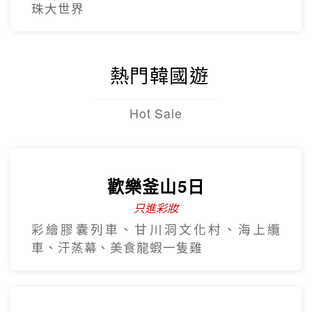
珠大世界
熱門韓國遊
Hot Sale
歡樂釜山5日
只進彩妝
彩繪膠囊列車、甘川洞文化村、海上纜
車、汗蒸幕、美食龍蝦一隻雞