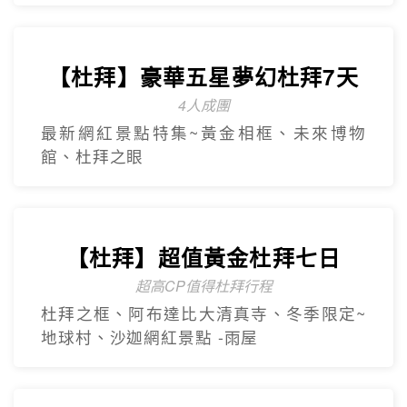
【杜拜】豪華五星夢幻杜拜7天
4人成團
最新網紅景點特集~黃金相框、未來博物
館、杜拜之眼
【杜拜】超值黃金杜拜七日
超高CP值得杜拜行程
杜拜之框、阿布達比大清真寺、冬季限定~
地球村、沙迦網紅景點 -⾬屋