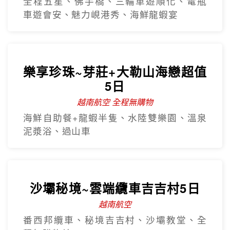
全程五星、佛手橋、三輪車遊順化、電瓶
車遊會安、魅力峴港秀、海鮮龍蝦宴
樂享珍珠~芽莊+大勒山海戀超值
5日
越南航空 全程無購物
海鮮自助餐+龍蝦半隻、水陸雙樂園、溫泉
泥漿浴、過山車
沙壩秘境~雲端纜車吉吉村5日
越南航空
番西邦纜車、秘境吉吉村、沙壩教堂、全