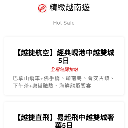
精緻越南遊
Hot Sale
【越捷航空】經典峴港中越雙城
5日
全程無購物站
巴拿山纜車+佛手橋、迦南島、會安古鎮、
下午茶+奧黛體驗、海鮮龍蝦饗宴
【越捷直飛】易起飛中越雙城奢
華5日