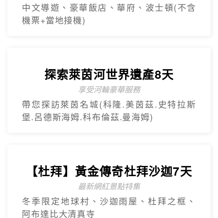
中文導遊、豪華飯店、華府、波士頓(不含
機票+當地接機)
探索萊茵河世界遺產8天
享受河輪豪華服務
帶您探訪萊茵名城(科隆.美茵茲.史特拉斯
堡.呂德斯海姆.科布倫茲.曼海姆)
【杜拜】黃金傳奇杜拜沙迦7天
最新網紅景點特集
冬季限定地球村、沙迦⾬屋、杜拜之框、
阿布達比大清真寺