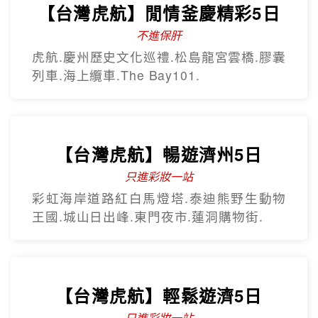
【台灣虎航】閒情釜慶精彩5日
不進保肝
虎航.慶州歷史文化巡禮.松島龍宮雲橋.膠囊
列車.海上纜車.The Bay101.
【台灣虎航】暢遊濟州5日
只進彩妝一站
彩虹海岸道路紅白馬燈塔.泰迪熊野生動物
王國.城山日出峰.東門夜市.蓮洞購物街.
【台灣虎航】輕鬆遊濟5日
只進彩妝一站