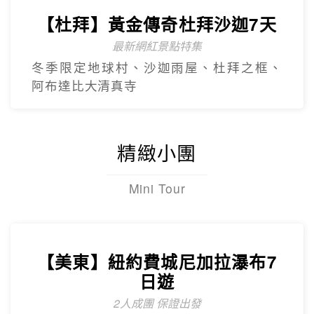
【杜拜】黃金傳奇杜拜沙迦7天
最新網紅景點特集
冬季限定地球村、沙迦⾬屋、杜拜之框、
阿布達比大清真寺
精緻小團
Mini Tour
【美東】紐約費城尼加拉瀑布7
日遊
2人成團 保證出發