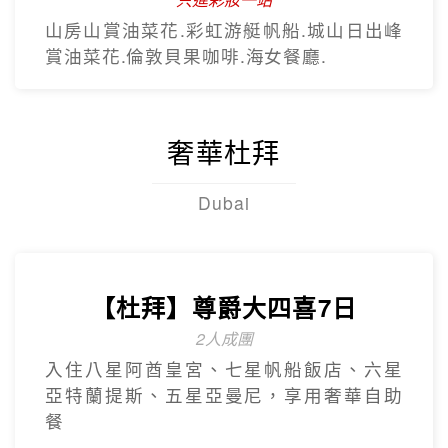
山房山賞油菜花.彩虹游艇帆船.城山日出峰
賞油菜花.倫敦貝果咖啡.海女餐廳.
奢華杜拜
Dubai
【杜拜】尊爵大四喜7日
2人成團
入住八星阿酋皇宮、七星帆船飯店、六星
亞特蘭提斯、五星亞曼尼，享用奢華自助
餐