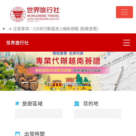
✈️ 注意事項：115年行動電源上機新規範 (點擊查看)
世界旅行社
精彩越南
往前
往後
熱門韓國
超夯日本
旅遊區域
目的地
悠遊美加
遊輪河輪
出發時間