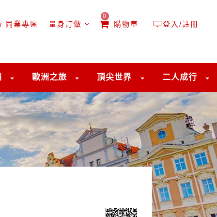
0
同業專區
量身訂做
購物車
登入/註冊
洲
歐洲之旅
頂尖世界
二人成行