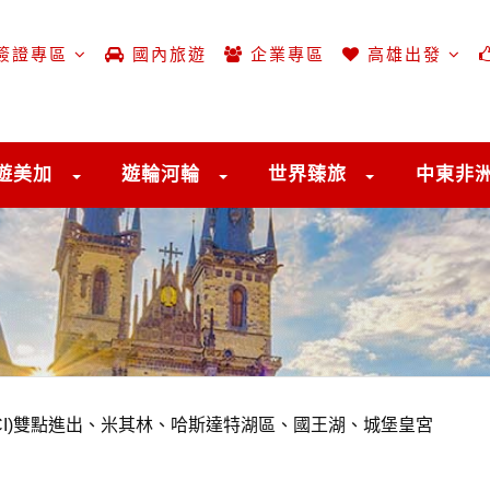
簽證專區
國內旅遊
企業專區
高雄出發
遊美加
遊輪河輪
世界臻旅
中東非
(CI)雙點進出、米其林、哈斯達特湖區、國王湖、城堡皇宮