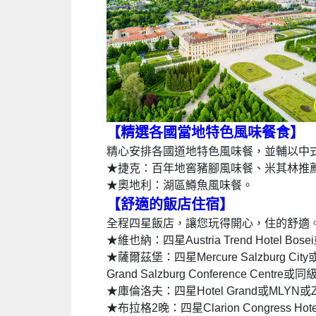
【精選各國當地特色風味餐食
】
精心安排各國道地特色風味餐，並輔以中
★捷克：百年地窖豬腳風味餐、米其林推
★奧地利：湖區鱒魚風味餐。
【舒適的飯店住宿
】
全程四星飯店，讓您玩得開心，住的舒適
★維也納：四星Austria Trend Hotel Bosei或A
★薩爾茲堡：四星Mercure Salzburg City或Dorin
Grand Salzburg Conference Centre或
★庫倫洛夫：四星Hotel Grand或MLYN或Z
★布拉格2晚：四星Clarion Congress Hotel 