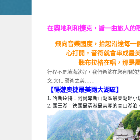
奧
捷
在
地利和
克，譜一曲旅人的
飛向音樂國度，拾起沿途每一
心打開，音符就會串成最美
聽布拉格在唱，那是屬於旅人的
行程不是填滿就好，我們希望在您有限的
文.文化.藝術之美……
【暢遊奧捷最美兩大湖區】
1. 哈斯達特：阿爾卑斯山湖區最美湖畔小鎮
2. 國王湖：德國最清澈最美麗的高山湖泊