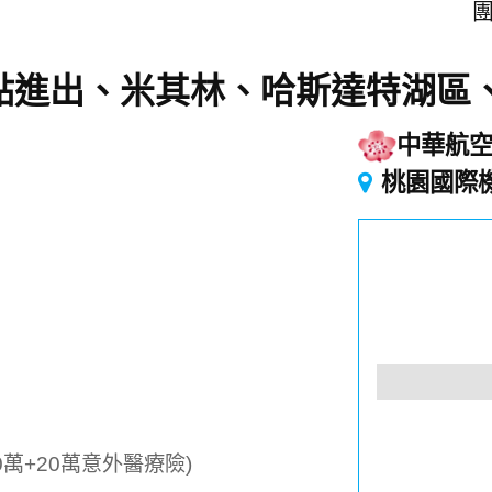
團
)雙點進出、米其林、哈斯達特湖
中華航
桃園國際
萬+20萬意外醫療險)