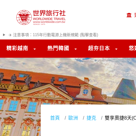
✈️ 注意事項：115年行動電源上機新規範 (點擊查看)
精彩越南
熱門韓國
超夯日本
悠
首頁
歐洲
捷克
雙享奧捷8天