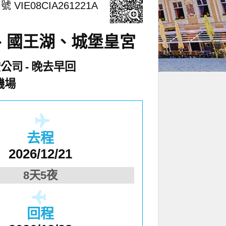
號 VIE08CIA261221A
區、國王湖、城堡皇宮
空公司
晚去早回
機場
去程
2026/12/21
8天5夜
回程