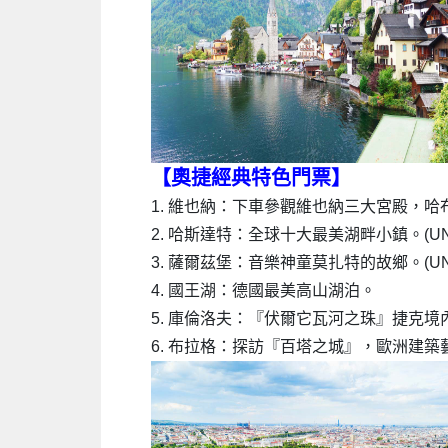
【奧捷經典特色門票
】
1. 維也納：下車參觀維也納三大宮殿，哈布
2. 哈斯達特：全球十大最美湖畔小鎮。(UN
3. 薩爾茲堡：音樂神童莫扎特的故鄉。(UN
4. 國王湖：德國最美高山湖泊。
5. 庫倫洛夫：『伏爾它瓦河之珠』捷克境內
6. 布拉格：探訪『百塔之城』，歐洲建築藝