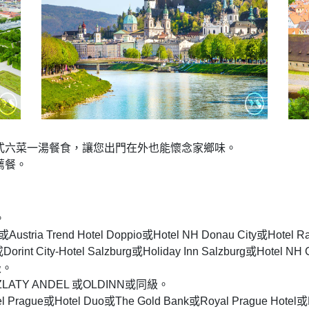
式六菜一湯餐食，讓您出門在外也能懷念家鄉味。
薦餐。
。
ustria Trend Hotel Doppio或Hotel NH Donau City或Hotel
t City-Hotel Salzburg或Holiday Inn Salzburg或Hotel NH C
同級。
LATY ANDEL 或OLDINN或同級。
Prague或Hotel Duo或The Gold Bank或Royal Prague Hotel