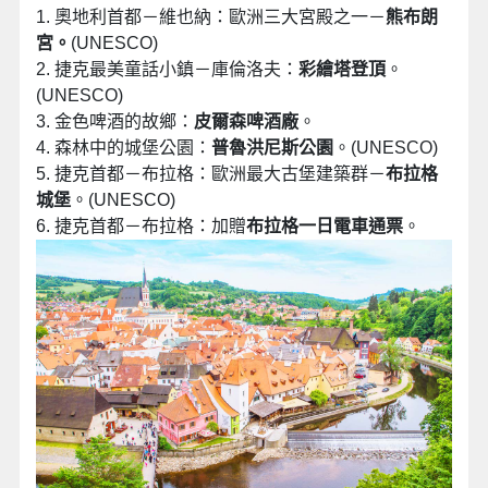
1. 奧地利首都－維也納：歐洲三大宮殿之一－
熊布朗
宮。
(UNESCO)
2. 捷克最美童話小鎮－庫倫洛夫：
彩繪塔登頂
。
(UNESCO)
3. 金色啤酒的故鄉：
皮爾森啤酒廠
。
4. 森林中的城堡公園：
普魯洪尼斯公園
。(UNESCO)
5. 捷克首都－布拉格：歐洲最大古堡建築群－
布拉格
城堡
。(UNESCO)
6. 捷克首都－布拉格：加贈
布拉格一日電車通票
。