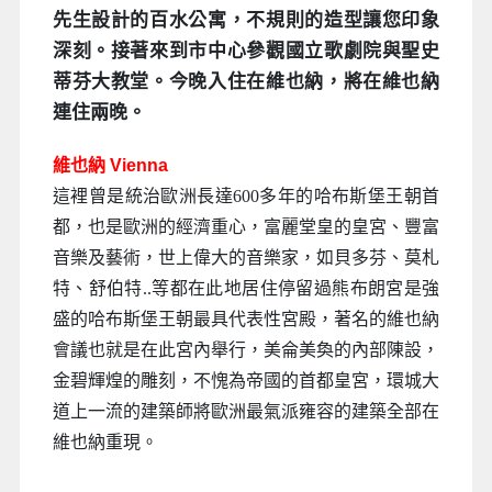
先生設計的百水公寓，不規則的造型讓您印象
深刻。接著來到市中心參觀國立歌劇院與聖史
蒂芬大教堂。今晚入住在維也納，將在維也納
連住兩晚。
維也納 Vienna
這裡曾是統治歐洲長達600多年的哈布斯堡王朝首
都，也是歐洲的經濟重心，富麗堂皇的皇宮、豐富
音樂及藝術，世上偉大的音樂家，如貝多芬、莫札
特、舒伯特..等都在此地居住停留過熊布朗宮是強
盛的哈布斯堡王朝最具代表性宮殿，著名的維也納
會議也就是在此宮內舉行，美侖美奐的內部陳設，
金碧輝煌的雕刻，不愧為帝國的首都皇宮，環城大
道上一流的建築師將歐洲最氣派雍容的建築全部在
維也納重現。