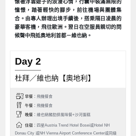
懷著浮雲遊子的浪漫心情，行囊中裝滿無限的
憧憬，踏著輕快的腳步，前往機場與團體集
合。由專人辦理出境手續後，搭乘隔日凌晨的
豪華客機，飛往歐洲。翌日在空服員親切的問
候聲中飛抵奧地利首都－維也納。
Day 2
杜拜／維也納【奧地利】
早餐
：飛機餐食
午餐
：飛機餐食
晚餐
：維也納豬肋排風味餐+沙河蛋糕
住宿
：四星Austria Trend Hotel Bosei或Hotel NH
Donau City 或NH Vienna Airport Conference Center或同級