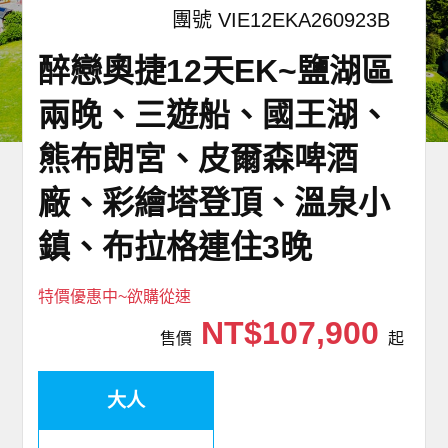
團號 VIE12EKA260923B
世界臻旅
醉戀奧捷12天EK~鹽湖區
中東非洲
兩晚、三遊船、國王湖、
歐洲之旅
熊布朗宮、皮爾森啤酒
頂尖世界
廠、彩繪塔登頂、溫泉小
二人成行
鎮、布拉格連住3晚
特價優惠中~欲購從速
NT$107,900
售價
起
大人