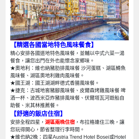
【精選各國當地特色風味餐食
】
精心安排各國道地特色風味餐，並輔以中式六菜一湯
餐食，讓您出門在外也能懷念家鄉味。
★奧地利：維也納豬肋排風味餐 沙河蛋糕、湖區鱒魚
風味餐、湖區奧地利雞肉風味餐。
★國王湖：國王湖湖畔德式香腸風味餐。
★捷克：古城地窖豬腳風味餐、皮爾森烤雞風味餐 啤
酒一杯、波西米亞炸豬排風味餐、伏爾塔瓦河遊船自
助餐、米其林推薦餐。
【舒適的飯店住宿
】
安排全程四星，
湖區兩晚住宿
，布拉格連住三晚，讓
您玩得開心，節省整理行李時間。
★維也納2晚：四星Austria Trend Hotel Bosei或Hotel