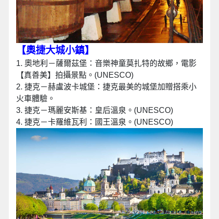
【奧捷大城小鎮
】
1. 奧地利－薩爾茲堡：音樂神童莫扎特的故鄉，電影
【真善美】拍攝景點。(UNESCO)
2. 捷克－赫盧波卡城堡：捷克最美的城堡加贈搭乘小
火車體驗。
3. 捷克－瑪麗安斯基：皇后溫泉。(UNESCO)
4. 捷克－卡羅維瓦利：國王溫泉。(UNESCO)