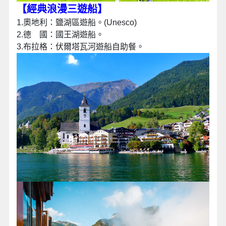
【經典浪漫三遊船
】
1.奧地利：鹽湖區遊船。(Unesco)
2.德 國：國王湖遊船。
3.布拉格：伏爾塔瓦河遊船自助餐。