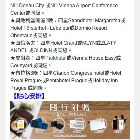
NH Donau City 或NH Vienna Airport Conference
Center或同級。
★奧地利鹽湖區2晚：四星Strandhotel Margaretha或
Hotel Försterhof - Lebe pur或Dormio Resort
Obertraun或同級。
★庫倫洛夫：四星Hotel Grand或MLYN或ZLATY
ANDEL 或OLDINN或同級。
★皮爾森：四星Parkhotel或Vienna House Easy或
Courtyard或同級。
★布拉格3晚：四星Clarion Congress hotel或Hotel
Royal Prague或Pentahotel Prague或Holiday Inn
Prague 或同級。
【貼心安排】