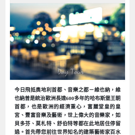
今日飛抵奧地利首都、音樂之都－維也納，維
也納曾是統治歐洲長達600多年的哈布斯堡王朝
首都，也是歐洲的經濟重心，富麗堂皇的皇
宮、豐富音樂及藝術，世上偉大的音樂家，如
貝多芬、莫札特、舒伯特等都在此地居住停留
過。首先帶您前往世界知名的建築藝術家百水