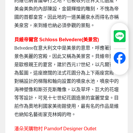
的維也納會議舉行之地，也被收列世界文化遺產，
美侖美奐的內部陳設，金碧輝煌的雕刻，不愧為帝
國的首都皇宮，因此地的一道美麗泉水而得名亦稱
美泉宮，來到維也納必須參觀的景點。
貝維帝爾宮 Schloss Belvedere(美景宮)
Belvedere在意大利文中是美景的意思，呼應著這座
景色美麗的宮殿，因此又稱為美景宮。貝維帝爾宮
是歐根親王的夏宮，建於西元17世紀，以凡爾賽宮
為藍圖，這座遼闊的法式花園分為上下兩座宮殿，
對稱設計的梯階和軸向設置的噴泉水池，噴泉中的
海神塑像和斯芬克斯雕像，以及草坪、巨大的花壇
等等設計，可見十七世紀花園造景的富麗堂皇。目
前作為奧地利國家美術館使用，最有名的作品是維
也納知名藝術家克林姆的吻。
潘朵芙購物村 Parndorf Designer Outlet