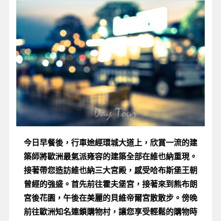
今日早餐後，行車途經環城大道上，欣賞一流的建
築師將歐洲最氣派雍容的建築全部在維也納重現。
接著帶您造訪維也納三大宮殿，感受哈布斯堡王朝
曾經的強盛。首先前往霍夫堡宮，接著來到熊布朗
宮後花園，午後在美麗的貝維帝爾宮散散步。傍晚
前往歐洲知名連鎖購物村，讓您享受輕鬆的購物時