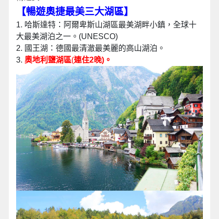
【暢遊奧捷最美三大湖區】
1. 哈斯達特：阿爾卑斯山湖區最美湖畔小鎮，全球十
大最美湖泊之一。(UNESCO)
2. 國王湖：德國最清澈最美麗的高山湖泊。
3.
奧地利鹽湖區
(
連住2晚)。