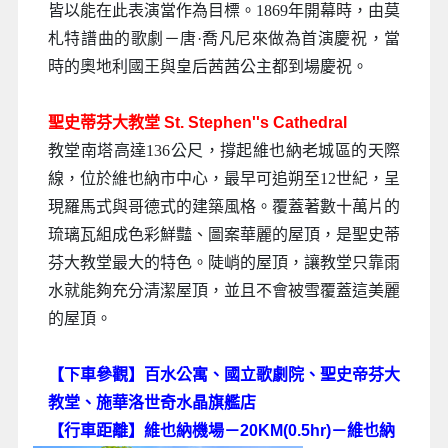
皆以能在此表演當作為目標。1869年開幕時，由莫
札特譜曲的歌劇－唐·喬凡尼來做為首演慶祝，當
時的奧地利國王與皇后茜茜公主都到場慶祝。
聖史蒂芬大教堂 St. Stephen''s Cathedral
教堂南塔高達136公尺，撐起維也納老城區的天際
線，位於維也納市中心，最早可追朔至12世紀，呈
現羅馬式與哥德式的建築風格。覆蓋著數十萬片的
琉璃瓦組成色彩鮮豔、圖案華麗的屋頂，是聖史蒂
芬大教堂最大的特色。陡峭的屋頂，讓教堂只靠雨
水就能夠充分清潔屋頂，並且不會被雪覆蓋這美麗
的屋頂。
【下車參觀】百水公寓、國立歌劇院、聖史帝芬大
教堂、施華洛世奇水晶旗艦店
【行車距離】維也納機場－20KM(0.5hr)－維也納