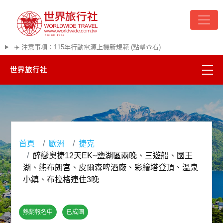
✈️ 注意事項：115年行動電源上機新規範 (點擊查看)
世界旅行社
精彩越南
熱門韓國
首頁
歐洲
捷克
超夯日本
醉戀奧捷12天EK~鹽湖區兩晚、三遊船、國王
湖、熊布朗宮、皮爾森啤酒廠、彩繪塔登頂、溫泉
悠遊美加
小鎮、布拉格連住3晚
遊輪河輪
熱銷報名中
已成團