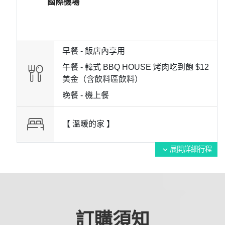
國際機場
早餐 -
飯店內享用
午餐 -
韓式 BBQ HOUSE 烤肉吃到飽 $12
美金（含飲料區飲料）
晚餐 -
機上餐
【 溫暖的家 】
展開詳細行程
expand_more
訂購須知