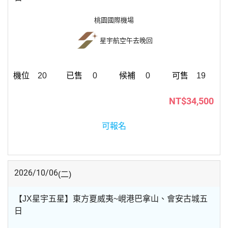
桃園國際機場
星宇航空
午去晚回
20
0
0
19
NT$34,500
可報名
2026/10/06
(二)
【JX星宇五星】東方夏威夷~峴港巴拿山、會安古城五
日