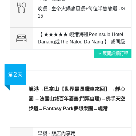
晚餐 -
皇帝火鍋痛風餐+每位半隻龍蝦 US
15
【 ★★★★★ 峴港海邊Peninsula Hotel
Danang或The Nalod Da Nang 】 或
同級
展開詳細行程
expand_more
2
第
天
峴港→巴拿山【世界最長纜車來回】→靜心
園 →法國山城百年酒窖(門票自理)→佛手天空
步道→Fantasy Park夢想樂園→峴港
早餐 -
飯店內享用