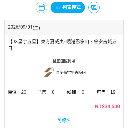
calendar_today
payments
view_list
月曆模式
列表模式
價格模式
2026/09/01
(二)
【JX星宇五星】東方夏威夷~峴港巴拿山、會安古城五
日
桃園國際機場
星宇航空
午去晚回
20
0
0
19
NT$34,500
可報名