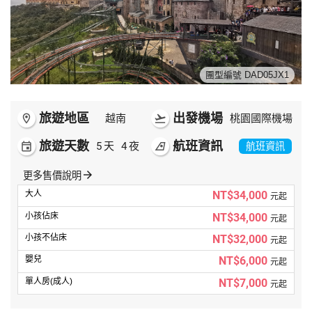
世界臻旅
中東非洲
團型編號 DAD05JX1
歐洲之旅
旅遊地區
出發機場
room
越南
flight_takeoff
桃園國際機場
頂尖世界
旅遊天數
航班資訊
event
5
天
4
夜
airlines
航班資訊
二人成行
arrow_forward
更多售價說明
NT$34,000
元起
NT$34,000
元起
NT$32,000
元起
NT$6,000
元起
NT$7,000
元起