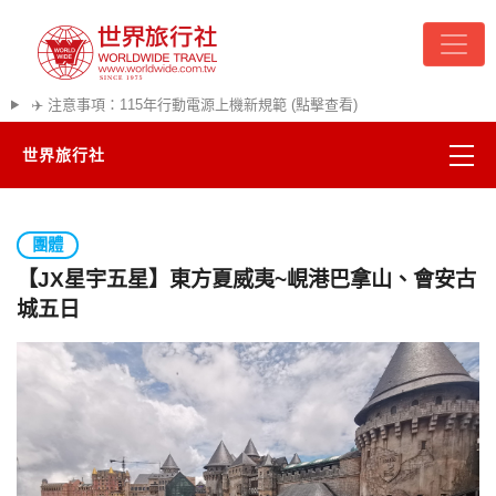
✈️ 注意事項：115年行動電源上機新規範 (點擊查看)
世界旅行社
精彩越南
團體
熱門韓國
【JX星宇五星】東方夏威夷~峴港巴拿山、會安古
城五日
超夯日本
悠遊美加
遊輪河輪