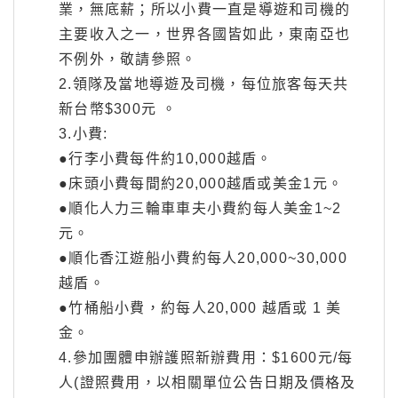
業，無底薪；所以小費一直是導遊和司機的
主要收入之一，世界各國皆如此，東南亞也
不例外，敬請參照。
2.領隊及當地導遊及司機，每位旅客每天共
新台幣$300元 。
3.小費:
●行李小費每件約10,000越盾。
●床頭小費每間約20,000越盾或美金1元。
●順化人力三輪車車夫小費約每人美金1~2
元。
●順化香江遊船小費約每人20,000~30,000
越盾。
●竹桶船小費，約每人20,000 越盾或 1 美
金。
4.參加團體申辦護照新辦費用：$1600元/每
人(證照費用，以相關單位公告日期及價格及