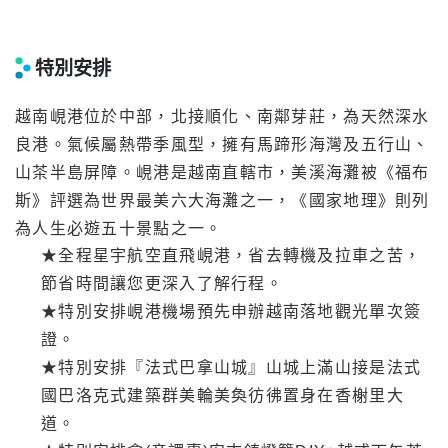
特別安排
越南峴港位於中部，北接順化、南鄰芽莊，為天然深水
良港。氣候屬熱帶季風型，擁有馬蹄形海灣及五行山、
山茶半島屏障。峴港是越南直轄市，美溪海灘被《福布
斯》評選為世界最美六大海灘之一，《國家地理》則列
為人生必遊五十景點之一。
★全程星宇航空直飛峴港，省去轉機及拉車之苦，
節省時間讓您更深入了解行程。
★特別安排峴港機場預先申辦越南落地觀光單次簽
證。
★特別安排『法式巴拿山城』山城上滿山接是法式
國巴洛克式建築群美輪美奐彷彿置身在香榭里大
道。