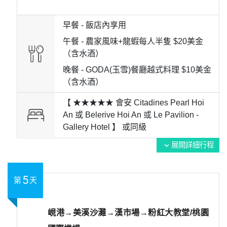
早餐 -
飯店內享用
午餐 -
農家風味+龍蝦每人半隻 $20美金
（含水酒）
晚餐 -
GODA(玉雪)餐廳越式料理 $10美金
（含水酒）
【 ★★★★★ 會安 Citadines Pearl Hoi
An 或 Belerive Hoi An 或 Le Pavilion -
Gallery Hotel 】 或
同級
展開詳細行程
expand_more
5
第
天
峴港→美溪沙灘→漢市場→粉紅大教堂/桃園