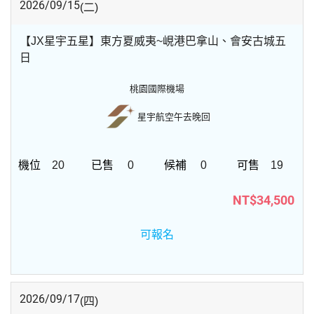
2026/09/15
(二)
【JX星宇五星】東方夏威夷~峴港巴拿山、會安古城五
日
桃園國際機場
星宇航空
午去晚回
20
0
0
19
NT$34,500
可報名
2026/09/17
(四)