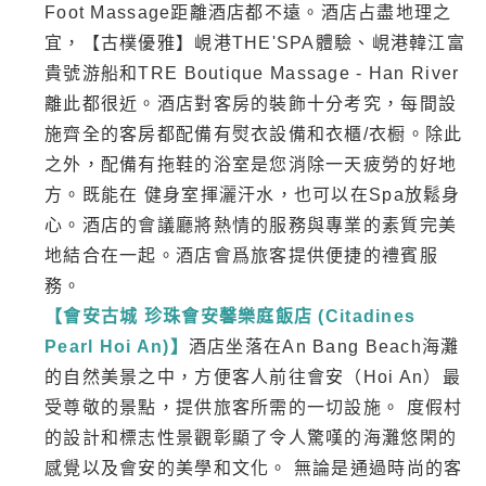
Foot Massage距離酒店都不遠。酒店占盡地理之
宜，【古樸優雅】峴港THE'SPA體驗、峴港韓江富
貴號游船和TRE Boutique Massage - Han River
離此都很近。酒店對客房的裝飾十分考究，每間設
施齊全的客房都配備有熨衣設備和衣櫃/衣橱。除此
之外，配備有拖鞋的浴室是您消除一天疲勞的好地
方。既能在 健身室揮灑汗水，也可以在Spa放鬆身
心。酒店的會議廳將熱情的服務與專業的素質完美
地結合在一起。酒店會爲旅客提供便捷的禮賓服
務。
【會安古城 珍珠會安馨樂庭飯店 (Citadines
Pearl Hoi An)】
酒店坐落在An Bang Beach海灘
的自然美景之中，方便客人前往會安（Hoi An）最
受尊敬的景點，提供旅客所需的一切設施。 度假村
的設計和標志性景觀彰顯了令人驚嘆的海灘悠閑的
感覺以及會安的美學和文化。 無論是通過時尚的客