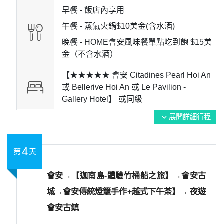
早餐 -
飯店內享用
午餐 -
蒸氣火鍋$10美金(含水酒)
晚餐 -
HOME會安風味餐單點吃到飽 $15美
金（不含水酒）
【★★★★★ 會安 Citadines Pearl Hoi An
或 Bellerive Hoi An 或 Le Pavilion -
Gallery Hotel】 或
同級
展開詳細行程
expand_more
4
第
天
會安→【迦南島-體驗竹桶船之旅】→會安古
城→會安傳統燈籠手作+越式下午茶】→ 夜遊
會安古鎮