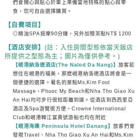
們會精心與貼心於車上準備當地特殊的點心與零
食，您可自由選擇購買。
【自費項目】
◎精油SPA按摩90分鐘，另外加贈茶點NT$ 1200
(註：入住房間型態依當天飯店
【酒店安排】
所提供之型態為主；圖片為僅供參考。)
【峴港納洛德酒店(The Nalod Da Nang)】
旅客若
想住在峴港的福美，那麽峴港納洛德酒店將會是一
個便捷的選擇。著名的景點Ms.Kim Foot
Massage、Phuoc My Beach和Nha Tho Giao Xu
An Hai均可步行很短距離到達。從酒店到西西里亞
酒店及Spa游覽很方便，Crowne International
Club和峴港韓江富貴號游船也均在附近
【峴港海邊 Peninsula Hotel Danang】
旅客們會
發現Travel、Nha Tho Giao Xu An Hai和Ms.Kim