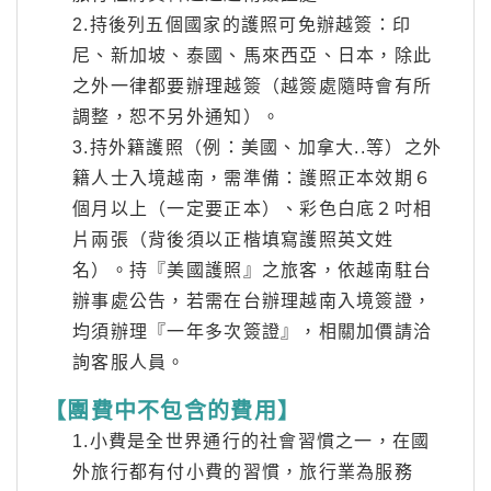
2.持後列五個國家的護照可免辦越簽：印
尼、新加坡、泰國、馬來西亞、日本，除此
之外一律都要辦理越簽（越簽處隨時會有所
調整，恕不另外通知）。
3.持外籍護照（例：美國、加拿大..等）之外
籍人士入境越南，需準備：護照正本效期６
個月以上（一定要正本）、彩色白底２吋相
片兩張（背後須以正楷填寫護照英文姓
名）。持『美國護照』之旅客，依越南駐台
辦事處公告，若需在台辦理越南入境簽證，
均須辦理『一年多次簽證』，相關加價請洽
詢客服人員。
【團費中不包含的費用】
1.小費是全世界通行的社會習慣之一，在國
外旅行都有付小費的習慣，旅行業為服務