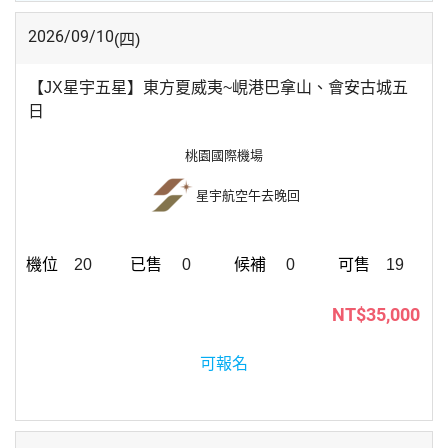
2026/09/10
(四)
【JX星宇五星】東方夏威夷~峴港巴拿山、會安古城五
日
桃園國際機場
星宇航空
午去晚回
20
0
0
19
NT$35,000
可報名