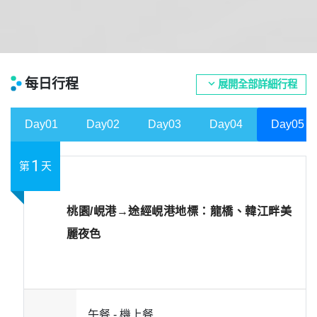
每日行程
expand_more
展開全部詳細行程
Day01
Day02
Day03
Day04
Day05
1
第
天
桃園/峴港→途經峴港地標：龍橋、韓江畔美
麗夜色
午餐 -
機上餐