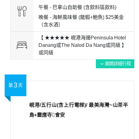
午餐 -
巴拿山自助餐 (含飲料區飲料)
晚餐 -
海鮮風味餐 (龍蝦+鮑魚) $25美金
（含水酒）
【 ★★★★★ 峴港海邊Peninsula Hotel
Danang或The Nalod Da Nang或同級 】
或
同級
展開詳細行程
expand_more
3
第
天
峴港/五行山(含上行電梯)/ 最美海灣~山茶半
島+靈應寺會安