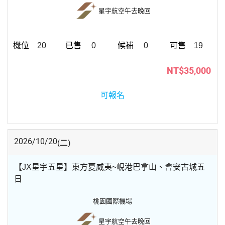
星宇航空
午去晚回
20
0
0
19
NT$35,000
可報名
2026/10/20
(二)
【JX星宇五星】東方夏威夷~峴港巴拿山、會安古城五
日
桃園國際機場
星宇航空
午去晚回