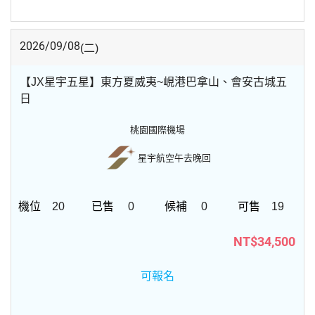
2026/09/08
(二)
【JX星宇五星】東方夏威夷~峴港巴拿山、會安古城五
日
桃園國際機場
星宇航空
午去晚回
20
0
0
19
NT$34,500
可報名