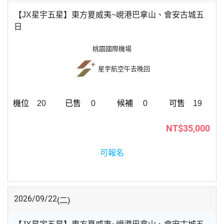
【JX星宇五星】東方夏威夷~峴港巴拿山、會安古城五
日
桃園國際機場
星宇航空
午去晚回
20
0
0
19
NT$35,000
可報名
2026/09/22
(二)