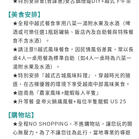
★特別安排會(音譯惠)安古鎮燈籠DIY+越式下午茶
【美食安排】
★全程中越式餐食享用八菜一湯附水果及水酒（啤
酒或可樂任選1瓶鋁罐裝、飯店內及自助餐與特殊餐
食不含水酒）。
★請注意!!越式風味餐食，因民情風俗差異，常以長
桌4人一桌用餐為標準自助（如4人一桌時為六菜一
湯附水果及水酒）。
★特別安排『越式古城風味料理』，穿越時光的隧
道，在古樸優雅的環境下享受越南中部風味美食。
★迦南島『農家風味+龍蝦每人半隻』
★升等餐 皇帝火鍋痛風餐+每位半隻龍蝦 US 25
【購物站】
★全程NO SHOPPING，不進購物站，讓您玩的開
心無壓力。為了不讓您往為此行，當地專業的導遊