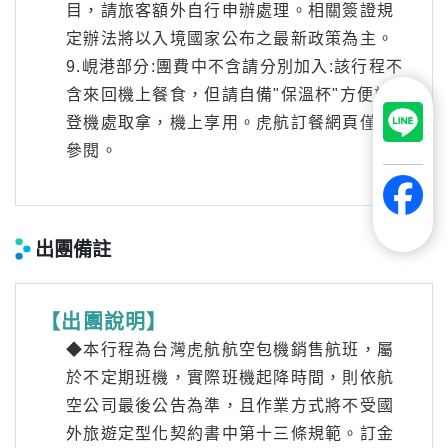
目，請旅客額外自行申辦處理。相關簽證規
定辦法將以入境國家公布之最新政策為主。
9.峴港部分:團費中不含請分別加入:該行程不
含來回機上餐食，但請自備"保溫杯"方便於
登機處取拿，機上享用。虎航訂餐網頁僅供
參閱。
出團備註
【出團說明】
◆本行程為台灣虎航航空包機銷售航班，屬
於不定期班機，實際班機起降時間，則依航
空公司最後公告為準，且作業方式將不受國
外旅遊定型化契約書中第十三條規範。訂金