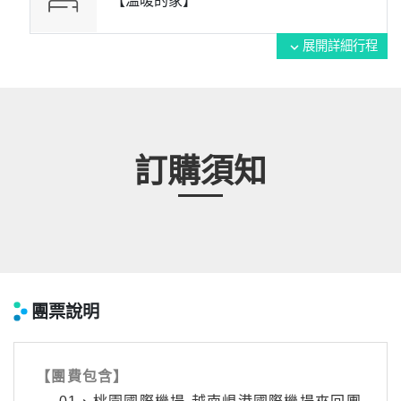
【溫暖的家】
展開詳細行程
expand_more
訂購須知
團票說明
【團費包含】