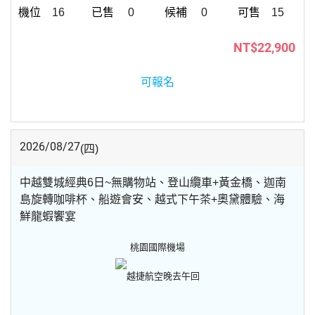
16
0
0
15
NT$22,900
可報名
2026/08/27
(四)
中越雙城經典6日~無購物站、登山纜車+黃金橋、迦南
島旋轉咖啡杯、船遊會安、越式下午茶+奧黛體驗、海
鮮龍蝦饗宴
桃園國際機場
越捷航空
晚去午回