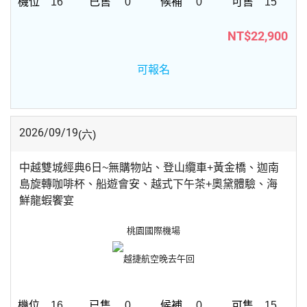
16
0
0
15
NT$22,900
可報名
2026/09/19
(六)
中越雙城經典6日~無購物站、登山纜車+黃金橋、迦南
島旋轉咖啡杯、船遊會安、越式下午茶+奧黛體驗、海
鮮龍蝦饗宴
桃園國際機場
越捷航空
晚去午回
16
0
0
15