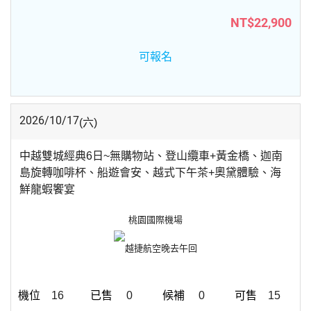
NT$22,900
可報名
2026/10/17
(六)
中越雙城經典6日~無購物站、登山纜車+黃金橋、迦南
島旋轉咖啡杯、船遊會安、越式下午茶+奧黛體驗、海
鮮龍蝦饗宴
桃園國際機場
越捷航空
晚去午回
16
0
0
15