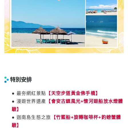
特別安排
● 最夯網紅景點
【天空步道黃金佛手橋】
● 漫遊世界遺產
【會安古鎮風光+懷河遊船放水燈體
驗】
● 迦南島生態之旅
【竹籃船+旋轉咖啡杯+釣螃蟹體
驗】