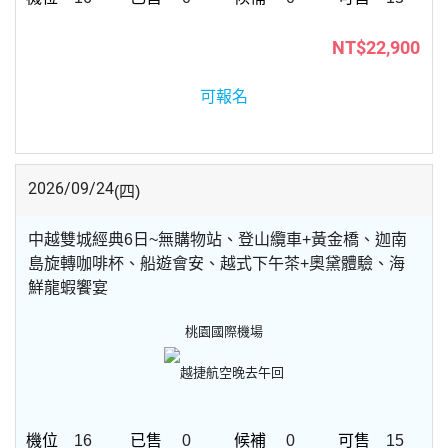
NT$22,900
可報名
2026/09/24
(四)
中越雙城經典6日~無購物站、登山纜車+黃金橋、迦南
島旋轉咖啡杯、船遊會安、越式下午茶+奧黛體驗、海
鮮龍蝦饗宴
桃園國際機場
越捷航空
晚去午回
16
0
0
15