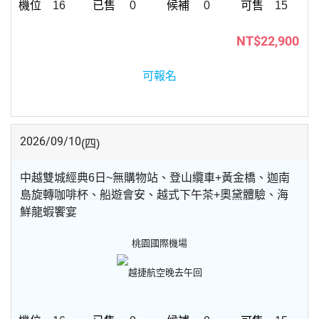
16
0
0
15
NT$22,900
可報名
2026/09/10
(四)
中越雙城經典6日~無購物站、登山纜車+黃金橋、迦南
島旋轉咖啡杯、船遊會安、越式下午茶+奧黛體驗、海
鮮龍蝦饗宴
桃園國際機場
越捷航空
晚去午回