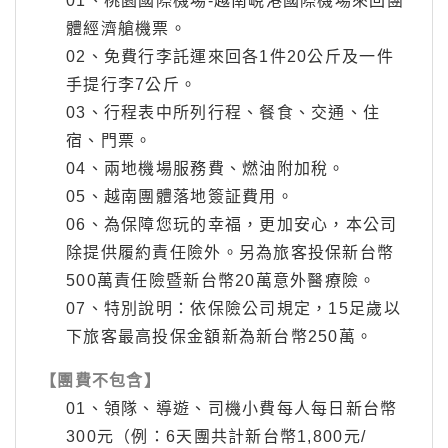
01、桃園國際機場-越南峴港國際機場來回團
體經濟艙機票。
02、免費行李託運來回各1件20公斤及一件
手提行李7公斤。
03、行程表中所列行程、餐食、交通、住
宿、門票。
04、兩地機場服務費、燃油附加稅。
05、越南團體落地簽証費用。
06、為保障您玩的幸福，更加安心，本公司
除提供履約責任險外。另為旅客投保新台幣
500萬責任險暨新台幣20萬意外醫療險。
07、特別說明：依保險公司規定，15足歲以
下旅客最高投保金額新為新台幣250萬。
【團費不包含】
01、領隊、導遊、司機小費每人每日新台幣
300元（例：6天團共計新台幣1,800元/