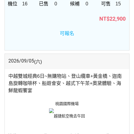
16
0
0
15
NT$22,900
可報名
2026/09/05
(六)
中越雙城經典6日~無購物站、登山纜車+黃金橋、迦南
島旋轉咖啡杯、船遊會安、越式下午茶+奧黛體驗、海
鮮龍蝦饗宴
桃園國際機場
越捷航空
晚去午回