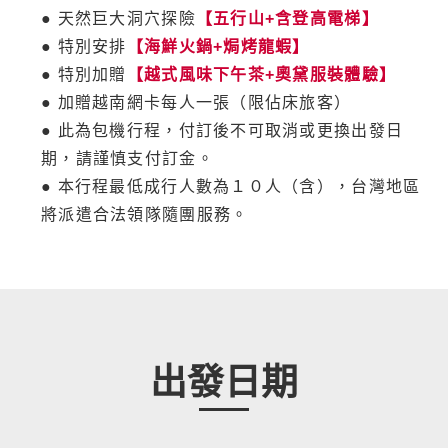
● 天然巨大洞穴探險
【五行山+含登高電梯】
● 特別安排
【海鮮火鍋+焗烤龍蝦】
● 特別加贈
【越式風味下午茶+奧黛服裝體驗】
● 加贈越南網卡每人一張（限佔床旅客）
● 此為包機行程，付訂後不可取消或更換出發日
期，請謹慎支付訂金。
● 本行程最低成行人數為１０人（含），台灣地區
將派遣合法領隊隨團服務。
出發日期