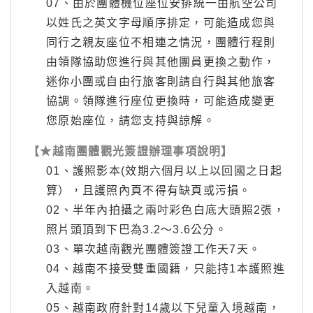
07、由於團體機位座位安排統一由航空公司
以姓氏之英文字母順序排定，可能造成您與
同行之親友座位不相連之情況，團體行程則
由領隊協助您進行與其他團員更換之動作，
迷你小團或自由行旅客則請自行與其他旅客
協調。領隊進行座位更換時，可能造成變更
您原始座位，請您支持與諒解。
【★越南團體觀光簽證辦理事項說明】
01、護照影本(效期六個月以上以回國之日起
算），且護照內頁不得有缺頁或污損。
02、半年內拍攝之兩吋彩色白底大頭照2張，
照片頭頂到下巴為3.2～3.6公分。
03、單次越南觀光團體簽證工作天7天。
04、越南不接受雙重國籍，只能持1本護照進
入越南。
05、越南政府針對14歲以下兒童入境越南，