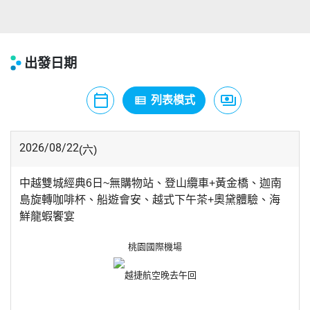
出發日期
calendar_today
payments
view_list
月曆模式
列表模式
價格模式
2026/08/22
(六)
中越雙城經典6日~無購物站、登山纜車+黃金橋、迦南
島旋轉咖啡杯、船遊會安、越式下午茶+奧黛體驗、海
鮮龍蝦饗宴
桃園國際機場
越捷航空
晚去午回