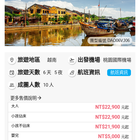
世界臻旅
中東非洲
歐洲之旅
團型編號 DAD06VJ06
頂尖世界
旅遊地區
出發機場
room
越南
flight_takeoff
桃園國際機場
旅遊天數
航班資訊
event
6
天
5
夜
airlines
航班資訊
二人成行
成團人數
people
10
人
arrow_forward
更多售價說明
NT$22,900
元起
NT$22,900
元起
NT$21,900
元起
NT$5,000
元起