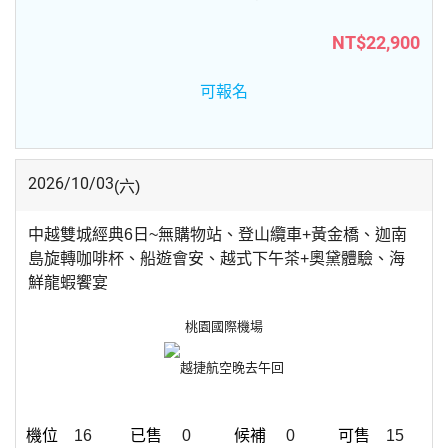
NT$22,900
可報名
2026/10/03
(六)
中越雙城經典6日~無購物站、登山纜車+黃金橋、迦南
島旋轉咖啡杯、船遊會安、越式下午茶+奧黛體驗、海
鮮龍蝦饗宴
桃園國際機場
越捷航空
晚去午回
16
0
0
15