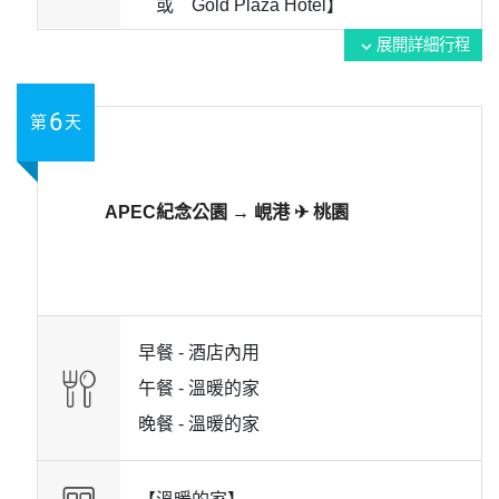
或 Gold Plaza Hotel】
展開詳細行程
expand_more
6
第
天
APEC紀念公園 → 峴港 ✈ 桃園
早餐 -
酒店內用
午餐 -
溫暖的家
晚餐 -
溫暖的家