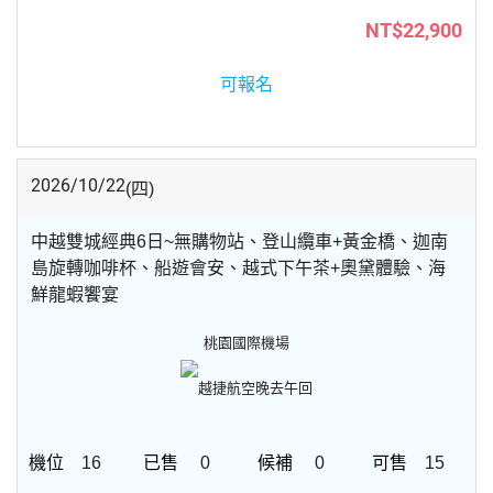
NT$22,900
可報名
2026/10/22
(四)
中越雙城經典6日~無購物站、登山纜車+黃金橋、迦南
島旋轉咖啡杯、船遊會安、越式下午茶+奧黛體驗、海
鮮龍蝦饗宴
桃園國際機場
越捷航空
晚去午回
16
0
0
15