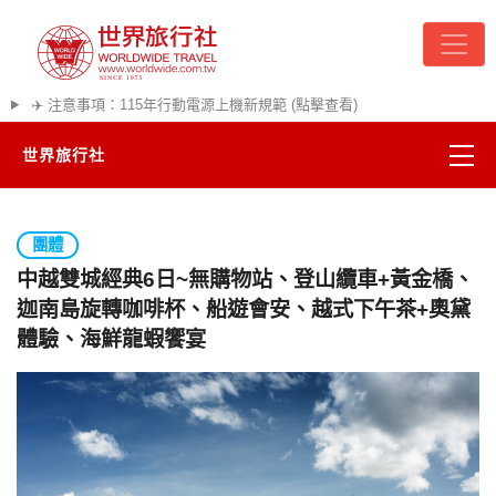
✈️ 注意事項：115年行動電源上機新規範 (點擊查看)
世界旅行社
精彩越南
團體
熱門韓國
中越雙城經典6日~無購物站、登山纜車+黃金橋、
迦南島旋轉咖啡杯、船遊會安、越式下午茶+奧黛
超夯日本
體驗、海鮮龍蝦饗宴
悠遊美加
遊輪河輪