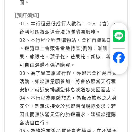
團。
【預訂須知】
01、本行程最低成行人數為１０人（含），
台灣地區將派遣合法領隊隨團服務。
02、本行程全程無購物站，會推自費跟車售
。遊覽車上會販售當地特產(例如：咖啡、腰
果、龍眼乾、蓮子乾、芒果乾、胡椒…等)，
可自由選購不強迫購買。
03、為了豐富旅遊行程，導遊常會推薦自費
活動，如您無意願參加，將會依照當天行程
安排，就近安排讓您休息或送您先回酒店。
04、本行程為團體旅遊，為顧及旅客之人身
安全，恕無法接受於旅遊期間脫隊要求；若
因此而無法滿足您的旅遊需求，建議您選購
套裝自由行。
05、為維護旅遊品質及貴賓權益，在不變更