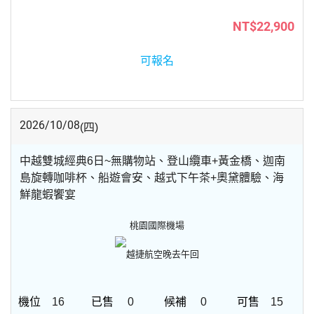
NT$22,900
可報名
2026/10/08
(四)
中越雙城經典6日~無購物站、登山纜車+黃金橋、迦南
島旋轉咖啡杯、船遊會安、越式下午茶+奧黛體驗、海
鮮龍蝦饗宴
桃園國際機場
越捷航空
晚去午回
16
0
0
15