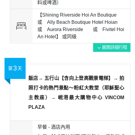
料或啤酒）
【Shining Riverside Hoi An Boutique
或 Ally Beach Boutique Hotel Hoian
或 Aurora Riverside 或 Fivitel Hoi
An Hotel】 或
同級
展開詳細行程
expand_more
3
第
天
飯店→ 五行山【含向上登高觀景電梯】→ 拍
照打卡的熱門景點～粉紅大教堂（耶穌聖心
主教座）→ 峴港最大購物中心 VINCOM
PLAZA
早餐 -
酒店內用