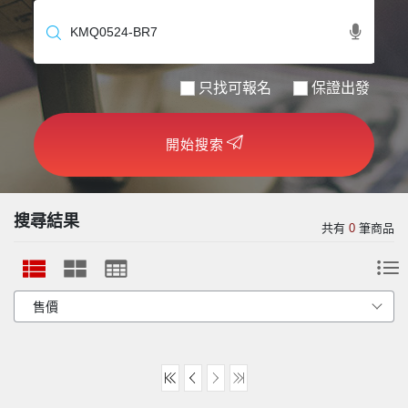
世界臻旅
中東非洲
只找可報名
保證出發
歐洲之旅
開始搜索
頂尖世界
二人成行
搜尋結果
共有
0
筆商品