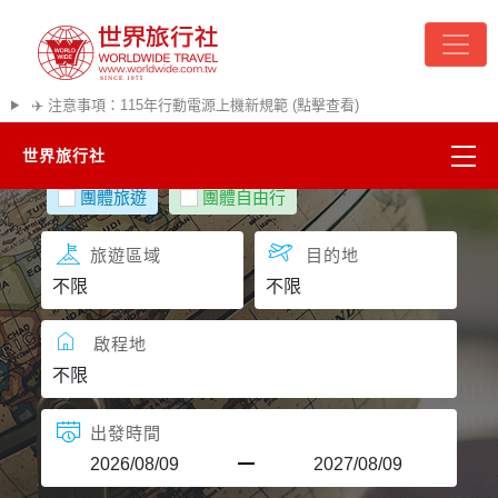
✈️ 注意事項：115年行動電源上機新規範 (點擊查看)
世界旅行社
團體旅遊
團體自由行
精彩越南
旅遊區域
目的地
熱門韓國
超夯日本
啟程地
悠遊美加
出發時間
遊輪河輪