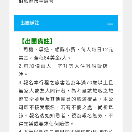
伯旅遊市場展會
出團備註
【出團備註】
1.司機、導遊、領隊小費，每人每日12元
美金，全程84美金/人。
2.可加價兩人一室升等入住帆船飯店一
晚。
3.報名本行程之旅客若為年滿70歲以上且
無家人或友人同行者，為考量該旅客之旅
遊安全並顧及其他團員的旅遊權益，本公
司恕不接受報名，若有不便之處，尚祈鑑
諒。報名後始知悉者，視為報名無效，不
得異議或要求任何賠償。