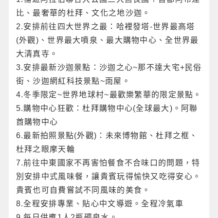
比、最奢華的杜拜、文化之地沙迦。
2.安排前往四大世界之最：哈裡發塔-世界最高塔
(外觀)、世界最大噴泉、最大購物中心、全世界最
大清真寺。
3.安排最新沙迦景點：沙迦之心~那不達大宅+民俗
街、沙迦網紅科技景點~雨屋。
4.冬季限定~世界地球村~最歡樂繁華的限定景點。
5.購物中心狂歡：杜拜購物中心(全球最大)。阿聯
酋購物中心
6.最新拍照景點(外觀)：未來博物館、杜拜之框、
杜拜之眼摩天輪
7.前往中東國家不再害怕餐食不合味口的問題，特
別安排中式風味餐，讓貴賓玩得愉快又吃得安心。
貴賓也可自費嘗試不同風味的美食。
8.全程安排專業、貼心中文導遊。全程冷氣車
9.每日供應1人2瓶礦泉水。