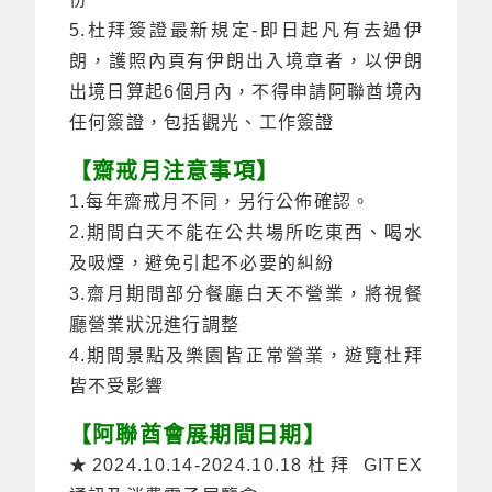
5.杜拜簽證最新規定-即日起凡有去過伊
朗，護照內頁有伊朗出入境章者，以伊朗
出境日算起6個月內，不得申請阿聯酋境內
任何簽證，包括觀光、工作簽證
【齋戒月注意事項】
1.每年齋戒月不同，另行公佈確認。
2.期間白天不能在公共場所吃東西、喝水
及吸煙，避免引起不必要的糾紛
3.齋月期間部分餐廳白天不營業，將視餐
廳營業狀況進行調整
4.期間景點及樂園皆正常營業，遊覽杜拜
皆不受影響
【阿聯酋會展期間日期】
★2024.10.14-2024.10.18杜拜 GITEX