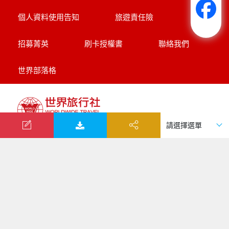
個人資料使用告知
旅遊責任險
招募菁英
刷卡授權書
聯絡我們
世界部落格
世界旅行社股份有限公司
綜合旅遊業：交觀綜2117號
品保協會會員：品保北0752號
統一編號：52343132
代表人：黃奕鋒
聯絡人：洪睿妍
台北總公司