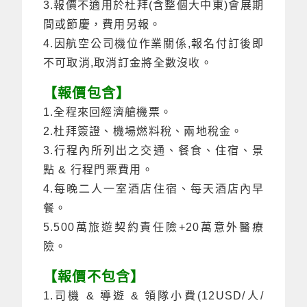
3.報價不適用於杜拜(含整個大中東)會展期
間或節慶，費用另報。
4.因航空公司機位作業關係,報名付訂後即
不可取消,取消訂金將全數沒收。
【報價包含】
1.全程來回經濟艙機票。
2.杜拜簽證、機場燃料稅、兩地稅金。
3.行程內所列出之交通、餐食、住宿、景
點 & 行程門票費用。
4.每晚二人一室酒店住宿、每天酒店內早
餐。
5.500萬旅遊契約責任險+20萬意外醫療
險。
【報價不包含】
1.司機 & 導遊 & 領隊小費(12USD/人/