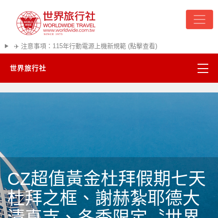
✈️ 注意事項：115年行動電源上機新規範 (點擊查看)
世界旅行社
精彩越南
熱門韓國
超夯日本
CZ超值黃金杜拜假期七天
悠遊美加
杜拜之框、謝赫紮耶德大
遊輪河輪
清真寺、冬季限定〝世界