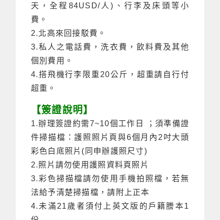
天，全程84USD/人)、行李及床頭等小
費。
2.北高來回接駁費。
3.私人之電話費，洗衣費，飲料費及其他
個別費用。
4.搭飛機行李限重20公斤，超重請自行付
超重。
【簽證說明】
1.辦理簽證約需7~10個工作日 ；須準備證
件掃描檔：護照照片頁與6個月內2吋大頭
彩色白底照片(同申辦護照尺寸)
2.照片請勿使用護照資料頁照片
3.彩色掃描檔請勿使用手機拍照檔，若無
法給予清楚掃描檔，請附上正本
4.未滿21歲者須付上英文版的戶籍謄本1
份