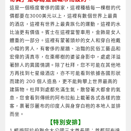
這是一個極度奢侈的國家，這裡種植每一棵樹的代
價都要在3000美元以上，這裡有數個世界上最貴
的酒店，這裡有世界上最貴族化的運動，這裡的水
比油更有價值。賓士在這裡當警車用，金飾是女人
體重的一部分。這裡有蒙著頭紗的女人和穿白袍戴
小帽的男人，有奢侈的屋牆、冶豔的民俗工藝品和
宏偉的清真寺，在棗椰樹的婆娑身影中，處處洋溢
著醉人的異國情調。除了杜拜，您不可能在其他地
方再找到七星級酒店，亦不可能看到依據各國形狀
而建的 200 個人造島，更不能夠攀上世界最高的
建築物。杜拜到處都充滿生氣，散發著大都會的氣
息，您會看到傳統的阿布拉船上載著各式各樣的旅
客，裹著莎麗布的印度人與身穿白袍的本地人並排
而坐。
【特別安排】
1.暢遊阿拉伯聯合大公國三大酋長國：首都阿布達