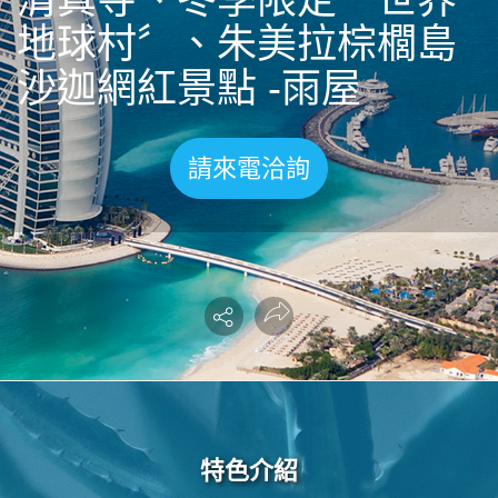
世界臻旅
地球村〞、朱美拉棕櫚島
沙迦網紅景點 -⾬屋
中東非洲
歐洲之旅
請來電洽詢
頂尖世界
二人成行
特色介紹