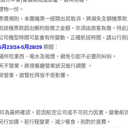
整個大中東)會展期間或節慶，費用另報。
禮物一份。
票價規則，本團機票一經開出若取消，將損失全額機票款，
如該機票款超出解約賠償之金額，亦須由旅客負擔。特此提
公司機型時間可能會有所變動。正確航班時間，請以行前
5月23/24-5月28/29
期間：
共場所吃東西、喝水及吸煙，避免引起不必要的糾紛
。
白天不營業，將視餐廳營業狀況進行調整
。
正常營業，遊覽杜拜皆不受影響
。
司為最終確認。若因航空公司或不可抗力因素，變動航
另行加價。若行程變更、減少餐食，則酌於退費。