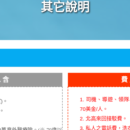
其它說明
包 含
費
1. 司機、導遊、領
室
)
。
70美金/人。
。
2. 北高來回接駁費。
3. 私人之電話費，