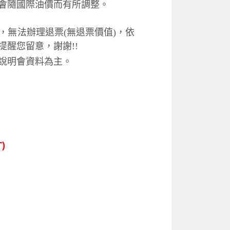
會隨國際油價而有所調整。
無法辦理退票(無退票價值)，依
醒您留意，謝謝!!
說明會資料為主。
)