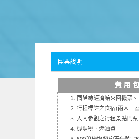
團票說明
費 用 
1. 國際線經濟艙來回機票
。
2. 行程標註之食宿
(
兩人一
3. 入內參觀之行程景點門票
4. 機場稅、燃油費
。