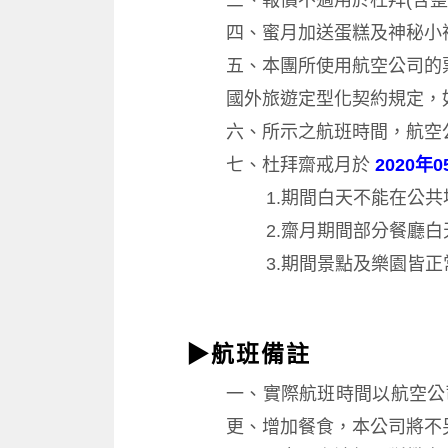
三、
報價不適用於杜拜(含
四、
蜜月加送蛋糕及神秘小
五、
本團所使用航空公司的
國外旅遊定型化契約規定，
六、
所示之航班時間，航空
七
、
杜拜齋戒月於
2020年0
1.期間白天不能在公
2.齋月期間部分餐廳
3.期間景點及樂園皆
▶航班備註
一、
實際航班時間以航空公
更、增加餐食，本公司將不