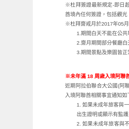
※杜拜簽證最新規定-即日
酋境內任何簽證，包括觀光
※杜拜齋戒月於2017年05月2
1.期間白天不能在公
2.齋月期間部分餐廳
3.期間景點及樂園皆
※未年滿 18 周歲入境阿聯
近期阿拉伯聯合大公國(阿聯酋)
入境阿聯酋相關事宜通知如
1. 如果未成年旅客
出生證明或顯示有監護
2. 如果未成年旅客