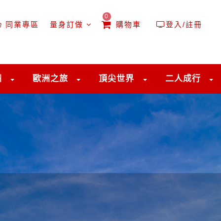
0
同業專區
量身訂做
購物車
登入/註冊
洲
歐洲之旅
頂尖世界
二人成行