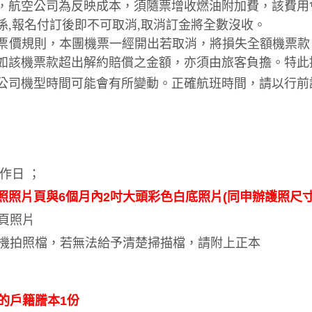
，航空公司為反映成本，須隨票增收燃油附加費，該費用
係,報名付訂後即不可取消,取消訂金將全數沒收。
票價規則，本團機票一經開出若取消，將損失全額機票款，
如該機票款超出解約賠償之金額，亦須由旅客負擔。特此提
公司機型時間可能會有所變動。正確航班時間，請以行前
作日 ；
照照片頁與6個月內2吋大頭彩色白底照片(同申辦護照尺寸
料頁照片
手機拍照檔，若無法給予清楚掃描檔，請附上正本
的戶籍謄本1份