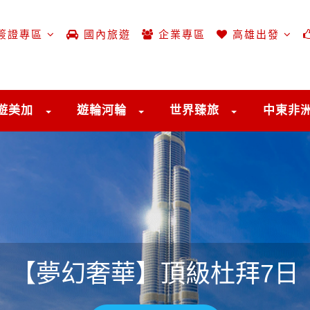
簽證專區
國內旅遊
企業專區
高雄出發
遊美加
遊輪河輪
世界臻旅
中東非
【夢幻奢華】頂級杜拜7日