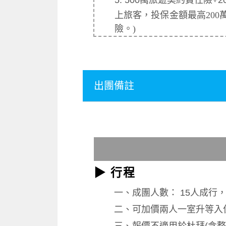
5.
500萬旅遊契約責任險+
上旅客，投保金額最高200
險。)
出團備註
▶ 行程
一、
成團人數： 15人成行
二、
​可加價兩人一室升等