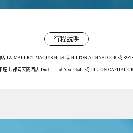
行程說明
酒店
JW MARRIOT MAQUIS Hotel 或 HILTON AL HABTOOR 或 SW
天闕酒店 Dusit Thani Abu Dhabi 或 HILTON CAPITAL G