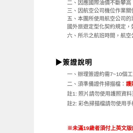
二、因應國際油價不斷攀高
三、因航空公司機位作業關
五
、
本團所使用航空公司的
國外旅遊定型化契約規定，
六、
所示之航班時間，航空
▶簽證說明
一
、
辦理簽證約需7~10個工
二
、
須準備證件掃描檔：
護
註1: 照片請勿使用護照資
註2: 彩色掃描檔請勿使用
※
未滿19歲者須付上英文版