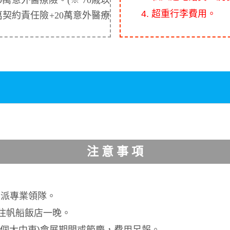
20萬意外醫療險。
(※ 70歳以
4. 超重行李費用。
萬契約責任險+20萬意外醫療
注 意 事 項
，派專業領隊。
入住帆船飯店一晚。