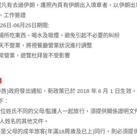
起凡有去過伊朗，護照內頁有伊朗出入境章者，以伊朗出
、工作簽證
6日-06月25日期間:
共場所吃東西、喝水及吸煙，避免引起不必要的糾紛
白天不營業，將視餐廳營業狀況進行調整
正常營業，遊覽杜拜皆不受影響
酋
政府發出通知，新政策已於 2018 年 6 月 1 日生效，
下：
與一位姓氏不同的父母/監護人一起旅行，須提供關係證明
人姓名的其他文件。
與不是父母的成年旅客(年滿18周歲及已上)同行，則必須