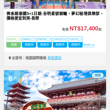
佛系遊泰國5+1日遊-全明星號遊輪、夢幻秘境俱樂部、
價格便宜到哭-長榮
NT$17,400
售價
起
08/18(二)
09/01(二)
09/29(二)
10/10(六)
10/13(二)
候補
熱銷中
熱銷中
熱銷中
熱銷中
more
出發地：桃園國際機場
航班資訊
團體
6
天