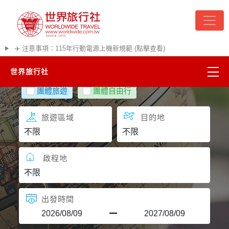
✈️ 注意事項：115年行動電源上機新規範 (點擊查看)
世界旅行社
團體旅遊
團體自由行
精彩越南
旅遊區域
目的地
熱門韓國
超夯日本
啟程地
悠遊美加
出發時間
遊輪河輪