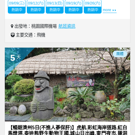
09/09(三)
09/12(六)
09/13(日)
09/19(六)
09/26(六)
熱銷中
熱銷中
熱銷中
熱銷中
熱銷中
more
出發地：桃園國際機場
航班資訊
主要交通：飛機
團體
5
天
【暢遊濟州5日(不進人蔘保肝)】虎航.彩虹海岸道路.紅白
馬燈塔.泰迪熊野生動物王國.城山日出峰.東門夜市.蓮洞