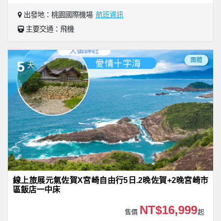
出發地：桃園國際機場
航班資訊
主要交通：飛機
團體
5
天
線上旅展元氣佐賀X宮崎自由行5日.2晚佐賀+2晚宮崎市
區飯店一中床
NT$16,999
售價
起