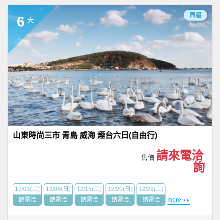
團體
6
天
山東時尚三市 青島 威海 煙台六日(自由行)
請來電洽
售價
詢
12/01(二)
12/06(日)
12/15(二)
12/20(日)
12/29(二)
請電洽
請電洽
請電洽
請電洽
請電洽
more