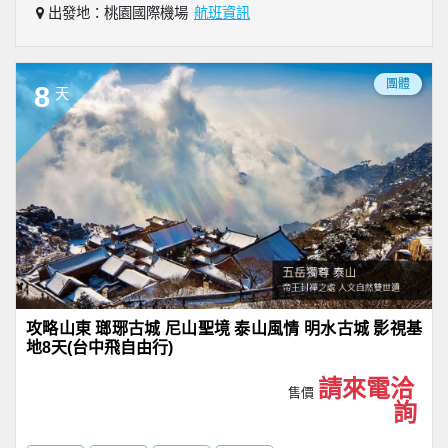
出發地：桃園國際機場
航班資訊
團體
8
天
攻略山東 瑯琊古城 尼山聖境 泰山風情 明水古城 影視基
地8天(台中飛自由行)
請來電洽
售價
詢