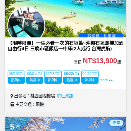
【限時限量】一生必看一次的石垣藍~沖繩石垣島機加酒
自由行4日.三晚市區飯店一中床(2人成行.台灣虎航)
NT$13,900
售價
起
08/25(二)
09/01(二)
09/08(二)
09/22(二)
09/29(二)
熱銷中
熱銷中
熱銷中
熱銷中
熱銷中
more
出發地：桃園國際機場
航班資訊
主要交通：飛機
團體
5
天