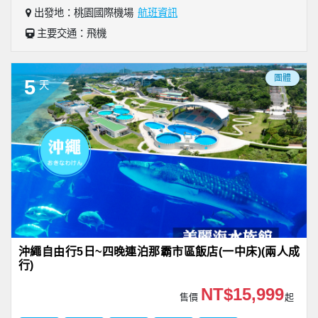
出發地：桃園國際機場
航班資訊
主要交通：飛機
團體
5
天
沖繩自由行5日~四晚連泊那霸市區飯店(一中床)(兩人成
行)
NT$15,999
售價
起