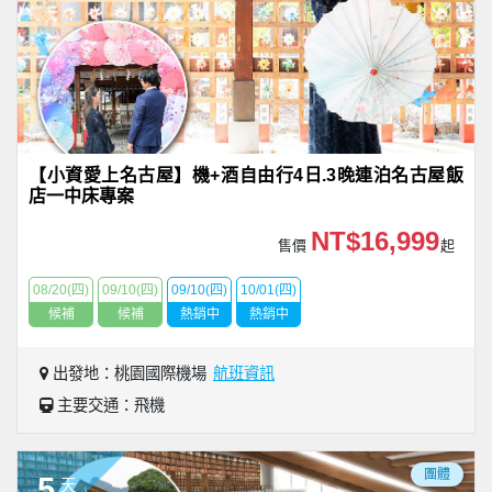
【小資愛上名古屋】機+酒自由行4日.3晚連泊名古屋飯
店一中床專案
NT$16,999
售價
起
08/20(四)
09/10(四)
09/10(四)
10/01(四)
候補
候補
熱銷中
熱銷中
出發地：桃園國際機場
航班資訊
主要交通：飛機
團體
5
天