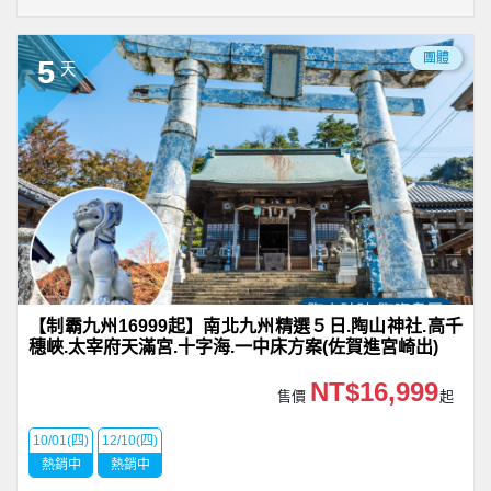
團體
5
天
【制霸九州16999起】南北九州精選５日.陶山神社.高千
穗峽.太宰府天滿宮.十字海.一中床方案(佐賀進宮崎出)
NT$16,999
售價
起
10/01(四)
12/10(四)
熱銷中
熱銷中