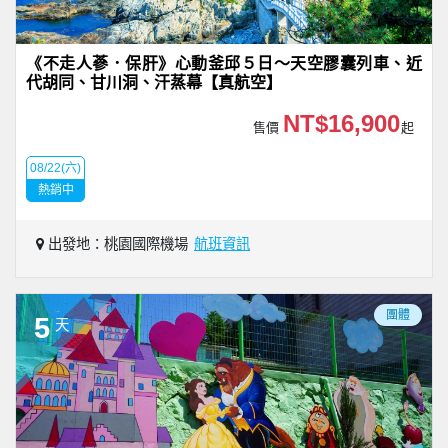
《不走人蔘．保肝》心動釜邱５日～天空膠囊列車、近
代胡同、甘川洞、汗蒸幕【真航空】
NT$16,900
售價
起
08/22(六)
熱銷中
出發地：桃園國際機場
航班資訊
團體
5
天