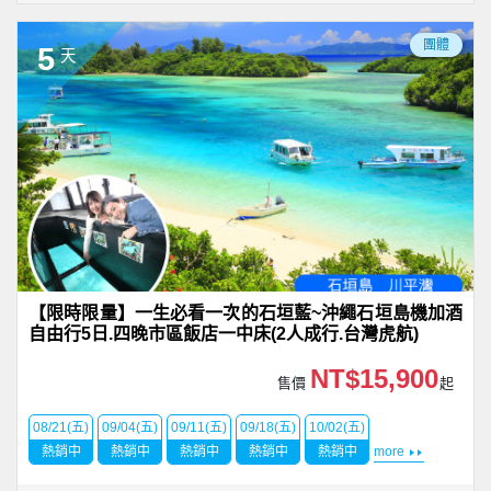
團體
5
天
【限時限量】一生必看一次的石垣藍~沖繩石垣島機加酒
自由行5日.四晚市區飯店一中床(2人成行.台灣虎航)
NT$15,900
售價
起
08/21(五)
09/04(五)
09/11(五)
09/18(五)
10/02(五)
熱銷中
熱銷中
熱銷中
熱銷中
熱銷中
more