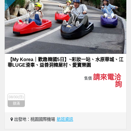
【My Korea｜歡趣韓國5日】~彩妝一站、水原華城、江
華LUGE滑車、益善洞韓屋村、愛寶樂園
請來電洽
售價
詢
08/30(日)
額滿
出發地：桃園國際機場
航班資訊