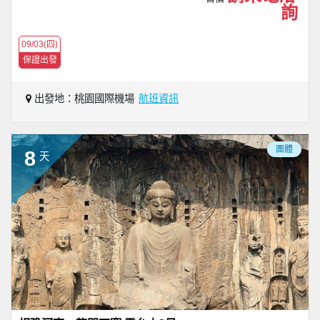
詢
09/03(四)
保證出發
出發地：桃園國際機場
航班資訊
團體
8
天