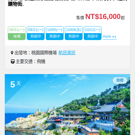
購物街.
NT$16,000
售價
起
08/31(一)
09/21(一)
10/05(一)
10/09(五)
10/12(一)
候補
熱銷中
熱銷中
熱銷中
熱銷中
more
出發地：桃園國際機場
航班資訊
主要交通：飛機
團體
5
天