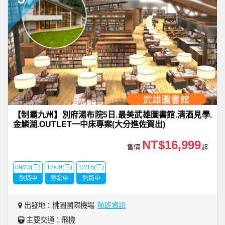
【制霸九州】別府湯布院5日.最美武雄圖書館.清酒見學.
金鱗湖.OUTLET一中床專案(大分進佐賀出)
NT$16,999
售價
起
09/23(三)
12/09(三)
12/16(三)
熱銷中
熱銷中
熱銷中
出發地：桃園國際機場
航班資訊
主要交通：飛機