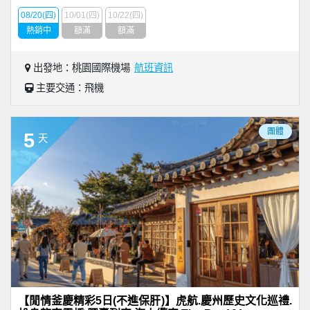
08/20(四)
10/01(四)
10/22(四)
熱銷中
額滿
額滿
出發地：桃園國際機場
航班資訊
主要交通：飛機
團體
5
天
【閒情釜慶精彩5日(不進保肝)】虎航.慶州歷史文化巡禮.