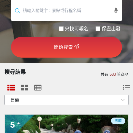
世界臻旅
中東非洲
只找可報名
保證出發
歐洲之旅
開始搜索
頂尖世界
二人成行
搜尋結果
共有
583
筆商品
團體
5
天