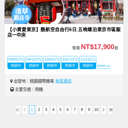
【小資愛東京】酷航空自由行6日.五晚連泊東京市區飯
店一中床
NT$17,900
售價
起
09/05(六)
09/12(六)
10/03(六)
10/17(六)
12/23(三)
熱銷中
熱銷中
熱銷中
熱銷中
熱銷中
more
出發地：桃園國際機場
航班資訊
主要交通：飛機
1
2
3
4
5
6
7
8
9
10