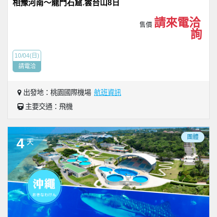
相豫河南～龍門石窟.雲台山8日
請來電洽
售價
詢
10/04(日)
請電洽
出發地：桃園國際機場
航班資訊
主要交通：飛機
團體
4
天