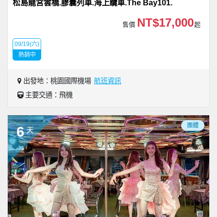
松島龍宮雲橋.膠囊列車.海上纜車.The Bay101.
NT$17,000
售價
起
09/19(六)
熱銷中
出發地：桃園國際機場
航班資訊
主要交通：飛機
團體
6
天