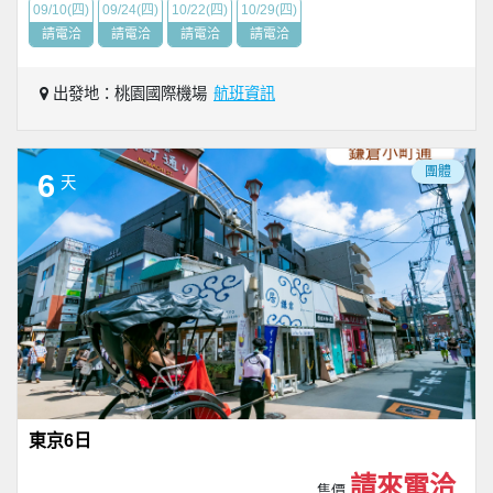
09/10(四)
09/24(四)
10/22(四)
10/29(四)
請電洽
請電洽
請電洽
請電洽
出發地：桃園國際機場
航班資訊
團體
6
天
東京6日
請來電洽
售價