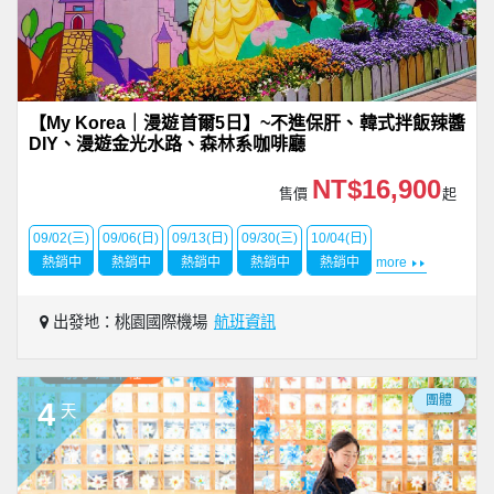
【My Korea｜漫遊首爾5日】~不進保肝、韓式拌飯辣醬
DIY、漫遊金光水路、森林系咖啡廳
NT$16,900
售價
起
09/02(三)
09/06(日)
09/13(日)
09/30(三)
10/04(日)
熱銷中
熱銷中
熱銷中
熱銷中
熱銷中
more
出發地：桃園國際機場
航班資訊
團體
4
天