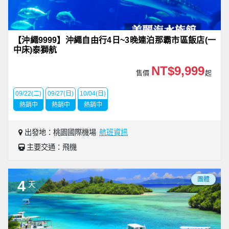
【沖繩9999】沖繩自由行4日~3晚連泊那霸市區飯店(一
中床)泰獅航
NT$9,999
售價
起
09/22(二)
09/27(日)
10/04(日)
熱銷中
熱銷中
熱銷中
出發地：桃園國際機場
航班資訊
主要交通：飛機
團體
4
天