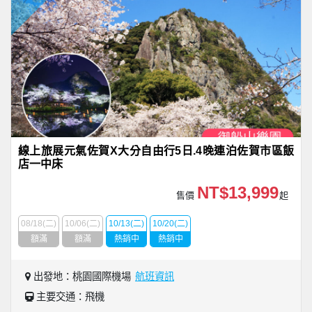
線上旅展元氣佐賀X大分自由行5日.4晚連泊佐賀市區飯
店一中床
NT$13,999
售價
起
08/18(二)
10/06(二)
10/13(二)
10/20(二)
額滿
額滿
熱銷中
熱銷中
出發地：桃園國際機場
航班資訊
主要交通：飛機