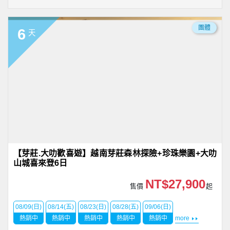
團體
6
天
【芽莊.大叻歡喜遊】越南芽莊森林探險+珍珠樂園+大叻
山城喜來登6日
NT$27,900
售價
起
08/09(日)
08/14(五)
08/23(日)
08/28(五)
09/06(日)
熱銷中
熱銷中
熱銷中
熱銷中
熱銷中
more