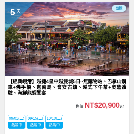
團體
5
天
【經典峴港】越捷4星中越雙城5日~無購物站、巴拿山纜
車+佛手橋、迦南島、會安古鎮、越式下午茶+奧黛體
驗、海鮮龍蝦饗宴
NT$20,900
售價
起
09/01(二)
09/15(二)
10/13(二)
熱銷中
熱銷中
熱銷中