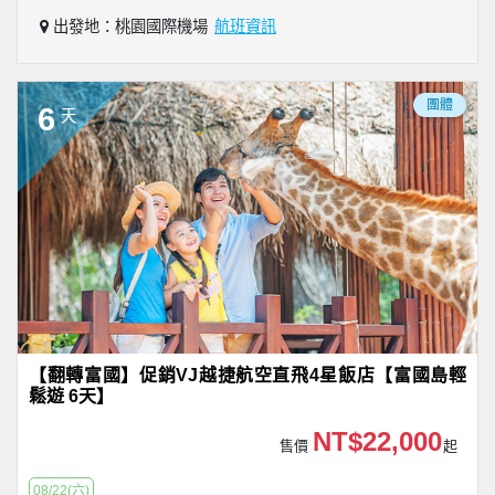
出發地：桃園國際機場
航班資訊
團體
6
天
【翻轉富國】促銷VJ越捷航空直飛4星飯店【富國島輕
鬆遊 6天】
NT$22,000
售價
起
08/22(六)