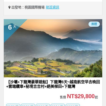
出發地：桃園國際機場
航班資訊
團體
6
天
【沙壩+下龍灣豪華遊船】下龍灣6天~越南航空早去晚回
+雲端纜車+秘境吉吉村+絕美梯田+下龍灣
NT$29,800
售價
起