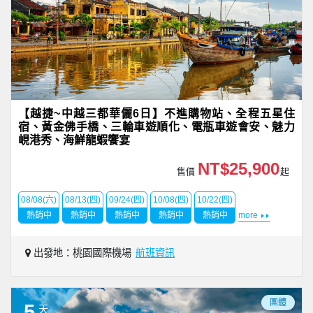
【越捷~中越三都華儷6日】不進購物站、全程五星住
宿、黃金佛手橋、三輪車遊順化、電瓶車遊會安、魅力
峴港秀、海鮮龍蝦饗宴
NT$25,900
售價
起
08/08(六)
08/13(四)
09/24(四)
10/08(四)
10/22(四)
熱銷中
熱銷中
熱銷中
熱銷中
熱銷中
more
出發地：桃園國際機場
航班資訊
團體
5
天