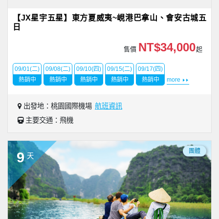
【JX星宇五星】東方夏威夷~峴港巴拿山、會安古城五
日
NT$34,000
售價
起
09/01(二)
09/08(二)
09/10(四)
09/15(二)
09/17(四)
熱銷中
熱銷中
熱銷中
熱銷中
熱銷中
more
出發地：桃園國際機場
航班資訊
主要交通：飛機
團體
9
天