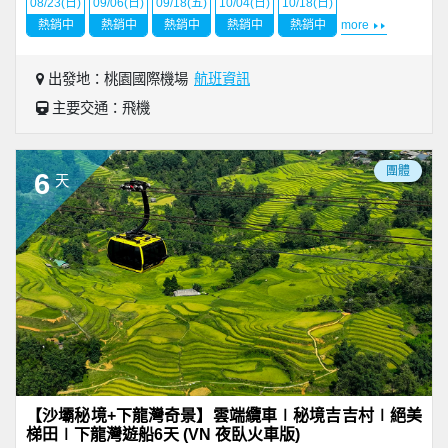
08/23(日)
09/06(日)
09/18(五)
10/04(日)
10/18(日)
熱銷中
熱銷中
熱銷中
熱銷中
熱銷中
more
出發地：桃園國際機場
航班資訊
主要交通：飛機
團體
6
天
【沙壩秘境+下龍灣奇景】雲端纜車∣秘境吉吉村∣絕美
梯田∣下龍灣遊船6天 (VN 夜臥火車版)