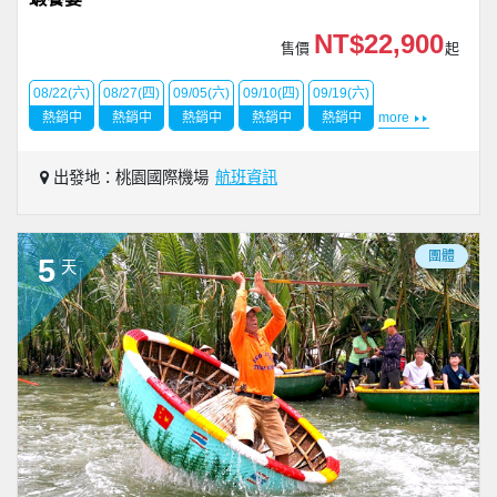
NT$22,900
售價
起
08/22(六)
08/27(四)
09/05(六)
09/10(四)
09/19(六)
熱銷中
熱銷中
熱銷中
熱銷中
熱銷中
more
出發地：桃園國際機場
航班資訊
團體
5
天