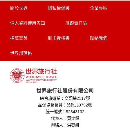
關於世界
隱私權保護
企業專區
個人資料使用告知
旅遊責任險
招募菁英
刷卡授權書
聯絡我們
世界部落格
世界旅行社股份有限公司
綜合旅遊業：交觀綜2117號
品保協會會員：品保北0752號
統一編號：52343132
代表人：黃奕鋒
聯絡人：洪睿妍