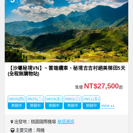
【沙壩秘境VN】~ 雲端纜車、秘境吉吉村絕美梯田5天
(全程無購物站)
NT$27,500
售價
起
08/20(四)
08/25(二)
08/28(五)
09/02(三)
09/11(五)
熱銷中
熱銷中
熱銷中
熱銷中
熱銷中
more
出發地：桃園國際機場
航班資訊
主要交通：飛機