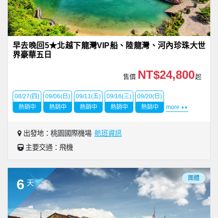
早去晚回5★北越下龍灣VIP船、陸龍灣、河內珍珠大世
界豪華五日
NT$24,800
售價
起
08/27(四)
09/06(日)
09/11(五)
09/16(三)
09/20(日)
熱銷中
熱銷中
熱銷中
熱銷中
熱銷中
more
出發地：桃園國際機場
航班資訊
主要交通：飛機
團體
6
天