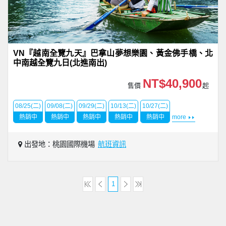
VN『越南全覽九天』巴拿山夢想樂園、黃金佛手橋、北
中南越全覽九日(北進南出)
NT$40,900
售價
起
08/25(二)
09/08(二)
09/29(二)
10/13(二)
10/27(二)
熱銷中
熱銷中
熱銷中
熱銷中
熱銷中
more
出發地：桃園國際機場
航班資訊
1