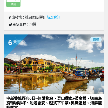
候補
出發地：桃園國際機場
航班資訊
主要交通：飛機
團體
6
天
中越雙城經典6日~無購物站、登山纜車+黃金橋、迦南島
旋轉咖啡杯、船遊會安、越式下午茶+奧黛體驗、海鮮龍
蝦饗宴