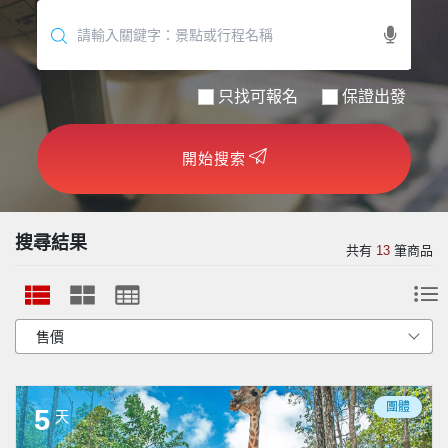
世界臻旅
中東非洲
只找可報名
保證出發
歐洲之旅
開始搜索
頂尖世界
二人成行
搜尋結果
共有
13
筆商品
團體
5
天