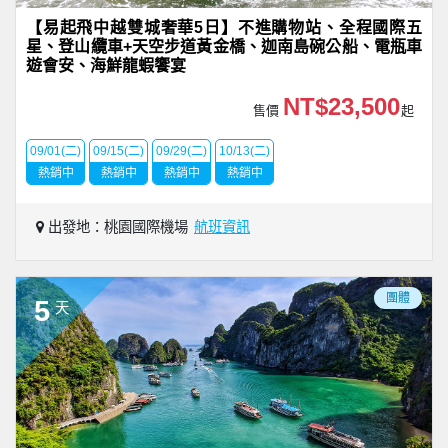
【易起飛中越雙城奢華5日】不進購物站、全程國際五
星、登山纜車+天空步道黃金橋、迦南島碗公船、電瓶車
遊會安、海鮮龍蝦饗宴
NT$23,500
售價
起
09/01(二)
09/15(二)
09/29(二)
10/13(二)
熱銷中
熱銷中
熱銷中
熱銷中
出發地：桃園國際機場
航班資訊
團體
5
天