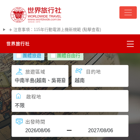
✈️ 注意事項：115年行動電源上機新規範 (點擊查看)
世界旅行社
團體旅遊
團體自由行
精彩越南
旅遊區域
目的地
熱門韓國
超夯日本
啟程地
悠遊美加
出發時間
遊輪河輪