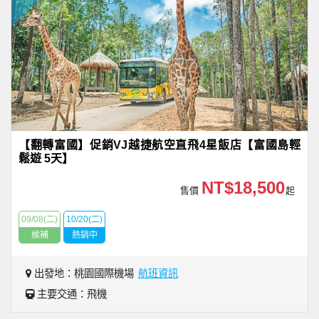
【翻轉富國】促銷VJ越捷航空直飛4星飯店【富國島輕
鬆遊 5天】
NT$18,500
售價
起
09/08(二)
10/20(二)
候補
熱銷中
出發地：桃園國際機場
航班資訊
主要交通：飛機