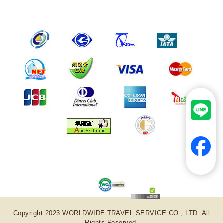
Copyright 2023 WORLDWIDE TRAVEL SERVICE CO., LTD. All
Rights Reserved.