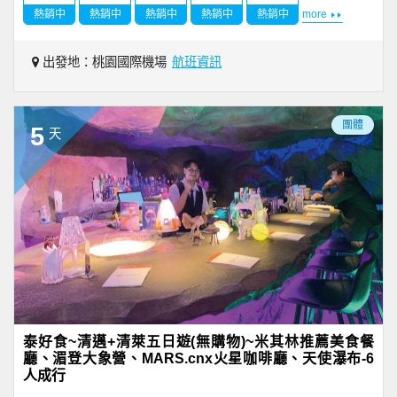
熱銷中
熱銷中
熱銷中
熱銷中
熱銷中
more
出發地：桃園國際機場
航班資訊
團體
5
天
泰好食~清邁+清萊五日遊(無購物)~米其林推薦美食餐
廳、湄登大象營、MARS.cnx火星咖啡廳、天使瀑布-6
人成行