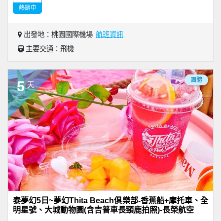
熱銷中
出發地：桃園國際機場
航班資訊
主要交通：飛機
團體
5
天
泰夢幻5日~夢幻Thita Beach俱樂部-香蕉船+摩托車、全
明星號、大城動物園(含吉普車長頸鹿拍照)-長榮航空