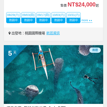
NT$24,000
售價
起
08/29(六)
09/03(四)
09/17(四)
10/03(六)
10/31(六)
熱銷中
熱銷中
熱銷中
熱銷中
熱銷中
more
出發地：桃園國際機場
航班資訊
團體
5
天