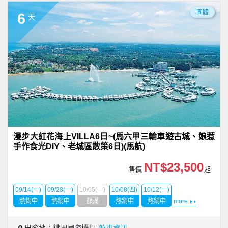
團體
6
天
漫步大紅花海上VILLA6日~(馬六甲三輪車遊古城、娘惹
手作食光DIY、老城區散策6日)(馬航)
NT$23,500
售價
起
09/14(一)
09/28(一)
10/05(一)
10/08(四)
10/12(一)
熱銷中
熱銷中
額滿
熱銷中
熱銷中
more