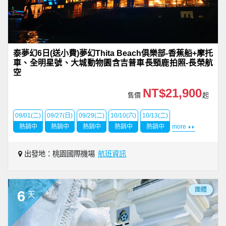
泰夢幻6日(送小費)夢幻Thita Beach俱樂部-香蕉船+摩托
車、全明星號、大城動物園含吉普車長頸鹿拍照-長榮航
空
NT$21,900
售價
起
09/01(二)
09/27(日)
09/29(二)
10/10(六)
10/13(二)
熱銷中
熱銷中
熱銷中
熱銷中
熱銷中
more
出發地：桃園國際機場
航班資訊
團體
6
天