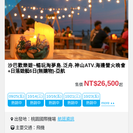
沙巴歡樂遊~暢玩淘夢島.泛舟.神山ATV.海邊營火晚會
+日落遊艇6日(無購物)-亞航
NT$26,500
售價
起
09/25(五)
10/14(三)
10/16(五)
10/21(三)
10/23(五)
熱銷中
熱銷中
熱銷中
熱銷中
熱銷中
more
出發地：桃園國際機場
航班資訊
主要交通：飛機