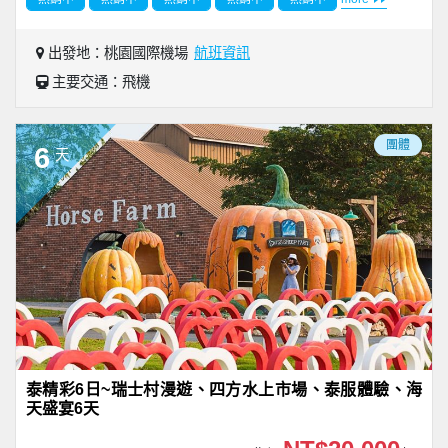
出發地：桃園國際機場
航班資訊
主要交通：飛機
團體
6
天
泰精彩6日~瑞士村漫遊、四方水上市場、泰服體驗、海
天盛宴6天