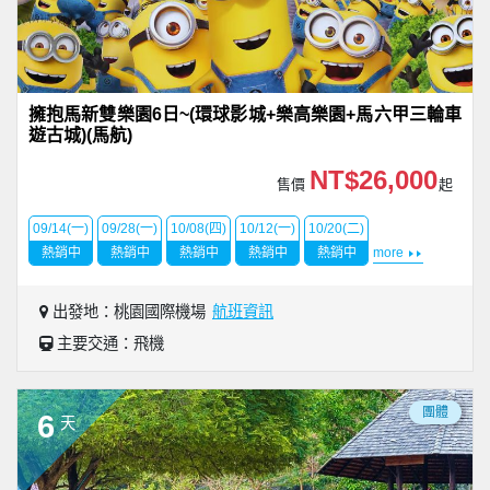
擁抱馬新雙樂園6日~(環球影城+樂高樂園+馬六甲三輪車
遊古城)(馬航)
NT$26,000
售價
起
09/14(一)
09/28(一)
10/08(四)
10/12(一)
10/20(二)
熱銷中
熱銷中
熱銷中
熱銷中
熱銷中
more
出發地：桃園國際機場
航班資訊
主要交通：飛機
團體
6
天