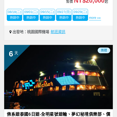
NT$20,000
售價
起
08/18(二)
09/01(二)
09/15(二)
09/27(日)
09/29(二)
熱銷中
熱銷中
熱銷中
熱銷中
熱銷中
more
出發地：桃園國際機場
航班資訊
團體
6
天
佛系遊泰國6日遊-全明星號遊輪、夢幻秘境俱樂部、價