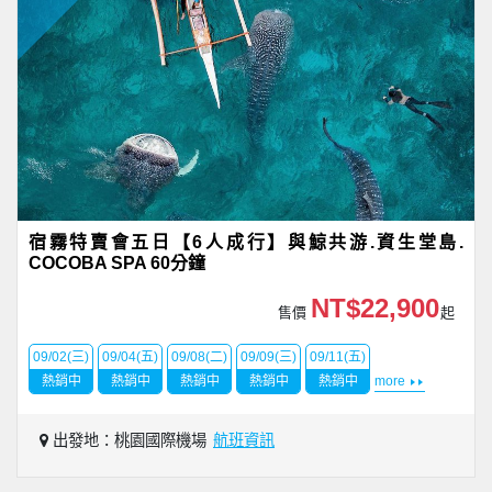
宿霧特賣會五日【6人成行】與鯨共游.資生堂島.
COCOBA SPA 60分鐘
NT$22,900
售價
起
09/02(三)
09/04(五)
09/08(二)
09/09(三)
09/11(五)
熱銷中
熱銷中
熱銷中
熱銷中
熱銷中
more
出發地：桃園國際機場
航班資訊