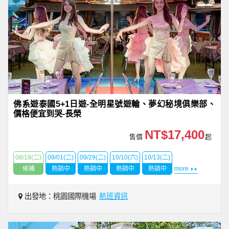
佛系遊泰國5+1日遊-全明星號遊輪、夢幻秘境俱樂部、
價格便宜到哭-長榮
NT$17,400
售價
起
08/18(二)
09/01(二)
09/29(二)
10/10(六)
10/13(二)
候補
熱銷中
熱銷中
熱銷中
熱銷中
more
出發地：桃園國際機場
航班資訊