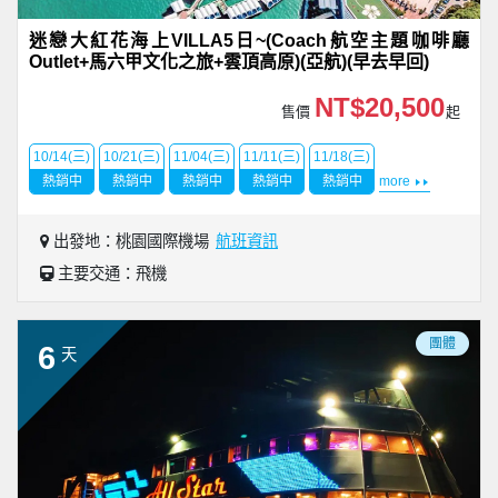
迷戀大紅花海上VILLA5日~(Coach航空主題咖啡廳
Outlet+馬六甲文化之旅+雲頂高原)(亞航)(早去早回)
NT$20,500
售價
起
10/14(三)
10/21(三)
11/04(三)
11/11(三)
11/18(三)
熱銷中
熱銷中
熱銷中
熱銷中
熱銷中
more
出發地：桃園國際機場
航班資訊
主要交通：飛機
團體
6
天