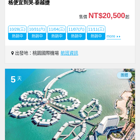
格便宜到哭-泰越捷
NT$20,500
售價
起
10/28(三)
10/31(六)
11/04(三)
11/07(六)
11/11(三)
熱銷中
熱銷中
熱銷中
熱銷中
熱銷中
more
出發地：桃園國際機場
航班資訊
團體
5
天