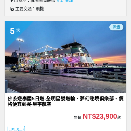
出發地：桃園國際機場
航班資訊
主要交通：飛機
團體
5
天
佛系遊泰國5日遊-全明星號遊輪、夢幻秘境俱樂部、價
格便宜到哭-星宇航空
NT$23,900
售價
起
10/13(二)