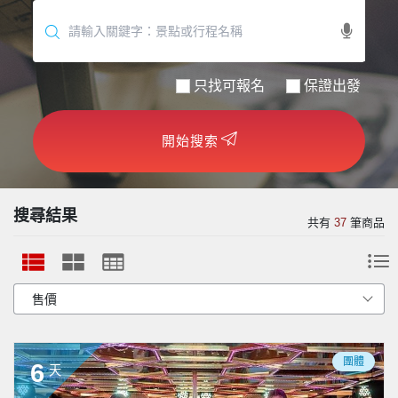
世界臻旅
中東非洲
只找可報名
保證出發
歐洲之旅
開始搜索
頂尖世界
二人成行
搜尋結果
共有
37
筆商品
團體
6
天