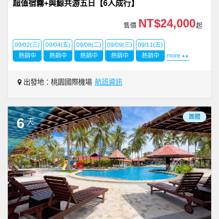
超值宿霧+與鯨共游五日【6人成行】
NT$24,000
售價
起
09/02(三)
09/04(五)
09/08(二)
09/09(三)
09/11(五)
熱銷中
熱銷中
熱銷中
熱銷中
熱銷中
more
出發地：桃園國際機場
航班資訊
團體
6
天