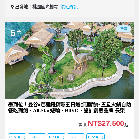
出發地：桃園國際機場
航班資訊
團體
5
天
泰到位！曼谷x芭達雅精彩五日遊(無購物)~五星火鍋自助
餐吃到飽、All Star遊輪、BIG C、設計創意品牌-長榮
NT$27,500
售價
起
09/28(一)
11/02(一)
11/09(一)
11/16(一)
11/23(一)