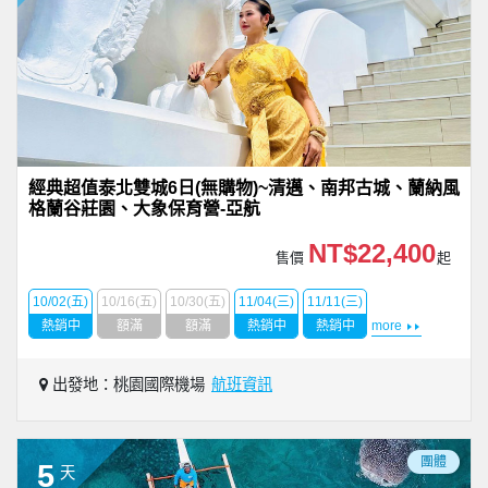
經典超值泰北雙城6日(無購物)~清邁、南邦古城、蘭納風
格蘭谷莊園、大象保育營-亞航
NT$22,400
售價
起
10/02(五)
10/16(五)
10/30(五)
11/04(三)
11/11(三)
熱銷中
額滿
額滿
熱銷中
熱銷中
more
出發地：桃園國際機場
航班資訊
團體
5
天