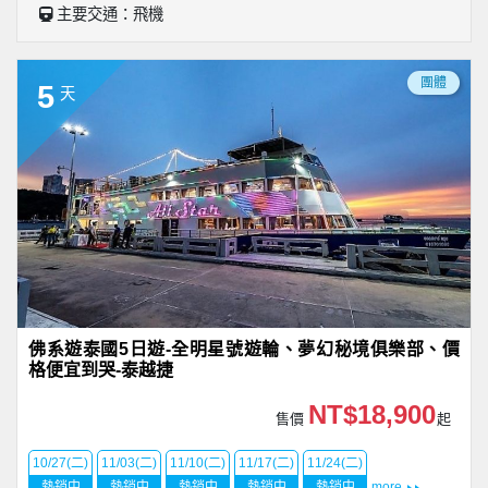
主要交通：飛機
團體
5
天
佛系遊泰國5日遊-全明星號遊輪、夢幻秘境俱樂部、價
格便宜到哭-泰越捷
NT$18,900
售價
起
10/27(二)
11/03(二)
11/10(二)
11/17(二)
11/24(二)
熱銷中
熱銷中
熱銷中
熱銷中
熱銷中
more