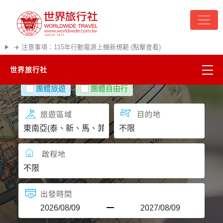
✈️ 注意事項：115年行動電源上機新規範 (點擊查看)
世界旅行社
團體旅遊
團體自由行
精彩越南
旅遊區域
目的地
熱門韓國
超夯日本
啟程地
悠遊美加
出發時間
遊輪河輪