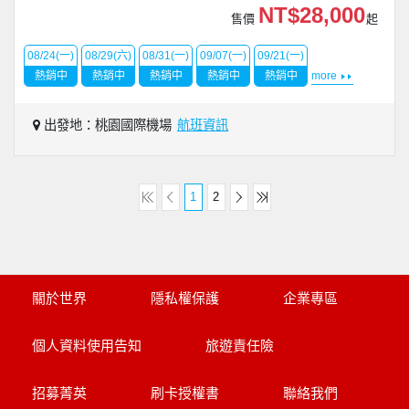
NT$28,000
售價
起
08/24(一)
08/29(六)
08/31(一)
09/07(一)
09/21(一)
熱銷中
熱銷中
熱銷中
熱銷中
熱銷中
more
出發地：桃園國際機場
航班資訊
1
2
關於世界
隱私權保護
企業專區
個人資料使用告知
旅遊責任險
招募菁英
刷卡授權書
聯絡我們