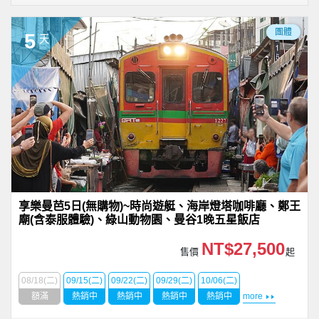
團體
5
天
享樂曼芭5日(無購物)~時尚遊艇、海岸燈塔咖啡廳、鄭王
廟(含泰服體驗)、綠山動物園、曼谷1晚五星飯店
NT$27,500
售價
起
08/18(二)
09/15(二)
09/22(二)
09/29(二)
10/06(二)
額滿
熱銷中
熱銷中
熱銷中
熱銷中
more