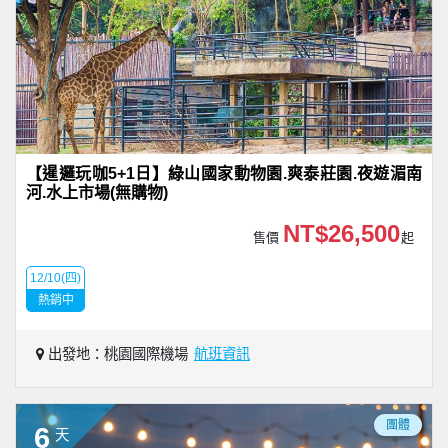
【暹邏玩咖5+1日】綠山國家動物園.爽泰莊園.夜遊湄南
河.水上市場(無購物)
NT$26,500
售價
起
12/10(四)
熱銷中
出發地：桃園國際機場
航班資訊
團體
6
天