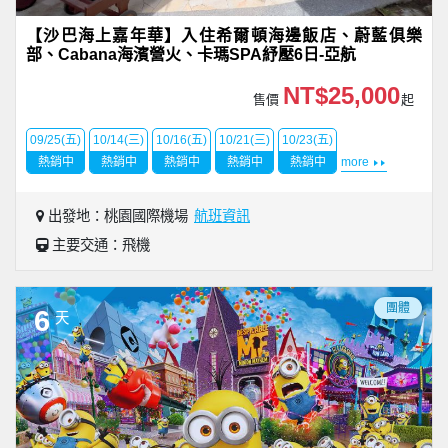
【沙巴海上嘉年華】入住希爾頓海邊飯店、蔚藍俱樂
部、Cabana海濱營火、卡瑪SPA紓壓6日-亞航
NT$25,000
售價
起
09/25(五)
10/14(三)
10/16(五)
10/21(三)
10/23(五)
熱銷中
熱銷中
熱銷中
熱銷中
熱銷中
more
出發地：桃園國際機場
航班資訊
主要交通：飛機
團體
6
天