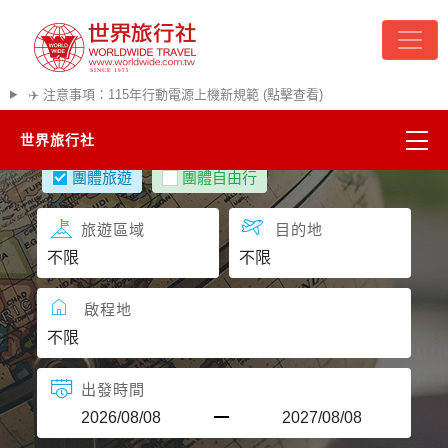
✈️ 注意事項：115年行動電源上機新規範 (點擊查看)
世界旅行社
團體旅遊
團體自由行
精彩越南
旅遊區域
目的地
熱門韓國
超夯日本
啟程地
悠遊美加
出發時間
遊輪河輪