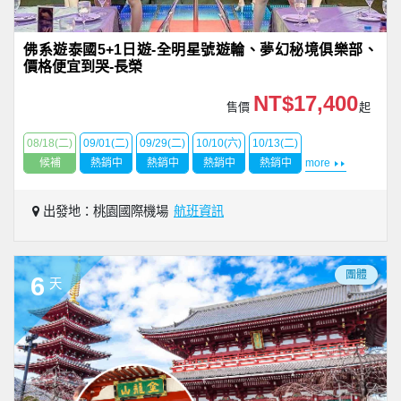
佛系遊泰國5+1日遊-全明星號遊輪、夢幻秘境俱樂部、
價格便宜到哭-長榮
NT$17,400
售價
起
08/18(二)
09/01(二)
09/29(二)
10/10(六)
10/13(二)
候補
熱銷中
熱銷中
熱銷中
熱銷中
more
出發地：桃園國際機場
航班資訊
團體
6
天