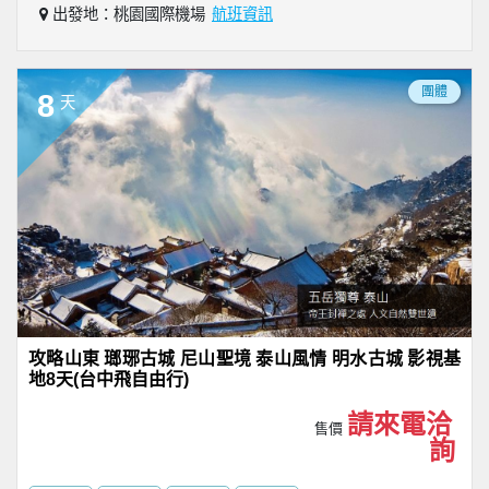
出發地：桃園國際機場
航班資訊
團體
8
天
攻略山東 瑯琊古城 尼山聖境 泰山風情 明水古城 影視基
地8天(台中飛自由行)
請來電洽
售價
詢