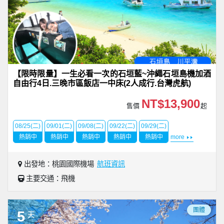
【限時限量】一生必看一次的石垣藍~沖繩石垣島機加酒
自由行4日.三晚市區飯店一中床(2人成行.台灣虎航)
NT$13,900
售價
起
08/25(二)
09/01(二)
09/08(二)
09/22(二)
09/29(二)
熱銷中
熱銷中
熱銷中
熱銷中
熱銷中
more
出發地：桃園國際機場
航班資訊
主要交通：飛機
團體
5
天