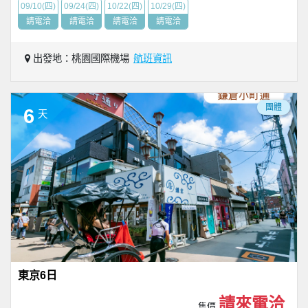
09/10(四)
09/24(四)
10/22(四)
10/29(四)
請電洽
請電洽
請電洽
請電洽
出發地：桃園國際機場
航班資訊
團體
6
天
東京6日
請來電洽
售價