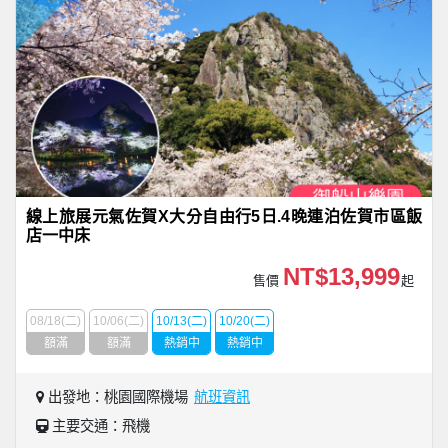
線上旅展元氣佐賀X大分自由行5日.4晚連泊佐賀市區飯
店一中床
NT$13,999
售價
起
08/18(二)
10/06(二)
10/13(二)
10/20(二)
額滿
額滿
熱銷中
熱銷中
出發地：桃園國際機場
航班資訊
主要交通：飛機