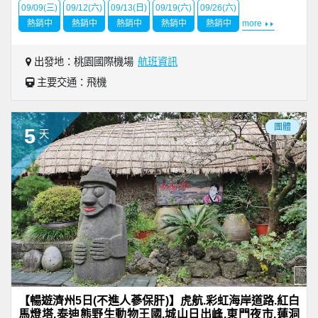
09/09(三)
09/12(六)
09/13(日)
09/19(六)
09/26(六)
熱銷中
熱銷中
熱銷中
熱銷中
熱銷中
more
出發地：桃園國際機場
航班資訊
主要交通：飛機
團體
5
天
【暢遊濟州5日(不進人蔘保肝)】虎航.彩虹海岸道路.紅白
馬燈塔.泰迪熊野生動物王國.城山日出峰.東門夜市.蓮洞