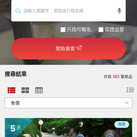
世界臻旅
中東非洲
只找可報名
保證出發
歐洲之旅
開始搜索
頂尖世界
二人成行
搜尋結果
共有
583
筆商品
團體
5
天