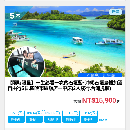
團體
5
天
【限時限量】一生必看一次的石垣藍~沖繩石垣島機加酒
自由行5日.四晚市區飯店一中床(2人成行.台灣虎航)
NT$15,900
售價
起
08/21(五)
09/04(五)
09/11(五)
09/18(五)
10/02(五)
熱銷中
熱銷中
熱銷中
熱銷中
熱銷中
more