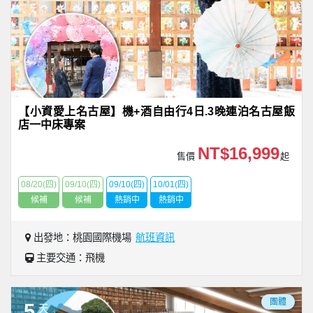
【小資愛上名古屋】機+酒自由行4日.3晚連泊名古屋飯
店一中床專案
NT$16,999
售價
起
08/20(四)
09/10(四)
09/10(四)
10/01(四)
候補
候補
熱銷中
熱銷中
出發地：桃園國際機場
航班資訊
主要交通：飛機
團體
5
天