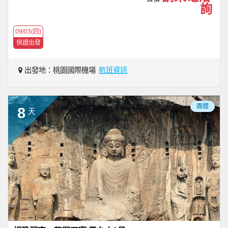
詢
09/03(四)
保證出發
出發地：桃園國際機場
航班資訊
團體
8
天