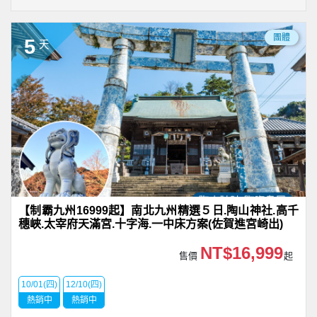
團體
5
天
【制霸九州16999起】南北九州精選５日.陶山神社.高千
穗峽.太宰府天滿宮.十字海.一中床方案(佐賀進宮崎出)
NT$16,999
售價
起
10/01(四)
12/10(四)
熱銷中
熱銷中