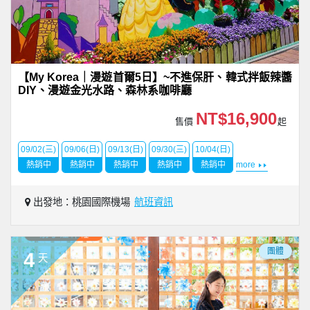
【My Korea｜漫遊首爾5日】~不進保肝、韓式拌飯辣醬
DIY、漫遊金光水路、森林系咖啡廳
NT$16,900
售價
起
09/02(三)
09/06(日)
09/13(日)
09/30(三)
10/04(日)
熱銷中
熱銷中
熱銷中
熱銷中
熱銷中
more
出發地：桃園國際機場
航班資訊
團體
4
天