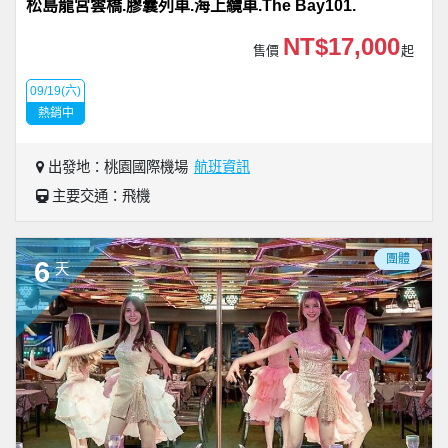
松島龍宮雲橋.膠囊列車.海上纜車.The Bay101.
NT$17,000
售價
起
09/19(六)
熱銷中
出發地：桃園國際機場
航班資訊
主要交通：飛機
團體
6
天