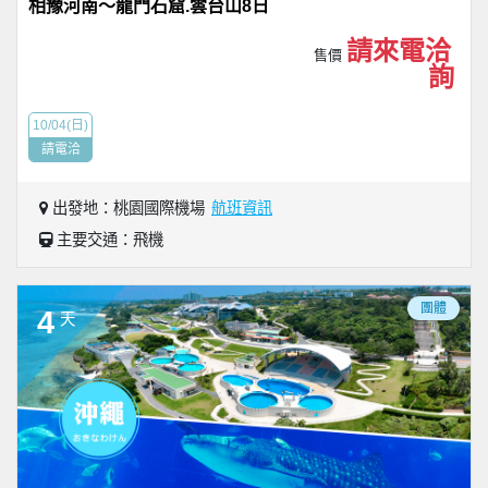
相豫河南～龍門石窟.雲台山8日
請來電洽
售價
詢
10/04(日)
請電洽
出發地：桃園國際機場
航班資訊
主要交通：飛機
團體
4
天