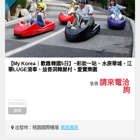
【My Korea｜歡趣韓國5日】~彩妝一站、水原華城、江
華LUGE滑車、益善洞韓屋村、愛寶樂園
請來電洽
售價
詢
08/30(日)
額滿
出發地：桃園國際機場
航班資訊