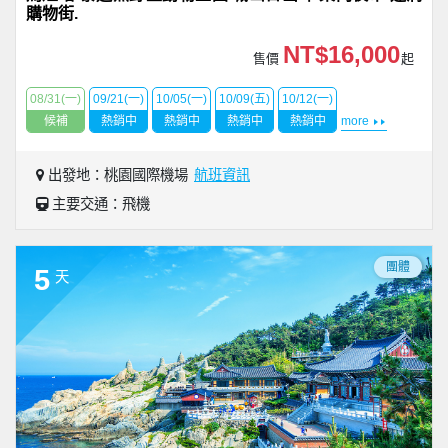
購物街.
NT$16,000
售價
起
08/31(一)
09/21(一)
10/05(一)
10/09(五)
10/12(一)
候補
熱銷中
熱銷中
熱銷中
熱銷中
more
出發地：桃園國際機場
航班資訊
主要交通：飛機
團體
5
天