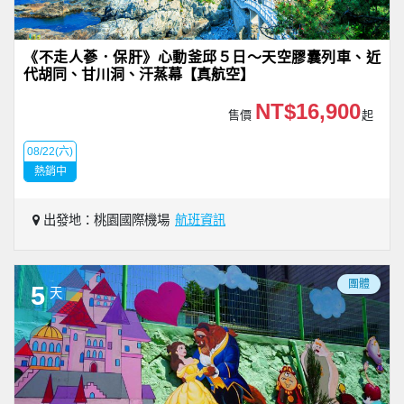
《不走人蔘．保肝》心動釜邱５日～天空膠囊列車、近
代胡同、甘川洞、汗蒸幕【真航空】
NT$16,900
售價
起
08/22(六)
熱銷中
出發地：桃園國際機場
航班資訊
團體
5
天