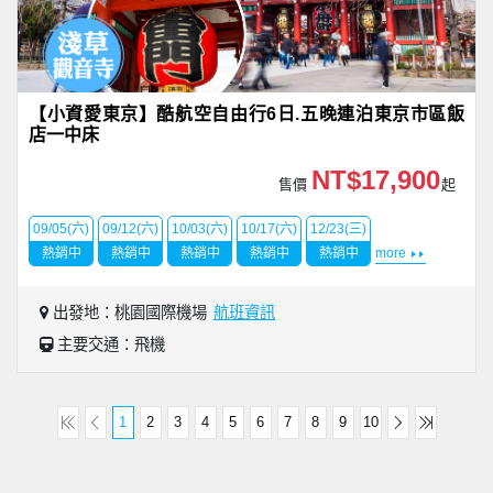
【小資愛東京】酷航空自由行6日.五晚連泊東京市區飯
店一中床
NT$17,900
售價
起
09/05(六)
09/12(六)
10/03(六)
10/17(六)
12/23(三)
熱銷中
熱銷中
熱銷中
熱銷中
熱銷中
more
出發地：桃園國際機場
航班資訊
主要交通：飛機
1
2
3
4
5
6
7
8
9
10