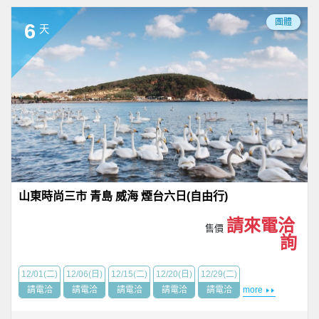
團體
6
天
山東時尚三市 青島 威海 煙台六日(自由行)
請來電洽
售價
詢
12/01(二)
12/06(日)
12/15(二)
12/20(日)
12/29(二)
請電洽
請電洽
請電洽
請電洽
請電洽
more