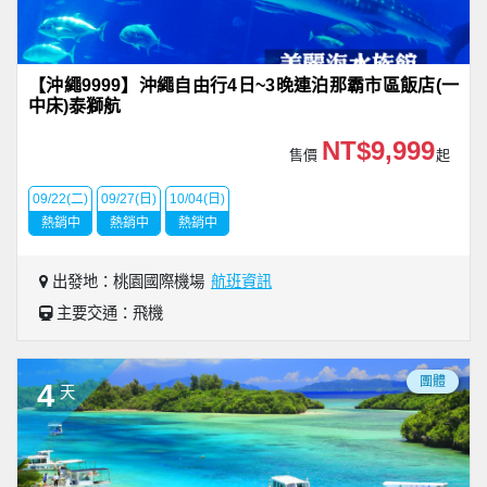
【沖繩9999】沖繩自由行4日~3晚連泊那霸市區飯店(一
中床)泰獅航
NT$9,999
售價
起
09/22(二)
09/27(日)
10/04(日)
熱銷中
熱銷中
熱銷中
出發地：桃園國際機場
航班資訊
主要交通：飛機
團體
4
天