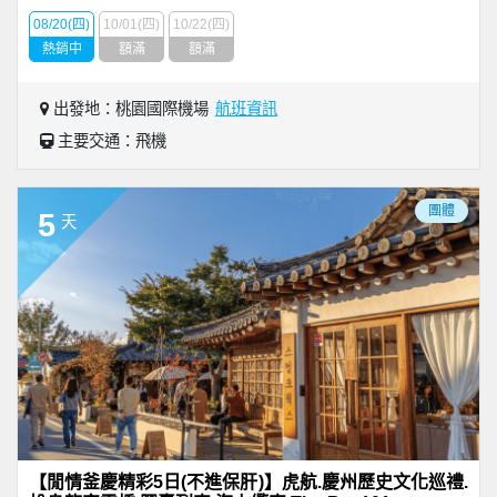
08/20(四)
10/01(四)
10/22(四)
熱銷中
額滿
額滿
出發地：桃園國際機場
航班資訊
主要交通：飛機
團體
5
天
【閒情釜慶精彩5日(不進保肝)】虎航.慶州歷史文化巡禮.