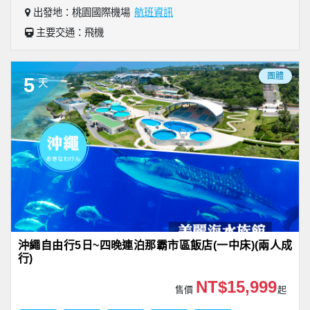
出發地：桃園國際機場
航班資訊
主要交通：飛機
團體
5
天
沖繩自由行5日~四晚連泊那霸市區飯店(一中床)(兩人成
行)
NT$15,999
售價
起