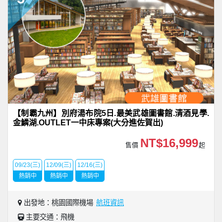
【制霸九州】別府湯布院5日.最美武雄圖書館.清酒見學.
金鱗湖.OUTLET一中床專案(大分進佐賀出)
NT$16,999
售價
起
09/23(三)
12/09(三)
12/16(三)
熱銷中
熱銷中
熱銷中
出發地：桃園國際機場
航班資訊
主要交通：飛機