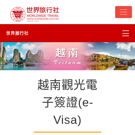
世界旅行社
台灣
頂尖世界
越南觀光電
二人成行
子簽證(e-
精選河輪
杜拜
Visa)
越南