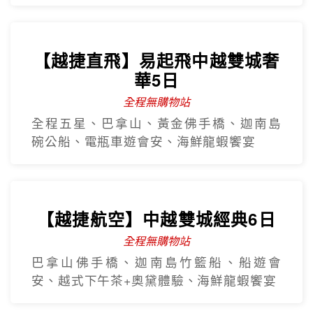
【越捷直飛】易起飛中越雙城奢
華5日
全程無購物站
全程五星、巴拿山、黃金佛手橋、迦南島
碗公船、電瓶車遊會安、海鮮龍蝦饗宴
【越捷航空】中越雙城經典6日
全程無購物站
巴拿山佛手橋、迦南島竹籃船、船遊會
安、越式下午茶+奧黛體驗、海鮮龍蝦饗宴