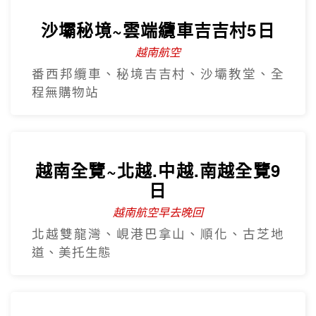
沙壩秘境~雲端纜車吉吉村5日
越南航空
番西邦纜車、秘境吉吉村、沙壩教堂、全
程無購物站
越南全覽~北越.中越.南越全覽9
日
越南航空早去晚回
北越雙龍灣、峴港巴拿山、順化、古芝地
道、美托生態