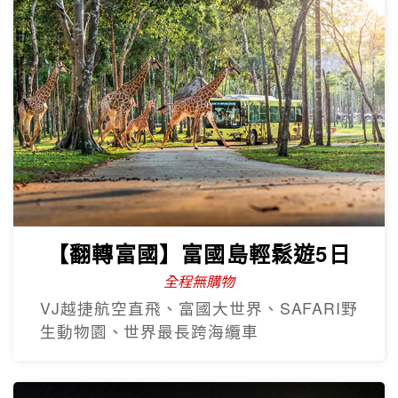
【翻轉富國】富國島輕鬆遊5日
全程無購物
VJ越捷航空直飛、富國大世界、SAFARI野
生動物園、世界最長跨海纜車