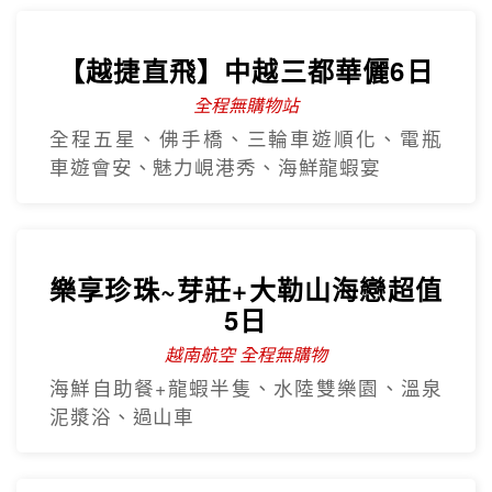
【越捷直飛】中越三都華儷6日
全程無購物站
全程五星、佛手橋、三輪車遊順化、電瓶
車遊會安、魅力峴港秀、海鮮龍蝦宴
樂享珍珠~芽莊+大勒山海戀超值
5日
越南航空 全程無購物
海鮮自助餐+龍蝦半隻、水陸雙樂園、溫泉
泥漿浴、過山車