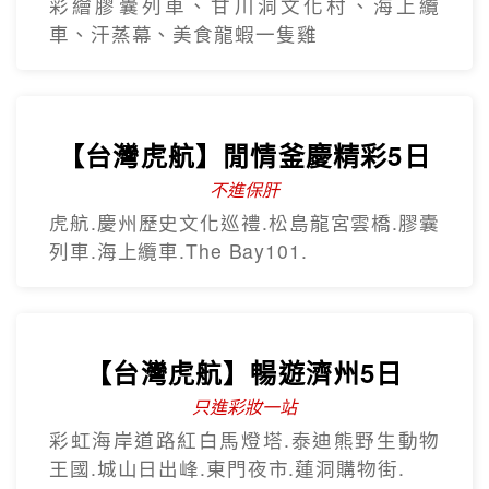
彩繪膠囊列車、甘川洞文化村、海上纜
車、汗蒸幕、美食龍蝦一隻雞
【台灣虎航】閒情釜慶精彩5日
不進保肝
虎航.慶州歷史文化巡禮.松島龍宮雲橋.膠囊
列車.海上纜車.The Bay101.
【台灣虎航】暢遊濟州5日
只進彩妝一站
彩虹海岸道路紅白馬燈塔.泰迪熊野生動物
王國.城山日出峰.東門夜市.蓮洞購物街.