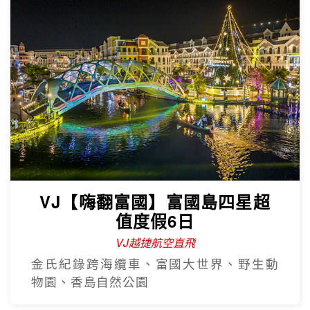
VJ【嗨翻富國】富國島四星超
值度假6日
VJ越捷航空直飛
金氏紀錄跨海纜車、富國大世界、野生動
物園、香島自然公園