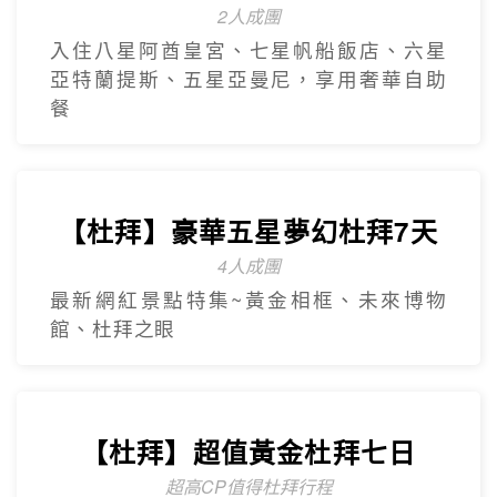
2人成團
入住八星阿酋皇宮、七星帆船飯店、六星
亞特蘭提斯、五星亞曼尼，享用奢華自助
餐
【杜拜】豪華五星夢幻杜拜7天
4人成團
最新網紅景點特集~黃金相框、未來博物
館、杜拜之眼
【杜拜】超值黃金杜拜七日
超高CP值得杜拜行程