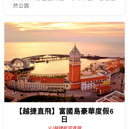
然公園
【越捷直飛】富國島豪華度假6
日
VJ越捷航空直飛