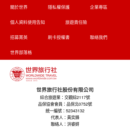
關於世界
隱私權保護
企業專區
個人資料使用告知
旅遊責任險
招募菁英
刷卡授權書
聯絡我們
世界部落格
世界旅行社股份有限公司
綜合旅遊業：交觀綜2117號
品保協會會員：品保北0752號
統一編號：52343132
代表人：黃奕鋒
聯絡人：洪睿妍