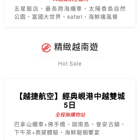
五星飯店、最長跨海纜車、太陽香島自然
公園、富國大世界、safari、海鮮痛風餐
精緻越南遊
Hot Sale
【越捷航空】經典峴港中越雙城
5日
全程無購物站
巴拿山纜車+佛手橋、迦南島、會安古鎮、
下午茶+奧黛體驗、海鮮龍蝦饗宴