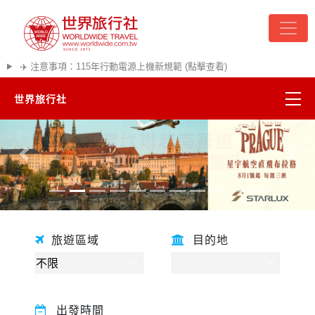
✈️ 注意事項：115年行動電源上機新規範 (點擊查看)
世界旅行社
精彩越南
往前
往後
熱門韓國
超夯日本
旅遊區域
目的地
悠遊美加
遊輪河輪
出發時間