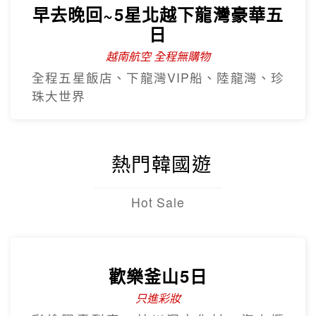
早去晚回~5星北越下龍灣豪華五
日
越南航空 全程無購物
全程五星飯店、下龍灣VIP船、陸龍灣、珍
珠大世界
熱門韓國遊
Hot Sale
歡樂釜山5日
只進彩妝