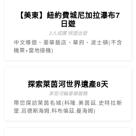
【美東】紐約費城尼加拉瀑布7
日遊
2人成團 保證出發
中文導遊、豪華飯店、華府、波士頓(不含
機票+當地接機)
探索萊茵河世界遺產8天
享受河輪豪華服務
帶您探訪萊茵名城(科隆.美茵茲.史特拉斯
堡.呂德斯海姆.科布倫茲.曼海姆)