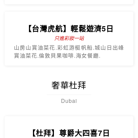
【台灣虎航】輕鬆遊濟5日
只進彩妝一站
山房山賞油菜花.彩虹游艇帆船.城山日出峰
賞油菜花.倫敦貝果咖啡.海女餐廳.
奢華杜拜
Dubai
【杜拜】尊爵大四喜7日