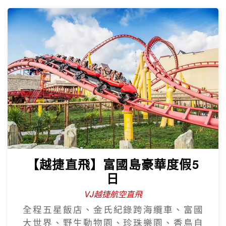
【越捷直飛】富國島豪華度假5
日
VJ越捷航空直飛
全程五星飯店、金氏紀錄跨海纜車、富國
大世界、野生動物園、珍珠樂園、香島自