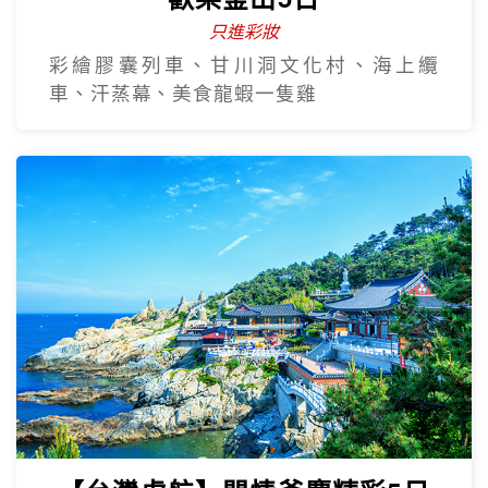
只進彩妝
彩繪膠囊列車、甘川洞文化村、海上纜
車、汗蒸幕、美食龍蝦一隻雞