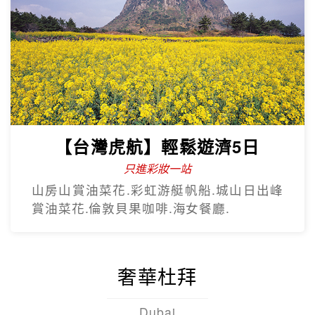
【台灣虎航】暢遊濟州5日
只進彩妝一站
彩虹海岸道路紅白馬燈塔.泰迪熊野生動物
王國.城山日出峰.東門夜市.蓮洞購物街.