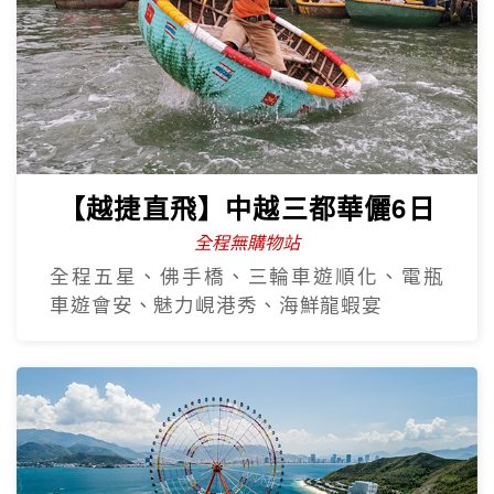
【越捷直飛】中越三都華儷6日
全程無購物站
全程五星、佛手橋、三輪車遊順化、電瓶
車遊會安、魅力峴港秀、海鮮龍蝦宴