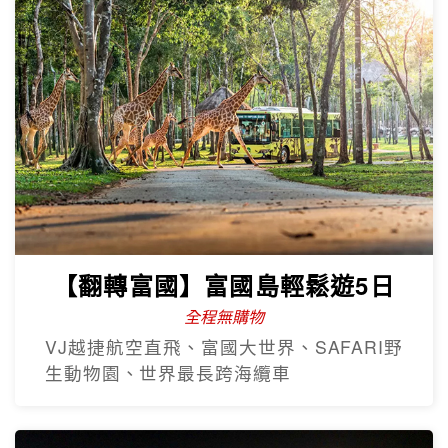
【翻轉富國】富國島輕鬆遊5日
全程無購物
VJ越捷航空直飛、富國大世界、SAFARI野
生動物園、世界最長跨海纜車