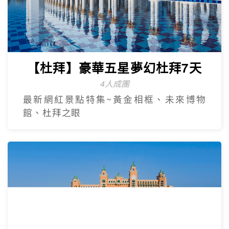
【杜拜】尊爵大四喜7日
2人成團
入住八星阿酋皇宮、七星帆船飯店、六星
亞特蘭提斯、五星亞曼尼，享用奢華自助
餐