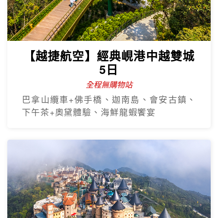
【越捷航空】經典峴港中越雙城
5日
全程無購物站
巴拿山纜車+佛手橋、迦南島、會安古鎮、
下午茶+奧黛體驗、海鮮龍蝦饗宴