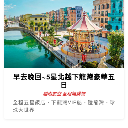
早去晚回~5星北越下龍灣豪華五
日
越南航空 全程無購物
全程五星飯店、下龍灣VIP船、陸龍灣、珍
珠大世界