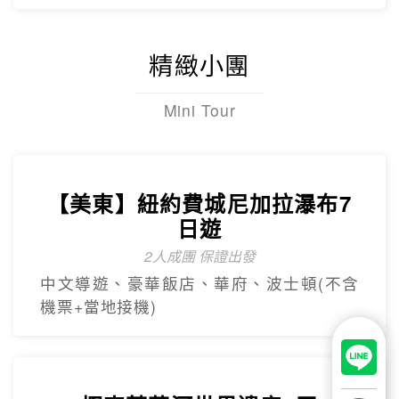
【杜拜】超值黃金杜拜七日
超高CP值得杜拜行程
杜拜之框、阿布達比大清真寺、冬季限定~
地球村、沙迦網紅景點 -⾬屋