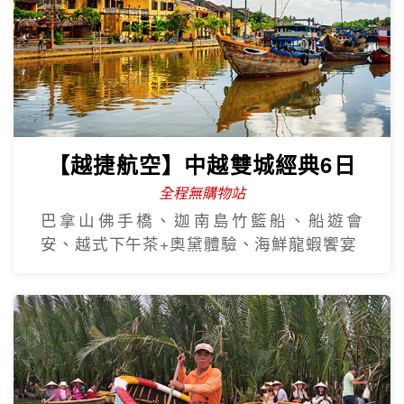
【越捷航空】中越雙城經典6日
全程無購物站
巴拿山佛手橋、迦南島竹籃船、船遊會
安、越式下午茶+奧黛體驗、海鮮龍蝦饗宴