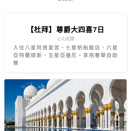
【台灣虎航】輕鬆遊濟5日
只進彩妝一站
山房山賞油菜花.彩虹游艇帆船.城山日出峰
賞油菜花.倫敦貝果咖啡.海女餐廳.
奢華杜拜
Dubai