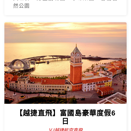
然公園
【越捷直飛】富國島豪華度假6
日
VJ越捷航空直飛