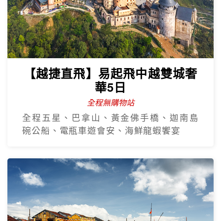
【越捷直飛】易起飛中越雙城奢
華5日
全程無購物站
全程五星、巴拿山、黃金佛手橋、迦南島
碗公船、電瓶車遊會安、海鮮龍蝦饗宴