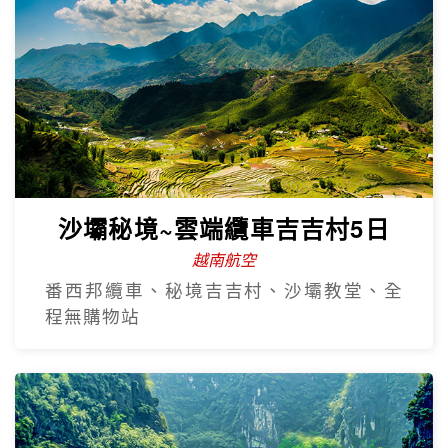
沙壩秘境~雲端纜車吉吉村5日
越南航空
番西邦纜車、秘境吉吉村、沙壩教堂、全
程無購物站