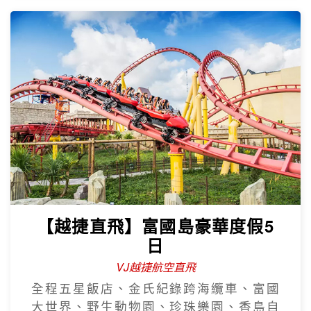
【越捷直飛】富國島豪華度假5
日
VJ越捷航空直飛
全程五星飯店、金氏紀錄跨海纜車、富國
大世界、野生動物園、珍珠樂園、香島自