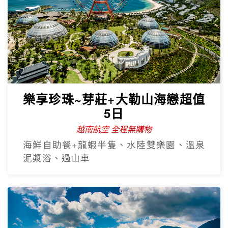
樂享珍珠~芽莊+大勒山海戀超值
5日
越南航空 全程無購物
海鮮自助餐+龍蝦半隻、水陸雙樂園、溫泉
泥漿浴、過山車