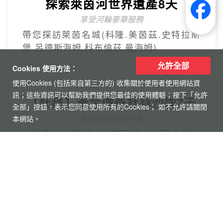
允許全部
Cookies 使用方法：
使用Cookies (包括來自第三方的) 收集關於使用者使用網站資
訊；這些資訊可以幫助我們提供您最佳的使用體驗；按下「允許
【杜拜】黃金傳奇杜拜沙迦7天
全部」按鈕，表示您同意使用所有的Cookies； 如不允許請關閉
最新網紅景點特集
本網站。
冬季限定地球村、沙迦⾬屋、杜拜之框、
阿布達比大清真寺
精緻小團
Mini Tour