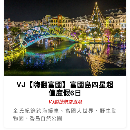
VJ【嗨翻富國】富國島四星超
值度假6日
VJ越捷航空直飛
金氏紀錄跨海纜車、富國大世界、野生動
物園、香島自然公園