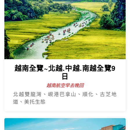
越南全覽~北越.中越.南越全覽9
日
越南航空早去晚回
北越雙龍灣、峴港巴拿山、順化、古芝地
道、美托生態