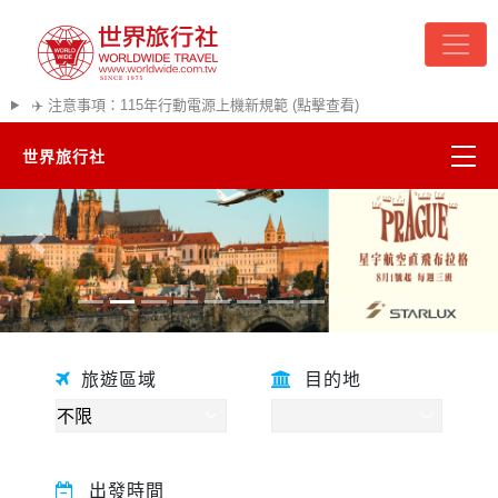
✈️ 注意事項：115年行動電源上機新規範 (點擊查看)
世界旅行社
精彩越南
往前
往後
熱門韓國
超夯日本
旅遊區域
目的地
悠遊美加
遊輪河輪
出發時間