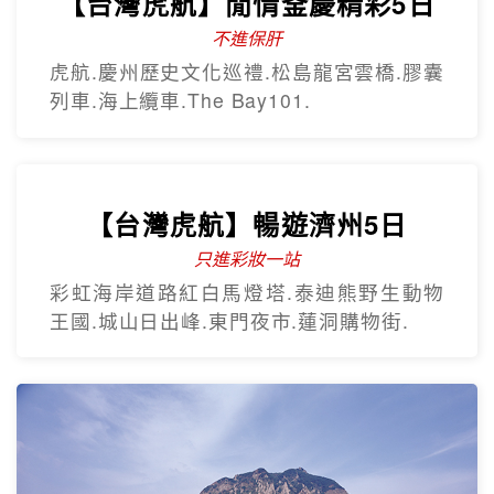
【台灣虎航】閒情釜慶精彩5日
不進保肝
虎航.慶州歷史文化巡禮.松島龍宮雲橋.膠囊
列車.海上纜車.The Bay101.