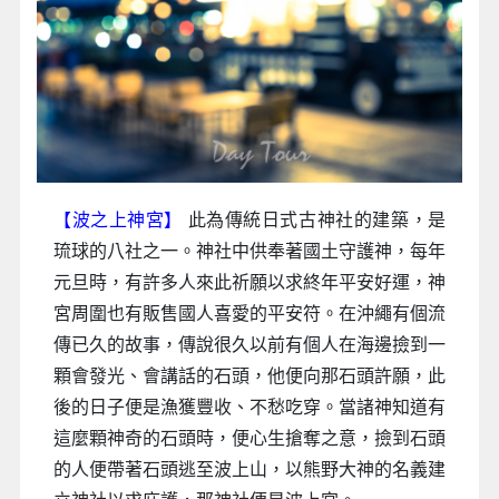
【波之上神宮】
此為傳統日式古神社的建築，是
琉球的八社之一。神社中供奉著國土守護神，每年
元旦時，有許多人來此祈願以求終年平安好運，神
宮周圍也有販售國人喜愛的平安符。在沖繩有個流
傳已久的故事，傳說很久以前有個人在海邊撿到一
顆會發光、會講話的石頭，他便向那石頭許願，此
後的日子便是漁獲豐收、不愁吃穿。當諸神知道有
這麼顆神奇的石頭時，便心生搶奪之意，撿到石頭
的人便帶著石頭逃至波上山，以熊野大神的名義建