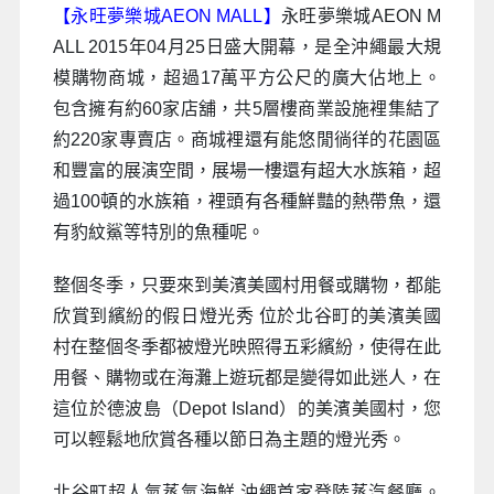
【永旺夢樂城AEON MALL】
永旺夢樂城AEON M
ALL 2015年04月25日盛大開幕，是全沖繩最大規
模購物商城，超過17萬平方公尺的廣大佔地上。
包含擁有約60家店舖，共5層樓商業設施裡集結了
約220家專賣店。商城裡還有能悠閒徜徉的花園區
和豐富的展演空間，展場一樓還有超大水族箱，超
過100頓的水族箱，裡頭有各種鮮豔的熱帶魚，還
有豹紋鯊等特別的魚種呢。
整個冬季，只要來到美濱美國村用餐或購物，都能
欣賞到繽紛的假日燈光秀 位於北谷町的美濱美國
村在整個冬季都被燈光映照得五彩繽紛，使得在此
用餐、購物或在海灘上遊玩都是變得如此迷人，在
這位於德波島（Depot Island）的美濱美國村，您
可以輕鬆地欣賞各種以節日為主題的燈光秀。
北谷町超人氣蒸氣海鮮 沖繩首家登陸蒸汽餐廳。