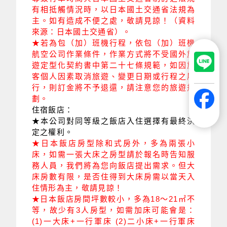
有相抵觸情況時，以日本國土交通省法規為
主。如有造成不便之處，敬請見諒！（資料
來源：日本國土交通省）。
★若為包（加）班機行程，依包
（加）
班機
航空公司作業條件，作業方式將不受國外旅
遊定型化契約書中第二十七條規範，如因旅
客個人因素取消旅遊、變更日期或行程之履
行，則訂金將不予退還，請注意您的旅遊規
劃。
住宿飯店：
★本公司對同等級之飯店入住選擇有最終決
定之權利。
★日本飯店房型除和式房外，多為兩張小
床，如需一張大床之房型請於報名時告知服
務人員，我們將為您向飯店提出需求。但大
床房數有限，是否住得到大床房需以當天入
住情形為主，敬請見諒！
★日本飯店房間坪數較小，多為18～21㎡不
等，故少有3人房型，如需加床可能會是：
(1)一大床+一行軍床 (2)二小床+一行軍床