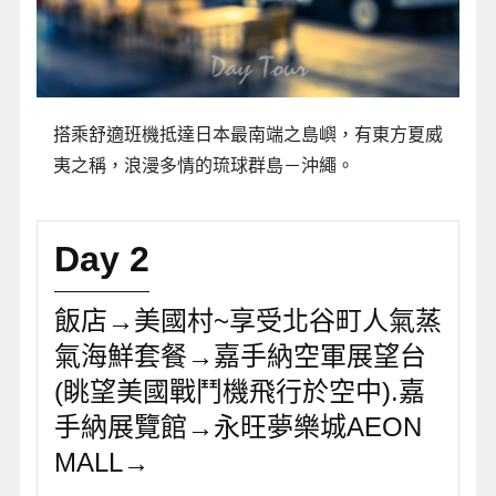
搭乘舒適班機抵達日本最南端之島嶼，有東方夏威
夷之稱，浪漫多情的琉球群島－沖繩。
Day 2
飯店→美國村~享受北谷町人氣蒸
氣海鮮套餐→嘉手納空軍展望台
(眺望美國戰鬥機飛行於空中).嘉
手納展覽館→永旺夢樂城AEON
MALL→