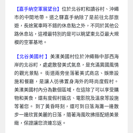
【嘉手納空軍展望台】
位於北谷町和讀谷村、沖繩
市的中間地帶。道之驛嘉手納除了是前往北部旅
遊，長途駕車時不錯的休息點之外，不同於其他公
路休息站，這裡最特別的是可以眺望東北亞最大規
模的空軍基地。
【北谷美國村 】
美濱美國村位於沖繩縣中部西海
岸的北谷町，處處散發美式氣息，是充滿異國風情
的觀光景點。 街道兩旁坐落著美式商店、娛樂設
施和餐廳，是讓人彷彿置身海外的時尚度假村。
美濱美國村內分為數個區域，在這除了可以享受購
物和美食，還有度假村飯店、電影院及溫泉等設施
等著您。 到了黃昏時刻，還可到日落海灘一邊散
步一邊欣賞美麗的日落，隨著海風吹拂搭配絕美景
緻，保證讓您流連忘返。