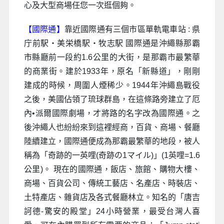
心及大型商場任您一次逛個夠。
【國際通】
靠近國際通有三個市區單軌電車站 : 県
庁前駅・美栄橋駅・牧志駅 國際通是沖繩縣那霸
市縣廳前一段約1.6公里的大街，是那霸市最繁華
的商業街。建於1933年，原名「新縣道」，剛剛
建成的時候，周圍人煙稀少。1944年沖繩島戰役
之後，美國佔領了琉球群島，在這條路旁建立了厄
內•派爾國際劇場，才將路的名字改為國際通。之
後沖繩人也紛紛來到這裡經商，百貨、商場、餐廳
陸續建立，國際通便成為那霸最繁華的地段，被人
稱為「奇跡的一英哩(奇跡の1マイル)」(1英哩=1.6
公里)。 現在的國際通，飯店、旅館、購物大樓、
商場、百貨公司、傳統工藝店、名產店、時裝店、
土特產店、雜貨店及各式餐廳林立。知名的「唐吉
訶德-驚安的殿堂」24小時營業，最受台灣人喜