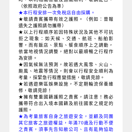
（依照政府公告為準）
★本行程安排一次免稅店自由採購。
★敬請貴賓攜帶有效之護照。（例如：曾報
遺失之護照請勿攜帶）
★以上行程順序若因特殊狀況及其他不可抗
拒之現象：如天候、交通、航班、船舶影
響，而有飯店、景點、餐食順序上之調動，
依當地視情況調整，絕對以最順暢之行程作
為安排。
★因氣候無法預測，故若遇大風雪、火山、
颱風、地震等情況，則會以行程安全順利為
考量，採緊急行程應變措施，敬請見諒。
★若遇遊樂區娛樂設施，不定期輪流保養維
修，敬請見諒！
★擁有雙重國籍護照之貴賓，請注意！務必
攜帶符合出入境本國籍及前往國家之規定的
護照。
★為考量旅客自身之旅遊安全，並顧及同團
其它旅客之旅遊權益，年滿70歲及行動不便
之貴賓，須事先告知敝公司、且有能夠協助