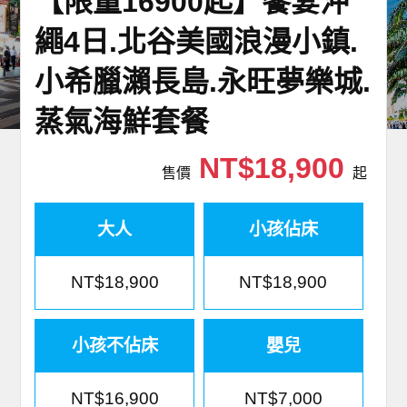
【限量16900起】饗宴沖
世界臻旅
繩4日.北谷美國浪漫小鎮.
中東非洲
小希臘瀨長島.永旺夢樂城.
蒸氣海鮮套餐
歐洲之旅
NT$18,900
頂尖世界
售價
起
二人成行
大人
小孩佔床
NT$18,900
NT$18,900
小孩不佔床
嬰兒
NT$16,900
NT$7,000