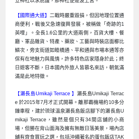
立神社以求庇護，那神社便是波上宮。
【國際通大道】
二戰時嚴重毀損，但因地理位置通
商便利，戰後又急速復興發展，被稱做「奇跡的1
英哩」。全長1.6公里的大道兩側，百貨大樓、餐
廳、軍品雜貨、特產、藥妝、工藝與時裝店面櫛比
鱗次，旁支街道如睦橋通、平和通與市場本通等亦
保有在地魅力與風情，許多特色店家隱身於此；終
日遊客不斷，日本國內外旅人皆慕名來訪，朝氣滿
滿是此地特徵。
【
瀨長島Umikaji Terrace
】
瀨長島Umikaji Terrac
e 於2015年7月才正式開幕。離那霸機場約10多分
鐘車程，建於琉球溫泉瀨長島飯店腳下的瀨長島U
mikaji Terrace，雖然是個只有34間店舖的小商
場，但勝在背山面海及擁有無敵日落美景，場內店
舖有齊食買玩之選，包括沖繩著名的蛋包飯店TAK