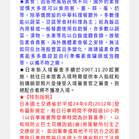
★素食：因各地風俗民情不同，國外的素食
習慣大多是可以食用蔥、薑、蒜、蛋、奶
等，除華僑開設的中華料理餐廳外，多數僅
能以蔬菜、豆腐等食材料理為主；若為飯店
內用餐或一般餐廳使用自助餐，亦多數以蔬
菜、漬物、水果等佐以白飯或麵食類。故敬
告素食貴賓，海外團體素食餐之安排，無法
如同在台灣般豐富且多變化，故建議素食貴
賓能多多鑑諒並自行準備素食罐頭或泡麵
等，以備不時之需。
★日本新入境審查手續於2007.11.20起實
施，前往日本旅客入境時需提供本人指紋和
拍攝臉部照片並接受入境審查官之審查，拒
絕配合者將不獲准入境。
★【特別說明】
日本國土交通省於平成24年6月(2012年)發
布最新規定，每日行車時間不得超過10小時
（以自車庫實際發車時間為計算基準），以
有效防止巴士司機因過(疲)勞駕駛所衍生之
交通狀況。 如因塞車或其他不可抗力之因素
導致行車時間與日本國土交通省制訂之法規