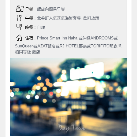
早餐
：飯店內簡易早餐
午餐
：北谷町人氣蒸氣海鮮套餐+飲料放題
晚餐
：自理
住宿
：Prince Smart Inn Naha 或沖繩ANDROOMS或
SunQueen或AZAT飯店或RJ HOTEL那霸或TORIFITO那霸旭
橋同等級 飯店