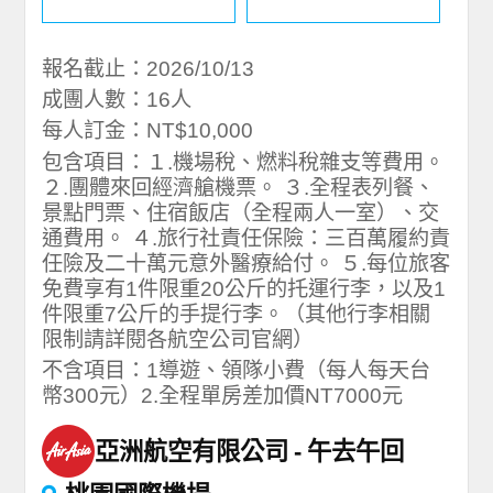
報名截止：2026/10/13
成團人數：16人
每人訂金：NT$10,000
包含項目：１.機場稅、燃料稅雜支等費用。
２.團體來回經濟艙機票。 ３.全程表列餐、
景點門票、住宿飯店（全程兩人一室）、交
通費用。 ４.旅行社責任保險：三百萬履約責
任險及二十萬元意外醫療給付。 ５.每位旅客
免費享有1件限重20公斤的托運行李，以及1
件限重7公斤的手提行李。（其他行李相關
限制請詳閱各航空公司官網）
不含項目：1導遊、領隊小費（每人每天台
幣300元）2.全程單房差加價NT7000元
亞洲航空有限公司
午去午回