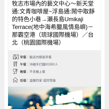
牧志市場內的藝文中心～新天堂
通:文青咖啡屋~浮島通:鬧中取靜
的特色小巷→瀨長島Umikaji
Terrace(地中海希臘風情島嶼)－
那霸空港（琉球國際機場）／台
北（桃園國際機場）
早餐
：飯店內簡易早餐
午餐
：沖繩手打麵¥1500/人
晚餐
：不含機上餐
住宿
：溫暖的家 或同等級