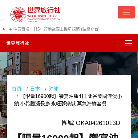
✈️ 注意事項：115年行動電源上機新規範 (點擊查看)
世界旅行社
精彩越南
熱門韓國
首頁
日本
沖繩
超夯日本
【限量16900起】饗宴沖繩4日.北谷美國浪漫小
鎮.小希臘瀨長島.永旺夢樂城.蒸氣海鮮套餐
悠遊美加
團號 OKA04261013D
遊輪河輪