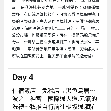
愛，可在內購買到所有需要的商品；「Jump stati
on」是動漫迷必訪之地，千萬別錯過；餐廳種類
眾多，有傳統沖繩拉麵店、可邊欣賞沖繩島唄邊用
餐的音樂餐廳、島人創作沖繩料理、提供泡盛的居
酒屋、傳統沖繩家庭料理........ 另外，「第一牧志
公設市場」也緊鄰國際通，可在一樓購買新鮮海鮮
食材，付費請二樓店家現場料理。也可以走進「平
和通」，更貼近當地居民生活，當個一天沖繩人。
所以在國際街花上一整天都不會嫌時間過太慢 !
Day 4
住宿飯店→免稅店→黑色鳥居～
波之上神宮→國際通大道:元氣的
洗禮～私推自行前往櫻坂通:藏在