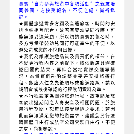
貴賓〝自力參與旅遊中各項活動〞之親友陪
同參團，方接受報名，不便之處，尚祈鑑
諒。
★團體旅遊需多方顧及全體旅客，時間的安
排也需相互配合，故若有嬰幼兒同行時，可
能無法妥適兼顧，所以煩請貴賓於報名時，
多方考量帶嬰幼兒同行可能產生的不便，以
避免造成您的不悅與困擾。
★我們為維護旅遊品質及貴賓們的權益，在
不變更行程內容之前提下，將依飯店具體確
認回覆的結果，再綜合當地實際交通等情
況，為貴賓們斟酌調整並妥善安排旅遊行
程、飯店入住之先後順序或旅遊路線，請以
說明會或最後確認的行程說明資料為準。
★本行程設定為團體旅遊行程，故為顧及旅
客於出遊期間之人身安全及相關問題，於旅
遊行程期間，恕無法接受脫隊之要求；若因
此而無法滿足您的旅遊需求，建議您另行選
購團體自由行或航空公司套裝自由行，不便
之處，尚祈鑒諒。