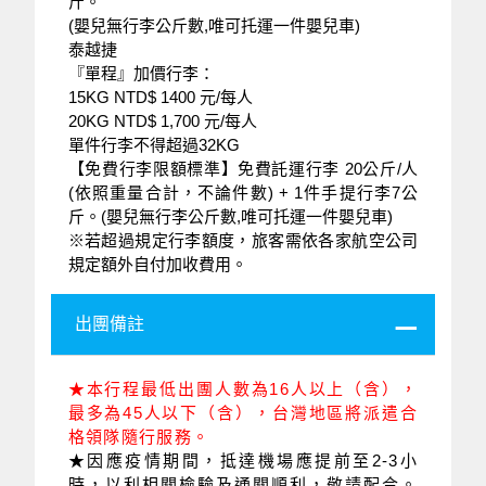
斤。
(嬰兒無行李公斤數,唯可托運一件嬰兒車)
泰越捷
『單程』加價行李：
15KG NTD$ 1400 元/每人
20KG NTD$ 1,700 元/每人
單件行李不得超過32KG
【免費行李限額標準】免費託運行李 20公斤/人
(依照重量合計，不論件數) + 1件手提行李7公
斤。(嬰兒無行李公斤數,唯可托運一件嬰兒車)
※若超過規定行李額度，旅客需依各家航空公司
規定額外自付加收費用。
出團備註
★本行程最低出團人數為16人以上（含），
最多為45人以下（含），台灣地區將派遣合
格領隊隨行服務。
★因應疫情期間，抵達機場應提前至2-3小
時，以利相關檢驗及通關順利，敬請配合。