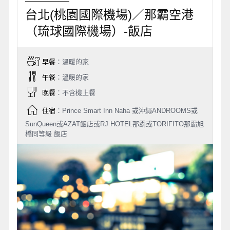
台北(桃園國際機場)／那霸空港
（琉球國際機場）-飯店
早餐
：溫暖的家
午餐
：溫暖的家
晚餐
：不含機上餐
住宿
：Prince Smart Inn Naha 或沖繩ANDROOMS或
SunQueen或AZAT飯店或RJ HOTEL那霸或TORIFITO那霸旭
橋同等級 飯店