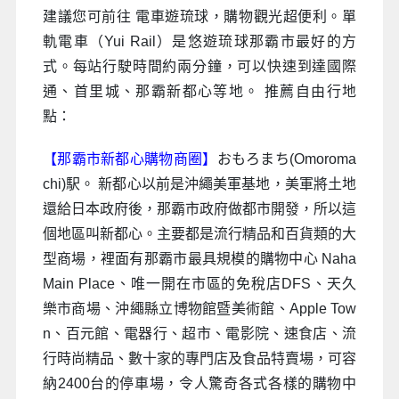
建議您可前往 電車遊琉球，購物觀光超便利。單
軌電車（Yui Rail）是悠遊琉球那霸市最好的方
式。每站行駛時間約兩分鐘，可以快速到達國際
通、首里城、那霸新都心等地。 推薦自由行地
點：
【那霸市新都心購物商圈】
おもろまち(Omoroma
chi)駅。 新都心以前是沖繩美軍基地，美軍將土地
還給日本政府後，那霸市政府做都市開發，所以這
個地區叫新都心。主要都是流行精品和百貨類的大
型商場，裡面有那霸市最具規模的購物中心 Naha
Main Place、唯一開在市區的免稅店DFS、天久
樂市商場、沖繩縣立博物館暨美術館、Apple Tow
n、百元館、電器行、超市、電影院、速食店、流
行時尚精品、數十家的專門店及食品特賣場，可容
納2400台的停車場，令人驚奇各式各樣的購物中