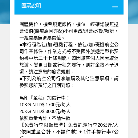
團票說明
團體機位，機票規定嚴格，機位一經確認後無退
票價值(醫療原因亦然)不可更改/退票/改期/轉讓，
一經開票無退票價值。
■本行程為包(加)班機行程，依包(加)班機航空公
司作業條件，作業方式將不受國外旅遊定型化契
約書中第二十七條規範，如因旅客個人因素取消
旅遊、變更日期或行程之履行，則訂金將不予退
還，請注意您的旅遊規劃。
■下列為航空公司行李加購及其他注意事項，請
參照您所預訂之日期對照 :
馬印『單程』加價行李：
10KG NTD$ 1700元/每人
20KG NTD$ 3000元/每人
依照重量合計，不論件數
【免費行李限額標準】免費託運行李20公斤/人
(依照重量合計，不論件數) + 1件手提行李7公