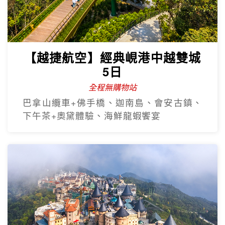
【越捷航空】經典峴港中越雙城
5日
全程無購物站
巴拿山纜車+佛手橋、迦南島、會安古鎮、
下午茶+奧黛體驗、海鮮龍蝦饗宴