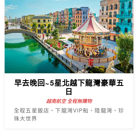
早去晚回~5星北越下龍灣豪華五
日
越南航空 全程無購物
全程五星飯店、下龍灣VIP船、陸龍灣、珍
珠大世界