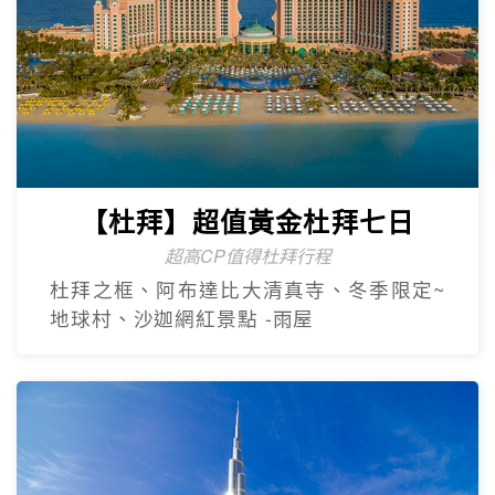
【杜拜】超值黃金杜拜七日
超高CP值得杜拜行程
杜拜之框、阿布達比大清真寺、冬季限定~
地球村、沙迦網紅景點 -⾬屋