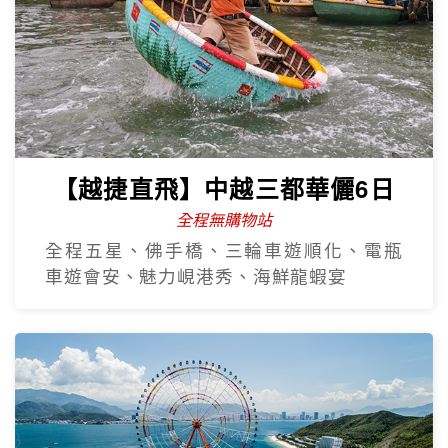
【越捷直飛】中越三都華儷6日
全程無購物站
全程五星、佛手橋、三輪車遊順化、電瓶
車遊會安、魅力峴港秀、海鮮龍蝦宴