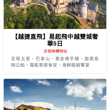
【越捷直飛】易起飛中越雙城奢
華5日
全程無購物站
全程五星、巴拿山、黃金佛手橋、迦南島
碗公船、電瓶車遊會安、海鮮龍蝦饗宴