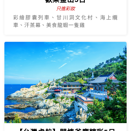
只進彩妝
彩繪膠囊列車、甘川洞文化村、海上纜
車、汗蒸幕、美食龍蝦一隻雞