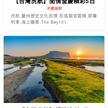
【台灣虎航】閒情釜慶精彩5日
不進保肝
虎航.慶州歷史文化巡禮.松島龍宮雲橋.膠囊
列車.海上纜車.The Bay101.