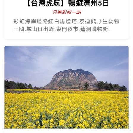
【台灣虎航】暢遊濟州5日
只進彩妝一站
彩虹海岸道路紅白馬燈塔.泰迪熊野生動物
王國.城山日出峰.東門夜市.蓮洞購物街.