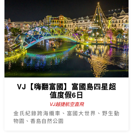
VJ【嗨翻富國】富國島四星超
值度假6日
VJ越捷航空直飛
金氏紀錄跨海纜車、富國大世界、野生動
物園、香島自然公園