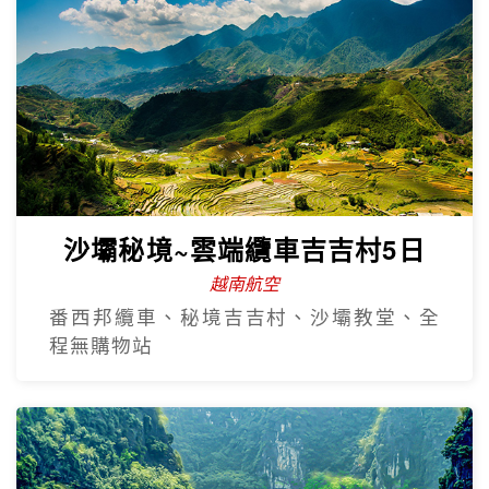
沙壩秘境~雲端纜車吉吉村5日
越南航空
番西邦纜車、秘境吉吉村、沙壩教堂、全
程無購物站