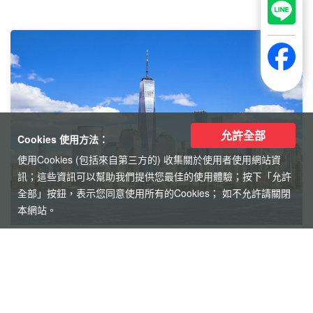
允許全部
Cookies 使用方法：
使用Cookies (包括來自第三方的) 收集關於使用者使用網站資
訊；這些資訊可以幫助我們提供您最佳的使用體驗；按下「允許
全部」按鈕，表示您同意使用所有的Cookies； 如不允許請關閉
本網站。
【美東】紐約費城尼加拉瀑布7
日遊
2人成團 保證出發
中文導遊、豪華飯店、華府、波士頓(不含