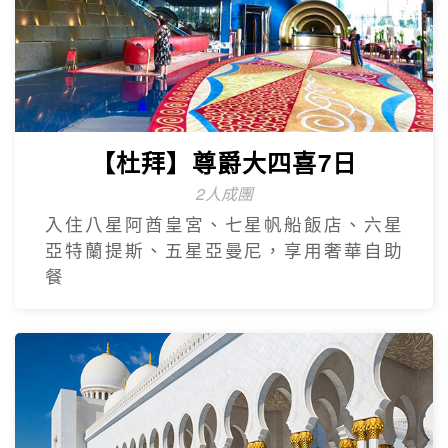
【杜拜】尊爵大四喜7日
2人成團
入住八星阿酋皇宮、七星帆船飯店、六星
亞特蘭提斯、五星亞曼尼，享用奢華自助
餐