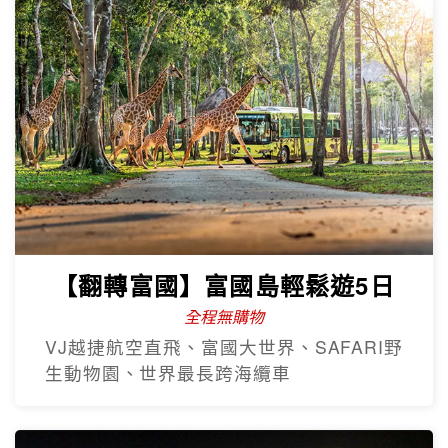
【翻轉富國】富國島輕鬆遊5日
全程無購物
VJ越捷航空直飛、富國大世界、SAFARI野
生動物園、世界最長跨海纜車