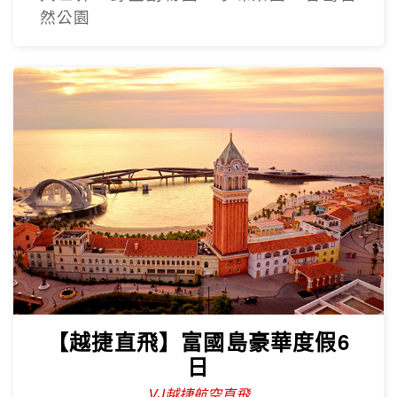
然公園
【越捷直飛】富國島豪華度假6
日
VJ越捷航空直飛