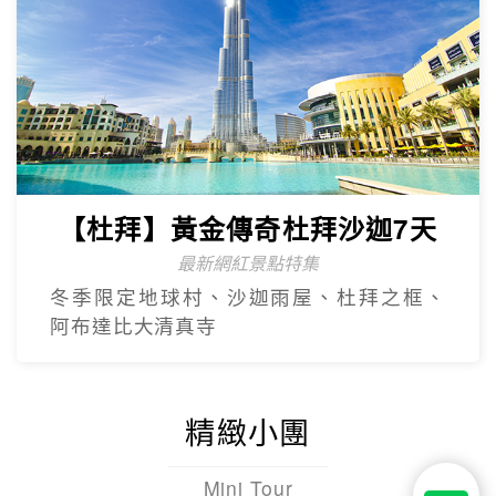
【杜拜】黃金傳奇杜拜沙迦7天
最新網紅景點特集
冬季限定地球村、沙迦⾬屋、杜拜之框、
阿布達比大清真寺
精緻小團
Mini Tour