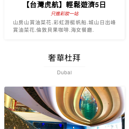
【台灣虎航】輕鬆遊濟5日
只進彩妝一站
山房山賞油菜花.彩虹游艇帆船.城山日出峰
賞油菜花.倫敦貝果咖啡.海女餐廳.
奢華杜拜
Dubai