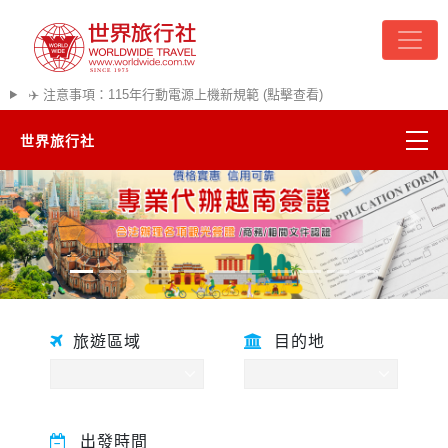
✈️ 注意事項：115年行動電源上機新規範 (點擊查看)
世界旅行社
精彩越南
往前
往後
熱門韓國
超夯日本
旅遊區域
目的地
悠遊美加
遊輪河輪
出發時間