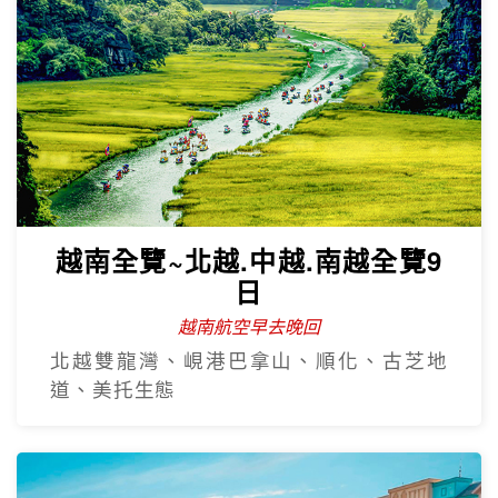
越南全覽~北越.中越.南越全覽9
日
越南航空早去晚回
北越雙龍灣、峴港巴拿山、順化、古芝地
道、美托生態