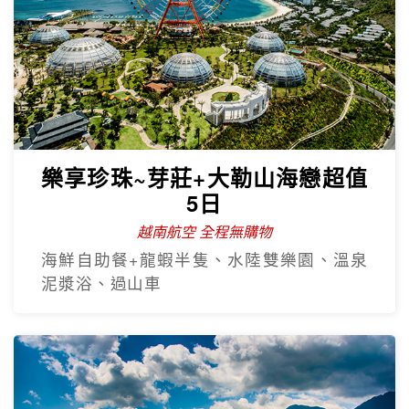
樂享珍珠~芽莊+大勒山海戀超值
5日
越南航空 全程無購物
海鮮自助餐+龍蝦半隻、水陸雙樂園、溫泉
泥漿浴、過山車