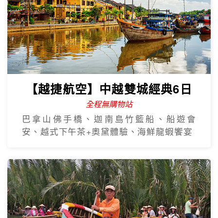
【越捷航空】中越雙城經典6日
全程無購物站
巴拿山佛手橋、迦南島竹籃船、船遊會
安、越式下午茶+奧黛體驗、海鮮龍蝦饗宴