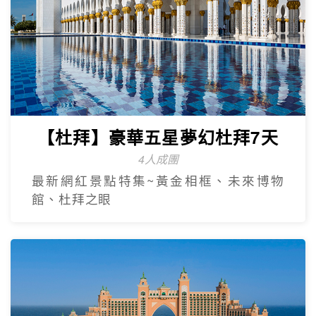
【杜拜】豪華五星夢幻杜拜7天
4人成團
最新網紅景點特集~黃金相框、未來博物
館、杜拜之眼