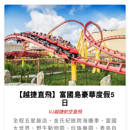
【越捷直飛】富國島豪華度假5
日
VJ越捷航空直飛
全程五星飯店、金氏紀錄跨海纜車、富國
大世界、野生動物園、珍珠樂園、香島自