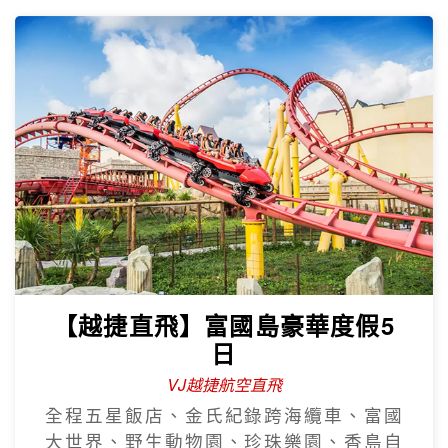
【越捷直飛】富國島豪華度假5
日
VJ越捷航空直飛
全程五星飯店、金氏紀錄跨海纜車、富國
大世界、野生動物園、珍珠樂園、香島自