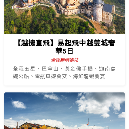
【越捷直飛】易起飛中越雙城奢
華5日
全程無購物站
全程五星、巴拿山、黃金佛手橋、迦南島
碗公船、電瓶車遊會安、海鮮龍蝦饗宴