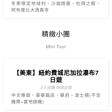
【杜拜】黃金傳奇杜拜沙迦7天
最新網紅景點特集
冬季限定地球村、沙迦⾬屋、杜拜之框、
阿布達比大清真寺
精緻小團
Mini Tour