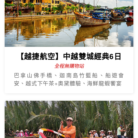
【越捷航空】中越雙城經典6日
全程無購物站
巴拿山佛手橋、迦南島竹籃船、船遊會
安、越式下午茶+奧黛體驗、海鮮龍蝦饗宴