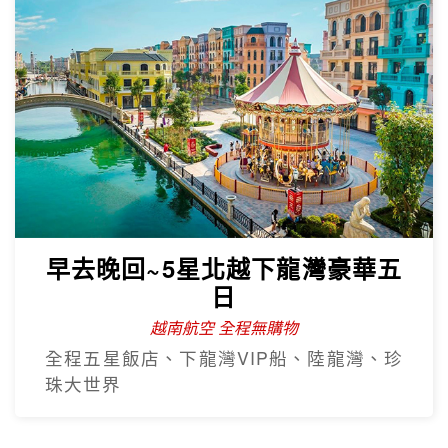
早去晚回~5星北越下龍灣豪華五
日
越南航空 全程無購物
全程五星飯店、下龍灣VIP船、陸龍灣、珍
珠大世界