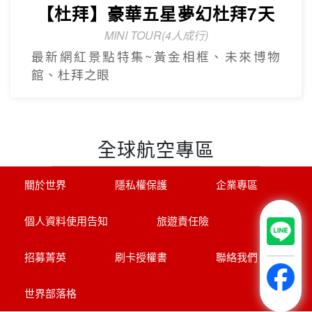
機票+當地接機)
探索萊茵河世界遺產8天
享受河輪豪華服務
帶您探訪萊茵名城(科隆.美茵茲.史特拉斯