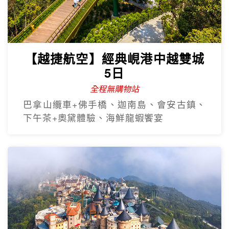
【越捷航空】經典峴港中越雙城
5日
全程無購物站
巴拿山纜車+佛手橋、迦南島、會安古鎮、
下午茶+奧黛體驗、海鮮龍蝦饗宴