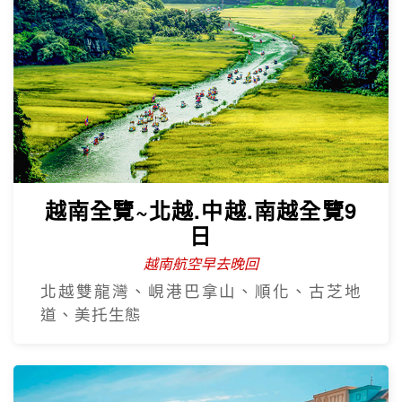
越南全覽~北越.中越.南越全覽9
日
越南航空早去晚回
北越雙龍灣、峴港巴拿山、順化、古芝地
道、美托生態