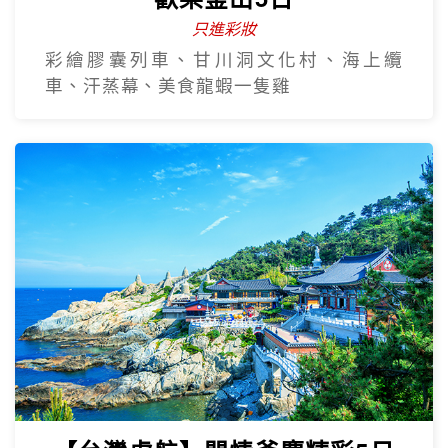
只進彩妝
彩繪膠囊列車、甘川洞文化村、海上纜
車、汗蒸幕、美食龍蝦一隻雞