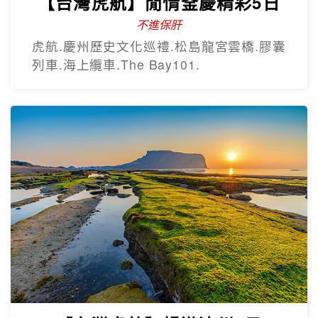
【台灣虎航】閒情釜慶精彩5日
不進保肝
虎航.慶州歷史文化巡禮.松島龍宮雲橋.膠囊
列車.海上纜車.The Bay101.