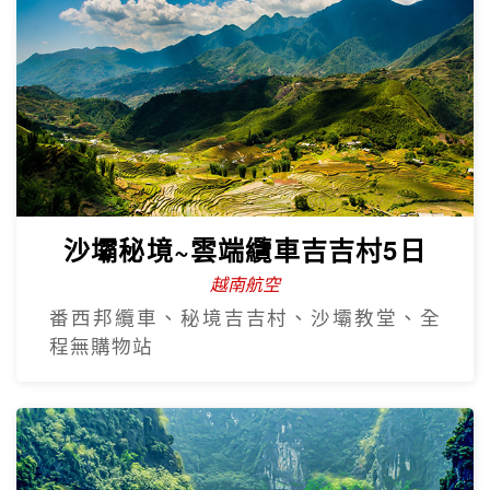
沙壩秘境~雲端纜車吉吉村5日
越南航空
番西邦纜車、秘境吉吉村、沙壩教堂、全
程無購物站