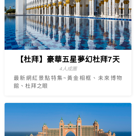
【杜拜】豪華五星夢幻杜拜7天
4人成團
最新網紅景點特集~黃金相框、未來博物
館、杜拜之眼