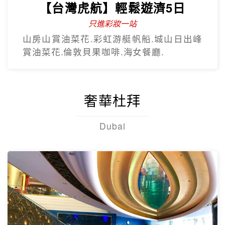
【台灣虎航】輕鬆遊濟5日
只進彩妝一站
山房山賞油菜花.彩虹游艇帆船.城山日出峰
賞油菜花.倫敦貝果咖啡.海女餐廳.
奢華杜拜
Dubai