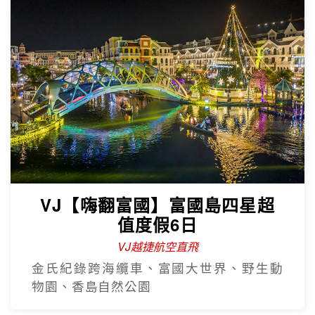
VJ【嗨翻富國】富國島四星超
值度假6日
VJ越捷航空直飛
金氏紀錄跨海纜車、富國大世界、野生動
物園、香島自然公園