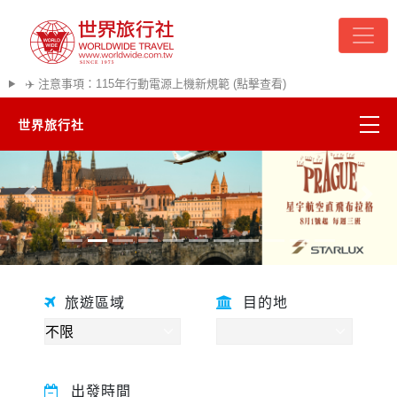
✈️ 注意事項：115年行動電源上機新規範 (點擊查看)
世界旅行社
精彩越南
往前
往後
熱門韓國
超夯日本
旅遊區域
目的地
悠遊美加
遊輪河輪
出發時間