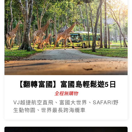
【翻轉富國】富國島輕鬆遊5日
全程無購物
VJ越捷航空直飛、富國大世界、SAFARI野
生動物園、世界最長跨海纜車