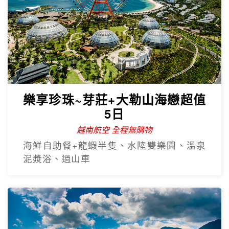
樂享珍珠~芽莊+大勒山海戀超值
5日
越南航空 全程無購物
海鮮自助餐+龍蝦半隻、水陸雙樂園、溫泉
泥漿浴、過山車