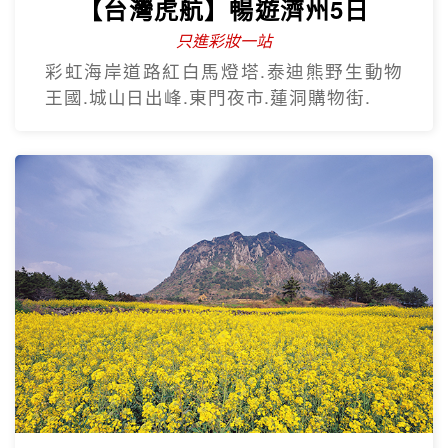
【台灣虎航】暢遊濟州5日
只進彩妝一站
彩虹海岸道路紅白馬燈塔.泰迪熊野生動物
王國.城山日出峰.東門夜市.蓮洞購物街.