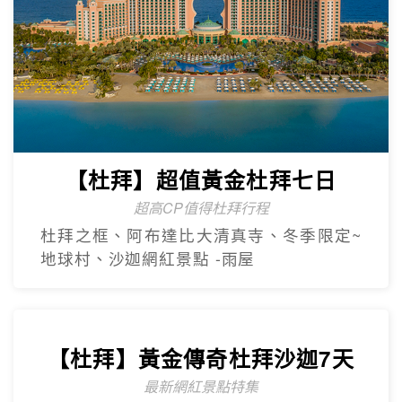
【杜拜】超值黃金杜拜七日
超高CP值得杜拜行程
杜拜之框、阿布達比大清真寺、冬季限定~
地球村、沙迦網紅景點 -⾬屋