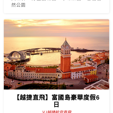
然公園
【越捷直飛】富國島豪華度假6
日
VJ越捷航空直飛