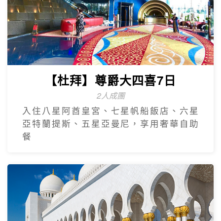
【杜拜】尊爵大四喜7日
2人成團
入住八星阿酋皇宮、七星帆船飯店、六星
亞特蘭提斯、五星亞曼尼，享用奢華自助
餐