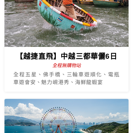
【越捷直飛】中越三都華儷6日
全程無購物站
全程五星、佛手橋、三輪車遊順化、電瓶
車遊會安、魅力峴港秀、海鮮龍蝦宴