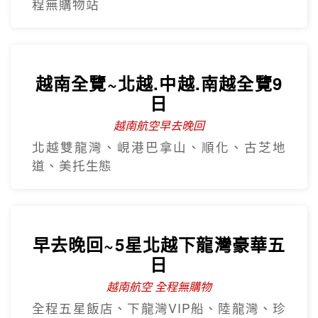
程無購物站
越南全覽~北越.中越.南越全覽9
日
越南航空早去晚回
北越雙龍灣、峴港巴拿山、順化、古芝地
道、美托生態
早去晚回~5星北越下龍灣豪華五
日
越南航空 全程無購物
全程五星飯店、下龍灣VIP船、陸龍灣、珍