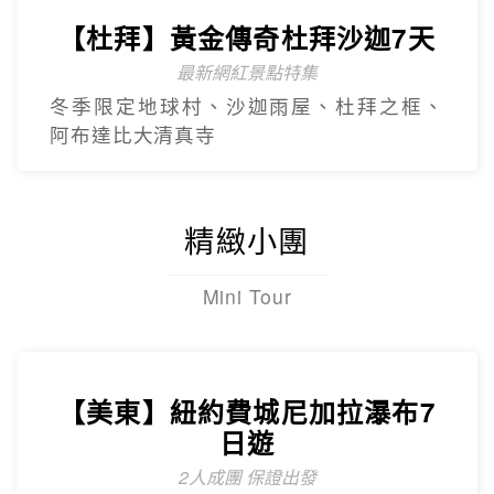
【杜拜】黃金傳奇杜拜沙迦7天
最新網紅景點特集
冬季限定地球村、沙迦⾬屋、杜拜之框、
阿布達比大清真寺
精緻小團
Mini Tour
【美東】紐約費城尼加拉瀑布7
日遊
2人成團 保證出發