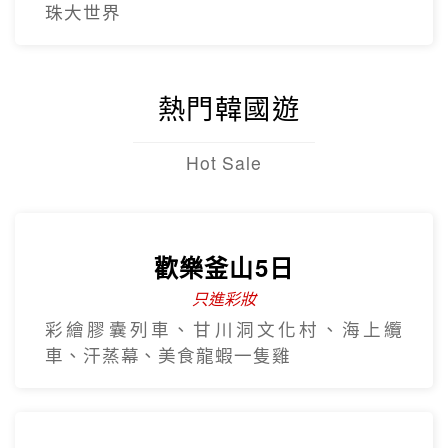
珠大世界
熱門韓國遊
Hot Sale
歡樂釜山5日
只進彩妝
彩繪膠囊列車、甘川洞文化村、海上纜
車、汗蒸幕、美食龍蝦一隻雞