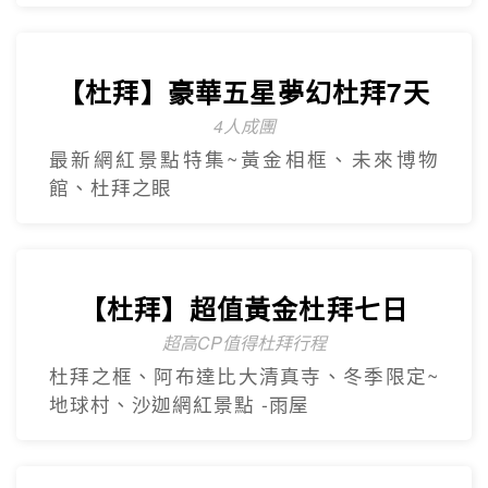
【杜拜】豪華五星夢幻杜拜7天
4人成團
最新網紅景點特集~黃金相框、未來博物
館、杜拜之眼
【杜拜】超值黃金杜拜七日
超高CP值得杜拜行程
杜拜之框、阿布達比大清真寺、冬季限定~
地球村、沙迦網紅景點 -⾬屋