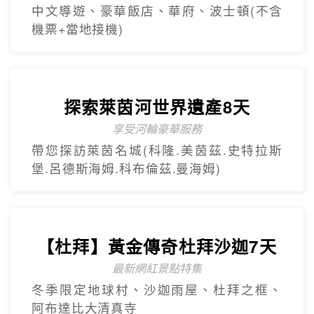
中文導遊、豪華飯店、華府、波士頓(不含
機票+當地接機)
探索萊茵河世界遺產8天
享受河輪豪華服務
帶您探訪萊茵名城(科隆.美茵茲.史特拉斯
堡.呂德斯海姆.科布倫茲.曼海姆)
【杜拜】黃金傳奇杜拜沙迦7天
最新網紅景點特集
冬季限定地球村、沙迦⾬屋、杜拜之框、
阿布達比大清真寺