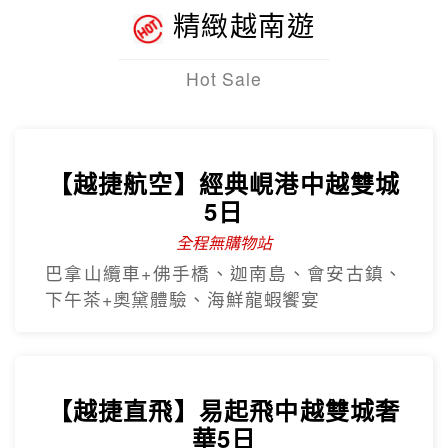
精緻越南遊
Hot Sale
【越捷航空】經典峴港中越雙城
5日
全程無購物站
巴拿山纜車+佛手橋、迦南島、會安古鎮、
下午茶+奧黛體驗、海鮮龍蝦饗宴
【越捷直飛】易起飛中越雙城奢
華5日