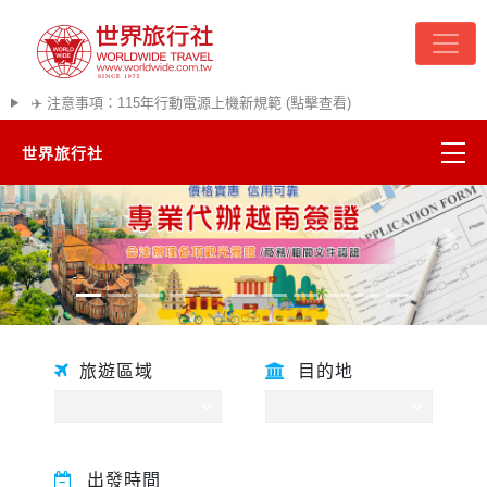
✈️ 注意事項：115年行動電源上機新規範 (點擊查看)
世界旅行社
精彩越南
往前
往後
熱門韓國
超夯日本
旅遊區域
目的地
悠遊美加
遊輪河輪
出發時間