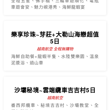
全程五星、佛手橋、三輪車遊順化、電瓶
車遊會安、魅力峴港秀、海鮮龍蝦宴
樂享珍珠~芽莊+大勒山海戀超值
5日
越南航空 全程無購物
海鮮自助餐+龍蝦半隻、水陸雙樂園、溫泉
泥漿浴、過山車
沙壩秘境~雲端纜車吉吉村5日
越南航空
番西邦纜車、秘境吉吉村、沙壩教堂、全