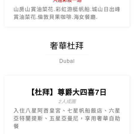
山房山賞油菜花.彩虹游艇帆船.城山日出峰
賞油菜花.倫敦貝果咖啡.海女餐廳.
奢華杜拜
Dubai
【杜拜】尊爵大四喜7日
2人成團
入住八星阿酋皇宮、七星帆船飯店、六星
亞特蘭提斯、五星亞曼尼，享用奢華自助
餐