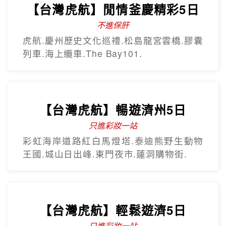
【台灣虎航】閒情釜慶精彩5日
不進保肝
虎航.慶州歷史文化巡禮.松島龍宮雲橋.膠囊
列車.海上纜車.The Bay101.
【台灣虎航】暢遊濟州5日
只進彩妝一站
彩虹海岸道路紅白馬燈塔.泰迪熊野生動物
王國.城山日出峰.東門夜市.蓮洞購物街.
【台灣虎航】輕鬆遊濟5日
只進彩妝一站