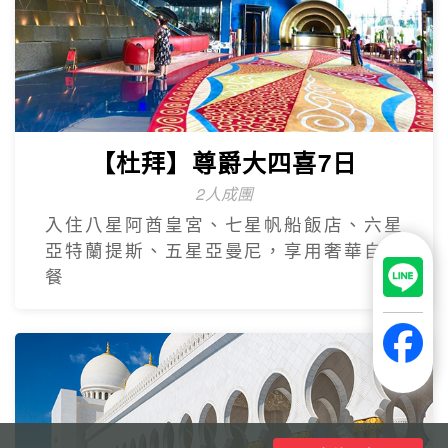
【杜拜】尊爵大四喜7日
2人成團
入住八星阿酋皇宮、七星帆船飯店、六星
亞特蘭提斯、五星亞曼尼，享用奢華自助
餐