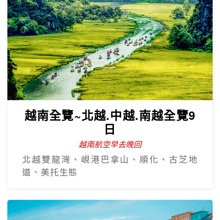
越南全覽~北越.中越.南越全覽9
日
越南航空早去晚回
北越雙龍灣、峴港巴拿山、順化、古芝地
道、美托生態