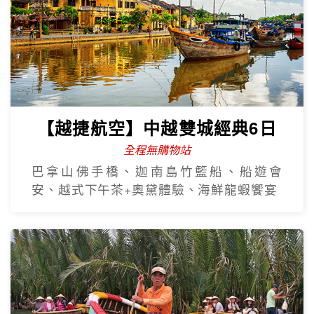
【越捷航空】中越雙城經典6日
全程無購物站
巴拿山佛手橋、迦南島竹籃船、船遊會
安、越式下午茶+奧黛體驗、海鮮龍蝦饗宴