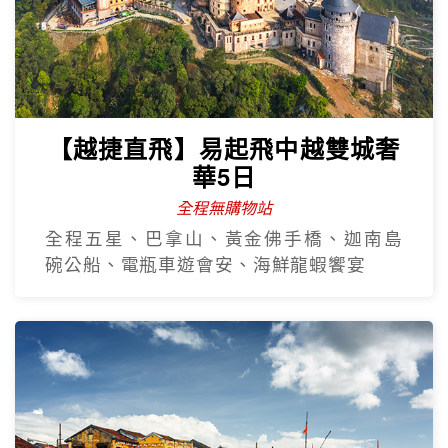
【越捷直飛】易起飛中越雙城奢
華5日
全程無購物站
全程五星、巴拿山、黃金佛手橋、迦南島
碗公船、電瓶車遊會安、海鮮龍蝦饗宴