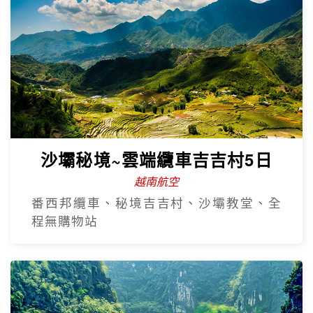
沙壩秘境~雲端纜車吉吉村5日
越南航空
番西邦纜車、秘境吉吉村、沙壩教堂、全
程無購物站