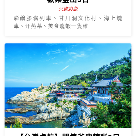
只進彩妝
彩繪膠囊列車、甘川洞文化村、海上纜
車、汗蒸幕、美食龍蝦一隻雞