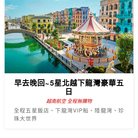
早去晚回~5星北越下龍灣豪華五
日
越南航空 全程無購物
全程五星飯店、下龍灣VIP船、陸龍灣、珍
珠大世界