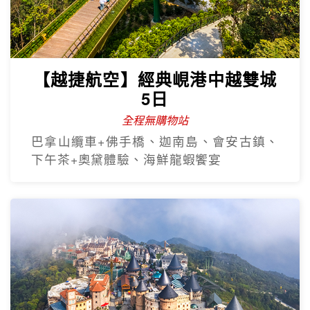
【越捷航空】經典峴港中越雙城
5日
全程無購物站
巴拿山纜車+佛手橋、迦南島、會安古鎮、
下午茶+奧黛體驗、海鮮龍蝦饗宴