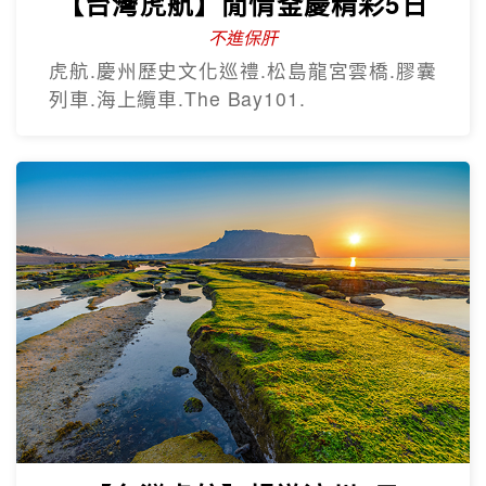
【台灣虎航】閒情釜慶精彩5日
不進保肝
虎航.慶州歷史文化巡禮.松島龍宮雲橋.膠囊
列車.海上纜車.The Bay101.