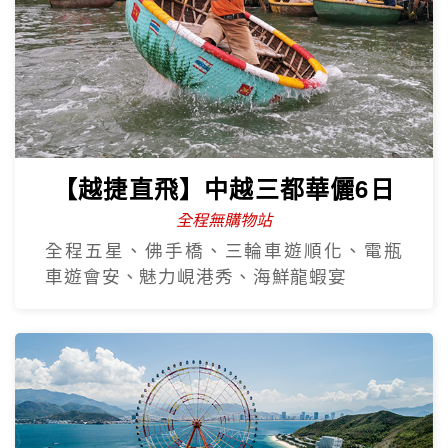
【越捷直飛】中越三都華儷6日
全程無購物站
全程五星、佛手橋、三輪車遊順化、電瓶
車遊會安、魅力峴港秀、海鮮龍蝦宴