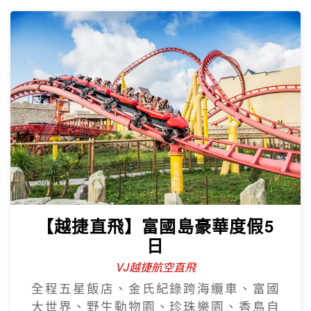
【越捷直飛】富國島豪華度假5
日
VJ越捷航空直飛
全程五星飯店、金氏紀錄跨海纜車、富國
大世界、野生動物園、珍珠樂園、香島自