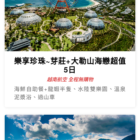
樂享珍珠~芽莊+大勒山海戀超值
5日
越南航空 全程無購物
海鮮自助餐+龍蝦半隻、水陸雙樂園、溫泉
泥漿浴、過山車