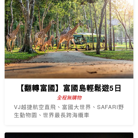
【翻轉富國】富國島輕鬆遊5日
全程無購物
VJ越捷航空直飛、富國大世界、SAFARI野
生動物園、世界最長跨海纜車