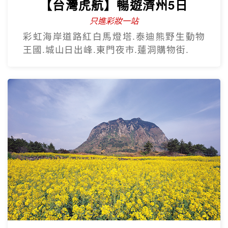
【台灣虎航】暢遊濟州5日
只進彩妝一站
彩虹海岸道路紅白馬燈塔.泰迪熊野生動物
王國.城山日出峰.東門夜市.蓮洞購物街.