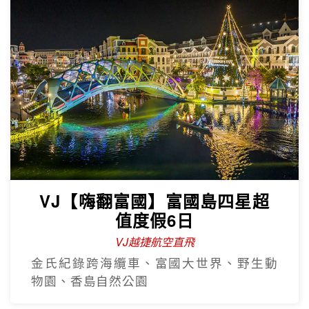
VJ【嗨翻富國】富國島四星超
值度假6日
VJ越捷航空直飛
金氏紀錄跨海纜車、富國大世界、野生動
物園、香島自然公園