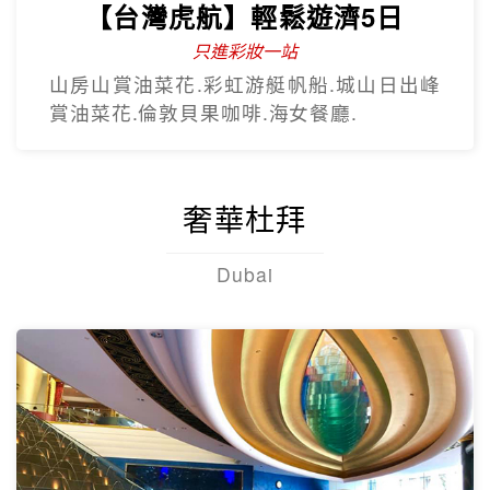
【台灣虎航】輕鬆遊濟5日
只進彩妝一站
山房山賞油菜花.彩虹游艇帆船.城山日出峰
賞油菜花.倫敦貝果咖啡.海女餐廳.
奢華杜拜
Dubai