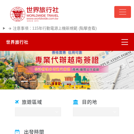
✈️ 注意事項：115年行動電源上機新規範 (點擊查看)
世界旅行社
精彩越南
往前
往後
熱門韓國
超夯日本
旅遊區域
目的地
悠遊美加
遊輪河輪
出發時間