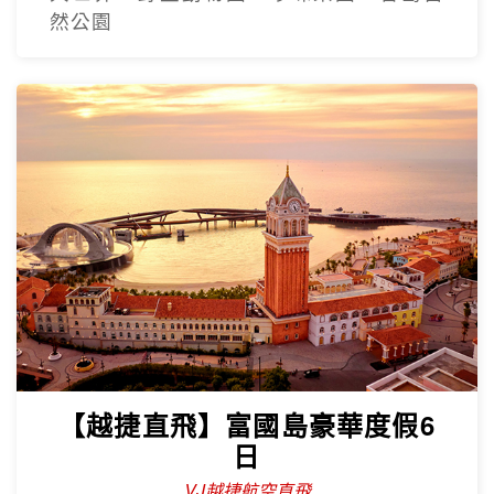
然公園
【越捷直飛】富國島豪華度假6
日
VJ越捷航空直飛