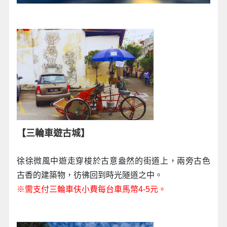
【三輪車遊古城】
徐徐微風中遊走穿梭於古意盎然的街道上，兩旁古色
古香的建築物，彷彿回到時光隧道之中。
※需支付三輪車伕小費每台車馬幣4-5元。