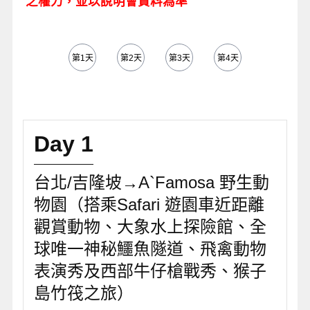
之權力，並以說明會資料為準
第1天
第2天
第3天
第4天
第5天
Day 1
台北/吉隆坡→A`Famosa 野生動
物園（搭乘Safari 遊園車近距離
觀賞動物、大象水上探險館、全
球唯一神秘鱷魚隧道、飛禽動物
表演秀及西部牛仔槍戰秀、猴子
島竹筏之旅）