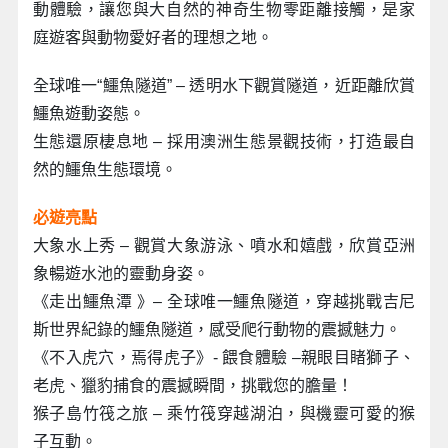
動體驗，讓您與大自然的神奇生物零距離接觸，是家
庭遊客與動物愛好者的理想之地。
全球唯一“鱷魚隧道” – 透明水下觀賞隧道，近距離欣賞
鱷魚遊動姿態。
生態還原棲息地 – 採用澳洲生態景觀技術，打造最自
然的鱷魚生態環境。
必遊亮點
大象水上秀 – 觀賞大象游泳、噴水和嬉戲，欣賞亞洲
象暢遊水池的靈動身姿。
《走出鱷魚潭 》– 全球唯一鱷魚隧道，穿越挑戰吉尼
斯世界紀錄的鱷魚隧道，感受爬行動物的震撼魅力。
《不入虎穴，焉得虎子》- 餵食體驗 –親眼目睹獅子、
老虎、獵豹捕食的震撼瞬間，挑戰您的膽量！
猴子島竹筏之旅 – 乘竹筏穿越湖泊，與機靈可愛的猴
子互動。