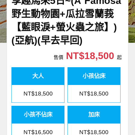
享趣馬來5日~(A`Famosa
世界臻旅
野生動物園+瓜拉雪蘭莪
中東非洲
【藍眼淚+螢火蟲之旅】)
(亞航)(早去早回)
歐洲之旅
NT$18,500
頂尖世界
售價
起
二人成行
大人
小孩佔床
NT$18,500
NT$18,500
小孩不佔床
加床
NT$16,500
NT$18,500