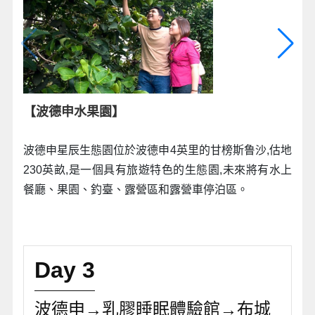
【波德申水果園】
波德申星辰生態園位於波德申4英里的甘榜斯鲁沙,估地
230英畝,是一個具有旅遊特色的生態園,未來將有水上
餐廳、果園、釣臺、露營區和露營車停泊區。
Day 3
波德申→乳膠睡眠體驗館→布城