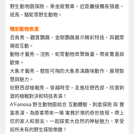
野生動物園探險 – 乘坐遊覽車，近距離接觸長頸鹿、
斑馬、駱駝等野生動物。
精彩動物表演
百鳥秀 – 觀賞鸚鵡、金剛鸚鵡展示精彩特技，與觀眾
親密互動。
動物才藝秀 – 浣熊、蛇等動物齊聚舞臺，帶來驚喜與
歡樂。
大象才藝秀 – 憨態可掬的大象表演趣味動作，展現智
慧與魅力。
狂野西部槍戰秀 – 穿越時空，走進狂野西部，欣賞刺
激的槍戰對決和特技表演！
A’Famosa 野生動物園結合 互動體驗、刺激探險 與 豐
富表演，為遊客帶來一場 寓教於樂的奇妙旅程。帶上
您的家人和朋友，一起探索大自然的神秘魅力，享受
前所未有的野生探險樂趣！