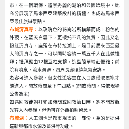
市，在一個環保、造景秀麗的湖泊和公園環境中，她
充分展現了馬來西亞建築設計的精髓。也成為馬來西
亞最佳旅遊景點。
布城清真寺：
以玫瑰色的花崗岩所構築而成，粉色的
外觀，在藍天白雲下，更襯托不凡的氣質，因此又名
粉紅清真寺，座落在布特拉湖上，是目前馬來西亞最
大的清真寺之一，可以同時容納一萬五千人在此做禮
拜；禮拜殿由12根巨柱支撐，造型簡單端莊優雅；前
院有噴泉，流水潺潺，四周長廊環繞氣氛安詳。
遊客可進入參觀，但女性遊客需在入口處借取罩袍才
能進入，開放時間至下午四點。(開放時間，得依現場
公告為主)
如遇回教徒朝拜麥加時間或回教節日時，恕不開放觀
光客入內參觀，但仍可在外觀拍照留念。
布城湖：
人工湖也是都市規畫的一部份，為的是提供
這新興都市水源及蓄洪等功能。