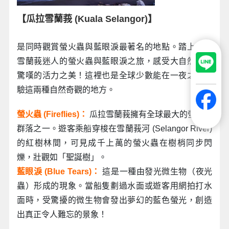
【瓜拉雪蘭莪 (Kuala Selangor)】
是同時觀賞螢火蟲與藍眼淚最著名的地點。踏上瓜拉
雪蘭莪迷人的螢火蟲與藍眼淚之旅，感受大自然令人
驚嘆的活力之美！這裡也是全球少數能在一夜之間體
驗這兩種自然奇觀的地方。
螢火蟲 (Fireflies)：
瓜拉雪蘭莪擁有全球最大的螢火蟲
群落之一。遊客乘船穿梭在雪蘭莪河 (Selangor River)
的紅樹林間，可見成千上萬的螢火蟲在樹梢同步閃
爍，壯觀如「聖誕樹」。
藍眼淚 (Blue Tears)：
這是一種由發光微生物（夜光
蟲）形成的現象。當船隻劃過水面或遊客用網拍打水
面時，受驚擾的微生物會發出夢幻的藍色螢光，創造
出真正令人難忘的景象！