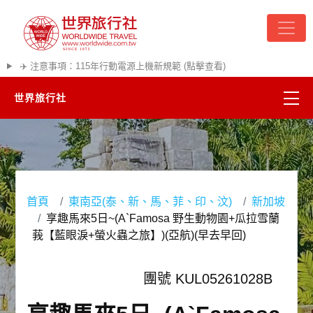
✈️ 注意事項：115年行動電源上機新規範 (點擊查看)
世界旅行社
精彩越南
熱門韓國
首頁
東南亞(泰、新、馬、菲、印、汶)
新加坡
超夯日本
享趣馬來5日~(A`Famosa 野生動物園+瓜拉雪蘭
莪【藍眼淚+螢火蟲之旅】)(亞航)(早去早回)
悠遊美加
團號 KUL05261028B
遊輪河輪