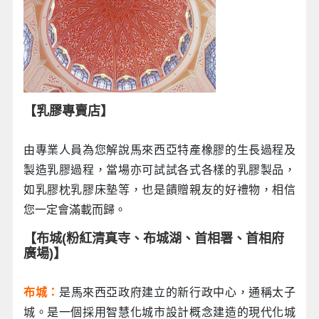
【乳膠專賣店】
由專業人員為您解說馬來西亞特產橡膠的生長過程及
製造乳膠過程，當場亦可試試各式各樣的乳膠製品，
如乳膠枕乳膠床墊等，也是饋贈親友的好禮物，相信
您一定會滿載而歸。
【布城(粉紅清真寺、布城湖、首相署、首相府
廣場)】
布城：
是馬來西亞政府建立的新行政中心，通稱太子
城。是一個採用智慧化城市設計概念建造的現代化城