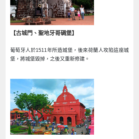
【古城門、聖地牙哥碉堡】
葡萄牙人於1511年所造城堡，後來荷蘭人攻陷這座城
堡，將城堡毀掉，之後又重新修建。