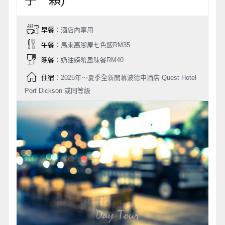
早餐
：酒店內享用
午餐
：馬來高腳屋七色飯RM35
晚餐
：奶油螃蟹風味餐RM40
住宿
：2025年～夏季全新開幕波德申酒店 Quest Hotel
Port Dickson 或同等級