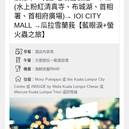
(水上粉紅清真寺、布城湖、首相
署、首相府廣場)→ IOI CITY
MALL →瓜拉雪蘭莪【藍眼淚+螢
火蟲之旅】
早餐
：酒店內享用
午餐
：方便遊玩～敬請自理
晚餐
：海鮮拚盤RM40
住宿
：Moxy Putrajaya 或 ibis Kuala Lumpur City
Centre 或 INNSiDE by Meliá Kuala Lumpur Cheras 或
Mercure Kuala Lumpur Trion 或同等級