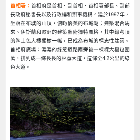
首相署：
首相府是首相、副首相、首相署部長、副部
長政府秘書長以及行政樓和辦事機構。建於1997年，
坐落在布城的山頂，俯瞰優美的布城湖；建築混合馬
來、伊斯蘭和歐洲的建築藝術獨特風格，其中綠穹頂
的陶土色大樓獨樹一幟，已成為布城的標志性建築。
首相府廣場：濃濃的綠意道路兩旁被一棵棵大樹包圍
著，排列成一條長長的林蔭大道，這條全4.2公里的綠
色大道。