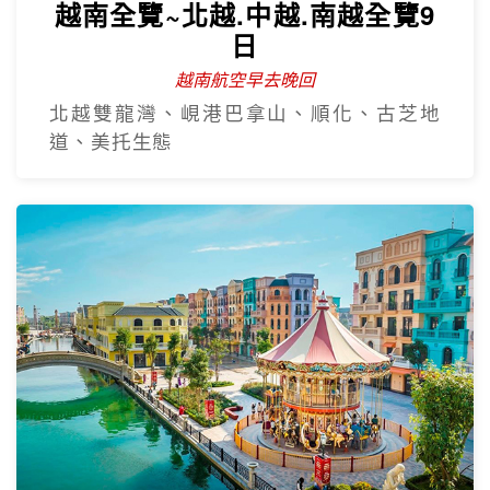
越南全覽~北越.中越.南越全覽9
日
越南航空早去晚回
北越雙龍灣、峴港巴拿山、順化、古芝地
道、美托生態