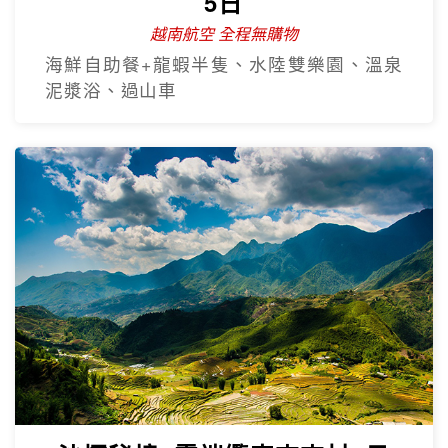
5日
越南航空 全程無購物
海鮮自助餐+龍蝦半隻、水陸雙樂園、溫泉
泥漿浴、過山車