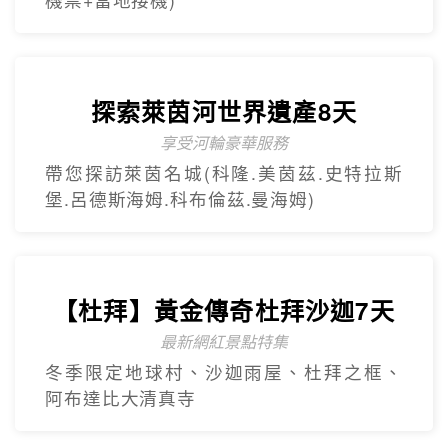
Mini Tour
【美東】紐約費城尼加拉瀑布7
日遊
2人成團 保證出發
中文導遊、豪華飯店、華府、波士頓(不含
機票+當地接機)
探索萊茵河世界遺產8天
享受河輪豪華服務
帶您探訪萊茵名城(科隆.美茵茲.史特拉斯