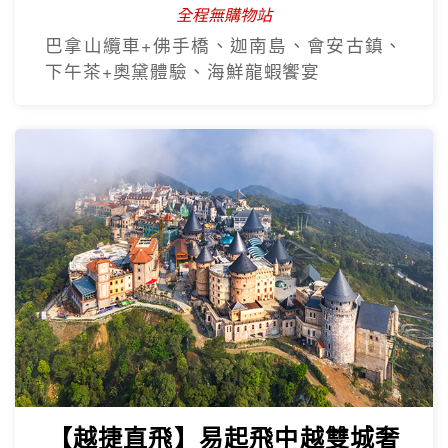
全程無購物站
巴拿山纜車+佛手橋、迦南島、會安古鎮、
下午茶+奧黛體驗、海鮮龍蝦饗宴
【越捷直飛】易起飛中越雙城奢