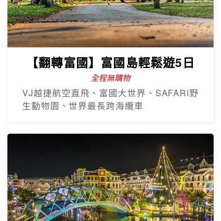
【翻轉富國】富國島輕鬆遊5日
全程無購物
VJ越捷航空直飛、富國大世界、SAFARI野
生動物園、世界最長跨海纜車