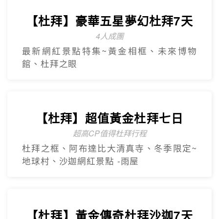
【杜拜】尊爵大四喜7日
2人成團
入住八星阿酋皇宮、七星帆船飯店、六星
亞特蘭提斯、五星亞曼尼，享用奢華自助
餐
【杜拜】豪華五星夢幻杜拜7天
4人成團
最新網紅景點特集~黃金相框、未來博物
館、杜拜之眼