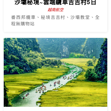
沙壩秘境~雲端纜車吉吉村5日
越南航空
番西邦纜車、秘境吉吉村、沙壩教堂、全
程無購物站