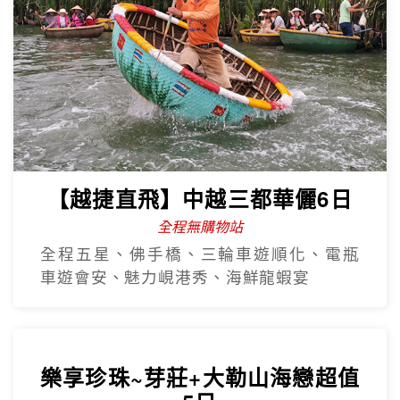
【越捷直飛】中越三都華儷6日
全程無購物站
全程五星、佛手橋、三輪車遊順化、電瓶
車遊會安、魅力峴港秀、海鮮龍蝦宴
樂享珍珠~芽莊+大勒山海戀超值