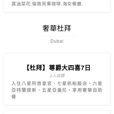
只進彩妝一站
彩虹海岸道路紅白馬燈塔.泰迪熊野生動物
王國.城山日出峰.東門夜市.蓮洞購物街.
【台灣虎航】輕鬆遊濟5日
只進彩妝一站
山房山賞油菜花.彩虹游艇帆船.城山日出峰
賞油菜花.倫敦貝果咖啡.海女餐廳.
奢華杜拜
Dubai