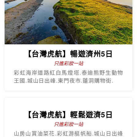
不進保肝
虎航.慶州歷史文化巡禮.松島龍宮雲橋.膠囊
列車.海上纜車.The Bay101.
【台灣虎航】暢遊濟州5日