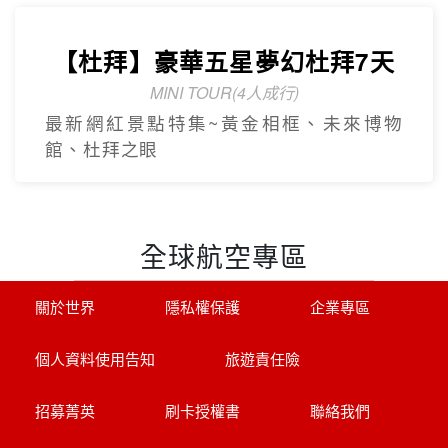
堡.呂德斯海姆.科布倫茲.曼海姆)
【杜拜】黃金傳奇杜拜沙迦7天
最新網紅景點特集
冬季限定地球村、沙迦⾬屋、杜拜之框、
阿布達比大清真寺
【杜拜】豪華五星夢幻杜拜7天
MINI TOUR(4人成行)
最新網紅景點特集~黃金相框、未來博物
館、杜拜之眼