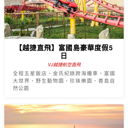
【越捷直飛】富國島豪華度假5
日
VJ越捷航空直飛
全程五星飯店、金氏紀錄跨海纜車、富國
大世界、野生動物園、珍珠樂園、香島自
然公園