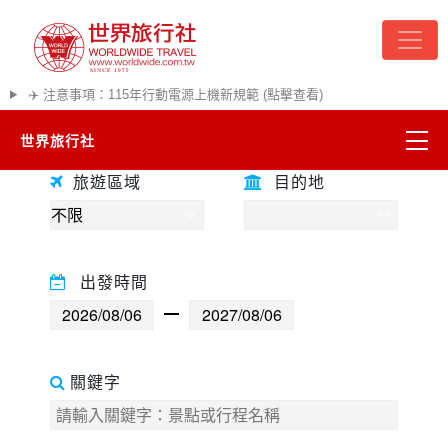
✈️ 注意事項：115年行動電源上機新規範 (點擊查看)
世界旅行社
往前
往後
旅遊區域
目的地
精彩越南
熱門韓國
出發時間
超夯日本
悠遊美加
關鍵字
遊輪河輪