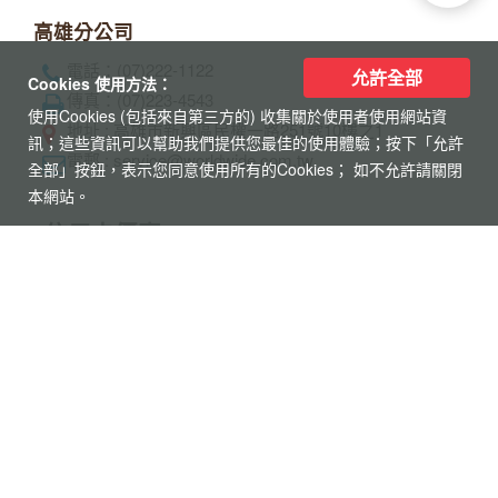
統一編號：52343132
代表人：黃奕鋒
聯絡人：洪睿妍
允許全部
Cookies 使用方法：
使用Cookies (包括來自第三方的) 收集關於使用者使用網站資
台北總公司
訊；這些資訊可以幫助我們提供您最佳的使用體驗；按下「允許
電話 : 02-2515-2185
全部」按鈕，表示您同意使用所有的Cookies； 如不允許請關閉
傳真 : 02-2515-4067
本網站。
地址 : 台北市中山區松江路101號7樓之1
電郵 : service@worldwide.com.tw
高雄分公司
電話：(07)222-1122
傳真：(07)223-4543
地址 : 高雄市新興區民權一路251號10樓之1
電郵 : service@worldwide.com.tw