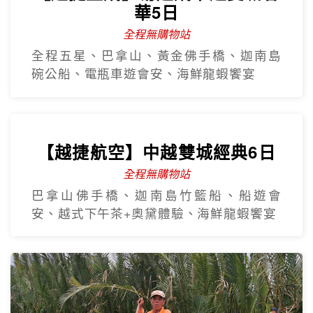
華5日
全程無購物站
全程五星、巴拿山、黃金佛手橋、迦南島
碗公船、電瓶車遊會安、海鮮龍蝦饗宴
【越捷航空】中越雙城經典6日
全程無購物站
巴拿山佛手橋、迦南島竹籃船、船遊會
安、越式下午茶+奧黛體驗、海鮮龍蝦饗宴