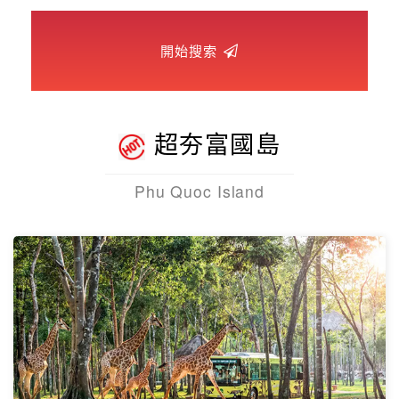
世界臻旅
開始搜索
中東非洲
歐洲之旅
超夯富國島
頂尖世界
Phu Quoc Island
二人成行