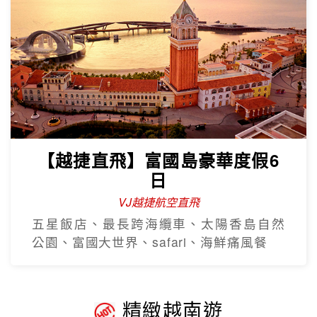
【越捷直飛】富國島豪華度假6
日
VJ越捷航空直飛
五星飯店、最長跨海纜車、太陽香島自然
公園、富國大世界、safari、海鮮痛風餐
精緻越南遊