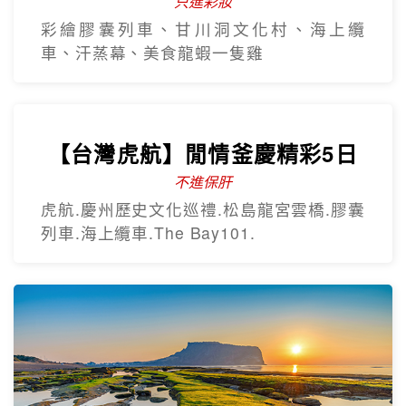
歡樂釜山5日
只進彩妝
彩繪膠囊列車、甘川洞文化村、海上纜
車、汗蒸幕、美食龍蝦一隻雞
【台灣虎航】閒情釜慶精彩5日