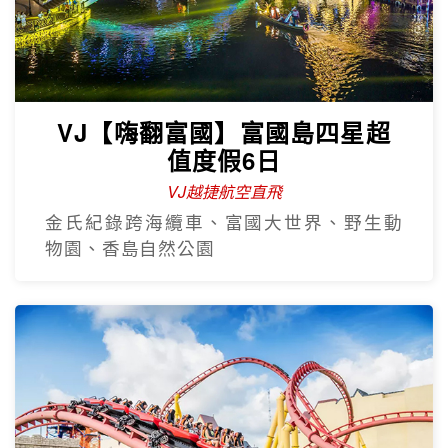
VJ【嗨翻富國】富國島四星超
值度假6日
VJ越捷航空直飛
金氏紀錄跨海纜車、富國大世界、野生動
物園、香島自然公園